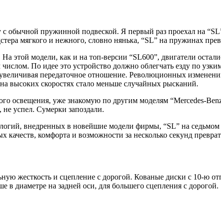
у с обычной пружинной подвеской. Я первый раз проехал на “S
стера мягкого и нежного, словно нянька, “SL” на пружинах прев
 На этой модели, как и на топ-версии “SL600”, двигатели остал
слом. По идее это устройство должно облегчать езду по узким 
 увеличивая передаточное отношение. Революционных изменений
 на высоких скоростях стало меньше случайных рысканий.
го освещения, уже знакомую по другим моделям “Mercedes-Benz
, не успел. Сумерки запоздали.
нологий, внедренных в новейшие модели фирмы, “SL” на седьмо
ых качеств, комфорта и возможности за несколько секунд превра
ую жесткость и сцепление с дорогой. Кованые диски с 10-ю от
 в диаметре на задней оси, для большего сцепления с дорогой.