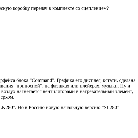
скую коробку передач в комплекте со сцеплением?
рфейса блока “Command”. Графика его дисплея, кстати, сделана
ивания “приносной”, на флэшках или плейерах, музыки. Ну и
воздух нагнетается вентиляторами в нагревательный элемент,
верхом.
SLK280”. Но в Россию новую начальную версию “SL280”