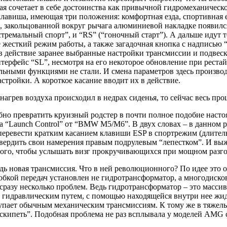
я сочетает в себе достоинства как привычной гидромеханическо
лавиша, имеющая три положения: комфортная езда, спортивная 
, закольцованной вокруг рычага алюминиевой накладке появилс
кстремальный спорт”, и “RS” (“гоночный старт”). А дальше иду
 жесткий режим работы, а также загадочная кнопка с надписью
 действие заранее выбранные настройки трансмиссии и подвеск
терфейс “SL”, несмотря на его некоторое обновление при реста
льными функциями не стали. И смена параметров здесь произво
тройки. А короткое касание вводит их в действие.
нагрев воздуха происходил в недрах сиденья, то сейчас весь пр
собно превратить круизный родстер в почти полное подобие нас
т на “Launch Control” от “BMW M5/M6”. В двух словах – в данно
 перевести кратким касанием клавиши ESP в cпортрежим (длите
твердить свои намерения правым подрулевым “лепестком”. И выж
того, чтобы услышать визг прокручивающихся при мощном разг
редь новая трансмиссия. Что в ней революционного? По идее э
обкой передач установлен не гидротрансформатор, а многодиско
разу несколько проблем. Ведь гидротрансформатор – это массивн
а гидравлическим путем, с помощью находящейся внутри нее жид
тупает обычным механическим трансмиссиям. К тому же в тяжелы
скипеть”. Подобная проблема не раз всплывала у моделей AMG 