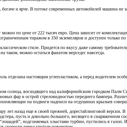
богаче и ярче. В потоке современных автомобилей машина не за
8 г можно по цене от 222 тысяч евро. Цена зависит от комплект
ограниченным тиражом в 350 экземпляров и доступен только по 
 классическом стиле. Придется по вкусу даже самому требовате
а таком, можно остаться фанатом мерседес навсегда.
соль отделана настоящим углепластиком, а перед водителем осо
вом солнца, восходящего над калифорнийским городком Палм С
новых фар и острой стреловидностью переднего бампера. Разли
дохновляющие на подвиги надписи на отдушинах крыльев соверш
пару лет назад еще в своей прежней, дорестайлинговой версии
родстера, пусть и довольно большого, весящего в снаряженном со
“лошадей”, подгоняемых хлыстами турбин, пустились в галоп. И 
к скорости перед крутым поворотом.