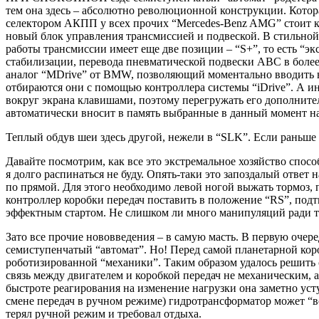
тем она здесь – абсолютно революционной конструкции. Котора
селектором АКПП у всех прочих “Mercedes-Benz AMG” стоит к
новый блок управления трансмиссией и подвеской. В стильной
работы трансмиссии имеет еще две позиции – “S+”, то есть “э
стабилизации, перевода пневматической подвески ABC в более
аналог “MDrive” от BMW, позволяющий моментально вводить в
отбираются они с помощью контроллера системы “iDrive”. А ин
вокруг экрана клавишами, поэтому перегружать его дополните
автоматически вносит в память выбранные в данный момент нас
Теплый обдув шеи здесь другой, нежели в “SLK”. Если раньше 
Давайте посмотрим, как все это экстремальное хозяйство спо
я долго распинаться не буду. Опять-таки это запоздалый отве
по прямой. Для этого необходимо левой ногой выжать тормоз,
контроллер коробки передач поставить в положение “RS”, под
эффектным стартом. Не слишком ли много манипуляций ради 
Зато все прочие нововведения – в самую масть. В первую оче
семиступенчатый “автомат”. Но! Перед самой планетарной кор
роботизированной “механики”. Таким образом удалось решить с
связь между двигателем и коробкой передач не механическим, 
быстроте реагирования на изменение нагрузки она заметно ус
смене передач в ручном режиме) гидротрансформатор может “в
терял ручной режим и требовал отдыха.