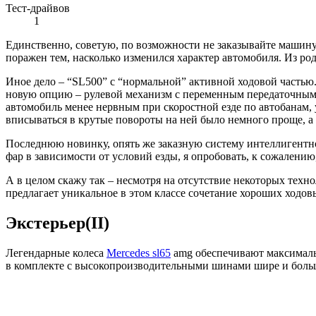
Тест-драйвов
1
Единственно, советую, по возможности не заказывайте машин
поражен тем, насколько изменился характер автомобиля. Из род
Иное дело – “SL500” с “нормальной” активной ходовой частью.
новую опцию – рулевой механизм с переменным передаточным чи
автомобиль менее нервным при скоростной езде по автобанам,
вписываться в крутые повороты на ней было немного проще, а
Последнюю новинку, опять же заказную cистему интеллигентно
фар в зависимости от условий езды, я опробовать, к сожалению
А в целом скажу так – несмотря на отсутствие некоторых тех
предлагает уникальное в этом классе сочетание хороших ходов
Экстерьер(II)
Легендарные колеса
Mercedes sl65
amg обеспечивают максимальн
в комплекте с высокопроизводительными шинами шире и больше