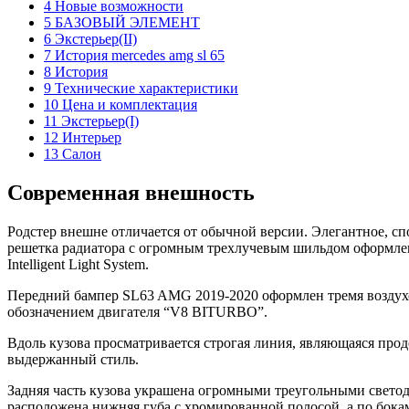
4 Новые возможности
5 БАЗОВЫЙ ЭЛЕМЕНТ
6 Экстерьер(II)
7 История mercedes amg sl 65
8 История
9 Технические характеристики
10 Цена и комплектация
11 Экстерьер(I)
12 Интерьер
13 Салон
Современная внешность
Родстер внешне отличается от обычной версии. Элегантное, сп
решетка радиатора с огромным трехлучевым шильдом оформлен
Intelligent Light System.
Передний бампер SL63 AMG 2019-2020 оформлен тремя воздухо
обозначением двигателя “V8 BITURBO”.
Вдоль кузова просматривается строгая линия, являющаяся п
выдержанный стиль.
Задняя часть кузова украшена огромными треугольными свето
расположена нижняя губа с хромированной полосой, а по бок