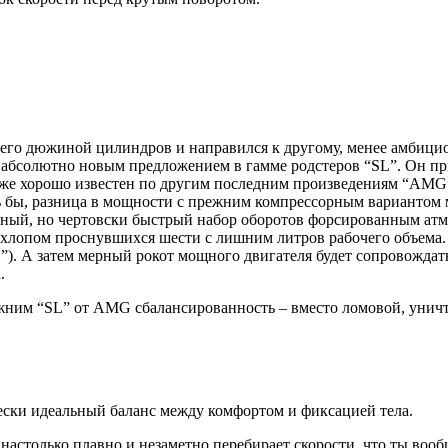
с его дюжиной цилиндров и направился к другому, менее амбици
я абсолютно новым предложением в гамме родстеров “SL”. Он 
кже хорошо известен по другим последним произведениям “AMG” 
ь бы, разница в мощности с прежним компрессорным вариантом 
вный, но чертовски быстрый набор оборотов форсированным атм
хлопом проснувшихся шести с лишним литров рабочего объема. 
”). А затем мерный рокот мощного двигателя будет сопровождать
.
ним “SL” от AMG сбалансированность – вместо ломовой, унич
ески идеальный баланс между комфортом и фиксацией тела.
только плавно и незаметно перебирает cкорости, что ты вооб