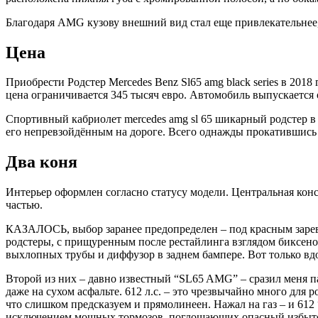
Благодаря AMG кузову внешний вид стал еще привлекательнее, 
Цена
Приобрести Родстер Mercedes Benz Sl65 amg black series в 201
цена ограничивается 345 тысяч евро. Автомобиль выпускается 
Спортивный кабриолет mercedes amg sl 65 шикарный родстер в
его непревзойдённым на дороге. Всего однажды прокатившись н
Два коня
Интерьер оформлен согласно статусу модели. Центральная кон
частью.
КАЗАЛОСЬ, выбор заранее предопределен – под красным заре
родстеры, с прищуренным после рестайлинга взглядом биксено
выхлопных трубы и диффузор в заднем бампере. Вот только в
Второй из них – давно известный “SL65 AMG” – сразил меня 
даже на сухом асфальте. 612 л.с. – это чрезвычайно много для 
что слишком предсказуем и прямолинеен. Нажал на газ – и 612 
исключением мощных тормозов, поглощающих опасный избыто