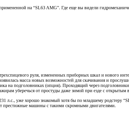
, примененной на “SL63 AMG”. Где еще вы видели гидромеханиче
 трехспицевого руля, измененных приборных шкал и нового инте
появилась масса новых возможностей для скачивания и прослуш
ика на подголовниках (опция). Проходящий через подголовники 
сажирам уберечься от простуды даже зимой при езде с открытым 
31 л.с., уже хорошо знакомый хотя бы по младшему родстеру “
ют престижные машины с такими скромными двигателями.