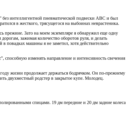
L” без интеллигентной пневматической подвески ABC и был
ратился в жесткого, трясущегося на выбоинах неврастеника.
ись прежние. Зато на моем экземпляре я обнаружил еще одну
дорогам, зажимая количество оборотов руля, и делать
 в повадках машины я не заметил, хотя действительно
”, способную изменять направление и интенсивность свечения
м году жизни продолжает держаться бодрячком. Он по-прежнему
тить двухместный родстер в закрытое купе. Молодец.
полированными спицами. 19 дм передние и 20 дм задние колеса