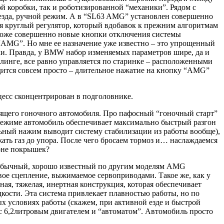
й коробки, так и роботизированной “механики”. Рядом с
езда, ручной режим. А в “SL63 AMG” установлен совершенно
я круглый регулятор, который вдобавок к прежним алгоритмам
т тоже совершенно новые кнопки отключения системы
 “AMG”. Но мне ее назначение уже известно – это упрощенный
и. Правда, у BMW набор изменяемых параметров шире, да и
йлинге, все равно управляется по старинке – расположенными
дится совсем просто – длительное нажатие на кнопку “AMG”
оцесс сконцентрирован в подголовнике.
тоящего гоночного автомобиля. Про пафосный “гоночный старт”
м режиме автомобиль обеспечивает максимально быстрый разгон
льный нажим выводит систему стабилизации из работы вообще),
ать газ до упора. После чего бросаем тормоз и… наслаждаемся
оне покрышек?
то обычный, хорошо известный по другим моделям AMG
вое сцепление, выжимаемое сервоприводами. Такое же, как у
ая, тяжелая, инертная конструкция, которая обеспечивает
кости. Эта система привлекает плавностью работы, но по
х условиях работы (скажем, при активной езде и быстрой
с 6,2литровым двигателем и “автоматом”. Автомобиль просто