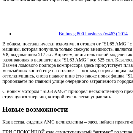
Brabus g 800 ibusiness (w463) 2014
В общем, ностальгически вздохнув, я отошел от “SL65 AMG” 
машины, которая получила только свежую внешность, являетс
V8, выдававшим 517 л.с. Впрочем, двигатель новой модели та
развивающая в варианте для “SL63 AMG” все 525 сил. Казалос
Взамен ломового подпора компрессора здесь присутствует пла
мельчайших костей еще на стоянке – грозным, сотрясающим вы
оттолкнувшись, снова падают вниз (это также новая фишка “SL
проползаете по главной улице очередного затрапезного городка
С новым мотором “SL63 AMG” приобрел несвойственную преж
струящуюся энергию, которой очень легко управлять.
Новые возможности
Как всегда, сиденья AMG великолепны – здесь найден практич
ПРИ СПОКОЙНОЙ езде семиступенчатый “автомат” родстера нас