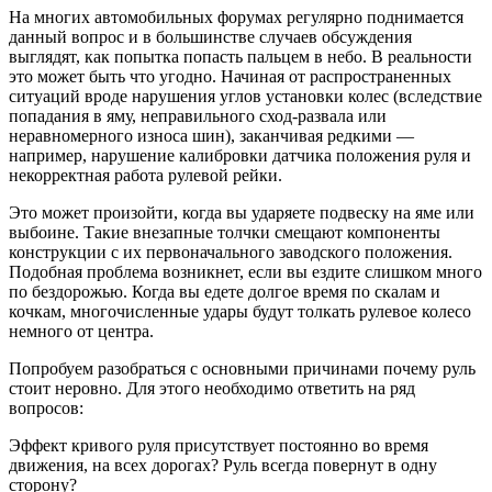
На многих автомобильных форумах регулярно поднимается
данный вопрос и в большинстве случаев обсуждения
выглядят, как попытка попасть пальцем в небо. В реальности
это может быть что угодно. Начиная от распространенных
ситуаций вроде нарушения углов установки колес (вследствие
попадания в яму, неправильного сход-развала или
неравномерного износа шин), заканчивая редкими —
например, нарушение калибровки датчика положения руля и
некорректная работа рулевой рейки.
Это может произойти, когда вы ударяете подвеску на яме или
выбоине. Такие внезапные толчки смещают компоненты
конструкции с их первоначального заводского положения.
Подобная проблема возникнет, если вы ездите слишком много
по бездорожью. Когда вы едете долгое время по скалам и
кочкам, многочисленные удары будут толкать рулевое колесо
немного от центра.
Попробуем разобраться с основными причинами почему руль
стоит неровно. Для этого необходимо ответить на ряд
вопросов:
Эффект кривого руля присутствует постоянно во время
движения, на всех дорогах? Руль всегда повернут в одну
сторону?