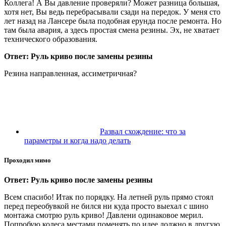
Коллега! А Вы давление проверяли? Может разница большая,
хотя нет, Вы ведь перебрасывали сзади на передок. У меня сто
лет назад на Лансере была подобная ерунда после ремонта. Но
там была авария, а здесь простая смена резины. Эх, не хватает
технического образования.
Ответ: Руль криво после замены резины
Резина направленная, ассиметричная?
Развал схождение: что за
параметры и когда надо делать
Проходил мимо
Ответ: Руль криво после замены резины
Всем спасибо! Итак по порядку. На летней руль прямо стоял
перед переобувкой не бился ни куда просто выехал с шино
монтажа смотрю руль криво! Давлени одинаковое мерил.
Попробую колеса местами поменять по идее должно в другую