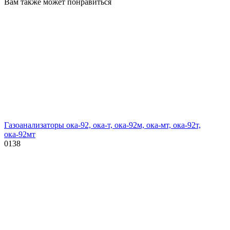
Вам также может понравиться
Газоанализаторы ока-92, ока-т, ока-92м, ока-мт, ока-92т,
ока-92мт
0
138