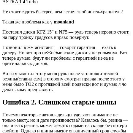
ASTRA 1.4 Turbo
Не стоит ездить быстрее, чем летает твой ангел-хранитель!
Такая же проблема как у
moonland
Поставил диски KFZ 15″ и NF5 — руль теперь неровно стоит,
на пару-тройку градусов вправо повернут.
Позвонил в жм-асистант — говорят гарантия — ехать к
дилеру. Но вот про неЖиЭмовские диски я не упомянул. Вот
теперь думаю, будут ли проблемы с гарантией из-за не
оригинальных дисков.
Вот и я заметил что у меня руль после установки зимней
резины(ставил сам) в сторону смотрит правда после этого у
меня было ТО2 с протяжкой всей подвески вот и думаю я чо
делать кому предъявлять
Ошибка 2. Слишком старые шины
Почему некоторые автовладельцы уделяют внимание не
только месту, но и дате производства? Казалось бы, резина —
она и есть резина, может лежать годами на складе без потери
свойств. Однако и шины имеют ограниченный срок службы