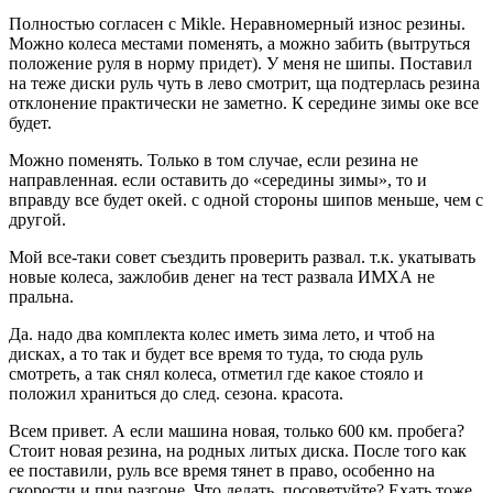
Полностью согласен с Mikle. Неравномерный износ резины.
Можно колеса местами поменять, а можно забить (вытруться
положение руля в норму придет). У меня не шипы. Поставил
на теже диски руль чуть в лево смотрит, ща подтерлась резина
отклонение практически не заметно. К середине зимы оке все
будет.
Можно поменять. Только в том случае, если резина не
направленная. если оставить до «середины зимы», то и
вправду все будет окей. с одной стороны шипов меньше, чем с
другой.
Мой все-таки совет съездить проверить развал. т.к. укатывать
новые колеса, зажлобив денег на тест развала ИМХА не
пральна.
Да. надо два комплекта колес иметь зима лето, и чтоб на
дисках, а то так и будет все время то туда, то сюда руль
смотреть, а так снял колеса, отметил где какое стояло и
положил храниться до след. сезона. красота.
Всем привет. А если машина новая, только 600 км. пробега?
Стоит новая резина, на родных литых диска. После того как
ее поставили, руль все время тянет в право, особенно на
скорости и при разгоне. Что делать, посоветуйте? Ехать тоже