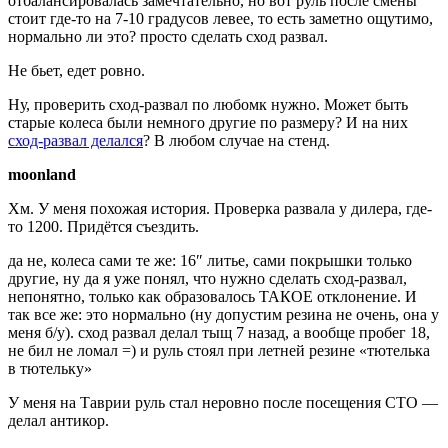
отбалансировалась замечтательно, но вот руль после смены
стоит где-то на 7-10 градусов левее, то есть заметно ощутимо,
нормально ли это? просто сделать сход развал.
Не бьет, едет ровно.
Ну, проверить сход-развал по любомк нужно. Может быть
старые колеса были немного другие по размеру? И на них
сход-развал делался
? В любом случае на стенд.
moonland
Хм. У меня похожая история. Проверка развала у дилера, где-
то 1200. Придётся съездить.
да не, колеса сами те же: 16″ литье, сами покрышки только
другие, ну да я уже понял, что нужно сделать сход-развал,
непонятно, только как образовалось ТАКОЕ отклонение. И
так все же: это нормально (ну допустим резина не очень, она у
меня б/у). сход развал делал тыщ 7 назад, а вообще пробег 18,
не бил не ломал =) и руль стоял при летней резине «тютелька
в тютельку»
У меня на Таврии руль стал неровно после посещения СТО —
делал антикор.