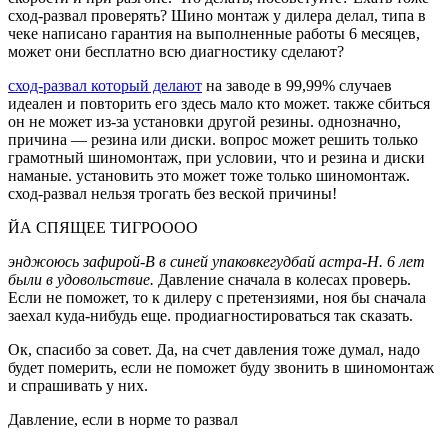
сход-развал проверять? Шино монтаж у дилера делал, типа в
чеке написано гарантия на выполненные работы 6 месяцев,
может они бесплатно всю диагностику сделают?
сход-развал который делают
на заводе в 99,99% случаев
идеален и повторить его здесь мало кто может. также сбиться
он не может из-за установки другой резины. однозначно,
причина — резина или диски. вопрос может решить только
грамотный шиномонтаж, при условии, что и резина и диски
наманые. установить это может тоже только шиномонтаж.
сход-развал нельзя трогать без веской причины!
ЙА СПЯЩЕЕ ТИГРОООО
энджоюсь зафирой-В в синей упаковке
гудбай астра-Н. 6 лет
были в удовольствие.
Давление сначала в колесах проверь.
Если не поможет, то к дилеру с претензиями, ноя бы сначала
заехал куда-нибудь еще. продиагностироваться так сказать.
Ок, спасибо за совет. Да, на счет давления тоже думал, надо
будет померить, если не поможет буду звонить в шиномонтаж
и спрашивать у них.
Давление, если в норме то развал