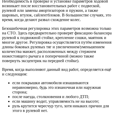
Необходимость в проверке и установке параметров ходовой
возникает после восстановительных работ с подвеской,
рулевой или замены амортизаторов и пружин, а также
шаровых, втулок, сайлентблоков. В большинстве случаях, это
время, когда делают развал схождение колес.
Безошибочная регулировка этих параметров возможна только
на СТО. Здесь предварительно проверят фиксацию балансира
рулевой к подвижной стойке, крепление сошки, маятник и
многое другое. Регулировка осуществляется путём изменения
длины боковых рулевых тяг и увеличением/уменьшением
количества манжет, расположенных между стержнем
нижестоящего рычага и поперечиной (можно также
повернуть эксцентрик на передней стойке).
Время, когда выполняют данный вид работ, определяется ещё
и следующим:
если покрышки автомобиля изнашиваются
неравномерно, будь это изнаночная или наружная
сторона;
после наезда, столкновения и любого ДТП;
если машину водит, управляемость не на высоте;
руль крутится чересчур туго, хотя никаких причин для
этого в рулевой нет.