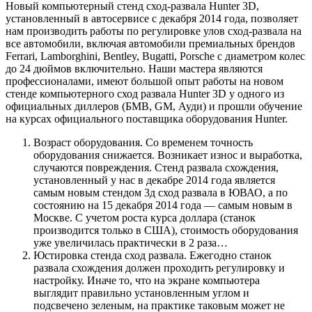
Новый компьютерный стенд сход-развала Hunter 3D,
установленный в автосервисе с декабря 2014 года, позволяет
нам производить работы по регулировке улов сход-развала на
все автомобили, включая автомобили премиальных брендов
Ferrari, Lamborghini, Bentley, Bugatti, Porsche с диаметром колес
до 24 дюймов включительно. Наши мастера являются
профессионалами, имеют большой опыт работы на новом
стенде компьютерного сход развала Hunter 3D у одного из
официальных диллеров (БМВ, GM, Ауди) и прошли обучение
на курсах официального поставщика оборудования Hunter.
Возраст оборудования. Со временем точность
оборудования снижается. Возникает износ и выработка,
случаются повреждения. Стенд развала схождения,
установленный у нас в декабре 2014 года является
самым новым стендом 3д сход развала в ЮВАО, а по
состоянию на 15 декабря 2014 года — самым новым в
Москве. С учетом роста курса доллара (станок
производится только в США), стоимость оборудования
уже увеличилась практически в 2 раза…
Юстировка стенда сход развала. Ежегодно станок
развала схождения должен проходить регулировку и
настройку. Иначе то, что на экране компьютера
выглядит правильно установленным углом и
подсвечено зеленым, на практике таковым может не