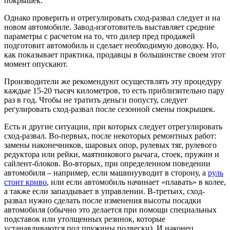
покрышек.
Однако проверить и отрегулировать сход-развал следует и на
новом автомобиле. Завод-изготовитель выставляет средние
параметры с расчетом на то, что дилер пред продажей
подготовит автомобиль и сделает необходимую доводку. Но,
как показывает практика, продавцы в большинстве своем этот
момент опускают.
Производители же рекомендуют осуществлять эту процедуру
каждые 15-20 тысяч километров, то есть приблизительно пару
раз в год. Чтобы не тратить деньги попусту, следует
регулировать сход-развал после сезонной смены покрышек.
Есть и другие ситуации, при которых следует отрегулировать
сход-развал. Во-первых, после некоторых ремонтных работ:
замены наконечников, шаровых опор, рулевых тяг, рулевого
редуктора или рейки, маятникового рычага, стоек, пружин и
сайлент-блоков. Во-вторых, при определенном поведении
автомобиля – например, если машинууводит в сторону, а
руль
стоит криво
, или если автомобиль начинает «плавать» в колее,
а также если запаздывает в управлении. В-третьих, сход-
развал нужно сделать после изменения высоты посадки
автомобиля (обычно это делается при помощи специальных
подставок или утолщенных резинок, которые
устанавливаются под пружины подвески). И наконец,