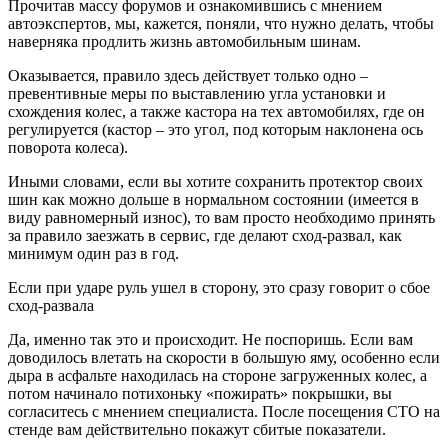
Прочитав массу форумов и ознакомившись с мнением
автоэкспертов, мы, кажется, поняли, что нужно делать, чтобы
наверняка продлить жизнь автомобильным шинам.
Оказывается, правило здесь действует только одно –
превентивные меры по выставлению угла установки и
схождения колес, а также кастора на тех автомобилях, где он
регулируется (кастор – это угол, под которым наклонена ось
поворота колеса).
Иными словами, если вы хотите сохранить протектор своих
шин как можно дольше в нормальном состоянии (имеется в
виду равномерный износ), то вам просто необходимо принять
за правило заезжать в сервис, где делают сход-развал, как
минимум один раз в год.
Если при ударе руль ушел в сторону, это сразу говорит о сбое
сход-развала
Да, именно так это и происходит. Не поспоришь. Если вам
доводилось влетать на скорости в большую яму, особенно если
дыра в асфальте находилась на стороне загруженных колес, а
потом начинало потихоньку «пожирать» покрышки, вы
согласитесь с мнением специалиста. После посещения СТО на
стенде вам действительно покажут сбитые показатели.