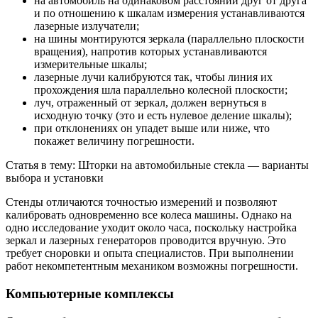
на автомобиль на одинаковом расстоянии друг от друга
и по отношению к шкалам измерения устанавливаются
лазерные излучатели;
на шины монтируются зеркала (параллельно плоскости
вращения), напротив которых устанавливаются
измерительные шкалы;
лазерные лучи калибруются так, чтобы линия их
прохождения шла параллельно колесной плоскости;
луч, отраженный от зеркал, должен вернуться в
исходную точку (это и есть нулевое деление шкалы);
при отклонениях он упадет выше или ниже, что
покажет величину погрешности.
Статья в тему: Шторки на автомобильные стекла — варианты
выбора и установки
Стенды отличаются точностью измерений и позволяют
калибровать одновременно все колеса машины. Однако на
одно исследование уходит около часа, поскольку настройка
зеркал и лазерных генераторов проводится вручную. Это
требует сноровки и опыта специалистов. При выполнении
работ некомпетентным механиком возможны погрешности.
Компьютерные комплексы