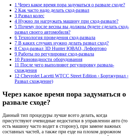
1 Через какое время пора задуматься о развале сходе?
2 Как часто надо делать сход-развал
3 Развал колес
4 Нужно ли нагружать машину при сход-развале?
5 Почему после весны вы должны будете сделать сход-
развал своего автомобиля?
6 Технология проведения сход-развала
7 В каких случаях нужно делать развал сход?
8 Сход-развал 3D Hunter ЮВАО, Лефортово
9 Работы по регулировке сход-развала
10 Разновидности оборудования
11 После чего выполняют регулировку развала-
схождения
12 Chevrolet Lacetti WTCC Street Edition › Бортжурнал ›
Развал схождение)
Через какое время пора задуматься о
развале сходе?
Данный тип процедуры лучше всего делать, когда
присутствуют очевидные недостатки в управлении авто (то
есть машину часто водит в сторону), при замене важных
составных частей, а также при езде на плохом дорожном