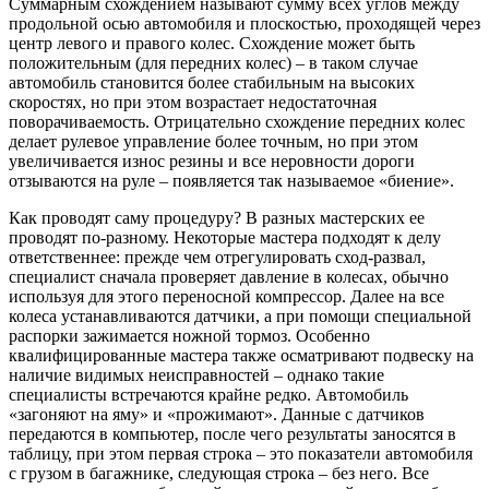
Суммарным схождением называют сумму всех углов между
продольной осью автомобиля и плоскостью, проходящей через
центр левого и правого колес. Схождение может быть
положительным (для передних колес) – в таком случае
автомобиль становится более стабильным на высоких
скоростях, но при этом возрастает недостаточная
поворачиваемость. Отрицательно схождение передних колес
делает рулевое управление более точным, но при этом
увеличивается износ резины и все неровности дороги
отзываются на руле – появляется так называемое «биение».
Как проводят саму процедуру? В разных мастерских ее
проводят по-разному. Некоторые мастера подходят к делу
ответственнее: прежде чем отрегулировать сход-развал,
специалист сначала проверяет давление в колесах, обычно
используя для этого переносной компрессор. Далее на все
колеса устанавливаются датчики, а при помощи специальной
распорки зажимается ножной тормоз. Особенно
квалифицированные мастера также осматривают подвеску на
наличие видимых неисправностей – однако такие
специалисты встречаются крайне редко. Автомобиль
«загоняют на яму» и «прожимают». Данные с датчиков
передаются в компьютер, после чего результаты заносятся в
таблицу, при этом первая строка – это показатели автомобиля
с грузом в багажнике, следующая строка – без него. Все