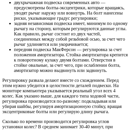
двухрычажная подвеска современных авто —
предусмотрены болты-эксцентрики, которые вращаясь,
уводят рычаг наружу или вовнутрь. На болт нанесены
риски, указывающие градус регулировки;
задняя независимая подвеска имеет, минимум по одному
рычагу на сторону, которым регулируются данные углы.
Как правило, рычаг состоит из двух частей,
соединенных между собой резьбовой осью, за счет чего
рычаг удлиняется или укорачивается;
передняя подвеска МакФерсон — регулировка за счет
положения амортизатора. Стойка амортизатора крепится
к поворотному кулаку двумя болтами. Отверстия в
стойке овальные, за счет чего, при ослаблении болта,
амортизатор можно выдвинуть или задвинуть.
Регулировку развала делают вместе со схождением. Перед
этим нужно убедится в целостности деталей подвески. На
мониторе компьютера указывается реальный угол всех 4
колес. Как указано выше, для каждого типа ходовой части,
регулировка производится по-разному: подкладывая или
убирая шайбы, регулируя амортизационную стойку, вращая
эксцентриковые болты или регулирую длину рычага.
Сколько по времени производится регулировка углов
установки колес? В среднем занимает 30-40 минут, при