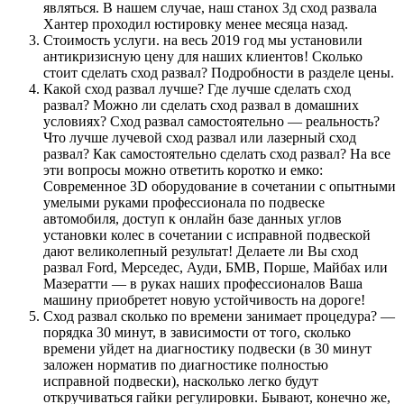
являться. В нашем случае, наш станох 3д сход развала
Хантер проходил юстировку менее месяца назад.
Стоимость услуги. на весь 2019 год мы установили
антикризисную цену для наших клиентов! Сколько
стоит сделать сход развал? Подробности в разделе цены.
Какой сход развал лучше? Где лучше сделать сход
развал? Можно ли сделать сход развал в домашних
условиях? Сход развал самостоятельно — реальность?
Что лучше лучевой сход развал или лазерный сход
развал? Как самостоятельно сделать сход развал? На все
эти вопросы можно ответить коротко и емко:
Современное 3D оборудование в сочетании с опытными
умелыми руками профессионала по подвеске
автомобиля, доступ к онлайн базе данных углов
установки колес в сочетании с исправной подвеской
дают великолепный результат! Делаете ли Вы сход
развал Ford, Мерседес, Ауди, БМВ, Порше, Майбах или
Мазератти — в руках наших профессионалов Ваша
машину приобретет новую устойчивость на дороге!
Сход развал сколько по времени занимает процедура? —
порядка 30 минут, в зависимости от того, сколько
времени уйдет на диагностику подвески (в 30 минут
заложен норматив по диагностике полностью
исправной подвески), насколько легко будут
откручиваться гайки регулировки. Бывают, конечно же,