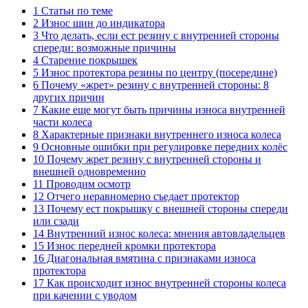
1 Статьи по теме
2 Износ шин до индикатора
3 Что делать, если ест резину с внутренней стороны
спереди: возможные причины
4 Старение покрышек
5 Износ протектора резины по центру (посередине)
6 Почему «жрет» резину с внутренней стороны: 8
других причин
7 Какие еще могут быть причины износа внутренней
части колеса
8 Характерные признаки внутреннего износа колеса
9 Основные ошибки при регулировке передних колёс
10 Почему жрет резину с внутренней стороны и
внешней одновременно
11 Проводим осмотр
12 Отчего неравномерно съедает протектор
13 Почему ест покрышку с внешней стороны спереди
или сзади
14 Внутренний износ колеса: мнения автовладельцев
15 Износ передней кромки протектора
16 Диагональная вмятина с признаками износа
протектора
17 Как происходит износ внутренней стороны колеса
при качении с уводом