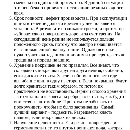
смещена на один край протектора. В данной ситуации
это неизбежно приведет к истиранию резины с одного
края.
Срок годности, дефект производства. При эксплуатации
шины в течение долгого времени у нее появляется
усталость. В результате возникают грыжи, и протектор
«убивается» о поверхность дороги за счет трения. На
сегодняшний день резина не используется дольше
положенного срока, потому что быстро изнашивается
из-за повышенной эксплуатации. Однако все-таки
нужно учитывать данную причину и проверять, есть ли
трещины и порезы на шине.
Хранение покрышек не по правилам. Все знают, что
складывать покрышки друг на друга нельзя, особенно,
если диски не сняты. За счет собственного веса идет
выгибание шин в одну из сторон. Если покрышки будут
долго храниться таким образом, то потом их
практически не восстановить. Верный способ хранения
– это установить колеса на ребро, то есть так, как будто
они стоят в автомобиле. При этом не забывать их
прокручивать, чтобы не было застаивания. Самый
лучший вариант – подвесить. Разрешается класть
плашмя, если покрышках на дисках.
Нарушение целостности. Ели резина повреждена и
герметичности нет, то внутрь проникает вода, которая