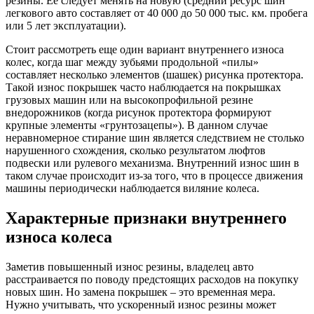
резины. Ее следует менять на новую (средний ресурс шин
легкового авто составляет от 40 000 до 50 000 тыс. км. пробега
или 5 лет эксплуатации).
Стоит рассмотреть еще один вариант внутреннего износа
колес, когда шаг между зубьями продольной «пилы»
составляет несколько элементов (шашек) рисунка протектора.
Такой износ покрышек часто наблюдается на покрышках
грузовых машин или на высокопрофильной резине
внедорожников (когда рисунок протектора формируют
крупные элементы «грунтозацепы»). В данном случае
неравномерное стирание шин является следствием не столько
нарушенного схождения, сколько результатом люфтов
подвески или рулевого механизма. Внутренний износ шин в
таком случае происходит из-за того, что в процессе движения
машины периодически наблюдается виляние колеса.
Характерные признаки внутреннего
износа колеса
Заметив повышенный износ резины, владелец авто
расстраивается по поводу предстоящих расходов на покупку
новых шин. Но замена покрышек – это временная мера.
Нужно учитывать, что ускоренный износ резины может