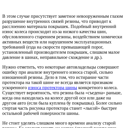
В этом случае присутствует заметное невооруженным глазом
разрушение внутренних связей резины, что приводит к
расслоению материала покрышек. Подобный внутренний
износ колеса происходит из-за низкого качества шин,
обусловленного старением резины, воздействием химически
активных веществ или нарушением эксплуатационных
требований (езда на скорости превышающей порог,
установленный производителем покрышек, слишком малое
давление в шинах, неправильное схождение и др.).
Нужно отметить, что некоторые автовладельцы совершают
ошибку при анализе внутреннего износа старой, сильно
изношенной резины. Дело в том, что истирание части
протектора на такой шине не всегда является признаком
ускоренного
износа протектора шины
конкретного колеса.
Существует вероятность, что резина была «съедена» раньше,
когда она находилась на колесе другой оси или даже на
другом авто (если была куплена бу покрышка). Более сильно
стертая часть рисунка протектора станет «лысой» быстрее
остальной рабочей поверхности шины.
Не стоит уделять слишком много времени анализу старой