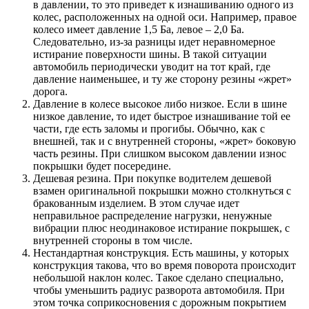
в давлении, то это приведет к изнашиванию одного из
колес, расположенных на одной оси. Например, правое
колесо имеет давление 1,5 Ба, левое – 2,0 Ба.
Следовательно, из-за разницы идет неравномерное
истирание поверхности шины. В такой ситуации
автомобиль периодически уводит на тот край, где
давление наименьшее, и ту же сторону резины «жрет»
дорога.
Давление в колесе высокое либо низкое. Если в шине
низкое давление, то идет быстрое изнашивание той ее
части, где есть заломы и прогибы. Обычно, как с
внешней, так и с внутренней стороны, «жрет» боковую
часть резины. При слишком высоком давлении износ
покрышки будет посередине.
Дешевая резина. При покупке водителем дешевой
взамен оригинальной покрышки можно столкнуться с
бракованным изделием. В этом случае идет
неправильное распределение нагрузки, ненужные
вибрации плюс неодинаковое истирание покрышек, с
внутренней стороны в том числе.
Нестандартная конструкция. Есть машины, у которых
конструкция такова, что во время поворота происходит
небольшой наклон колес. Такое сделано специально,
чтобы уменьшить радиус разворота автомобиля. При
этом точка соприкосновения с дорожным покрытием