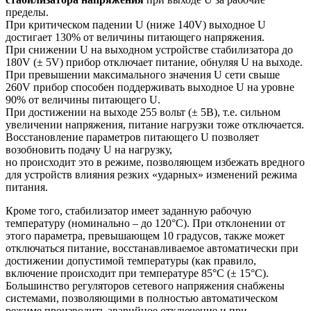
пределы.
При критическом падении U (ниже 140V) выходное U
достигает 130% от величины питающего напряжения.
При снижении U на выходном устройстве стабилизатора до
180V (± 5V) прибор отключает питание, обнуляя U на выходе.
При превышении максимального значения U сети свыше
260V прибор способен поддерживать выходное U на уровне
90% от величины питающего U.
При достижении на выходе 255 вольт (± 5В), т.е. сильном
увеличении напряжения, питание нагрузки тоже отключается.
Восстановление параметров питающего U позволяет
возобновить подачу U на нагрузку,
но происходит это в режиме, позволяющем избежать вредного
для устройств влияния резких «ударных» изменений режима
питания.
Кроме того, стабилизатор имеет заданную рабочую
температуру (номинально – до 120°С). При отклонении от
этого параметра, превышающем 10 градусов, также может
отключаться питание, восстанавливаемое автоматически при
достижении допустимой температуры (как правило,
включение происходит при температуре 85°С (± 15°С).
Большинство регуляторов сетевого напряжения снабжены
системами, позволяющими в полностью автоматическом
режиме производить аварийное отключение и при