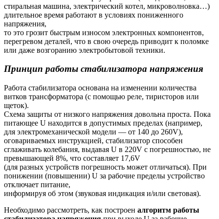
стиральная машина, электрический котел, микроволновка…)
длительное время работают в условиях пониженного
напряжения,
то это грозит быстрым износом электронных компонентов,
перегревом деталей, что в свою очередь приводит к поломке
или даже возгоранию электробытовой техники.
Принцип работы стабилизатора напряжения
Работа стабилизатора основана на изменении количества
витков трансформатора (с помощью реле, тиристоров или
щеток).
Схема защиты от низкого напряжения довольна проста. Пока
питающее U находится в допустимых пределах (например,
для электромеханической модели — от 140 до 260V),
оговариваемых инструкцией, стабилизатор способен
сглаживать колебания, выдавая U в 220V с погрешностью, не
превышающей 8%, что составляет 17,6V
(для разных устройств погрешность может отличаться). При
понижении (повышении) U за рабочие пределы устройство
отключает питание,
информируя об этом (звуковая индикация и/или световая).
Необходимо рассмотреть, как построен
алгоритм работы
стабилизатора напряжения
при выходе U за рабочие