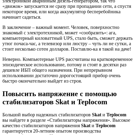
электроникой аварийным дизель-генератором, так что
«движок» запускается не сразу при пропадании сети, а спустя
некоторое время, или когда аккумулятор бесперебойника
начинает садиться.
В заключение – важный момент. Человек, поверхностно
знакомый с электротехникой, может «сообразить»: ага,
компьютерный киловаттный UPS, стало быть, сможет держать
утюг почаса-час, а телевизор или люстру – чуть ли не сутки, а
стоит несколько сотен долларов. Поставлю-ка я такой на даче!
Неверно. Компьютерные UPS рассчитаны на кратковременное
эпизодическое использование, потому и стоят в десятки раз
дешевле ИБП общего назначения. При непрерывном
использовании достаточно дорогостоящий прибор очень
быстро окончательно выйдет из строя.
Повысить напряжение с помощью
стабилизаторов Skat и Teplocom
Большой выбор надежных стабилизаторов
Skat
и
Teplocom
вы найдете в разделе «Стабилизаторы напряжения». Высокое
качество стабилизаторов напряжения
Skat
и
Teplocom
гарантируется 20-летним опытом производства