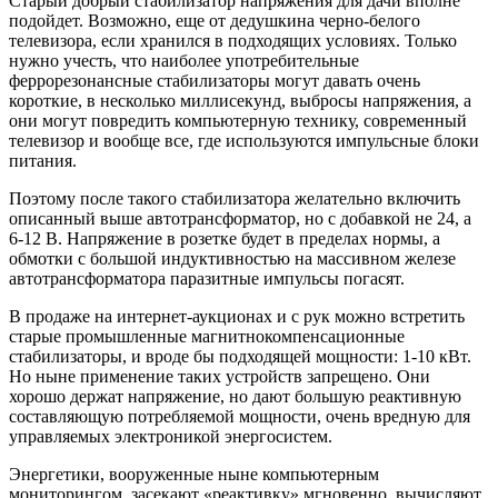
Старый добрый стабилизатор напряжения для дачи вполне
подойдет. Возможно, еще от дедушкина черно-белого
телевизора, если хранился в подходящих условиях. Только
нужно учесть, что наиболее употребительные
феррорезонансные стабилизаторы могут давать очень
короткие, в несколько миллисекунд, выбросы напряжения, а
они могут повредить компьютерную технику, современный
телевизор и вообще все, где используются импульсные блоки
питания.
Поэтому после такого стабилизатора желательно включить
описанный выше автотрансформатор, но с добавкой не 24, а
6-12 В. Напряжение в розетке будет в пределах нормы, а
обмотки с большой индуктивностью на массивном железе
автотрансформатора паразитные импульсы погасят.
В продаже на интернет-аукционах и с рук можно встретить
старые промышленные магнитнокомпенсационные
стабилизаторы, и вроде бы подходящей мощности: 1-10 кВт.
Но ныне применение таких устройств запрещено. Они
хорошо держат напряжение, но дают большую реактивную
составляющую потребляемой мощности, очень вредную для
управляемых электроникой энергосистем.
Энергетики, вооруженные ныне компьютерным
мониторингом, засекают «реактивку» мгновенно, вычисляют