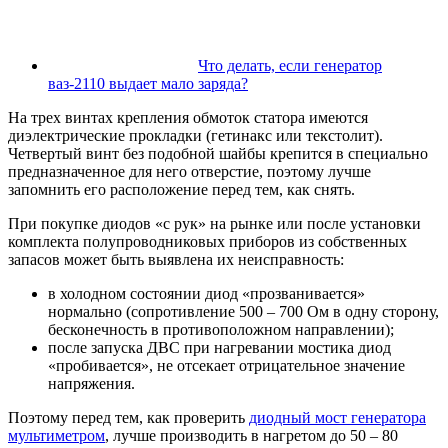
Что делать, если генератор
ваз-2110 выдает мало заряда?
На трех винтах крепления обмоток статора имеются
диэлектрические прокладки (гетинакс или текстолит).
Четвертый винт без подобной шайбы крепится в специально
предназначенное для него отверстие, поэтому лучше
запомнить его расположение перед тем, как снять.
При покупке диодов «с рук» на рынке или после установки
комплекта полупроводниковых приборов из собственных
запасов может быть выявлена их неисправность:
в холодном состоянии диод «прозванивается»
нормально (сопротивление 500 – 700 Ом в одну сторону,
бесконечность в противоположном направлении);
после запуска ДВС при нагревании мостика диод
«пробивается», не отсекает отрицательное значение
напряжения.
Поэтому перед тем, как проверить
диодный мост генератора
мультиметром
, лучше производить в нагретом до 50 – 80