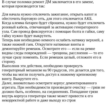
В случае поломки ремонт ДМ заключается в его замене,
которая производится так:
Для начала нужно отключить зажигание, открыть капот и
обесточить бортовую сеть, для этого отключается АКБ.
Когда клемма батареи будет сброшена, нужно будет отключить
розовый кабель, отвечающий за активацию генераторного
узла. Сам провод фиксируется с помощью болта и гайки, саму
гайку нужно будет выкрутить.
Теперь вам необходимо немного ослабить натяжку верхней, а
также нижней гаек. Открутите натяжные винты и
демонтируйте ремешок. Осмотрите его — если на ремне
видны следы повреждений — трещины, расслоения — то его
лучше сразу поменять. Если ремешок целый, отложите его в
сторону.
Выполнив эти действия, необходимо провернуть
генераторный механизм на 90 градусов, это делается для того,
чтобы вы могли получить доступ к нижнему крепежному
винту. Выкрутите его.
Далее, внимательно осмотрите корпус демонтированного
агрегата. При необходимости произведите очистку — грязи не
должно быть, особенно, на соединениях. Попадание грязи
внутрь корпуса генератора также может привести к его
некорректной работе и даже выходу из строя