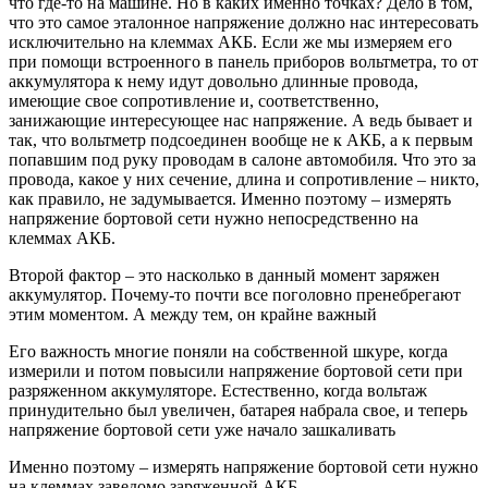
что где-то на машине. Но в каких именно точках? Дело в том,
что это самое эталонное напряжение должно нас интересовать
исключительно на клеммах АКБ. Если же мы измеряем его
при помощи встроенного в панель приборов вольтметра, то от
аккумулятора к нему идут довольно длинные провода,
имеющие свое сопротивление и, соответственно,
занижающие интересующее нас напряжение. А ведь бывает и
так, что вольтметр подсоединен вообще не к АКБ, а к первым
попавшим под руку проводам в салоне автомобиля. Что это за
провода, какое у них сечение, длина и сопротивление – никто,
как правило, не задумывается. Именно поэтому – измерять
напряжение бортовой сети нужно непосредственно на
клеммах АКБ.
Второй фактор – это насколько в данный момент заряжен
аккумулятор. Почему-то почти все поголовно пренебрегают
этим моментом. А между тем, он крайне важный
Его важность многие поняли на собственной шкуре, когда
измерили и потом повысили напряжение бортовой сети при
разряженном аккумуляторе. Естественно, когда вольтаж
принудительно был увеличен, батарея набрала свое, и теперь
напряжение бортовой сети уже начало зашкаливать
Именно поэтому – измерять напряжение бортовой сети нужно
на клеммах заведомо заряженной АКБ.