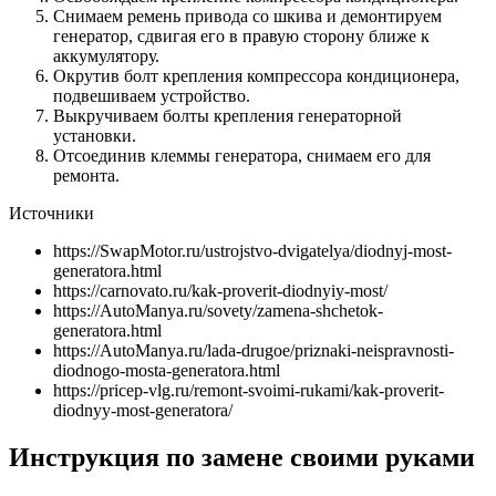
Снимаем ремень привода со шкива и демонтируем
генератор, сдвигая его в правую сторону ближе к
аккумулятору.
Окрутив болт крепления компрессора кондиционера,
подвешиваем устройство.
Выкручиваем болты крепления генераторной
установки.
Отсоединив клеммы генератора, снимаем его для
ремонта.
Источники
https://SwapMotor.ru/ustrojstvo-dvigatelya/diodnyj-most-
generatora.html
https://carnovato.ru/kak-proverit-diodnyiy-most/
https://AutoManya.ru/sovety/zamena-shchetok-
generatora.html
https://AutoManya.ru/lada-drugoe/priznaki-neispravnosti-
diodnogo-mosta-generatora.html
https://pricep-vlg.ru/remont-svoimi-rukami/kak-proverit-
diodnyy-most-generatora/
Инструкция по замене своими руками