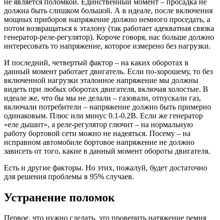
не является поломкой. Единственный момент – просадка не
должна быть слишком большой. А в идеале, после включения
мощных приборов напряжение должно немного проседать, а
потом возвращаться к эталону (так работает адекватная связка
генератор-реле-регулятор). Короче говоря, нас больше должно
интересовать то напряжение, которое измерено без нагрузки.
И последний, четвертый фактор – на каких оборотах в
данный момент работает двигатель. Если по-хорошему, то без
включенной нагрузки эталонное напряжение мы должны
видеть при любых оборотах двигателя, включая холостые. В
идеале же, что бы мы не делали – газовали, отпускали газ,
включали потребители – напряжение должно быть примерно
одинаковым. Плюс или минус 0.1-0.2В. Если же генератор
«еле дышит», а реле-регулятор глючит – на нормальную
работу бортовой сети можно не надеяться. Посему – на
исправном автомобиле бортовое напряжение не должно
зависеть от того, какие в данный момент обороты двигателя.
Есть и другие факторы. Но этих, пожалуй, будет достаточно
для решения проблемы в 95% случаев.
Устранение поломок
Первое, что нужно сделать, это проверить натяжение ремня