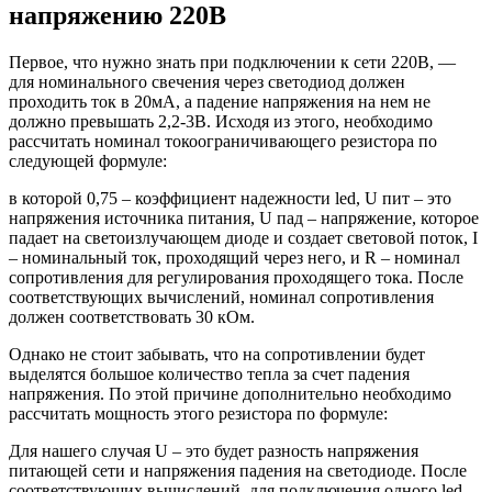
напряжению 220В
Первое, что нужно знать при подключении к сети 220В, —
для номинального свечения через светодиод должен
проходить ток в 20мА, а падение напряжения на нем не
должно превышать 2,2-3В. Исходя из этого, необходимо
рассчитать номинал токоограничивающего резистора по
следующей формуле:
в которой 0,75 – коэффициент надежности led, U пит – это
напряжения источника питания, U пад – напряжение, которое
падает на светоизлучающем диоде и создает световой поток, I
– номинальный ток, проходящий через него, и R – номинал
сопротивления для регулирования проходящего тока. После
соответствующих вычислений, номинал сопротивления
должен соответствовать 30 кОм.
Однако не стоит забывать, что на сопротивлении будет
выделятся большое количество тепла за счет падения
напряжения. По этой причине дополнительно необходимо
рассчитать мощность этого резистора по формуле:
Для нашего случая U – это будет разность напряжения
питающей сети и напряжения падения на светодиоде. После
соответствующих вычислений, для подключения одного led