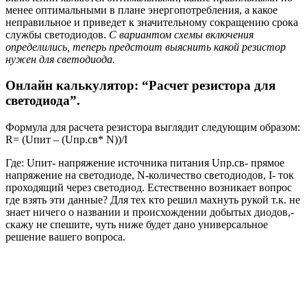
менее оптимальными в плане энергопотребления, а какое
неправильное и приведет к значительному сокращению срока
службы светодиодов.
С вариантом схемы включения
определились, теперь предстоит выяснить какой резистор
нужен для светодиода.
Онлайн калькулятор: “Расчет резистора для
светодиода”.
Формула для расчета резистора выглядит следующим образом:
R= (Uпит – (Uпр.св* N))/I
Где: Uпит- напряжение источника питания Uпр.св- прямое
напряжение на светодиоде, N-количество светодиодов, I- ток
проходящий через светодиод. Естественно возникает вопрос
где взять эти данные? Для тех кто решил махнуть рукой т.к. не
знает ничего о названии и происхождении добытых диодов,-
скажу не спешите, чуть ниже будет дано универсальное
решение вашего вопроса.