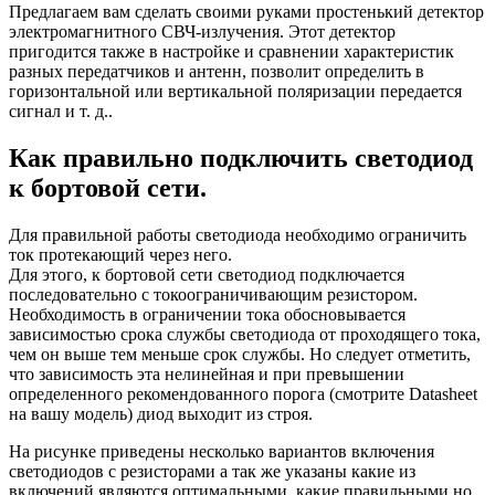
Предлагаем вам сделать своими руками простенький детектор
электромагнитного СВЧ-излучения. Этот детектор
пригодится также в настройке и сравнении характеристик
разных передатчиков и антенн, позволит определить в
горизонтальной или вертикальной поляризации передается
сигнал и т. д..
Как правильно подключить светодиод
к бортовой сети.
Для правильной работы светодиода необходимо ограничить
ток протекающий через него.
Для этого, к бортовой сети светодиод подключается
последовательно с токоограничивающим резистором.
Необходимость в ограничении тока обосновывается
зависимостью срока службы светодиода от проходящего тока,
чем он выше тем меньше срок службы. Но следует отметить,
что зависимость эта нелинейная и при превышении
определенного рекомендованного порога (смотрите Datasheet
на вашу модель) диод выходит из строя.
На рисунке приведены несколько вариантов включения
светодиодов с резисторами а так же указаны какие из
включений являются оптимальными, какие правильными но