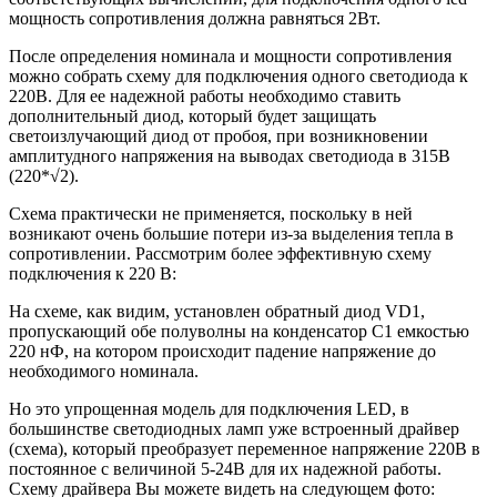
мощность сопротивления должна равняться 2Вт.
После определения номинала и мощности сопротивления
можно собрать схему для подключения одного светодиода к
220В. Для ее надежной работы необходимо ставить
дополнительный диод, который будет защищать
светоизлучающий диод от пробоя, при возникновении
амплитудного напряжения на выводах светодиода в 315В
(220*√2).
Схема практически не применяется, поскольку в ней
возникают очень большие потери из-за выделения тепла в
сопротивлении. Рассмотрим более эффективную схему
подключения к 220 В:
На схеме, как видим, установлен обратный диод VD1,
пропускающий обе полуволны на конденсатор C1 емкостью
220 нФ, на котором происходит падение напряжение до
необходимого номинала.
Но это упрощенная модель для подключения LED, в
большинстве светодиодных ламп уже встроенный драйвер
(схема), который преобразует переменное напряжение 220В в
постоянное с величиной 5-24В для их надежной работы.
Схему драйвера Вы можете видеть на следующем фото: