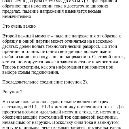
более чем в два раза (с 350 мА до 850 мА). Справедливо и
обратное: при изменении тока в достаточно широких
пределах, падение напряжения изменяется весьма
незначительно
Это очень важно
Второй важный момент – падение напряжения от образца к
образцу в одной партии может отличаться на несколько
десятых долей вольта (технологический разброс). По этой
причине источник питания светодиодов должен иметь
стабилизацию по току, а не по напряжению. Световой поток,
кстати, нормируется также в зависимости от прямого тока.
Теперь посмотрим, как эта информация пригодится при
выборе схемы подключения.
Последовательное соединение (рисунок 2).
Рисунок 2
На схеме показано последовательное включение трех
светодиодов HL1…HL3 к источнику постоянного тока J. Для
простоты возьмем идеальный источник тока, т.е. источник,
обеспечивающий постоянный ток одинаковой величины,
независимо от нагрузки. Поскольку сила тока в замкнутом
контуре одинакова, через каждый элемент, последовательно