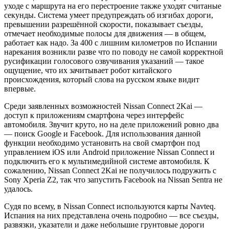
уходе с маршрута на его перестроение также уходят считаные
секунды. Система умеет предупреждать об изгибах дороги,
превышении разрешённой скорости, показывает съезды,
отмечает необходимые полосы для движения — в общем,
работает как надо. За 400 с лишним километров по Испании
нарекания возникли разве что по поводу не самой корректной
русификации голосового озвучивания указаний — такое
ощущение, что их зачитывает робот китайского
происхождения, который слова на русском языке видит
впервые.
Среди заявленных возможностей Nissan Connect 2Kai —
доступ к приложениям смартфона через интерфейс
автомобиля. Звучит круто, но на деле приложений ровно два
— поиск Google и Facebook. Для использования данной
функции необходимо установить на свой смартфон под
управлением iOS или Android приложение Nissan Connect и
подключить его к мультимедийной системе автомобиля. К
сожалению, Nissan Connect 2Kai не получилось подружить с
Sony Xperia Z2, так что запустить Facebook на Nissan Sentra не
удалось.
Судя по всему, в Nissan Connect используются карты Navteq.
Испания на них представлена очень подробно — все съезды,
развязки, указатели и даже небольшие грунтовые дороги