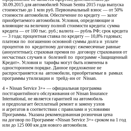
30.09.2015 для автомобилей Nissan Sentra 2015 года выпуска
стоимостью до 1 млн руб. Первоначальный взнос — от 50%
стоимости автомобиля. Обеспечение по кредиту — залог
приобретаемого автомобиля. Условия, определяющие и
влияющие на величину полной стоимости кредита: сумма
кредита — от 100 тыс. руб.; валюта — рубль РФ; срок кредита
— 3 года; процентная ставка по кредиту — 10,8% годовых;
платежи по погашению основной суммы долга и уплате
процентов по кредитному договору: ежемесячные равные
(аннуитетные); страховая премия по договору страхования от
несчастных случаев и болезней по программе «Защищенный
Кредит». Условия и тарифы могут быть изменены в
одностороннем порядке. Данное предложение не
распространяется на автомобили, приобретаемые в рамках
программы утилизации и трейд–ин от Nissan.
4 « Nissan Service 3+» — официальная программа
постгарантийного обслуживания от Nissan Insurance
International, не является гарантией на автомобиль
и предполагает бесплатный ремонт и замену узлов
и агрегатов в соответствии с правилами и условиями
Программы. Указана рекомендованная розничная цена
на договор по Программе «Nissan Service 3+» сроком на 1 год
или до 125 000 км для нового автомобиля.