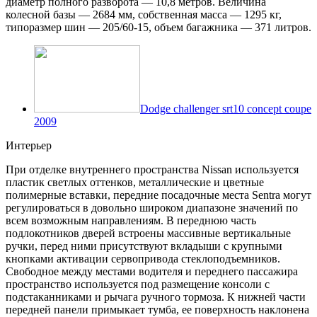
диаметр полного разворота — 10,8 метров. Величина
колесной базы — 2684 мм, собственная масса — 1295 кг,
типоразмер шин — 205/60-15, объем багажника — 371 литров.
Dodge challenger srt10 concept coupe
2009
Интерьер
При отделке внутреннего пространства Nissan используется
пластик светлых оттенков, металлические и цветные
полимерные вставки, передние посадочные места Sentra могут
регулироваться в довольно широком диапазоне значений по
всем возможным направлениям. В переднюю часть
подлокотников дверей встроены массивные вертикальные
ручки, перед ними присутствуют вкладыши с крупными
кнопками активации сервопривода стеклоподъемников.
Свободное между местами водителя и переднего пассажира
пространство используется под размещение консоли с
подстаканниками и рычага ручного тормоза. К нижней части
передней панели примыкает тумба, ее поверхность наклонена