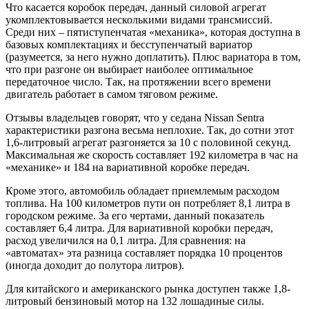
Что касается коробок передач, данный силовой агрегат
укомплектовывается несколькими видами трансмиссий.
Среди них – пятиступенчатая «механика», которая доступна в
базовых комплектациях и бесступенчатый вариатор
(разумеется, за него нужно доплатить). Плюс вариатора в том,
что при разгоне он выбирает наиболее оптимальное
передаточное число. Так, на протяжении всего времени
двигатель работает в самом тяговом режиме.
Отзывы владельцев говорят, что у седана Nissan Sentra
характеристики разгона весьма неплохие. Так, до сотни этот
1,6-литровый агрегат разгоняется за 10 с половиной секунд.
Максимальная же скорость составляет 192 километра в час на
«механике» и 184 на вариативной коробке передач.
Кроме этого, автомобиль обладает приемлемым расходом
топлива. На 100 километров пути он потребляет 8,1 литра в
городском режиме. За его чертами, данный показатель
составляет 6,4 литра. Для вариативной коробки передач,
расход увеличился на 0,1 литра. Для сравнения: на
«автоматах» эта разница составляет порядка 10 процентов
(иногда доходит до полутора литров).
Для китайского и американского рынка доступен также 1,8-
литровый бензиновый мотор на 132 лошадиные силы.