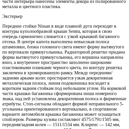
части интерьера нанесены элементы декора из полированного
металла и цветного пластика.
Экстерьер
Передние стойки Nissan в виде плавной дуги переходят в
контуры куполообразной крыши Sentra, которая в свою
очередь гармонично сливается с узкой крышкой багажного
отсека. В центре капота выполнена невысокая полоса
штамповки, блоки головного света имеют форму вытянутого
по вертикали прямоугольника. Радиаторной решетке придана
форма вытянутого прямоугольника, его вершина направлена
вниз, а внутреннее пространство заполнено широкими
пластиковыми планками черного цвета, по контуру решетка
заключена в хромированную рамку. Между передними/
задними арками колес простирается узкая декоративная
металлическая полоса, линия подоконника восходит к
коротким задним стойкам под небольшим углом. На кормовой
части крышки багажника сформирована ниша номерного
знака, над ней установлена декоративная полоса и фирменные
атрибуты. Стоп-сигналы обладают формой неправильного 5-
угольника ориентированного вертикально, в спортивном
варианте автомобиля крышка багажника может оснащаться
спойлером. Размеры кузова составляют 4575/1791/1505 мм,
передняя/задняя колея — 1511/1534 мм. Клиренс — 142 мм,