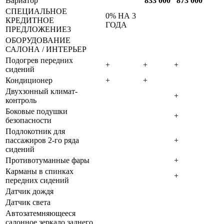
Вариатор
833 000
873 000
СПЕЦИАЛЬНОЕ
0% НА 3
КРЕДИТНОЕ
ГОДА
ПРЕДЛОЖЕНИЕ3
ОБОРУДОВАНИЕ
САЛОНА / ИНТЕРЬЕР
Подогрев передних
+
+
+
сидений
Кондиционер
+
+
Двухзонный климат-
+
контроль
Боковые подушки
+
безопасности
Подлокотник для
пассажиров 2-го ряда
+
сидений
Противотуманные фары
+
Карманы в спинках
+
передних сидений
Датчик дождя
Датчик света
Автозатемняющееся
салонное зеркало заднего