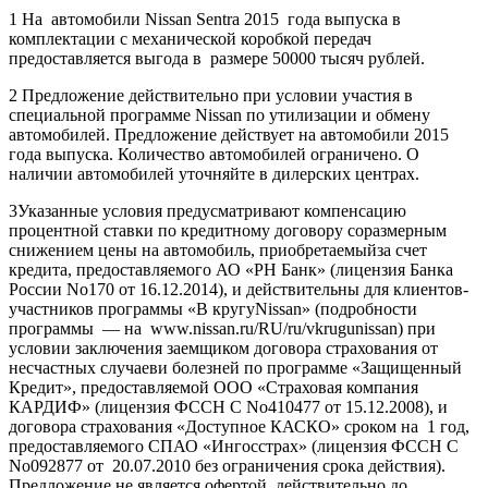
1 На автомобили Nissan Sentra 2015 года выпуска в
комплектации c механической коробкой передач
предоставляется выгода в размере 50000 тысяч рублей.
2 Предложение действительно при условии участия в
специальной программе Nissan по утилизации и обмену
автомобилей. Предложение действует на автомобили 2015
года выпуска. Количество автомобилей ограничено. О
наличии автомобилей уточняйте в дилерских центрах.
3Указанные условия предусматривают компенсацию
процентной ставки по кредитному договору соразмерным
снижением цены на автомобиль, приобретаемыйза счет
кредита, предоставляемого АО «РН Банк» (лицензия Банка
России No170 от 16.12.2014), и действительны для клиентов-
участников программы «В кругуNissan» (подробности
программы — на www.nissan.ru/RU/ru/vkrugunissan) при
условии заключения заемщиком договора страхования от
несчастных случаеви болезней по программе «Защищенный
Кредит», предоставляемой ООО «Страховая компания
КАРДИФ» (лицензия ФССН С No410477 от 15.12.2008), и
договора страхования «Доступное КАСКО» сроком на 1 год,
предоставляемого СПАО «Ингосстрах» (лицензия ФССН С
No092877 от 20.07.2010 без ограничения срока действия).
Предложение не является офертой, действительно до