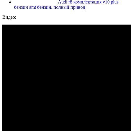
Audi r8 комплектация v10 plus
бензин amt бензин, полный привод
Видео: