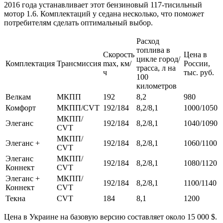
2016 года устанавливает этот бензиновый 117-тисильный
мотор 1.6. Комплектаций у седана несколько, что поможет
потребителям сделать оптимальный выбор.
Расход
топлива в
Скорость
Цена в
цикле город/
Комплектация
Трансмиссия
max, км/
России,
трасса, л на
ч
тыс. руб.
100
километров
Велкам
МКПП
192
8,2
980
Комфорт
МКПП/CVT
192/184
8,2/8,1
1000/1050
МКПП/
Элеганс
192/184
8,2/8,1
1040/1090
CVT
МКПП/
Элеганс +
192/184
8,2/8,1
1060/1100
CVT
Элеганс
МКПП/
192/184
8,2/8,1
1080/1120
Коннект
CVT
Элеганс +
МКПП/
192/184
8,2/8,1
1100/1140
Коннект
CVT
Текна
CVT
184
8,1
1200
Цена в Украине на базовую версию составляет около 15 000 $.