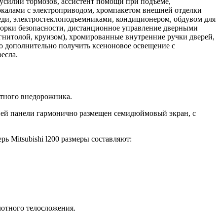
 усилий тормозов, ассистент помощи при подъеме,
ркалами с электроприводом, хромпакетом внешней отделки
реди, электростеклоподъемниками, кондиционером, обдувом для
торки безопасноcти, дистанционное управление дверными
гнитолой, круизом), хромированные внутренние ручки дверей,
жно дополнительно получить кcеноновое освещение с
есла.
итного внедорожника.
дней панели гармонично размещен семидюймовый экран, с
рь Mitsubishi l200 размеры составляют:
лотного телосложения.