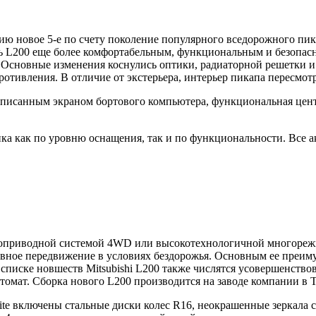
оссию новое 5-е по счету поколение популярного вседорожного п
ать L200 еще более комфортабельным, функциональным и безопа
Основные изменения коснулись оптики, радиаторной решетки и 
тивления. В отличие от экстерьера, интерьер пикапа пересмот
писанным экраном бортового компьютера, функциональная цент
ика как по уровню оснащения, так и по функциональности. Все 
ноприводной системой 4WD или высокотехнологичной многорежи
тивное передвижение в условиях бездорожья. Основным ее преи
 В списке новшеств Mitsubishi L200 также числятся усовершенс
томат. Сборка нового L200 производится на заводе компании в 
vite включены стальные диски колес R16, неокрашенные зеркала 