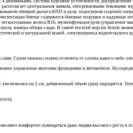
 с 4 динамиками, система курсовой устойчивости, распределение
+ располагает центральным замком, обогреваемыми боковыми зе
), кожаной обивкой рычага КПП и руля, подогревом сидений спе
мплектации Intense содержатся боковые подушки и надувные ш
 легкосплавные колеса R16, мультифункция руля (управление ма
троль, камера обзора сзади. В самой богатой версии Instyle мо
тической и натуральной кожeй, электропривод водительского кр
славу. Салон пикапа сложно отличить от салона какого-либо эл
возможно управление многими функциями в автомобиле. На пере
.
у увеличилась на 2 см, добавленный объем сразу ощущается. Тепе
сота);
позволяют комфортно помещаться даже людям высокого роста и п