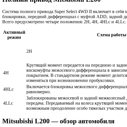
Система полного привода Super Select 4WD II включает в с
блокировки, передний дифференциал с муфтой ADD, задний ди
Всего предусмотрено четыре положения: 2H, 4H, 4HLc и 4LLc.
Активный
Схема работы
режим
2H
Крутящий момент передается на переднюю и задню
вискомуфты межосевого дифференциала в зависимо
4H
покрытием. В стандартном режиме момент делится
изменяться при возникновении пробуксовки.
Включается блокировка межосевого дифференциала
4HLc
равномерно.
Заблокированы межосевой и задний межколесный
4LLc
передача. Передаваемый на колеса крутящий момен
возможным преодоление особо тяжелых участков д
Mitsubishi L200 — обзор автомобиля