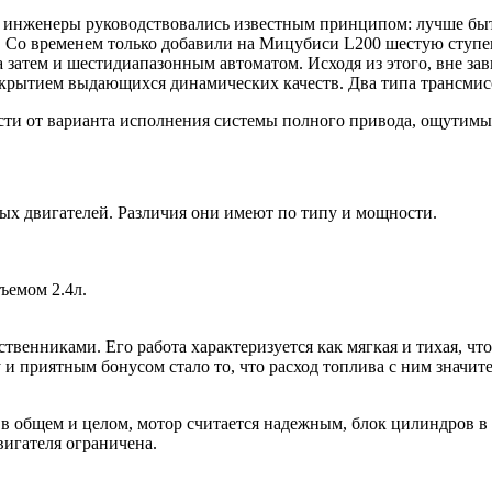
ие инженеры руководствовались известным принципом: лучше быт
. Со временем только добавили на Мицубиси L200 шестую ступе
затем и шестидиапазонным автоматом. Исходя из этого, вне за
окрытием выдающихся динамических качеств. Два типа трансмис
сти от варианта исполнения системы полного привода, ощутимы
ых двигателей. Различия они имеют по типу и мощности.
ъемом 2.4л.
венниками. Его работа характеризуется как мягкая и тихая, чт
 и приятным бонусом стало то, что расход топлива с ним значит
о в общем и целом, мотор считается надежным, блок цилиндров в
вигателя ограничена.