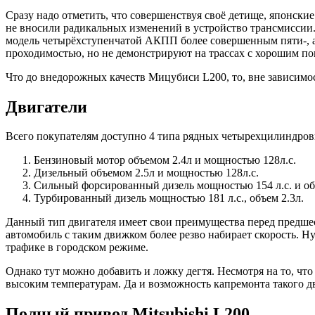
Сразу надо отметить, что совершенствуя своё детище, японск
не вносили радикальных изменений в устройство трансмиссии
модель четырёхступенчатой АКПП более совершенным пяти-, а 
проходимостью, но не демонстрируют на трассах с хорошим п
Что до внедорожных качеств Мицубиси L200, то, вне зависимо
Двигатели
Всего покупателям доступно 4 типа рядных четырехцилиндров
Бензиновый мотор объемом 2.4л и мощностью 128л.с.
Дизельный объемом 2.5л и мощностью 128л.с.
Сильный форсированный дизель мощностью 154 л.с. и об
Турбированный дизель мощностью 181 л.с., объем 2.3л.
Данный тип двигателя имеет свои преимущества перед предшест
автомобиль с таким движком более резво набирает скорость. Ну
трафике в городском режиме.
Однако тут можно добавить и ложку дегтя. Несмотря на то, чт
высоким температурам. Да и возможность капремонта такого д
Полный привод Mitsubishi L200