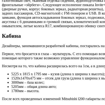
галогеновый свет, тканевая отделка сидений, аудиоподготовка
фронтальные «эйрбеги». Следующее исполнение пикапа Invite
(дверные ручки, корпус боковых зеркал, радиаторная решетка
задних пассажиров, CD-магнитолой с FM-тюнером и USB. В ко
замками, функция автоскладывания боковых зеркал, подножки,
акустика с 6 динамиками и громкой связью, климатический кон
омывателем, литые колеса R17, комбинированную обивку синте
Кабина
Дизайнеры, занимавшиеся разработкой кабины, постарались на 
Первое, что бросается в глаза – мультируль. С его помощью 
помощью которого также возможно управление функционалом
Несмотря на то, что кабина расширилась всего на 1см, а в длин
5225 x 1815 x 1795 мм – кузов (длина x ширина x высота);
1520x1470x475 мм – отсек для груза (длина x ширина x вы
3000мм – база колес;
5205мм – общая длина авто;
1780мм – высота.
После всех проведенных изменений Mitsubishi l200 габариты 