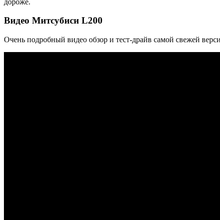
дороже.
Видео Митсубиси L200
Очень подробный видео обзор и тест-драйв самой свежей версии