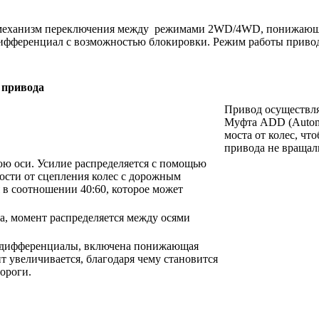
ебя механизм переключения между режимами 2WD/4WD, понижающ
фференциал с возможностью блокировки. Режим работы привода
 привода
Привод осуществля
Муфта ADD (Automat
моста от колес, чт
привода не вращал
ю оси. Усилие распределяется с помощью
сти от сцепления колес с дорожным
 в соотношении 40:60, которое может
, момент распределяется между осями
 дифференциалы, включена понижающая
т увеличивается, благодаря чему становится
ороги.