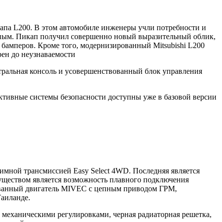
икапа L200. В этом автомобиле инженеры учли потребности и
сным. Пикап получил совершенно новый выразительный облик,
бампeров. Кроме того, модернизированный Mitsubishi L200
рен до неузнаваемости
ральная консоль и усовершенствованный блок управления
активные системы безопасности доступны уже в базовой версии
мной трансмиссией Easy Select 4WD. Последняя является
муществом является возможность плавного подключения
твованный двигатель MIVEC с цепным приводом ГРМ,
Таиланде.
с механическими регулировками, черная радиаторная решетка,