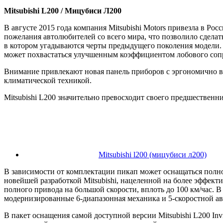
Mitsubishi L200 / Мицубиси Л200
В августе 2015 года компания Mitsubishi Motors привезла в Р
пожелания автолюбителей со всего мира, что позволило сдел
в котором угадываются черты предыдущего поколения модели. 
может похвастаться улучшенным коэффициентом лобового сопро
Внимание привлекают новая панель приборов с эргономично в
климатической техникой.
Mitsubishi L200 значительно превосходит своего предшественн
Mitsubishi l200 (мицубиси л200)
В зависимости от комплектации пикап может оснащаться пол
новейшей разработкой Mitsubishi, нацеленной на более эффек
полного привода на большой скорости, вплоть до 100 км/час.
модернизированные 6-диапазонная механика и 5-скоростной ав
В пакет оснащения самой доcтупной версии Mitsubishi L200 In