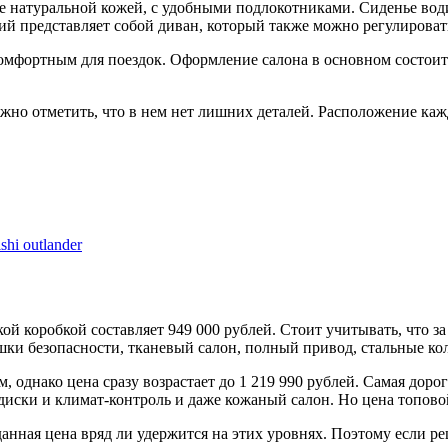
е натуральной кожей, с удобными подлокотниками. Сиденье вод
й представляет собой диван, который также можно регулировать
омфортным для поездок. Оформление салона в основном состоит 
ожно отметить, что в нем нет лишних деталей. Расположение каж
hi outlander
й коробкой составляет 949 000 рублей. Стоит учитывать, что за
шки безопасности, тканевый салон, полный привод, стальные ко
 однако цена сразу возрастает до 1 219 990 рублей. Самая дорог
диски и климат-контроль и даже кожаный салон. Но цена топово
данная цена вряд ли удержится на этих уровнях. Поэтому если ре