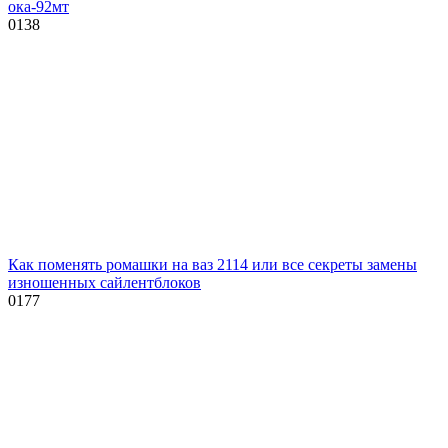
ока-92мт
0
138
Как поменять ромашки на ваз 2114 или все секреты замены
изношенных сайлентблоков
0
177