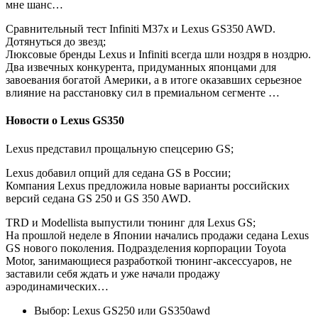
мне шанс…
Сравнительный тест Infiniti M37x и Lexus GS350 AWD.
Дотянуться до звезд;
Люксовые бренды Lexus и Infiniti всегда шли ноздря в ноздрю.
Два извечных конкурента, придуманных японцами для
завоевания богатой Америки, а в итоге оказавших серьезное
влияние на расстановку сил в премиальном сегменте …
Новости о Lexus GS350
Lexus представил прощальную спецсерию GS;
Lexus добавил опций для седана GS в России;
Компания Lexus предложила новые варианты российских
версий седана GS 250 и GS 350 AWD.
TRD и Modellista выпустили тюнинг для Lexus GS;
На прошлой неделе в Японии начались продажи седана Lexus
GS нового поколения. Подразделения корпорации Toyota
Motor, занимающиеся разработкой тюнинг-аксессуаров, не
заставили себя ждать и уже начали продажу
аэродинамических…
Выбор: Lexus GS250 или GS350awd