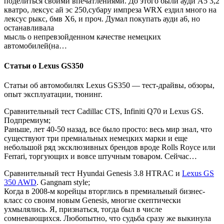
поделиться своими впечатлениями. До этого были ауди А5 3,2
кватро, лексус ай эс 250,субару импреза WRX ездил много на
лексус рыкс, бмв Х6, и проч. Думал покупать ауди а6, но
останавливала
мысль о непревзойденном качестве немецких
автомобилей(на…
Статьи о Lexus GS350
Статьи об автомобилях Lexus GS350 — тест-драйвы, обзоры,
опыт эксплуатации, тюнинг.
Сравнительный тест Cadillac CTS, Infiniti Q70 и Lexus GS.
Подпремиум;
Раньше, лет 40-50 назад, все было просто: весь мир знал, что
существуют три премиальных немецких марки и еще
небольшой ряд эксклюзивных брендов вроде Rolls Royce или
Ferrari, торгующих и вовсе штучным товаром. Сейчас…
Сравнительный тест Hyundai Genesis 3.8 HTRAC и
Lexus GS
350 AWD
. Gangnam style;
Когда в 2008-м корейцы вторглись в премиальный бизнес-
класс со своим новым Genesis, многие скептически
ухмылялись. Я, признаться, тогда был в числе
сомневающихся. Любопытно, что судьба сразу же выкинула