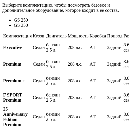
Выберите комплектацию, чтобы посмотреть базовое и
дополнительное оборудование, которое входит в её состав.
GS 250
GS 350
Комплектация
Кузов
Двигатель
Мощность
Коробка
Привод
Ра
бензин
8.
Executive
Седан
208 л.с.
АТ
Задний
2.5 л.
се
бензин
8.
Premium
Седан
208 л.с.
АТ
Задний
2.5 л.
се
бензин
8.
Premium +
Седан
208 л.с.
АТ
Задний
2.5 л.
се
F SPORT
бензин
8.
Седан
208 л.с.
АТ
Задний
Premium
2.5 л.
се
25
Anniversary
бензин
8.
Седан
208 л.с.
АТ
Задний
Edition
2.5 л.
се
Premium