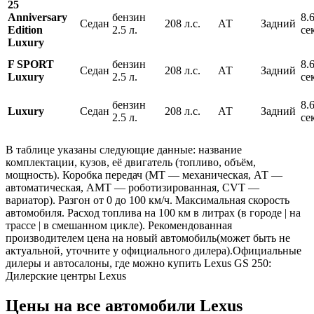
25
Anniversary
бензин
8.
Седан
208 л.с.
АТ
Задний
Edition
2.5 л.
се
Luxury
F SPORT
бензин
8.
Седан
208 л.с.
АТ
Задний
Luxury
2.5 л.
се
бензин
8.
Luxury
Седан
208 л.с.
АТ
Задний
2.5 л.
се
В таблице указаны следующие данные: название
комплектации, кузов, её двигатель (топливо, объём,
мощность). Коробка передач (МТ — механическая, АТ —
автоматическая, АМТ — роботизированная, CVT —
вариатор). Разгон от 0 до 100 км/ч. Максимальная скорость
автомобиля. Расход топлива на 100 км в литрах (в городе | на
трассе | в смешанном цикле). Рекомендованная
производителем цена на новый автомобиль(может быть не
актуальной, уточните у официального дилера).Официальные
дилеры и автосалоны, где можно купить Lexus GS 250:
Дилерские центры Lexus
Цены на все автомобили Lexus