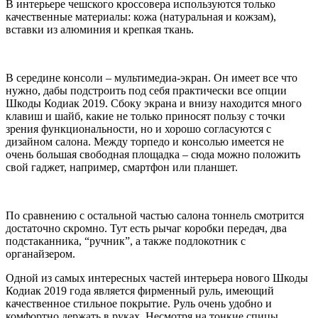
В интерьере чешского кроссовера используются только
качественные материалы: кожа (натуральная и кожзам),
вставки из алюминия и крепкая ткань.
В середине консоли – мультимедиа-экран. Он имеет все что
нужно, дабы подстроить под себя практически все опции
Шкоды Кодиак 2019. Сбоку экрана и внизу находится много
клавиш и шайб, какие не только приносят пользу с точки
зрения функциональности, но и хорошо согласуются с
дизайном салона. Между торпедо и консолью имеется не
очень большая свободная площадка – сюда можно положить
свой гаджет, например, смартфон или планшет.
По сравнению с остальной частью салона тоннель смотрится
достаточно скромно. Тут есть рычаг коробки передач, два
подстаканника, “ручник”, а также подлокотник с
органайзером.
Одной из самых интересных частей интерьера нового Шкоды
Кодиак 2019 года является фирменный руль, имеющий
качественное стильное покрытие. Руль очень удобно и
комфортно держать в руках. Несмотря на тонкие спицы