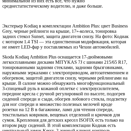
минимальной из них есть все, что нужно
среднестатистическому водителю, и даже больше.
Экстерьер Kodiaq в комплектации Ambition Plus: цвет Business
Grey, черные рейлинги на крыше, 17»-колеса, тонировка
задних стекол Sunset, защита двигателя снизу. На фото: Кодиак
с мотором 1.4 TSI — эта единственная модификация, которая
не имеет LED-фар у поставляемых из Чехии автомобилей.
Skoda Kodiaq Ambition Plus оснащается 17-дюймовыми
легкосплавными дисками MITYKAS 7J с шинами 215/65 R17,
тонированными задними стеклами, задними брызговиками,
наружными зеркалами с электроприводом, автозатемнением и
обогревом, защитой двигателя снизу, черными рейлингами на
крыше. В салоне можно обнаружить многофункциональный
3-спицевый руль в кожаной оплетке с электроусилителем,
передние кресла с ручной регулировкой по высоте, подогрев
сидений спереди и сзади, обогрев лобового стекла, подсветку
для ног спереди и множество полезных мелочей вроде
розетки на 12 В в багажнике, ламп для чтения спереди,
текстильных ковриков, вещевых отделений и крючков для
сумок. Крепления для детских кресел ISOFIX есть только на
втором ряду сидений. В этой комплектации Кодиак есть
центральный замок Kessy, 2-зонный климат-контроль,