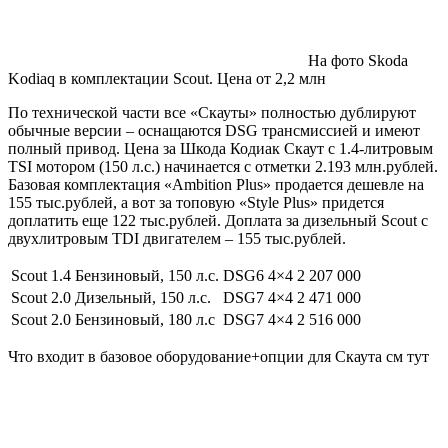
На фото Skoda
Kodiaq в комплектации Scout. Цена от 2,2 млн
По технической части все «Скауты» полностью дублируют
обычные версии – оснащаются DSG трансмиссией и имеют
полный привод. Цена за Шкода Кодиак Скаут с 1.4-литровым
TSI мотором (150 л.с.) начинается с отметки 2.193 млн.рублей.
Базовая комплектация «Ambition Plus» продается дешевле на
155 тыс.рублей, а вот за топовую «Style Plus» придется
доплатить еще 122 тыс.рублей. Доплата за дизельный Scout с
двухлитровым TDI двигателем – 155 тыс.рублей.
Scout
1.4 Бензиновый, 150 л.с.
DSG6
4×4
2 207 000
Scout
2.0 Дизельный, 150 л.с.
DSG7
4×4
2 471 000
Scout
2.0 Бензиновый, 180 л.с
DSG7
4×4
2 516 000
Что входит в базовое оборудование+опции для Скаута см тут