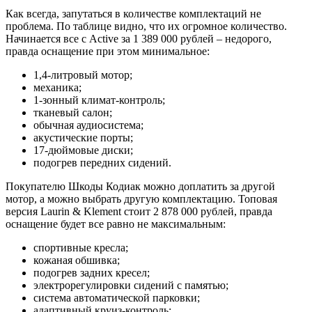
Как всегда, запутаться в количестве комплектаций не
проблема. По таблице видно, что их огромное количество.
Начинается все с Active за 1 389 000 рублей – недорого,
правда оснащение при этом минимальное:
1,4-литровый мотор;
механика;
1-зонный климат-контроль;
тканевый салон;
обычная аудиосистема;
акустические порты;
17-дюймовые диски;
подогрев передних сидений.
Покупателю Шкоды Кодиак можно доплатить за другой
мотор, а можно выбрать другую комплектацию. Топовая
версия Laurin & Klement стоит 2 878 000 рублей, правда
оснащение будет все равно не максимальным:
спортивные кресла;
кожаная обшивка;
подогрев задних кресел;
электрорегулировки сидений с памятью;
система автоматической парковки;
адаптивный круиз-контроль;