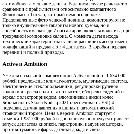
автомобиля за меньшие деньги. В данном случае речь идёт о
сравнении с прайс-листами относительно компактного
Фольксваген Тигуан, который немного дороже.
Представленные фото чешской новинки демонстрируют не
только внушительные габариты нового кузова, но и
способность вмещать до 7 пассажиров, включая водителя, при
трехрядной компоновке салона. С момента даты выхода
технические характеристики успели расширить ассортимент
модификаций и предлагают: 4 двигателя, 3 коробки передач,
передний и полный приводы.
Active и Ambition
Уже для начальной комплектации Active ценой от 1 634 000
рублей предложены: климат-контроль, мультимедиа система,
электрические стеклоподъёмники, регулировки рулевой
колонки и кресла водителя по высоте, обогревы сидений и
зеркал с электроприводом, алюминиевые диски колес.
Безопасность Skoda Kodiaq 2021 обеспечивают: ESP, 4
подушки, датчик давления в шинах и автоматический
стояночный тормоз. Цена в версии Ambition стартует с
отметки 1 981 000 рублей и дополнительно предусматривает:
запуск двигателя кнопкой, парктроник, надувные шторки,
противотуманные фары, датчики дождя и света.