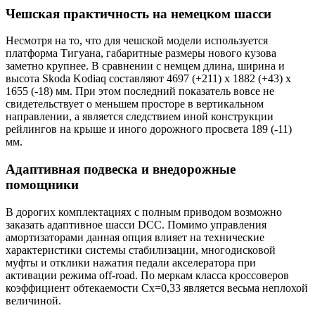
Чешская практичность на немецком шасси
Несмотря на то, что для чешской модели используется
платформа Тигуана, габаритные размеры нового кузова
заметно крупнее. В сравнении с немцем длина, ширина и
высота Skoda Kodiaq составляют 4697 (+211) х 1882 (+43) х
1655 (-18) мм. При этом последний показатель вовсе не
свидетельствует о меньшем просторе в вертикальном
направлении, а является следствием иной конструкции
рейлингов на крыше и иного дорожного просвета 189 (-11)
мм.
Адаптивная подвеска и внедорожные
помощники
В дорогих комплектациях с полным приводом возможно
заказать адаптивное шасси DCC. Помимо управления
амортизаторами данная опция влияет на технические
характеристики системы стабилизации, многодисковой
муфты и отклики нажатия педали акселератора при
активации режима off-road. По меркам класса кроссоверов
коэффициент обтекаемости Cx=0,33 является весьма неплохой
величиной.