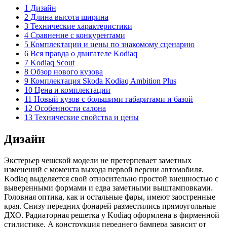
1 Дизайн
2 Длина высота ширина
3 Технические характеристики
4 Сравнение с конкурентами
5 Комплектации и цены по знакомому сценарию
6 Вся правда о двигателе Kodiaq
7 Kodiaq Scout
8 Обзор нового кузова
9 Комплектация Skoda Kodiaq Ambition Plus
10 Цена и комплектации
11 Новый кузов с большими габаритами и базой
12 Особенности салона
13 Технические свойства и цены
Дизайн
Экстерьер чешской модели не претерпевает заметных
изменений с момента выхода первой версии автомобиля.
Kodiaq выделяется свой относительно простой внешностью с
выверенными формами и едва заметными выштамповками.
Головная оптика, как и остальные фары, имеют заостренные
края. Снизу передних фонарей разместились прямоугольные
ДХО. Радиаторная решетка у Kodiaq оформлена в фирменной
стилистике. А конструкция переднего бампера зависит от