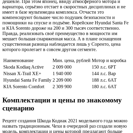
дешевле. При этом японец, ввиду атмосферного мотора и
вариатора, серьёзно отстает в скоростных дисциплинах и не
имеет в базе мультимедиа комплекса. Отчасти это
компенсируют большее число подушек безопасности и
помощники на спуске и подъёме. Корейские Hyundai Santa Fe
и KIA Sorento дороже на 200 и 300 тысяч соответственно.
Правда, реализовать своё преимущество в мощности им
мешает большая снаряженная масса. А в плане оснащения
существенная разница наблюдается лишь у Соренто, цена
которого пролегает в совсем другом сегменте.
Наименование
Мин. цена, рублей
Мотор и коробка
Skoda Kodiaq Active
2 009 000
150 л.с. 6РТ
Nissan X-Trail XE+
1 940 000
144 л.с. Вар
Hyundai Santa Fe Family
2 209 000
188 л.с. 6АТ
KIA Sorento Comfort
2 309 900
180 л.с. 6АТ
Комплектации и цены по знакомому
сценарию
Рецепт создания Шкода Кодиак 2021 модельного года можно
назвать традиционным. Чехи в очередной раз создали новую
модель, комплектации и цены которой предлагают больше