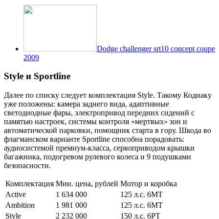
Dodge challenger srt10 concept coupe
2009
Style и Sportline
Далее по списку следует комплектация Style. Такому Кодиаку
уже положены: камера заднего вида, адаптивные
светодиодные фары, электропривод передних сидений с
памятью настроек, системы контроля «мертвых» зон и
автоматической парковки, помощник старта в гору. Шкода во
флагманском варианте Sportline способна порадовать:
аудиосистемой премиум-класса, сервоприводом крышки
багажника, подогревом рулевого колеса и 9 подушками
безопасности.
Комплектация
Мин. цена, рублей
Мотор и коробка
Active
1 634 000
125 л.с. 6МТ
Ambition
1 981 000
125 л.с. 6МТ
Style
2 232 000
150 л.с. 6РТ