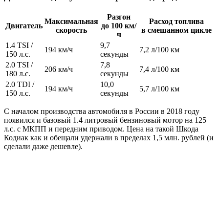
Разгон
Максимальная
Расход топлива
Двигатель
до 100 км/
скорость
в смешанном цикле
ч
1.4 TSI /
9,7
194 км/ч
7,2 л/100 км
150 л.с.
секунды
2.0 TSI /
7,8
206 км/ч
7,4 л/100 км
180 л.с.
секунды
2.0 TDI /
10,0
194 км/ч
5,7 л/100 км
150 л.с.
секунды
С началом производства автомобиля в России в 2018 году
появился и базовый 1.4 литровый бензиновый мотор на 125
л.с. с МКПП и передним приводом. Цена на такой Шкода
Кодиак как и обещали удержали в пределах 1,5 млн. рублей (и
сделали даже дешевле).