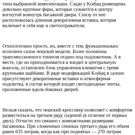
типа выбранной комплектации. Сзади у Kodiaq размещены
довольно крупные фары, которые сужаются к центру
вогнутой вовнутрь багажной двери. Снизу от нее
расположилась длинная декоративная вставка, которая
включает в себя еще и светоотражатели.
Относительно просто, но, вместе с тем, функционально
исполнен салон чешской модели. Более половины
трансмиссионного тоннеля отдано под подлокотник. А в
месте, где он приподнимается и входит в центральную
консоль, установлен блок управления климатом с тремя
крупными шайбами. В ряде модификаций Kodiaq в салоне
присутствуют декоративные вставки и атмосферная
подсветка, в состав которой входят светодиодные ленты,
проложенные вдоль боковых дверей.
Нельзя сказать, что чешский кроссовер позволяет с комфортом
разместиться на третьем ряду сидений (в отличие от первых
двух). Отчасти это связано с компактными размерами
багажника. При сложенных спинках третьего ряда его объем
равен 635 литрам, когда как при поднятых — 270 литрам.