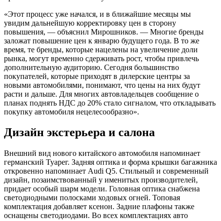
«Этот процесс уже начался, и в ближайшие месяцы мы
увидим дальнейшую корректировку цен в сторону
повышения, — объяснил Мирошников. — Многие бренды
заложат повышение цен к январю будущего года. В то же
время, те бренды, которые нацелены на увеличение доли
рынка, могут временно сдерживать рост, чтобы привлечь
дополнительную аудиторию. Сегодня большинство
покупателей, которые приходят в дилерские центры за
новыми автомобилями, понимают, что цены на них будут
расти и дальше. Для многих автовладельцев сообщение о
планах поднять НДС до 20% стало сигналом, что откладывать
покупку автомобиля нецелесообразно».
Дизайн экстерьера и салона
Внешний вид нового китайского автомобиля напоминает
германский Туарег. Задняя оптика и форма крышки багажника
откровенно напоминает Audi Q5. Стильный и современный
дизайн, позаимствованный у именитых производителей,
придает особый шарм модели. Головная оптика снабжена
светодиодными полосками ходовых огней. Топовая
комплектация добавляет ксенон. Задние плафоны также
оснащены светодиодами. Во всех комплектациях авто