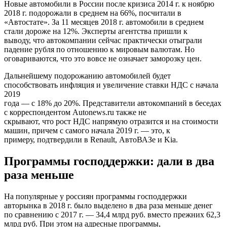
Новые автомобили в России после кризиса 2014 г. к ноябрю
2018 г. подорожали в среднем на 66%, посчитали в
«Автостате». За 11 месяцев 2018 г. автомобили в среднем
стали дороже на 12%. Эксперты агентства пришли к
выводу, что автокомпании сейчас практически отыграли
падение рубля по отношению к мировым валютам. Но
оговариваются, что это вовсе не означает заморозку цен.
Дальнейшему подорожанию автомобилей будет
способствовать инфляция и увеличение ставки НДС с начала
2019
года — с 18% до 20%. Представители автокомпаний в беседах
с корреспондентом Autonews.ru также не
скрывают, что рост НДС напрямую отразится и на стоимости
машин, причем с самого начала 2019 г. — это, к
примеру, подтвердили в Renault, АвтоВАЗе и Kia.
Программы господдержки: дали в два
раза меньше
На популярные у россиян программы господдержки
авторынка в 2018 г. было выделено в два раза меньше денег
по сравнению с 2017 г. — 34,4 млрд руб. вместо прежних 62,3
млрд руб. При этом на адресные программы,