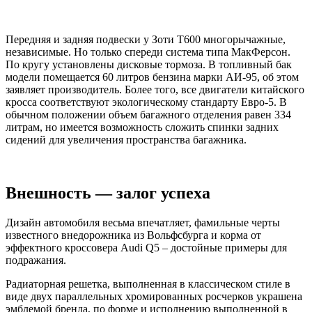
Передняя и задняя подвески у Зоти Т600 многорычажные,
независимые. Но только спереди система типа МакФерсон.
По кругу установлены дисковые тормоза. В топливный бак
модели помещается 60 литров бензина марки АИ-95, об этом
заявляет производитель. Более того, все двигатели китайского
кросса соответствуют экологическому стандарту Евро-5. В
обычном положении объем багажного отделения равен 334
литрам, но имеется возможность сложить спинки задних
сидений для увеличения пространства багажника.
Внешность — залог успеха
Дизайн автомобиля весьма впечатляет, фамильные черты
известного внедорожника из Вольфсбурга и корма от
эффектного кроссовера Audi Q5 – достойные примеры для
подражания.
Радиаторная решетка, выполненная в классическом стиле в
виде двух параллельных хромированных росчерков украшена
эмблемой бренда, по форме и исполнению выполненной в