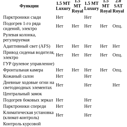
1.5
1.5
2.0
1.5 MT
1.5 MT
Функции
MT
MT
SAT
Luxury
Luxury
Royal
Royal
Royal
Парктроники сзади
Нет
Нет
Подогрев 1-го ряда
Нет
Нет
Нет
Нет
Опц.
сидений, электро
Рулевая колонка,
регулируемая
Адаптивный свет (AFS)
Нет
Нет
Нет
Нет
Нет
Привод сиденья водителя,
Нет
Нет
Нет
Нет
Опц.
электро
ГУР (рулевое управление)
Фронтальная камера
Нет
Нет
Нет
Нет
Опц.
Кожаный салон
Нет
Нет
Дневные ходовые огни на
Нет
Нет
Нет
светодиодных элементах
Центральный замок
Подогрев боковых зеркал
Нет
Нет
Парктроники спереди
Нет
Нет
Климатическая установка
Нет
Нет
(климат-контроль)
Контроль курсовой