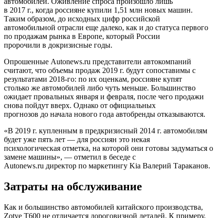
автомобилей. Оживление спроса произошло лишь
в 2017 г., когда россияне купили 1,51 млн новых машин.
Таким образом, до исходных цифр российской
автомобильной отрасли еще далеко, как и до статуса первого
по продажам рынка в Европе, который России
пророчили в докризисные годы.
Опрошенные Autonews.ru представители автокомпаний
считают, что объемы продаж 2019 г. будут сопоставимы с
результатами 2018-го: по их оценкам, россияне купят
столько же автомобилей либо чуть меньше. Большинство
ожидает провальных января и февраля, после чего продажи
снова пойдут вверх. Однако от официальных
прогнозов до начала нового года автобренды отказываются.
«В 2019 г. купленным в предкризисный 2014 г. автомобилям
будет уже пять лет — для россиян это некая
психологическая отметка, на которой они готовы задуматься о
замене машины», — отметил в беседе с
Autonews.ru директор по маркетингу Kia Валерий Тараканов.
Затраты на обслуживание
Как и большинство автомобилей китайского производства,
Zotye T600 не отличается дороговизной деталей. К примеру,