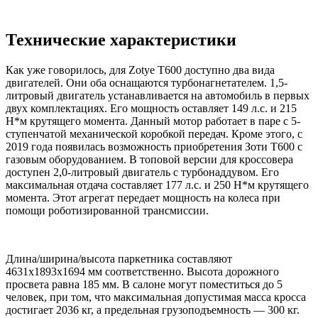
Технические характеристики
Как уже говорилось, для Zotye T600 доступно два вида
двигателей. Они оба оснащаются турбонагнетателем. 1,5-
литровый двигатель устанавливается на автомобиль в первых
двух комплектациях. Его мощность оставляет 149 л.с. и 215
Н*м крутящего момента. Данный мотор работает в паре с 5-
ступенчатой механической коробкой передач. Кроме этого, с
2019 года появилась возможность приобретения Зоти Т600 с
газовым оборудованием. В топовой версии для кроссовера
доступен 2,0-литровый двигатель с турбонаддувом. Его
максимальная отдача составляет 177 л.с. и 250 Н*м крутящего
момента. Этот агрегат передает мощность на колеса при
помощи роботизированной трансмиссии.
Длина/ширина/высота паркетника составляют
4631х1893х1694 мм соответственно. Высота дорожного
просвета равна 185 мм. В салоне могут поместиться до 5
человек, при том, что максимальная допустимая масса кросса
достигает 2036 кг, а предельная грузоподъемность — 300 кг.