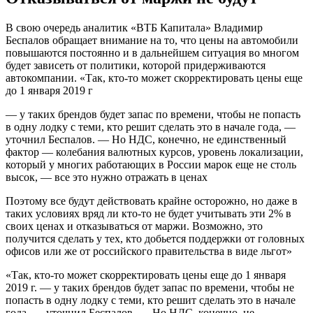
В свою очередь аналитик «ВТБ Капитала» Владимир
Беспалов обращает внимание на то, что цены на автомобили
повышаются постоянно и в дальнейшем ситуация во многом
будет зависеть от политики, которой придерживаются
автокомпании. «Так, кто-то может скорректировать цены еще
до 1 января 2019 г
— у таких брендов будет запас по времени, чтобы не попасть
в одну лодку с теми, кто решит сделать это в начале года, —
уточнил Беспалов. — Но НДС, конечно, не единственный
фактор — колебания валютных курсов, уровень локализации,
который у многих работающих в России марок еще не столь
высок, — все это нужно отражать в ценах
Поэтому все будут действовать крайне осторожно, но даже в
таких условиях вряд ли кто-то не будет учитывать эти 2% в
своих ценах и отказываться от маржи. Возможно, это
получится сделать у тех, кто добьется поддержки от головных
офисов или же от российского правительства в виде льгот»
«Так, кто-то может скорректировать цены еще до 1 января
2019 г. — у таких брендов будет запас по времени, чтобы не
попасть в одну лодку с теми, кто решит сделать это в начале
года, — уточнил Беспалов. — Но НДС, конечно, не