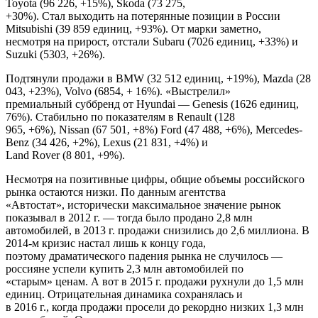
Toyota (96 226, +15%), Skoda (73 275,
+30%). Стал выходить на потерянные позиции в России
Mitsubishi (39 859 единиц, +93%). От марки заметно,
несмотря на прирост, отстали Subaru (7026 единиц, +33%) и
Suzuki (5303, +26%).
Подтянули продажи в BMW (32 512 единиц, +19%), Mazda (28
043, +23%), Volvo (6854, + 16%). «Выстрелил»
премиальный суббренд от Hyundai — Genesis (1626 единиц,
76%). Стабильно по показателям в Renault (128
965, +6%), Nissan (67 501, +8%) Ford (47 488, +6%), Mercedes-
Benz (34 426, +2%), Lexus (21 831, +4%) и
Land Rover (8 801, +9%).
Несмотря на позитивные цифры, общие объемы российского
рынка остаются низки. По данным агентства
«Автостат», исторически максимальное значение рынок
показывал в 2012 г. — тогда было продано 2,8 млн
автомобилей, в 2013 г. продажи снизились до 2,6 миллиона. В
2014-м кризис настал лишь к концу года,
поэтому драматического падения рынка не случилось —
россияне успели купить 2,3 млн автомобилей по
«старым» ценам. А вот в 2015 г. продажи рухнули до 1,5 млн
единиц. Отрицательная динамика сохранялась и
в 2016 г., когда продажи просели до рекордно низких 1,3 млн