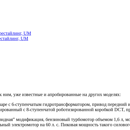
 рестайлинг, UM
рестайлинг, UM
 к ним, уже известные и апробированные на других моделях:
паре с 6-ступенчатым гидротрансформатором, привод передний 
ированный с 8-ступенчатой роботизированной коробкой DCT, п
ридная” модификация, бензиновый турбомотор объемом 1,6 л, мо
ый электромотор на 60 л. с. Пиковая мощность такого силового а