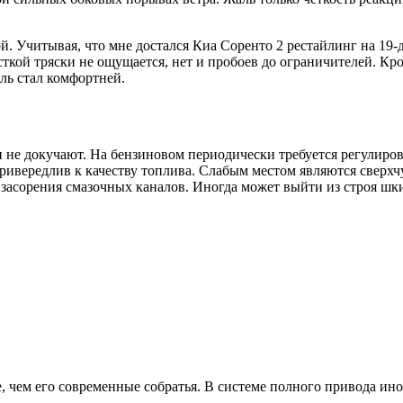
. Учитывая, что мне достался Киа Соренто 2 рестайлинг на 19-
сткой тряски не ощущается, нет и пробоев до ограничителей. К
ль стал комфортней.
ни не докучают. На бензиновом периодически требуется регулиро
 привередлив к качеству топлива. Слабым местом являются свер
а засорения смазочных каналов. Иногда может выйти из строя ш
, чем его современные собратья. В системе полного привода ин