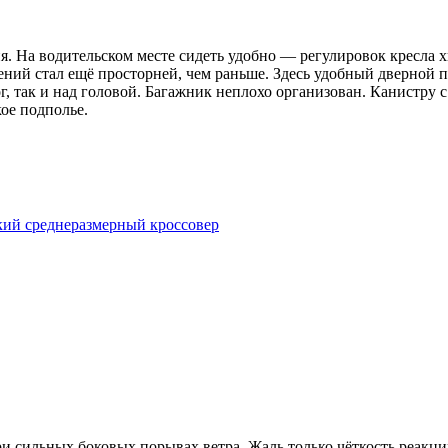
я. На водительском месте сидеть удобно — регулировок кресла 
дений стал ещё просторней, чем раньше. Здесь удобный дверной
ог, так и над головой. Багажник неплохо организован. Канистру 
кое подполье.
йский среднеразмерный кроссовер
и сильных боковых порывах ветра. Жаль только чёткость реакций