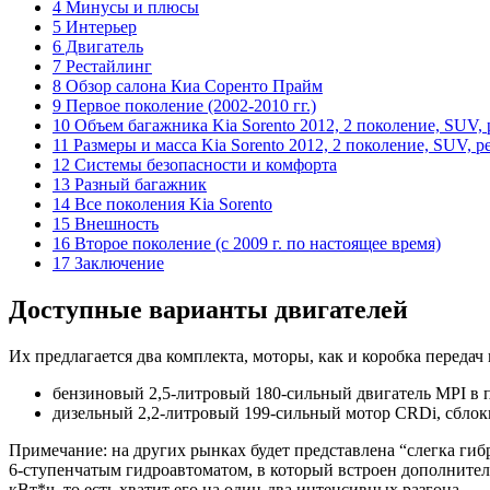
4 Минусы и плюсы
5 Интерьер
6 Двигатель
7 Рестайлинг
8 Обзор салона Киа Соренто Прайм
9 Первое поколение (2002-2010 гг.)
10 Объем багажника Kia Sorento 2012, 2 поколение, SUV,
11 Размеры и масса Kia Sorento 2012, 2 поколение, SUV, 
12 Системы безопасности и комфорта
13 Разный багажник
14 Все поколения Kia Sorento
15 Внешность
16 Второе поколение (c 2009 г. по настоящее время)
17 Заключение
Доступные варианты двигателей
Их предлагается два комплекта, моторы, как и коробка передач
бензиновый 2,5-литровый 180-сильный двигатель MPI в 
дизельный 2,2-литровый 199-сильный мотор CRDi, сблок
Примечание: на других рынках будет представлена “слегка гиб
6-ступенчатым гидроавтоматом, в который встроен дополнительн
кВт*ч, то есть хватит его на один-два интенсивных разгона.