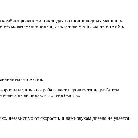
км в комбинированном цикле для полноприводных машин, у
ен несколько уклончивый, с октановым числом не ниже 95.
менением от сжатия.
корости и упруго отрабатывает неровности на разбитом
ти колеса вывешиваются очень быстро.
о, независимо от скорости, и даже звукам дизеля не удается