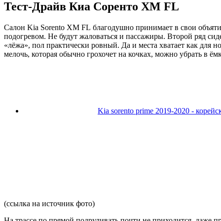
Тест-Драйв Киа Соренто ХМ FL
Салон Kia Sorento XM FL благодушно принимает в свои объяти
подогревом. Не будут жаловаться и пассажиры. Второй ряд си
«лёжа», пол практически ровный. Да и места хватает как для н
мелочь, которая обычно грохочет на кочках, можно убрать в ём
Kia sorento prime 2019-2020 - коре
(ссылка на источник фото)
На трассе по прямой подруливать почти не приходится, даже пр