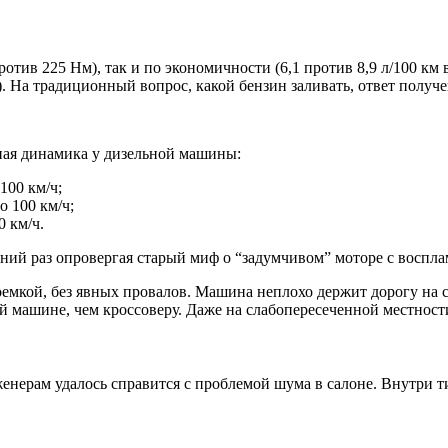
ротив 225 Нм), так и по экономичности (6,1 против 8,9 л/100 
). На традиционный вопрос, какой бензин заливать, ответ получ
ная динамика у дизельной машины:
100 км/ч;
о 100 км/ч;
0 км/ч.
шний раз опровергая старый миф о “задумчивом” моторе с воспла
емкой, без явных провалов. Машина неплохо держит дорогу на с
вой машине, чем кроссоверу. Даже на слабопересеченной местнос
нерам удалось справится с проблемой шума в салоне. Внутри тих