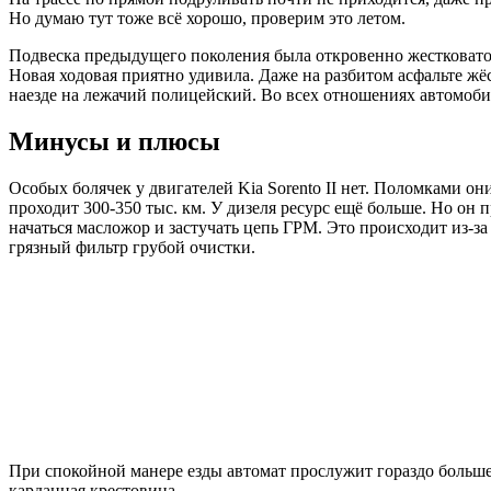
Но думаю тут тоже всё хорошо, проверим это летом.
Подвеска предыдущего поколения была откровенно жестковатой
Новая ходовая приятно удивила. Даже на разбитом асфальте жё
наезде на лежачий полицейский. Во всех отношениях автомоби
Минусы и плюсы
Особых болячек у двигателей Kia Sorento II нет. Поломками о
проходит 300-350 тыс. км. У дизеля ресурс ещё больше. Но он
начаться масложор и застучать цепь ГРМ. Это происходит из-з
грязный фильтр грубой очистки.
При спокойной манере езды автомат прослужит гораздо больше
карданная крестовина.