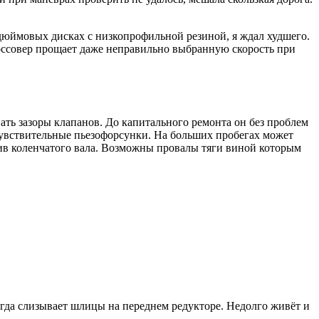
дюймовых дисках с низкопрофильной резиной, я ждал худшего.
россовер прощает даже неправильно выбранную скорость при
вать зазоры клапанов. До капитального ремонта он без проблем
хчувствительные пьезофорсунки. На больших пробегах может
кив коленчатого вала. Возможны провалы тяги виной которым
огда слизывает шлицы на переднем редукторе. Недолго живёт и