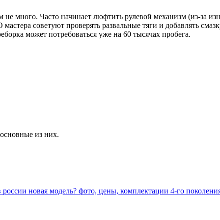
е много. Часто начинает люфтить рулевой механизм (из-за изн
астера советуют проверять развальные тяги и добавлять смазку 
еборка может потребоваться уже на 60 тысячах пробега.
 основные из них.
 в россии новая модель? фото, цены, комплектации 4-го поколени