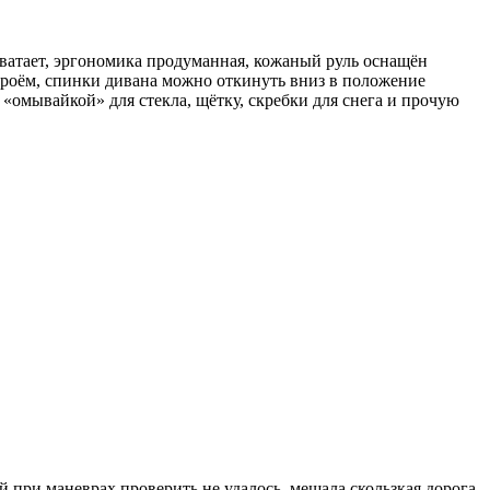
хватает, эргономика продуманная, кожаный руль оснащён
 проём, спинки дивана можно откинуть вниз в положение
с «омывайкой» для стекла, щётку, скребки для снега и прочую
 при маневрах проверить не удалось, мешала скользкая дорога.