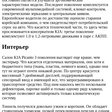
постоянно пытается улучшить эргономические
характеристики модели. Последнее поколение комплектуется
современной мультимедийной системой, климат-контролем,
электрическими зеркалами и центральным замком.
Европейские водители по достоинству оценили старания
корейской компании, о чем свидетельствует потребительский
спрос на авто. Что касается технической части, то здесь четко
прослеживается консерватизм KIA: третье поколение
комплектуют 1.0 и 1.2-литровыми движками в паре с АКПП.
Интерьер
Салон KIA Picanto 3 поколения выглядит еще краше, чем
экстерьер. Что касается отделочных материалов, они хотя и
бюджетного типа (ткань, пластик, немного кожи), однако они
тут не играют почти никакой роли. По центру красуется
массивный 7-дюймовый дисплей, поддерживающий
сенсорный ввод и имеющий все, что запрограммировано в
транспортное средство. Под ним нашлось место нескольким
дефлекторам, парочке шайб и только одному ряду клавиш,
которые позволяют активировать только климатическую
систему.
Тоннель получился довольно узким и коротким. Он обладает
стояночным тормозом, ручкой переключения передач и одним