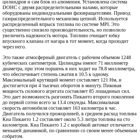
цилиндров и сам блок из алюминия. Установлена система
DOHC с двумя распределительными валами, которые
оборудованы индивидуальными фазовращателями. Привод
газораспределительного механизма цепной. Используется
распределенный впрыск топлива по системе MPI. Это
существенно снизило производительность, но позволило
увеличить надежность мотора. Топливо очищает юбку
впускного клапана от нагара в тот момент, когда проходит
через него.
Это также атмосферный двигатель с рабочим объемом 1248
кубических сантиметров. Цилиндры имеют 71 миллиметр
диаметра, при этом поршень в них ходит на 78.8 миллиметра,
что обеспечивает степень сжатия в 10.5 к одному.
Максимальный крутящий момент составляет 121 Нм, и
достигается при 4 тысячах оборотов в минуту. Пиковая
мощность силового агрегата составляет 85 лошадиных сил.
Это дает возможность разгонять Пиканто второго поколения
до первой сотни всего за 13.4 секунды. Максимальная
скорость автомобиля составляет 163 километра в час.
Двигатель получился прожорливей, в среднем расход топлива
Киа Пиканто 1.2 составляет около 5.3 литра топлива на сто
километров. Киа Пиканто 1.2 с коробкой автомат отличается
меньшей динамикой, по сравнению со своим менее объемным
собратом.