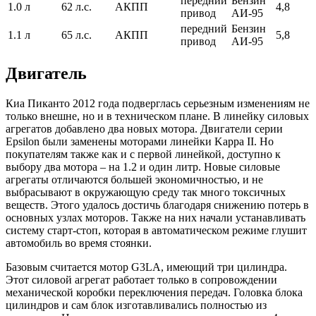
передний
Бензин
1.0 л
62 л.с.
АКПП
4,8
привод
АИ-95
передний
Бензин
1.1 л
65 л.с.
АКПП
5,8
привод
АИ-95
Двигатель
Киа Пиканто 2012 года подверглась серьезным изменениям не
только внешне, но и в техническом плане. В линейку силовых
агрегатов добавлено два новых мотора. Двигатели серии
Epsilon были заменены моторами линейки Kappa II. Но
покупателям также как и с первой линейкой, доступно к
выбору два мотора – на 1.2 и один литр. Новые силовые
агрегаты отличаются большей экономичностью, и не
выбрасывают в окружающую среду так много токсичных
веществ. Этого удалось достичь благодаря снижению потерь в
основных узлах моторов. Также на них начали устанавливать
систему старт-стоп, которая в автоматическом режиме глушит
автомобиль во время стоянки.
Базовым считается мотор G3LA, имеющий три цилиндра.
Этот силовой агрегат работает только в сопровождении
механической коробки переключения передач. Головка блока
цилиндров и сам блок изготавливались полностью из