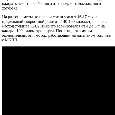
ожидать чего-то особенного от городского компактного
хэтчбека.
На разгон с места до первой сотни уходит 16-17 сек, а
предельный скоростной режим – 140-160 километров в час.
Расход топлива КИА Пиканто варьировался от 4 до 6 л на
каждые 100 километров пути. Понятно, что самым
экономичным был мотор, работающий на дизельном топливе
с МКПП.