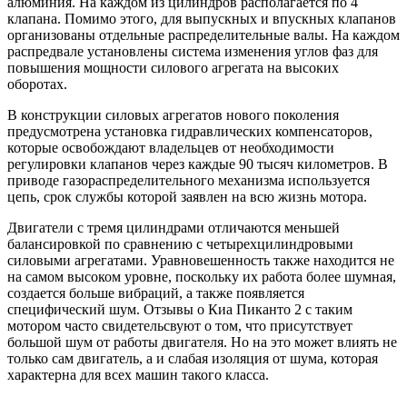
алюминия. На каждом из цилиндров располагается по 4
клапана. Помимо этого, для выпускных и впускных клапанов
организованы отдельные распределительные валы. На каждом
распредвале установлены система изменения углов фаз для
повышения мощности силового агрегата на высоких
оборотах.
В конструкции силовых агрегатов нового поколения
предусмотрена установка гидравлических компенсаторов,
которые освобождают владельцев от необходимости
регулировки клапанов через каждые 90 тысяч километров. В
приводе газораспределительного механизма используется
цепь, срок службы которой заявлен на всю жизнь мотора.
Двигатели с тремя цилиндрами отличаются меньшей
балансировкой по сравнению с четырехцилиндровыми
силовыми агрегатами. Уравновешенность также находится не
на самом высоком уровне, поскольку их работа более шумная,
создается больше вибраций, а также появляется
специфический шум. Отзывы о Киа Пиканто 2 с таким
мотором часто свидетельсвуют о том, что присутствует
большой шум от работы двигателя. Но на это может влиять не
только сам двигатель, а и слабая изоляция от шума, которая
характерна для всех машин такого класса.