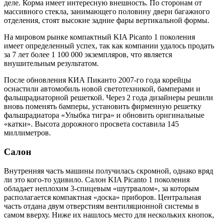
деле. Корма имеет интересную внешность. По сторонам от
массивного стекла, занимающего половину двери багажного
отделения, стоят высокие задние фары вертикальной формы.
На мировом рынке компактный KIA Picanto 1 поколения
имеет определенный успех, так как компании удалось продать
за 7 лет более 1 100 000 экземпляров, что является
внушительным результатом.
После обновления КИА Пиканто 2007-го года корейцы
оснастили автомобиль новой светотехникой, бамперами и
фальшрадиаторной решеткой. Через 2 года дизайнеры решили
вновь поменять бамперы, установить фирменную решетку
фальшрадиатора «Улыбка тигра» и обновить оригинальные
«катки». Высота дорожного просвета составила 145
миллиметров.
Салон
Внутренняя часть машины получилась скромной, однако вряд
ли это кого-то удивило. Салон KIA Picanto 1 поколения
обладает неплохим 3-спицевым «шутрвалом», за которым
располагается компактная «доска» приборов. Центральная
часть отдана двум отверстиям вентиляционной системы в
самом вверху. Ниже их нашлось место для нескольких кнопок,