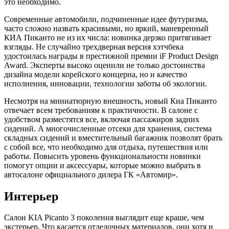
это необходимо.
Современные автомобили, подчиненные идее футуризма,
часто сложно назвать красивыми, но яркий, маневренный
КИА Пиканто не из их числа: новинка дерзко притягивает
взгляды. Не случайно трехдверная версия хэтчбека
удостоилась награды в престижной премии iF Product Design
Award. Эксперты высоко оценили не только достоинства
дизайна модели корейского концерна, но и качество
исполнения, инновации, технологии заботы об экологии.
Несмотря на миниатюрную внешность, новый Киа Пиканто
отвечает всем требованиям к практичности. В салоне с
удобством разместятся все, включая пассажиров задних
сидений. А многочисленные отсеки для хранения, система
складных сидений и вместительный багажник позволят брать
с собой все, что необходимо для отдыха, путешествия или
работы. Повысить уровень функциональности новинки
помогут опции и аксессуары, которые можно выбрать в
автосалоне официального дилера ГК «Автомир».
Интерьер
Салон KIA Picanto 3 поколения выглядит еще краше, чем
экстерьер. Что касается отделочных материалов, они хотя и