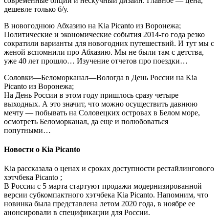
современные опции и нескучный дизайн. Главное — цена,
дешевле только б/у.
В новогоднюю Абхазию на Kia Picanto из Воронежа;
Политические и экономические события 2014-го года резко
сократили варианты для новогодних путешествий. И тут мы с
женой вспомнили про Абхазию. Мы не были там с детства,
уже 40 лет прошло… Изучение отчетов про поездки…
Соловки—Беломорканал—Вологда в День России на Kia
Picanto из Воронежа;
На День России в этом году пришлось сразу четыре
выходных. А это значит, что можно осуществить давнюю
мечту — побывать на Соловецких островах в Белом море,
осмотреть Беломорканал, да еще и полюбоваться
попутными…
Новости о Kia Picanto
Kia рассказала о ценах и сроках доступности рестайлингового
хэтчбека Picanto ;
В России с 5 марта стартуют продажи модернизированной
версии субкомпактного хэтчбека Kia Picanto. Напомним, что
новинка была представлена летом 2020 года, в ноябре ее
анонсировали в спецификации для России.