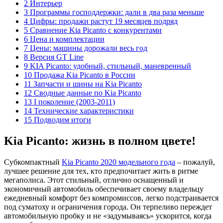
2 Интерьер
3 Программы господдержки: дали в два раза меньше
4 Цифры: продажи растут 19 месяцев подряд
5 Сравнение Kia Picanto с конкурентами
6 Цена и комплектации
7 Цены: машины дорожали весь год
8 Версия GT Line
9 KIA Picanto: удобный, стильный, маневренный
10 Продажа Kia Picanto в России
11 Запчасти и шины на Kia Picanto
12 Сводные данные по Kia Picanto
13 I поколение (2003-2011)
14 Технические характеристики
15 Подводим итоги
Kia Picanto: жизнь в полном цвете!
Субкомпактный
Kia Picanto 2020 модельного года
– пожалуй,
лучшее решение для тех, кто предпочитает жить в ритме
мегаполиса. Этот стильный, отлично оснащенный и
экономичный автомобиль обеспечивает своему владельцу
ежедневный комфорт без компромиссов, легко подстраивается
под суматоху и ограничения города. Он терпеливо переждет
автомобильную пробку и не «задумываясь» ускорится, когда