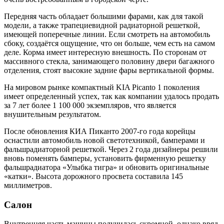
Передняя часть обладает большими фарами, как для такой
модели, а также трапециевидной радиаторной решеткой,
имеющей поперечные линии. Если смотреть на автомобиль
сбоку, создаётся ощущение, что он больше, чем есть на самом
деле. Корма имеет интересную внешность. По сторонам от
массивного стекла, занимающего половину двери багажного
отделения, стоят высокие задние фары вертикальной формы.
На мировом рынке компактный KIA Picanto 1 поколения
имеет определенный успех, так как компании удалось продать
за 7 лет более 1 100 000 экземпляров, что является
внушительным результатом.
После обновления КИА Пиканто 2007-го года корейцы
оснастили автомобиль новой светотехникой, бамперами и
фальшрадиаторной решеткой. Через 2 года дизайнеры решили
вновь поменять бамперы, установить фирменную решетку
фальшрадиатора «Улыбка тигра» и обновить оригинальные
«катки». Высота дорожного просвета составила 145
миллиметров.
Салон
Внутренняя часть машины получилась скромной, однако вряд