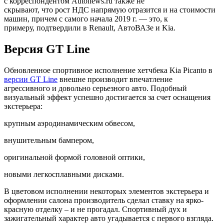
с корреспондентом Autonews.ru также не
скрывают, что рост НДС напрямую отразится и на стоимости
машин, причем с самого начала 2019 г. — это, к
примеру, подтвердили в Renault, АвтоВАЗе и Kia.
Версия GT Line
Обновленное спортивное исполнение хетчбека Kia Picanto в
версии GT Line
внешне производит впечатление
агрессивного и довольно серьезного авто. Подобный
визуальный эффект успешно достигается за счет оснащения
экстерьера:
крупным аэродинамическим обвесом,
внушительным бампером,
оригинальной формой головной оптики,
новыми легкосплавными дисками.
В цветовом исполнении некоторых элементов экстерьера и
оформлении салона производитель сделал ставку на ярко-
красную отделку – и не прогадал. Спортивный дух и
зажигательный характер авто угадывается с первого взгляда.