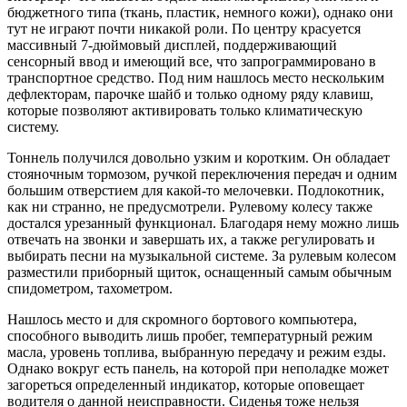
бюджетного типа (ткань, пластик, немного кожи), однако они
тут не играют почти никакой роли. По центру красуется
массивный 7-дюймовый дисплей, поддерживающий
сенсорный ввод и имеющий все, что запрограммировано в
транспортное средство. Под ним нашлось место нескольким
дефлекторам, парочке шайб и только одному ряду клавиш,
которые позволяют активировать только климатическую
систему.
Тоннель получился довольно узким и коротким. Он обладает
стояночным тормозом, ручкой переключения передач и одним
большим отверстием для какой-то мелочевки. Подлокотник,
как ни странно, не предусмотрели. Рулевому колесу также
достался урезанный функционал. Благодаря нему можно лишь
отвечать на звонки и завершать их, а также регулировать и
выбирать песни на музыкальной системе. За рулевым колесом
разместили приборный щиток, оснащенный самым обычным
спидометром, тахометром.
Нашлось место и для скромного бортового компьютера,
способного выводить лишь пробег, температурный режим
масла, уровень топлива, выбранную передачу и режим езды.
Однако вокруг есть панель, на которой при неполадке может
загореться определенный индикатор, которые оповещает
водителя о данной неисправности. Сиденья тоже нельзя