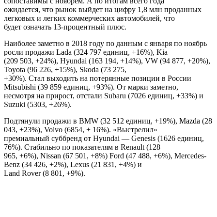
сопоставимы с ноябрем. А по итогам всего года
ожидается, что рынок выйдет на цифру 1,8 млн проданных
легковых и легких коммерческих автомобилей, что
будет означать 13-процентный плюс.
Наиболее заметно в 2018 году по данным с января по ноябрь
росли продажи Lada (324 797 единиц, +16%), Kia
(209 503, +24%), Hyundai (163 194, +14%), VW (94 877, +20%),
Toyota (96 226, +15%), Skoda (73 275,
+30%). Стал выходить на потерянные позиции в России
Mitsubishi (39 859 единиц, +93%). От марки заметно,
несмотря на прирост, отстали Subaru (7026 единиц, +33%) и
Suzuki (5303, +26%).
Подтянули продажи в BMW (32 512 единиц, +19%), Mazda (28
043, +23%), Volvo (6854, + 16%). «Выстрелил»
премиальный суббренд от Hyundai — Genesis (1626 единиц,
76%). Стабильно по показателям в Renault (128
965, +6%), Nissan (67 501, +8%) Ford (47 488, +6%), Mercedes-
Benz (34 426, +2%), Lexus (21 831, +4%) и
Land Rover (8 801, +9%).