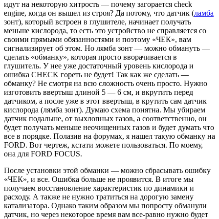
идут на некоторую хитрость — почему загорается check
engine, когда он вышел из строя? Да потому, что датчик (
ламба
зонт), который встроен в глушителе, начинает получать
меньше кислорода, то есть это устройство не справляется со
своими прямыми обязанностями и поэтому «ЧЕК», вам
сигнализирует об этом. Но лямба зонт — можно обмануть —
сделать «обманку», которая просто вворачивается в
глушитель. У нее уже достаточный уровень кислорода и
ошибка CHECK гореть не будет! Так как же сделать —
обманку? Не смотря на всю сложность очень просто. Нужно
изготовить ввертыш длиной 5 — 6 см, и вкрутить перед
датчиком, а после уже в этот ввертыш, в крутить сам датчик
кислорода (лямба зонт). Думаю схема понятна. Мы убираем
датчик подальше, от выхлопных газов, а соответственно, он
будет получать меньше неочищенных газов и будет думать что
все в порядке. Полазив на форумах, я нашел такую обманку на
FORD. Вот чертеж, кстати можете пользоваться. По моему,
она для FORD FOCUS.
После установки этой обманки — можно сбрасывать ошибку
«ЧЕК», и все. Ошибка больше не проявится. В итоге мы
получаем восстановление характеристик по динамики и
расходу. А также не нужно тратиться на дорогую замену
катализатора. Однако таким образом мы попросту обманули
датчик, но через некоторое время вам все-равно нужно будет