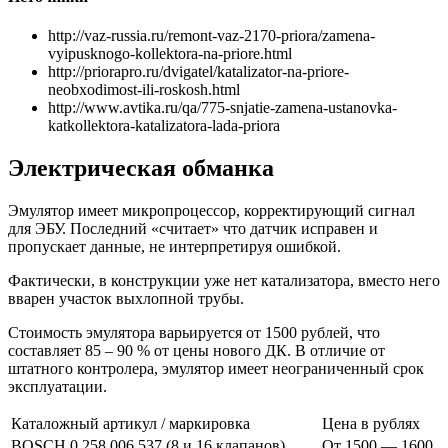
http://vaz-russia.ru/remont-vaz-2170-priora/zamena-
vyipusknogo-kollektora-na-priore.html
http://priorapro.ru/dvigatel/katalizator-na-priore-
neobxodimost-ili-roskosh.html
http://www.avtika.ru/qa/775-snjatie-zamena-ustanovka-
katkollektora-katalizatora-lada-priora
Электрическая обманка
Эмулятор имеет микропроцессор, корректирующий сигнал
для ЭБУ. Последний «считает» что датчик исправен и
пропускает данные, не интерпретируя ошибкой.
Фактически, в конструкции уже нет катализатора, вместо него
вварен участок выхлопной трубы.
Стоимость эмулятора варьируется от 1500 рублей, что
составляет 85 – 90 % от цены нового ДК. В отличие от
штатного контролера, эмулятор имеет неограниченный срок
эксплуатации.
Каталожный артикул / маркировка
Цена в рублях
BOSCH 0 258 006 537 (8 и 16 клапанов)
От 1500 — 1600