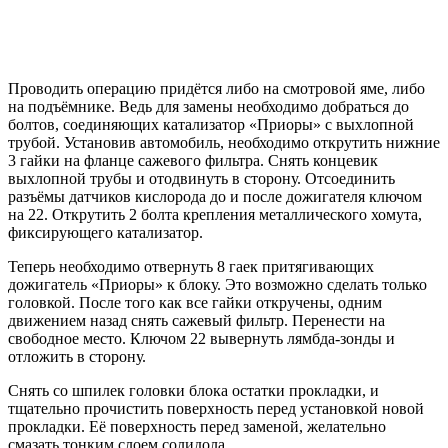
Проводить операцию придётся либо на смотровой яме, либо
на подъёмнике. Ведь для замены необходимо добраться до
болтов, соединяющих катализатор «Приоры» с выхлопной
трубой. Установив автомобиль, необходимо открутить нижние
3 гайки на фланце сажевого фильтра. Снять концевик
выхлопной трубы и отодвинуть в сторону. Отсоединить
разъёмы датчиков кислорода до и после дожигателя ключом
на 22. Открутить 2 болта крепления металлического хомута,
фиксирующего катализатор.
Теперь необходимо отвернуть 8 гаек притягивающих
дожигатель «Приоры» к блоку. Это возможно сделать только
головкой. После того как все гайки откручены, одним
движением назад снять сажевый фильтр. Перенести на
свободное место. Ключом 22 вывернуть лямбда-зонды и
отложить в сторону.
Снять со шпилек головки блока остатки прокладки, и
тщательно прочистить поверхность перед установкой новой
прокладки. Её поверхность перед заменой, желательно
смазать тонким слоем солидола.