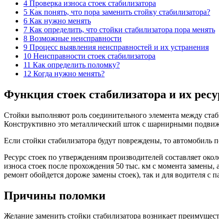
4 Проверка износа стоек стабилизатора
5 Как понять, что пора заменить стойку стабилизатора?
6 Как нужно менять
7 Как определить, что стойки стабилизатора пора менять
8 Возможные неисправности
9 Процесс выявления неисправностей и их устранения
10 Неисправности стоек стабилизатора
11 Как определить поломку?
12 Когда нужно менять?
Функция стоек стабилизатора и их ресу
Стойки выполняют роль соединительного элемента между стаб
Конструктивно это металлический шток с шарнирными подви
Если стойки стабилизатора будут повреждены, то автомобиль п
Ресурс стоек по утверждениям производителей составляет око
износа стоек после прохождения 50 тыс. км с момента замены, 
ремонт обойдется дороже замены стоек), так и для водителя с 
Причины поломки
Желание заменить стойки стабилизатора возникает преимущест