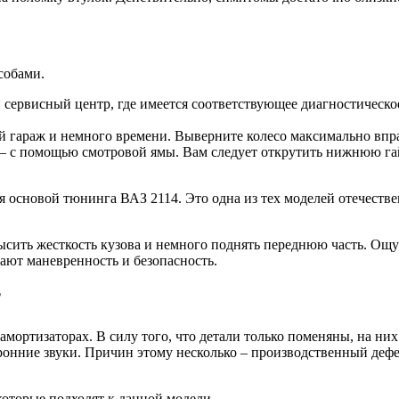
собами.
сервисный центр, где имеется соответствующее диагностическо
й гараж и немного времени. Выверните колесо максимально впра
 — с помощью смотровой ямы. Вам следует открутить нижнюю га
я основой тюнинга ВАЗ 2114. Это одна из тех моделей отечеств
ысить жесткость кузова и немного поднять переднюю часть. Ощу
ают маневренность и безопасность.
?
 амортизаторах. В силу того, что детали только поменяны, на н
ронние звуки. Причин этому несколько – производственный дефе
которые подходят к данной модели