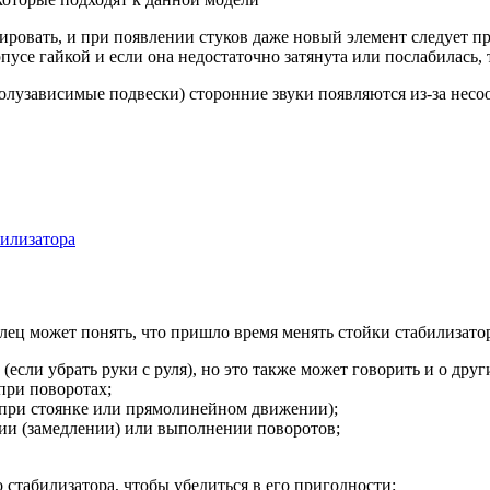
рировать, и при появлении стуков даже новый элемент следует п
пусе гайкой и если она недостаточно затянута или послабилась, 
олузависимые подвески) сторонние звуки появляются из-за нес
билизатора
ц может понять, что пришло время менять стойки стабилизатор
если убрать руки с руля), но это также может говорить и о дру
при поворотах;
 при стоянке или прямолинейном движении);
нии (замедлении) или выполнении поворотов;
 стабилизатора, чтобы убедиться в его пригодности: