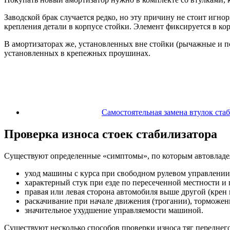
Заводской брак случается редко, но эту причину не стоит игно
крепления детали в корпусе стойки. Элемент фиксируется в кор
В амортизаторах же, установленных вне стойки (рычажные и п
установленных в крепежных проушинах.
Самостоятельная замена втулок ста
Проверка износа стоек стабилизатора
Существуют определенные «симптомы», по которым автовладеле
уход машины с курса при свободном рулевом управлении (
характерный стук при езде по пересеченной местности и 
правая или левая сторона автомобиля выше другой (крен
раскачивание при начале движения (трогании), торможе
значительное ухудшение управляемости машиной.
Существуют несколько способов проверки износа тяг переднего