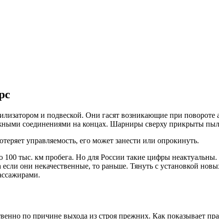
рс
илизатором и подвеской. Они гасят возникающие при повороте 
жными соединениями на концах. Шарниры сверху прикрыты пы
отеряет управляемость, его может занести или опрокинуть.
ло 100 тыс. км пробега. Но для России такие цифры неактуальн
а если они некачественные, то раньше. Тянуть с установкой новы
пассажирами.
венно по причине выхода из строя прежних. Как показывает пр