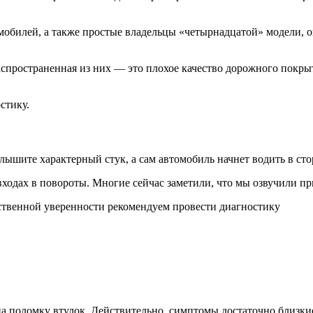
обилей, а также простые владельцы «четырнадцатой» модели, о
аспространенная из них — это плохое качество дорожного покры
стику.
услышите характерный стук, а сам автомобиль начнет водить в 
входах в повороты. Многие сейчас заметили, что мы озвучили пр
ственной уверенности рекомендуем провести диагностику
на поломку втулок. Действительно, симптомы достаточно близки