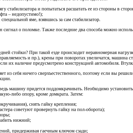
тягу стабилизатора и попытаться расшатать ее из стороны в сторо
фта – недопустимо!);
пециальной яме, взявшись за сам стабилизатор.
ин сигнал о поломке. Также последние два способа можно исполь
едней стойки? При такой езде происходит неравномерная нагруз
равляемость и пр.), крены при поворотах увеличатся, машина с
 если их наличие предусмотрено конструкцией автомобиля. Втулк
яет из себя ничего сверхъестественного, поэтому если вы решил
кции.
 ведь машину придется поддомкрачивать. Необходимо установить
кую-либо опору, кроме домкрата. Затем:
кручивания), снять гайку крепления;
стера советуют провернуть гайку на пол-оборота);
поры;
слабить нижний;
ений, придерживая гаечным ключом сзади;