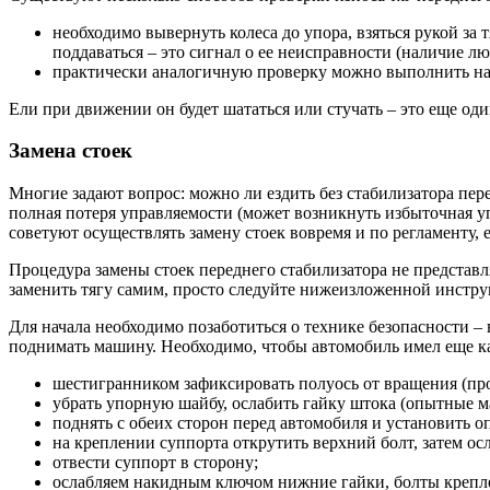
необходимо вывернуть колеса до упора, взяться рукой за 
поддаваться – это сигнал о ее неисправности (наличие лю
практически аналогичную проверку можно выполнить на с
Ели при движении он будет шататься или стучать – это еще од
Замена стоек
Многие задают вопрос: можно ли ездить без стабилизатора пер
полная потеря управляемости (может возникнуть избыточная уп
советуют осуществлять замену стоек вовремя и по регламенту,
Процедура замены стоек переднего стабилизатора не представл
заменить тягу самим, просто следуйте нижеизложенной инстру
Для начала необходимо позаботиться о технике безопасности –
поднимать машину. Необходимо, чтобы автомобиль имел еще ка
шестигранником зафиксировать полуось от вращения (про
убрать упорную шайбу, ослабить гайку штока (опытные ма
поднять с обеих сторон перед автомобиля и установить о
на креплении суппорта открутить верхний болт, затем о
отвести суппорт в сторону;
ослабляем накидным ключом нижние гайки, болты крепл