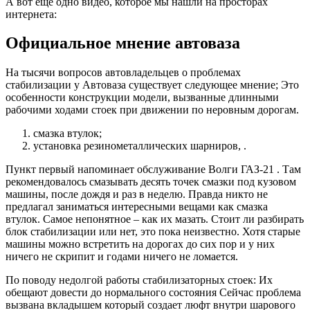
А вот еще одно видео, которое мы нашли на просторах
интернета:
Официальное мнение автоваза
На тысячи вопросов автовладельцев о проблемах
стабилизации у Автоваза существует следующее мнение; Это
особенности конструкции модели, вызванные длинными
рабочими ходами стоек при движении по неровным дорогам.
смазка втулок;
установка резинометаллических шарниров, .
Пункт первый напоминает обслуживание Волги ГАЗ-21 . Там
рекомендовалось смазывать десять точек смазки под кузовом
машины, после дождя и раз в неделю. Правда никто не
предлагал заниматься интересными вещами как смазка
втулок. Самое непонятное – как их мазать. Стоит ли разбирать
блок стабилизации или нет, это пока неизвестно. Хотя старые
машины можно встретить на дорогах до сих пор и у них
ничего не скрипит и годами ничего не ломается.
По поводу недолгой работы стабилизаторных стоек: Их
обещают довести до нормального состояния Сейчас проблема
вызвана вкладышем который создает люфт внутри шарового