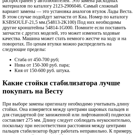
распространен у автолюбителей. Это замена расходных
материалов по каталогу 2123-2906046. Самый сложный
вариант замены — это установка аналогов втулок Лады Веста.
В этом случае подойдут запчасти от Киа. Номер по каталогу
KSBSOULF-21,5 мм.(54813-2K100) Под них необходимы
другие кронштейны 54814-1G000. Помните если поставить
запчасти с других моделей, это может изменить ходовые
качества. Машина может стать немного жестче на ходу и на
поворотах. По ценам втулки можно распределить на
следующие пределы:
Стаба от 450-700 руб;
Нива от 150-300 руб. пара;
Кия от 150-600 руб. штука.
Какие стойки стабилизатора лучше
покупать на Весту
При выборе замены оригиналу необходимо учитывать длину
стойки. Она измеряется между центрами шаровых пальцев и
для стандартной (не заниженной или лифтованной) подвески
составляет 275 мм. Длину следует соблюдать неукоснительно,
поскольку при несоответствии расстояния между центрами
пальцев стабилизатор будет работать неправильно. К примеру,