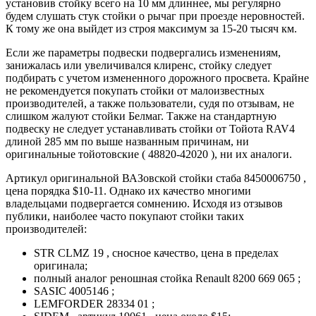
установив стойку всего на 10 мм длиннее, мы регулярно
будем слушать стук стойки о рычаг при проезде неровностей.
К тому же она выйдет из строя максимум за 15-20 тысяч км.
Если же параметры подвески подвергались изменениям,
занижалась или увеличивался клиренс, стойку следует
подбирать с учетом измененного дорожного просвета. Крайне
не рекомендуется покупать стойки от малоизвестных
производителей, а также пользователи, судя по отзывам, не
слишком жалуют стойки Белмаг. Также на стандартную
подвеску не следует устанавливать стойки от Тойота RAV4
длиной 285 мм по выше названным причинам, ни
оригинальные тойотовские ( 48820-42020 ), ни их аналоги.
Артикул оригинальной ВАЗовской стойки стаба 8450006750 ,
цена порядка $10-11. Однако их качество многими
владельцами подвергается сомнению. Исходя из отзывов
публики, наиболее часто покупают стойки таких
производителей:
STR CLMZ 19 , сносное качество, цена в пределах
оригинала;
полный аналог реношная стойка Renault 8200 669 065 ;
SASIC 4005146 ;
LEMFORDER 28334 01 ;