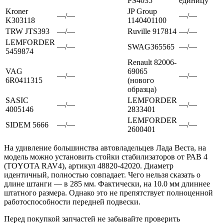
PS4035
единицу
Kroner
JP Group
—/—
—/—
K303118
1140401100
TRW JTS393
—/—
Ruville 917814
—/—
LEMFORDER
—/—
SWAG365565
—/—
5459874
Renault 82006-
VAG
69065
—/—
—/—
6R0411315
(нового
образца)
SASIC
LEMFORDER
—/—
—/—
4005146
2833401
LEMFORDER
SIDEM 5666
—/—
—/—
2600401
На удивление большинства автовладельцев Лада Веста, на
модель можно установить стойки стабилизаторов от РАВ 4
(TOYOTA RAV4), артикул 48820-42020. Диаметр
идентичный, полностью совпадает. Чего нельзя сказать о
длине штанги — в 285 мм. Фактически, на 10.0 мм длиннее
штатного размера. Однако это не препятствует полноценной
работоспособности передней подвески.
Перед покупкой запчастей не забывайте проверить