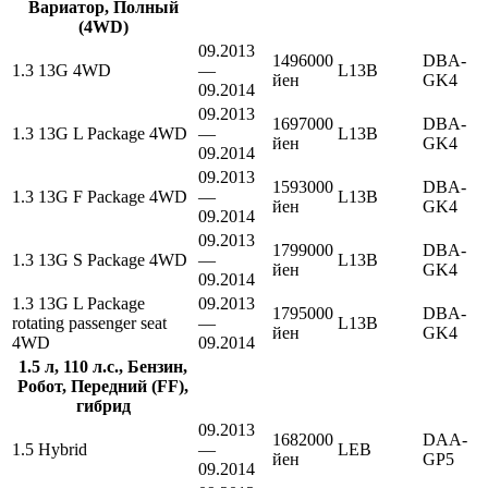
Вариатор, Полный
(4WD)
09.2013
1496000
DBA-
1.3 13G 4WD
—
L13B
йен
GK4
09.2014
09.2013
1697000
DBA-
1.3 13G L Package 4WD
—
L13B
йен
GK4
09.2014
09.2013
1593000
DBA-
1.3 13G F Package 4WD
—
L13B
йен
GK4
09.2014
09.2013
1799000
DBA-
1.3 13G S Package 4WD
—
L13B
йен
GK4
09.2014
1.3 13G L Package
09.2013
1795000
DBA-
rotating passenger seat
—
L13B
йен
GK4
4WD
09.2014
1.5 л, 110 л.с., Бензин,
Робот, Передний (FF),
гибрид
09.2013
1682000
DAA-
1.5 Hybrid
—
LEB
йен
GP5
09.2014