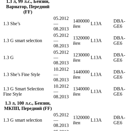
1.3 л, 99 л.с., Бензин,
Вариатор, Передний
(FF)
05.2012
1400000
DBA-
1.3 She’s
—
L13A
йен
GE6
08.2013
05.2012
1320000
DBA-
1.3 G smart selection
—
L13A
йен
GE6
08.2013
05.2012
1230000
DBA-
1.3 G
—
L13A
йен
GE6
08.2013
10.2012
1440000
DBA-
1.3 She’s Fine Style
—
L13A
йен
GE6
08.2013
10.2012
1.3 G Smart Selection
1340000
DBA-
—
L13A
Fine Style
йен
GE6
08.2013
1.3 л, 100 л.с., Бензин,
МКПП, Передний (FF)
05.2012
1320000
DBA-
1.3 G smart selection
—
L13A
йен
GE6
08.2013