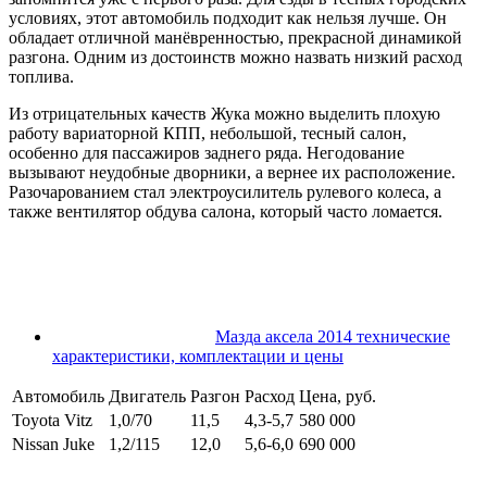
условиях, этот автомобиль подходит как нельзя лучше. Он
обладает отличной манёвренностью, прекрасной динамикой
разгона. Одним из достоинств можно назвать низкий расход
топлива.
Из отрицательных качеств Жука можно выделить плохую
работу вариаторной КПП, небольшой, тесный салон,
особенно для пассажиров заднего ряда. Негодование
вызывают неудобные дворники, а вернее их расположение.
Разочарованием стал электроусилитель рулевого колеса, а
также вентилятор обдува салона, который часто ломается.
Мазда аксела 2014 технические
характеристики, комплектации и цены
Автомобиль
Двигатель
Разгон
Расход
Цена, руб.
Toyota Vitz
1,0/70
11,5
4,3-5,7
580 000
Nissan Juke
1,2/115
12,0
5,6-6,0
690 000