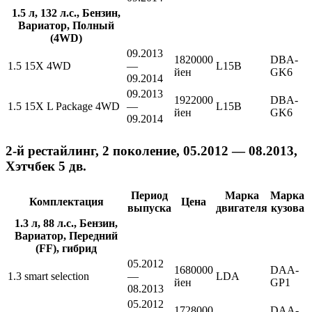
1.5 л, 132 л.с., Бензин,
Вариатор, Полный
(4WD)
09.2013
1820000
DBA-
1.5 15X 4WD
—
L15B
йен
GK6
09.2014
09.2013
1922000
DBA-
1.5 15X L Package 4WD
—
L15B
йен
GK6
09.2014
2-й рестайлинг, 2 поколение, 05.2012 — 08.2013,
Хэтчбек 5 дв.
Период
Марка
Марка
Комплектация
Цена
выпуска
двигателя
кузова
1.3 л, 88 л.с., Бензин,
Вариатор, Передний
(FF), гибрид
05.2012
1680000
DAA-
1.3 smart selection
—
LDA
йен
GP1
08.2013
05.2012
1728000
DAA-