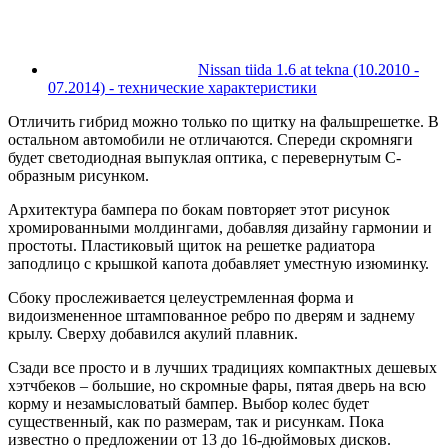
Nissan tiida 1.6 at tekna (10.2010 -
07.2014) - технические характеристики
Отличить гибрид можно только по щитку на фальшрешетке. В
остальном автомобили не отличаются. Спереди скромняги
будет светодиодная выпуклая оптика, с перевернутым С-
образным рисунком.
Архитектура бампера по бокам повторяет этот рисунок
хромированными молдингами, добавляя дизайну гармонии и
простоты. Пластиковый щиток на решетке радиатора
заподлицо с крышкой капота добавляет уместную изюминку.
Сбоку прослеживается целеустремленная форма и
видоизмененное штампованное ребро по дверям и заднему
крылу. Сверху добавился акулий плавник.
Сзади все просто и в лучших традициях компактных дешевых
хэтчбеков – большие, но скромные фары, пятая дверь на всю
корму и незамысловатый бампер. Выбор колес будет
существенный, как по размерам, так и рисункам. Пока
известно о предложении от 13 до 16-дюймовых дисков.