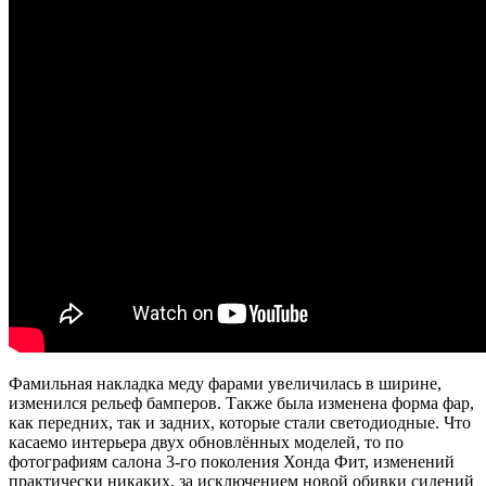
Фамильная накладка меду фарами увеличилась в ширине,
изменился рельеф бамперов. Также была изменена форма фар,
как передних, так и задних, которые стали светодиодные. Что
касаемо интерьера двух обновлённых моделей, то по
фотографиям салона 3-го поколения Хонда Фит, изменений
практически никаких, за исключением новой обивки сидений