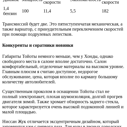
скорости
скорости
1,4
100
11,4
5,5
182
бензин
Трансмиссий будет две. Это пятиступенчатая механическая, а
также вариатор, с принудительным переключением скоростей
при помощи подрулевых лепестков.
Конкуренты и соратники новинки
Габариты Тойоты немного меньше, чем у Хонды, однако
свободного места в салоне вполне достаточно. Салон
комфортабельный, отделочные материалы на высоком уровне.
Главным плюсом я считаю доступное, недорогое
обслуживание, цена, которая вполне по карману большому
количеству автолюбителей.
Существенным проколом в оснащении Тойоты стал не
полный электропакет, плохая шумоизоляция, долгий прогрев
двигателя зимой. Также хромает обзорность заднего стекла,
которое характеризуется очень высокой подоконной линией и
малой площадью.
Ниссан Жук отличается эксцентричным дизайном, который
запомнится уже с первого раза. Для езды в тесных городских