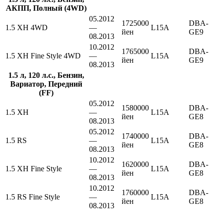
АКПП, Полный (4WD)
05.2012
1725000
DBA-
1.5 XH 4WD
—
L15A
йен
GE9
08.2013
10.2012
1765000
DBA-
1.5 XH Fine Style 4WD
—
L15A
йен
GE9
08.2013
1.5 л, 120 л.с., Бензин,
Вариатор, Передний
(FF)
05.2012
1580000
DBA-
1.5 XH
—
L15A
йен
GE8
08.2013
05.2012
1740000
DBA-
1.5 RS
—
L15A
йен
GE8
08.2013
10.2012
1620000
DBA-
1.5 XH Fine Style
—
L15A
йен
GE8
08.2013
10.2012
1760000
DBA-
1.5 RS Fine Style
—
L15A
йен
GE8
08.2013