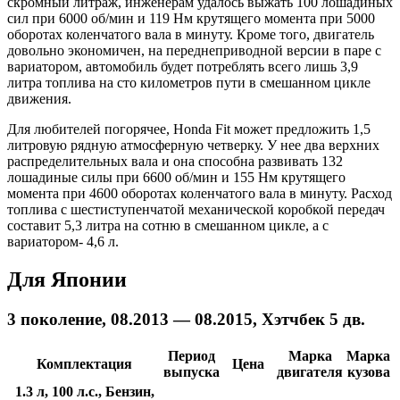
скромный литраж, инженерам удалось выжать 100 лошадиных
сил при 6000 об/мин и 119 Нм крутящего момента при 5000
оборотах коленчатого вала в минуту. Кроме того, двигатель
довольно экономичен, на переднеприводной версии в паре с
вариатором, автомобиль будет потреблять всего лишь 3,9
литра топлива на сто километров пути в смешанном цикле
движения.
Для любителей погорячее, Honda Fit может предложить 1,5
литровую рядную атмосферную четверку. У нее два верхних
распределительных вала и она способна развивать 132
лошадиные силы при 6600 об/мин и 155 Нм крутящего
момента при 4600 оборотах коленчатого вала в минуту. Расход
топлива с шестиступенчатой механической коробкой передач
составит 5,3 литра на сотню в смешанном цикле, а с
вариатором- 4,6 л.
Для Японии
3 поколение, 08.2013 — 08.2015, Хэтчбек 5 дв.
Период
Марка
Марка
Комплектация
Цена
выпуска
двигателя
кузова
1.3 л, 100 л.с., Бензин,