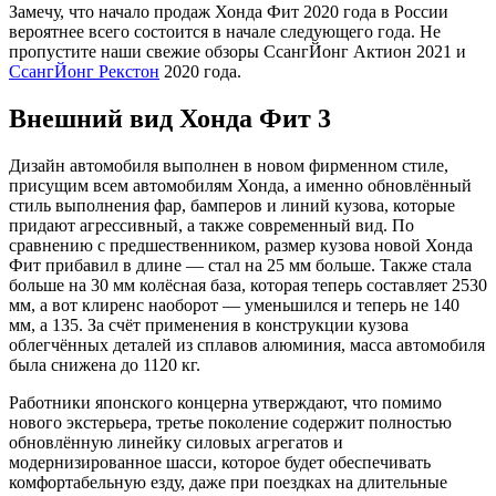
Замечу, что начало продаж Хонда Фит 2020 года в России
вероятнее всего состоится в начале следующего года. Не
пропустите наши свежие обзоры СсангЙонг Актион 2021 и
СсангЙонг Рекстон
2020 года.
Внешний вид Хонда Фит 3
Дизайн автомобиля выполнен в новом фирменном стиле,
присущим всем автомобилям Хонда, а именно обновлённый
стиль выполнения фар, бамперов и линий кузова, которые
придают агрессивный, а также современный вид. По
сравнению с предшественником, размер кузова новой Хонда
Фит прибавил в длине — стал на 25 мм больше. Также стала
больше на 30 мм колёсная база, которая теперь составляет 2530
мм, а вот клиренс наоборот — уменьшился и теперь не 140
мм, а 135. За счёт применения в конструкции кузова
облегчённых деталей из сплавов алюминия, масса автомобиля
была снижена до 1120 кг.
Работники японского концерна утверждают, что помимо
нового экстерьера, третье поколение содержит полностью
обновлённую линейку силовых агрегатов и
модернизированное шасси, которое будет обеспечивать
комфортабельную езду, даже при поездках на длительные