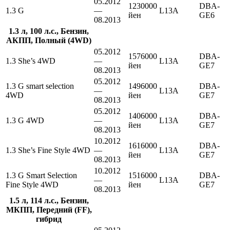
05.2012
1230000
DBA-
1.3 G
—
L13A
йен
GE6
08.2013
1.3 л, 100 л.с., Бензин,
АКПП, Полный (4WD)
05.2012
1576000
DBA-
1.3 She’s 4WD
—
L13A
йен
GE7
08.2013
05.2012
1.3 G smart selection
1496000
DBA-
—
L13A
4WD
йен
GE7
08.2013
05.2012
1406000
DBA-
1.3 G 4WD
—
L13A
йен
GE7
08.2013
10.2012
1616000
DBA-
1.3 She’s Fine Style 4WD
—
L13A
йен
GE7
08.2013
10.2012
1.3 G Smart Selection
1516000
DBA-
—
L13A
Fine Style 4WD
йен
GE7
08.2013
1.5 л, 114 л.с., Бензин,
МКПП, Передний (FF),
гибрид