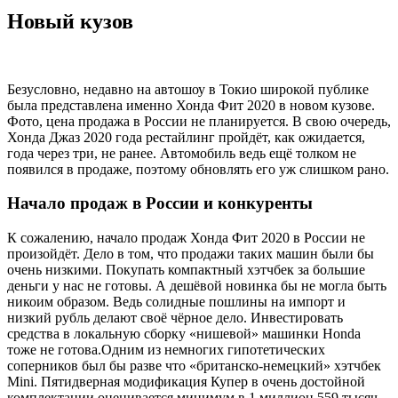
Новый кузов
Безусловно, недавно на автошоу в Токио широкой публике
была представлена именно Хонда Фит 2020 в новом кузове.
Фото, цена продажа в России не планируется. В свою очередь,
Хонда Джаз 2020 года рестайлинг пройдёт, как ожидается,
года через три, не ранее. Автомобиль ведь ещё толком не
появился в продаже, поэтому обновлять его уж слишком рано.
Начало продаж в России и конкуренты
К сожалению, начало продаж Хонда Фит 2020 в России не
произойдёт. Дело в том, что продажи таких машин были бы
очень низкими. Покупать компактный хэтчбек за большие
деньги у нас не готовы. А дешёвой новинка бы не могла быть
никоим образом. Ведь солидные пошлины на импорт и
низкий рубль делают своё чёрное дело. Инвестировать
средства в локальную сборку «нишевой» машинки Honda
тоже не готова.Одним из немногих гипотетических
соперников был бы разве что «британско-немецкий» хэтчбек
Mini. Пятидверная модификация Купер в очень достойной
комплектации оценивается минимум в 1 миллион 559 тысяч