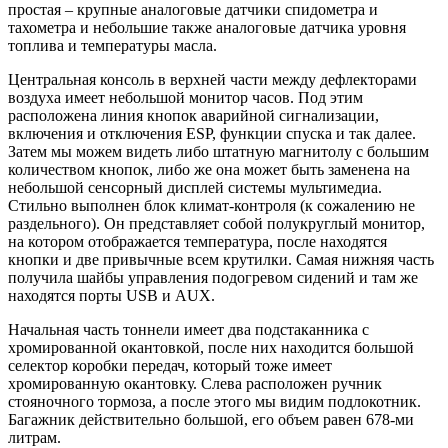
простая – крупные аналоговые датчики спидометра и
тахометра и небольшие также аналоговые датчика уровня
топлива и температуры масла.
Центральная консоль в верхней части между дефлекторами
воздуха имеет небольшой монитор часов. Под этим
расположена линия кнопок аварийной сигнализации,
включения и отключения ESP, функции спуска и так далее.
Затем мы можем видеть либо штатную магнитолу с большим
количеством кнопок, либо же она может быть заменена на
небольшой сенсорный дисплей системы мультимедиа.
Стильно выполнен блок климат-контроля (к сожалению не
раздельного). Он представляет собой полукруглый монитор,
на котором отображается температура, после находятся
кнопки и две привычные всем крутилки. Самая нижняя часть
получила шайбы управления подогревом сидений и там же
находятся порты USB и AUX.
Начальная часть тоннели имеет два подстаканника с
хромированной окантовкой, после них находится большой
селектор коробки передач, который тоже имеет
хромированную окантовку. Слева расположен ручник
стояночного тормоза, а после этого мы видим подлокотник.
Багажник действительно большой, его объем равен 678-ми
литрам.