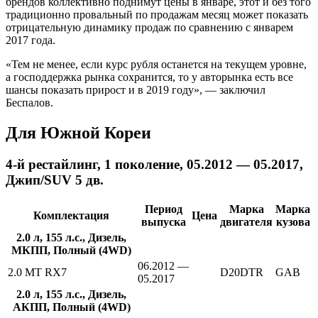
брендов коллективно поднимут цены в январе, этот и без того
традиционно провальный по продажам месяц может показать
отрицательную динамику продаж по сравнению с январем
2017 года.
«Тем не менее, если курс рубля останется на текущем уровне,
а господдержка рынка сохранится, то у авторынка есть все
шансы показать прирост и в 2019 году», — заключил
Беспалов.
Для Южной Кореи
4-й рестайлинг, 1 поколение, 05.2012 — 05.2017,
Джип/SUV 5 дв.
Период
Марка
Марка
Комплектация
Цена
выпуска
двигателя
кузова
2.0 л, 155 л.с., Дизель,
МКПП, Полный (4WD)
06.2012 —
2.0 MT RX7
D20DTR
GAB
05.2017
2.0 л, 155 л.с., Дизель,
АКПП, Полный (4WD)