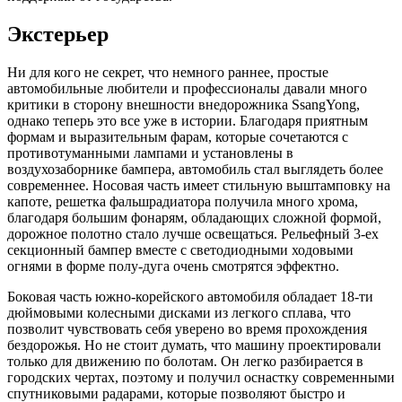
Экстерьер
Ни для кого не секрет, что немного раннее, простые
автомобильные любители и профессионалы давали много
критики в сторону внешности внедорожника SsangYong,
однако теперь это все уже в истории. Благодаря приятным
формам и выразительным фарам, которые сочетаются с
противотуманными лампами и установлены в
воздухозаборнике бампера, автомобиль стал выглядеть более
современнее. Носовая часть имеет стильную выштамповку на
капоте, решетка фальшрадиатора получила много хрома,
благодаря большим фонарям, обладающих сложной формой,
дорожное полотно стало лучше освещаться. Рельефный 3-ех
секционный бампер вместе с светодиодными ходовыми
огнями в форме полу-дуга очень смотрятся эффектно.
Боковая часть южно-корейского автомобиля обладает 18-ти
дюймовыми колесными дисками из легкого сплава, что
позволит чувствовать себя уверено во время прохождения
бездорожья. Но не стоит думать, что машину проектировали
только для движению по болотам. Он легко разбирается в
городских чертах, поэтому и получил оснастку современными
спутниковыми радарами, которые позволяют быстро и