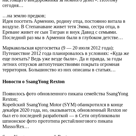
сегодня…
…на землю предков;
Идея посетить Армению, родину отца, постоянно витала в
воздухе. В Степанаване живет тетя Эмма, сестра отца, в
Ереване живет ее сын Тигран и внук Давид с семьями.
Последний раз мы в Армении были в глубоком детстве…
Маркакольская кругосветка (9 — 20 июля 2012 года);
Путешествие 2012 года планировалось в условиях: «Куда же
еще поехать? Ведь уже везде были». Да и правда, за годы
летних отпусков автопутешествиями покрыта огромная
территория. Большинство из них описаны в статьях…
Новости о SsangYong Rexton
Появилось фото обновленного пикапа семейства SsangYong
Rexton;
Корейский SsangYong Motor (SYM) обанкротился в конце
декабря 2020 года, но, оказывается, обновленный Rexton не
был его последней разработкой — в Сети опубликовали
шпионское фото прототипа рестайлингового пикапа
Musso/Rex…