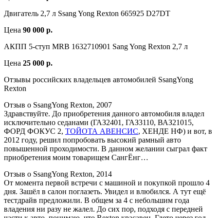
Двигатель 2,7 л Ssang Yong Rexton 665925 D27DT
Цена
90 000 р.
АКПП 5-ступ MRB 1632710901 Sang Yong Rexton 2,7 л
Цена
25 000 р.
Отзывы российских владельцев автомобилей SsangYong
Rexton
Отзыв о SsangYong Rexton, 2007
Здравствуйте. До приобретения данного автомобиля владел
исключительно седанами (ГАЗ2401, ГАЗ3110, ВАЗ21015,
ФОРД ФОКУС 2,
ТОЙОТА АВЕНСИС
, ХЕНДЕ НФ) и вот, в
2012 году, решил попробовать высокий рамный авто
повышенной проходимости. В данном желании сыграл факт
приобретения моим товарищем СангЁнг…
Отзыв о SsangYong Rexton, 2014
От момента первой встречи с машиной и покупкой прошло 4
дня. Зашёл в салон поглазеть. Увидел и влюбился. А тут ещё
тестдрайв предложили. В общем за 4 с небольшим года
владения ни разу не жалел. До сих пор, подходя с передней
части к авто, понимаю, что Rexton красавец. Гдето через год