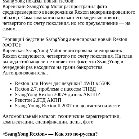
SsangYong показал новый Rexton;
Корейский SsangYong Motor распространил фото
среднеразмерного внедорожника Rexton модернизированного
образца. Сама компания называет его моделью нового,
четвертого по счету поколения, но это преувеличение — на
самом…
Терпящий бедствие SsangYong анонсировал новый Rexton
(ФОТО);
Корейская SsangYong Motor анонсировала внедорожник
Rexton следующего, четвертого по счету поколения. На план
вывода этой модели не влияет тот факт, что SsangYong в
очередной раз находится на грани банкротства.
Автопроизводитель…
Rexton или Hover для девушки? 4WD в 550К
Rexton 2,7, проблема с насосом ТНВД
SsangYong Rexton 2007+ дизель АКПП?
Рекстон 2,9ТД АКПП
Ssang Young Rexton II 2007 г.в. дергается на месте
Автомобильный каталог: технические характеристики,
комплектации, спецификации, цены, фото.
«SsangYong Rexton» — Как это по-русски?