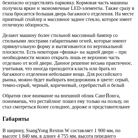
безопасно осуществлять парковку. Кормовая часть машины
получила яркие и экономичные LED-элементы. Также сразу в
глаза бросается большая дверь багажного отделения. На месте
приятный спойлер и массивное заднее стекло, которое имеет
отличную обзорность.
Делают машину более стильной массивный бампер со
стильными люстрами габаритными огней, которые имеют
прямоугольную форму и вытягиваются по вертикальной
плоскости. Есть некоторая «фишка» на задней двери – при
необходимости можно открыть лишь ее верхнюю часть
отдельно от всей двери. Данное решение весьма практичное,
учитывая, что иногда приходится класть или брать из
багажного отделения небольшие вещи. Для российского
рынка, можно будет выбирать внедорожник в цвете: серый,
темно-серый, черный, коричневый, серебристый и белый
Обратив свое внимание на внешний облик СангЙонга,
понимаешь, что рестайлинг пошел ему только на пользу, он
стал смотреться более солиднее, дороже и представительнее
Габариты
В ширину, SsangYong Rexton W составляет 1 900 мм, по
высоте 1 840 мм, в длину 4 755 мм, высота переднего