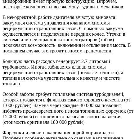
внедорожник имеет простую конструкцию. Впрочем,
некоторые компоненты все же могут удивить механиков.
В некорректной работе двигателя зачастую виновата
вакуумная система управления клапаном системы
рециркуляции отработавших газов. С помощью вакуума
осуществляется и подключение передних колес. Утечки в
системе или неисправности концентраторов (хабов)
исключают возможность включения и отключения моста. В
последнем случае это грозит износом трансмиссии.
Большую часть расходов генерирует 2,7-литровый
турбодизель. Иногда забивается клапан системы
рециркуляции отработавших газов (помогает очистка), а
топливная система чувствительна к качеству и чистоте
топлива.
Особой заботы требует топливная система турбодизелей,
которая нуждается в фильтрах самого хорошего качества (от
1 000 рублей). Замена через каждые 30 000 км позволит
избежать преждевременного износа топливных форсунок (от
15 000 рублей) и топливного насоса высокого давления
(стоимость оригинала 180 000 рублей).
Форсунки и свечи накаливания порой «прикипают».
Проблема особенно актуальна со свечами накаливания в