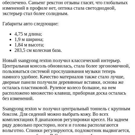
обеспечено. Саньенг рекстон отзывы гласят, что глобальных
изменений в профиле нет, оптика стала светодиодной,
экстерьер стал более солидным.
Габариты авто следующие:
4,75 м длина;
1,9 м ширина;
1,84 м высота;
283,5 см колесная база.
Новый ssangyong rexton получил классический интерьер.
Центральная консоль обновилась, стала более эргономичной,
пользоваться системой прослушивания музыки теперь
намного удобнее. Качество материалов также стало лучше,
дверные панели получили деревянные вставки, основа же
осталась пластиковой. Рулевое колесо большое, на нем
расположено множество клавиш, приборная доска осталась
без изменений.
Ssangyong rexton w получил центральный тоннель с крупным
боксом. Для сидений можно выбрать кожу. Во всех
комплектациях 8 диапазонов регулировки кресел. На заднем
ряду довольно просторно, ноги и голова располагаются
вольготно. Спинки регулируются, подлокотник выдвигается,