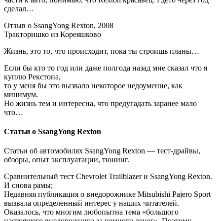
сделал…
Отзыв о SsangYong Rexton, 2008
Тракторишко из Кореяшково
Жизнь, это то, что происходит, пока ты строишь планы…
Если бы кто то год или даже полгода назад мне сказал что я
куплю Рекстона,
то у меня бы это вызвало некоторое недоумение, как
минимум.
Но жизнь тем и интересна, что предугадать заранее мало
что…
Статьи о SsangYong Rexton
Статьи об автомобилях SsangYong Rexton — тест-драйвы,
обзоры, опыт эксплуатации, тюнинг.
Сравнительный тест Chevrolet Trailblazer и SsangYong Rexton.
И снова рамы;
Недавняя публикация о внедорожнике Mitsubishi Pajero Sport
вызвала определенный интерес у наших читателей.
Оказалось, что многим любопытна тема «большого
настоящего внедорожника за немного денег». Поэтому