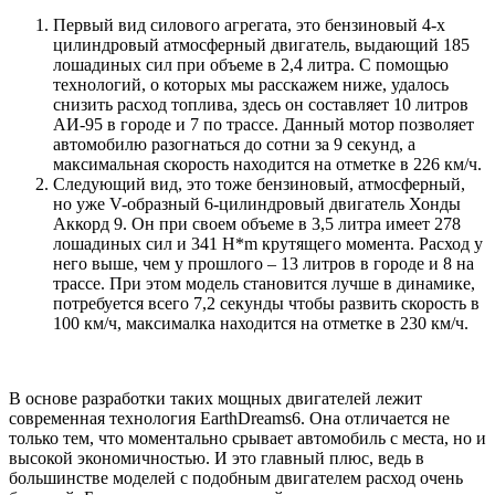
Первый вид силового агрегата, это бензиновый 4-х
цилиндровый атмосферный двигатель, выдающий 185
лошадиных сил при объеме в 2,4 литра. С помощью
технологий, о которых мы расскажем ниже, удалось
снизить расход топлива, здесь он составляет 10 литров
АИ-95 в городе и 7 по трассе. Данный мотор позволяет
автомобилю разогнаться до сотни за 9 секунд, а
максимальная скорость находится на отметке в 226 км/ч.
Следующий вид, это тоже бензиновый, атмосферный,
но уже V-образный 6-цилиндровый двигатель Хонды
Аккорд 9. Он при своем объеме в 3,5 литра имеет 278
лошадиных сил и 341 H*m крутящего момента. Расход у
него выше, чем у прошлого – 13 литров в городе и 8 на
трассе. При этом модель становится лучше в динамике,
потребуется всего 7,2 секунды чтобы развить скорость в
100 км/ч, максималка находится на отметке в 230 км/ч.
В основе разработки таких мощных двигателей лежит
современная технология EarthDreams6. Она отличается не
только тем, что моментально срывает автомобиль с места, но и
высокой экономичностью. И это главный плюс, ведь в
большинстве моделей с подобным двигателем расход очень