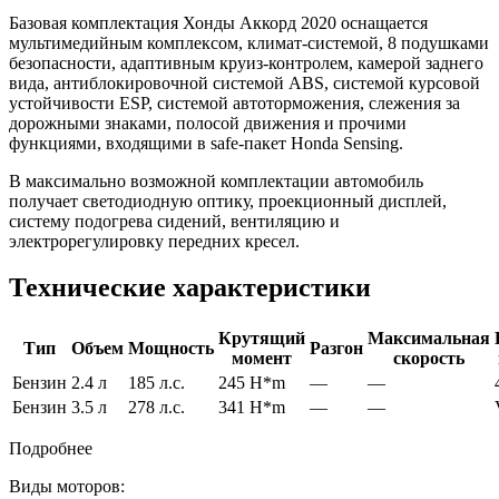
Базовая комплектация Хонды Аккорд 2020 оснащается
мультимедийным комплексом, климат-системой, 8 подушками
безопасности, адаптивным круиз-контролем, камерой заднего
вида, антиблокировочной системой ABS, системой курсовой
устойчивости ESP, системой автоторможения, слежения за
дорожными знаками, полосой движения и прочими
функциями, входящими в safe-пакет Honda Sensing.
В максимально возможной комплектации автомобиль
получает светодиодную оптику, проекционный дисплей,
систему подогрева сидений, вентиляцию и
электрорегулировку передних кресел.
Технические характеристики
Крутящий
Максимальная
Тип
Объем
Мощность
Разгон
момент
скорость
Бензин
2.4 л
185 л.с.
245 H*m
—
—
Бензин
3.5 л
278 л.с.
341 H*m
—
—
Подробнее
Виды моторов: