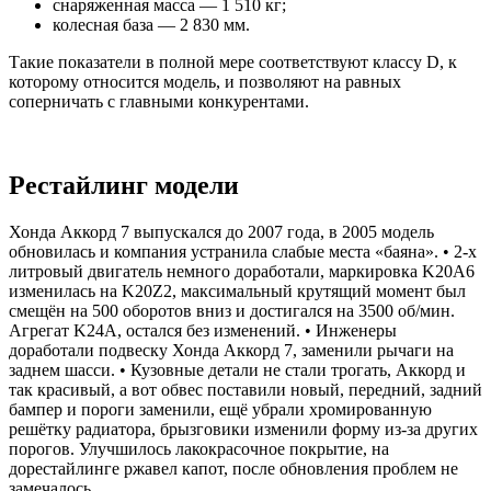
снаряженная масса — 1 510 кг;
колесная база — 2 830 мм.
Такие показатели в полной мере соответствуют классу D, к
которому относится модель, и позволяют на равных
соперничать с главными конкурентами.
Рестайлинг модели
Хонда Аккорд 7 выпускался до 2007 года, в 2005 модель
обновилась и компания устранила слабые места «баяна». • 2-х
литровый двигатель немного доработали, маркировка K20A6
изменилась на K20Z2, максимальный крутящий момент был
смещён на 500 оборотов вниз и достигался на 3500 об/мин.
Агрегат K24A, остался без изменений. • Инженеры
доработали подвеску Хонда Аккорд 7, заменили рычаги на
заднем шасси. • Кузовные детали не стали трогать, Аккорд и
так красивый, а вот обвес поставили новый, передний, задний
бампер и пороги заменили, ещё убрали хромированную
решётку радиатора, брызговики изменили форму из-за других
порогов. Улучшилось лакокрасочное покрытие, на
дорестайлинге ржавел капот, после обновления проблем не
замечалось.