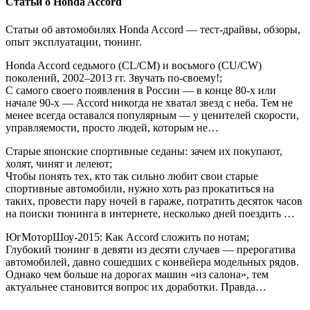
Статьи о Honda Accord
Статьи об автомобилях Honda Accord — тест-драйвы, обзоры,
опыт эксплуатации, тюнинг.
Honda Accord седьмого (CL/CM) и восьмого (CU/CW)
поколений, 2002–2013 гг. Звучать по-своему!;
С самого своего появления в России — в конце 80-х или
начале 90-х — Accord никогда не хватал звезд с неба. Тем не
менее всегда оставался популярным — у ценителей скорости,
управляемости, просто людей, которым не…
Старые японские спортивные седаны: зачем их покупают,
холят, чинят и лелеют;
Чтобы понять тех, кто так сильно любит свои старые
спортивные автомобили, нужно хоть раз прокатиться на
таких, провести пару ночей в гараже, потратить десяток часов
на поиски тюнинга в интернете, несколько дней поездить …
ЮгМоторШоу-2015: Как Accord сложить по нотам;
Глубокий тюнинг в девяти из десяти случаев — прерогатива
автомобилей, давно сошедших с конвейера модельных рядов.
Однако чем больше на дорогах машин «из салона», тем
актуальнее становится вопрос их доработки. Правда…