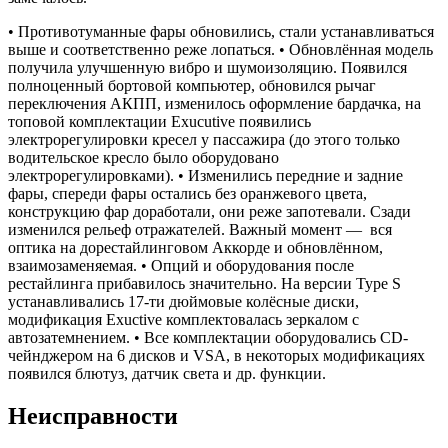
• Противотуманные фары обновились, стали устанавливаться
выше и соответственно реже лопаться. • Обновлённая модель
получила улучшенную вибро и шумоизоляцию. Появился
полноценный бортовой компьютер, обновился рычаг
переключения АКПП, изменилось оформление бардачка, на
топовой комплектации Exucutive появились
электрорегулировки кресел у пассажира (до этого только
водительское кресло было оборудовано
электрорегулировками). • Изменились передние и задние
фары, спереди фары остались без оранжевого цвета,
конструкцию фар доработали, они реже запотевали. Сзади
изменился рельеф отражателей. Важный момент — вся
оптика на дорестайлинговом Аккорде и обновлённом,
взаимозаменяемая. • Опций и оборудования после
рестайлинга прибавилось значительно. На версии Type S
устанавливались 17-ти дюймовые колёсные диски,
модификация Exuctive комплектовалась зеркалом с
автозатемнением. • Все комплектации оборудовались CD-
чейнджером на 6 дисков и VSA, в некоторых модификациях
появился блютуз, датчик света и др. функции.
Неисправности