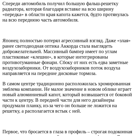
Спереди автомобиль получил большую фальш-решетку
радиатора, которая благодаря вставке на всю ширину
«передка» в области края капота кажется, будто протянулась
на всю переднюю часть автомобиля.
Японец полностью потерял агрессивный взгляд. Даже «злая»
ранее светодиодная оптика Аккорда стала выглядеть
доброжелательней. Массивный бампер имеет по углам
пластиковые «клешни», в которые интегрированы
противотуманные фонари. Сбоку от них есть едва заметные
воздухозаборники. От воздухозаборников поток воздуха
направляется на передние дисковые тормоза.
В самом центре традиционно расположилась хромированная
эмблема компании. Не малое значение в новом облике играет
новый алюминиевый капот, который возвышается от боковой
части к центру. В передней части для него дизайнеры
продумали планку, из-за чего он больше не ложится на
решетку, а располагается встык с ней.
Первое, что бросается в глаза в профиль – строгая подоконная