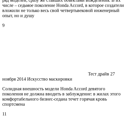
ряд моделей, сразу же ставших объектами вожделения. В их
числе – седьмое поколение Honda Accord, в которое создатели
вложили не только весь свой четвертьвековой инженерный
опыт, но и душу
9
Тест драйв 27
ноября 2014 Искусство маскировки
Солидная внешность модели Honda Accord девятого
поколения не должна вводить в заблуждение: в жилах этого
комфортабельного бизнес-седана течет горячая кровь
спортсмена
11