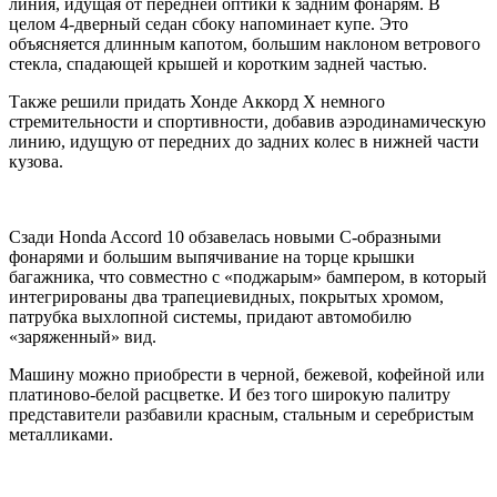
линия, идущая от передней оптики к задним фонарям. В
целом 4-дверный седан сбоку напоминает купе. Это
объясняется длинным капотом, большим наклоном ветрового
стекла, спадающей крышей и коротким задней частью.
Также решили придать Хонде Аккорд X немного
стремительности и спортивности, добавив аэродинамическую
линию, идущую от передних до задних колес в нижней части
кузова.
Сзади Honda Accord 10 обзавелась новыми С-образными
фонарями и большим выпячивание на торце крышки
багажника, что совместно с «поджарым» бампером, в который
интегрированы два трапециевидных, покрытых хромом,
патрубка выхлопной системы, придают автомобилю
«заряженный» вид.
Машину можно приобрести в черной, бежевой, кофейной или
платиново-белой расцветке. И без того широкую палитру
представители разбавили красным, стальным и серебристым
металликами.