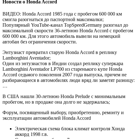
Новости о Honda Accord
ВИДЕО: Honda Accord 1985 года с пробегом 600 000 км
смогла разогнаться до паспортной максималки;
Популярный YouTube-канал TopSpeedGermany разогнал до
максимальной скорости 36-летнюю Honda Accord с пробегом
600 000 км. Для этого автомобиль вывели на немецкий
автобан без ограничения скорости.
Энтузиаст превратил старую Honda Accord в реплику
Lamborghini Aventador;
Один из энтузиастов в Индии создал реплику суперкара
Lamborghini Aventador LP700 из старенького купе Honda
Accord седьмого поколения 2007 года выпуска, причем не
разбирающиеся в автомобилях люди вряд ли заметят разницу:
…
В США нашли 30-летнюю Honda Prelude с минимальным
пробегом, но в продаже она долго не задержалась;
Форум, посвященный выбору, приобретению, ремонту и
эксплуатации автомобилей Honda Accord
Электрическая схема блока климат контроля Хонда
аккорд 1998 г.в.