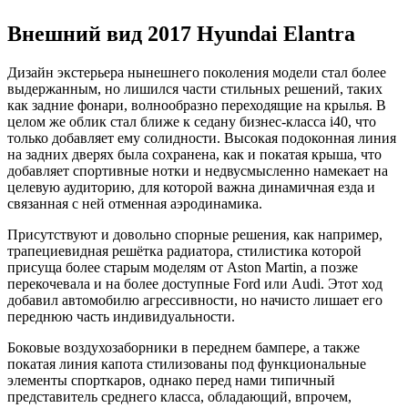
Внешний вид 2017 Hyundai Elantra
Дизайн экстерьера нынешнего поколения модели стал более
выдержанным, но лишился части стильных решений, таких
как задние фонари, волнообразно переходящие на крылья. В
целом же облик стал ближе к седану бизнес-класса i40, что
только добавляет ему солидности. Высокая подоконная линия
на задних дверях была сохранена, как и покатая крыша, что
добавляет спортивные нотки и недвусмысленно намекает на
целевую аудиторию, для которой важна динамичная езда и
связанная с ней отменная аэродинамика.
Присутствуют и довольно спорные решения, как например,
трапециевидная решётка радиатора, стилистика которой
присуща более старым моделям от Aston Martin, а позже
перекочевала и на более доступные Ford или Audi. Этот ход
добавил автомобилю агрессивности, но начисто лишает его
переднюю часть индивидуальности.
Боковые воздухозаборники в переднем бампере, а также
покатая линия капота стилизованы под функциональные
элементы спорткаров, однако перед нами типичный
представитель среднего класса, обладающий, впрочем,