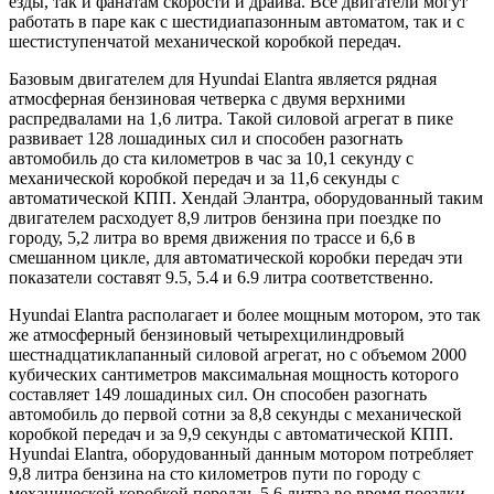
езды, так и фанатам скорости и драйва. Все двигатели могут
работать в паре как с шестидиапазонным автоматом, так и с
шестиступенчатой механической коробкой передач.
Базовым двигателем для Hyundai Elantra является рядная
атмосферная бензиновая четверка с двумя верхними
распредвалами на 1,6 литра. Такой силовой агрегат в пике
развивает 128 лошадиных сил и способен разогнать
автомобиль до ста километров в час за 10,1 секунду с
механической коробкой передач и за 11,6 секунды с
автоматической КПП. Хендай Элантра, оборудованный таким
двигателем расходует 8,9 литров бензина при поездке по
городу, 5,2 литра во время движения по трассе и 6,6 в
смешанном цикле, для автоматической коробки передач эти
показатели составят 9.5, 5.4 и 6.9 литра соответственно.
Hyundai Elantra располагает и более мощным мотором, это так
же атмосферный бензиновый четырехцилиндровый
шестнадцатиклапанный силовой агрегат, но с объемом 2000
кубических сантиметров максимальная мощность которого
составляет 149 лошадиных сил. Он способен разогнать
автомобиль до первой сотни за 8,8 секунды с механической
коробкой передач и за 9,9 секунды с автоматической КПП.
Hyundai Elantra, оборудованный данным мотором потребляет
9,8 литра бензина на сто километров пути по городу с
механической коробкой передач, 5,6 литра во время поездки