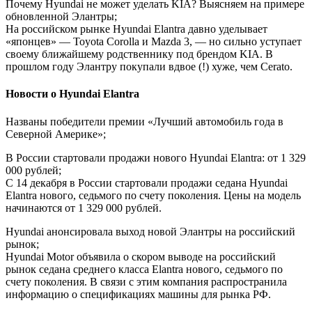
Почему Hyundai не может уделать KIA? Выясняем на примере
обновленной Элантры;
На российском рынке Hyundai Elantra давно уделывает
«японцев» — Toyota Corolla и Mazda 3, — но сильно уступает
своему ближайшему родственнику под брендом KIA. В
прошлом году Элантру покупали вдвое (!) хуже, чем Cerato.
Новости о Hyundai Elantra
Названы победители премии «Лучший автомобиль года в
Северной Америке»;
В России стартовали продажи нового Hyundai Elantra: от 1 329
000 рублей;
С 14 декабря в России стартовали продажи седана Hyundai
Elantra нового, седьмого по счету поколения. Цены на модель
начинаются от 1 329 000 рублей.
Hyundai анонсировала выход новой Элантры на российский
рынок;
Hyundai Motor объявила о скором выводе на российский
рынок седана среднего класса Elantra нового, седьмого по
счету поколения. В связи с этим компания распространила
информацию о спецификациях машины для рынка РФ.