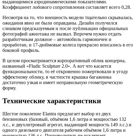
выдающимися аэродинамическими показателями.
Коэффициент лобового сопротивления составляет всего 0,28.
Несмотря на то, что внешность модели тщательно скрывалась,
ожидания явно не были оправданы. Дизайн получился
слишком предсказуемым и после публикации официальных
фотографий ажиотажа не вызвал. Впрочем нужно отдать
разработчикам должное – автомобиль гармоничен и
проработан, и 17-дюймовые колеса прекрасно вписались в его
боковой профиль.
В целом просматривается корпоративный облик концерна,
названный «Fludic Sculpture 2.0». А вот что касается
функциональности, то её откровенно пожертвовали в угоду
эффектному облику, в частности крышка багажника
достаточно узкая и имеет неправильную геометрическую
форму.
Технические характеристики
Шестое поколение Elantra предлагает выбор из двух
бензиновых (базовый, объёмом 1,6 литра и мощностью 132
л.с., и двухлитровый агрегат, выдающий мощность 149 л.с.) и
одного дизельного двигателя рабочим объёмом 1,6 литра и
мощностью 136 л.с. Производитель не исключает