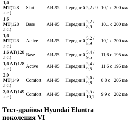
1,6
MT
(128
Start
АИ-95
Передний
5,2 / 9
10,1 с
200 км
л.с.)
1,6
5,2 /
MT
(128
Base
АИ-95
Передний
10,1 с
200 км
8,9
л.с.)
1,6
5,2 /
MT
(128
Active
АИ-95
Передний
10,1 с
200 км
8,9
л.с.)
1,6 AT
(128
5,4 /
Base
АИ-95
Передний
11,6 с
195 км
л.с.)
9,5
1,6 AT
(128
5,4 /
Active
АИ-95
Передний
11,6 с
195 км
л.с.)
9,5
2,0
5,6 /
MT
(149
Comfort
АИ-95
Передний
8,8 с
205 км
9,8
л.с.)
2,0 AT
(149
5,5 /
Comfort
АИ-95
Передний
9,9 с
202 км
л.с.)
10,1
Тест-драйвы Hyundai Elantra
поколения VI