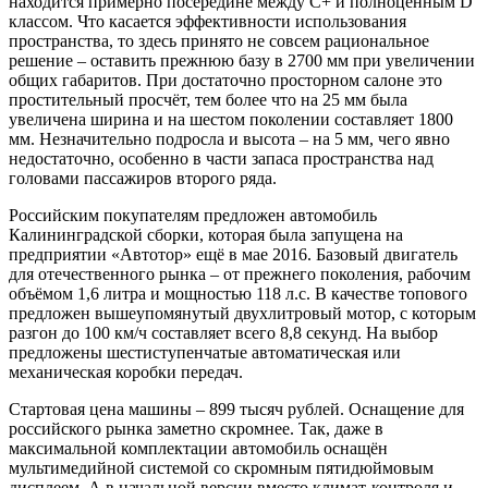
находится примерно посередине между C+ и полноценным D
классом. Что касается эффективности использования
пространства, то здесь принято не совсем рациональное
решение – оставить прежнюю базу в 2700 мм при увеличении
общих габаритов. При достаточно просторном салоне это
простительный просчёт, тем более что на 25 мм была
увеличена ширина и на шестом поколении составляет 1800
мм. Незначительно подросла и высота – на 5 мм, чего явно
недостаточно, особенно в части запаса пространства над
головами пассажиров второго ряда.
Российским покупателям предложен автомобиль
Калининградской сборки, которая была запущена на
предприятии «Автотор» ещё в мае 2016. Базовый двигатель
для отечественного рынка – от прежнего поколения, рабочим
объёмом 1,6 литра и мощностью 118 л.с. В качестве топового
предложен вышеупомянутый двухлитровый мотор, с которым
разгон до 100 км/ч составляет всего 8,8 секунд. На выбор
предложены шестиступенчатые автоматическая или
механическая коробки передач.
Стартовая цена машины – 899 тысяч рублей. Оснащение для
российского рынка заметно скромнее. Так, даже в
максимальной комплектации автомобиль оснащён
мультимедийной системой со скромным пятидюймовым
дисплеем. А в начальной версии вместо климат-контроля и