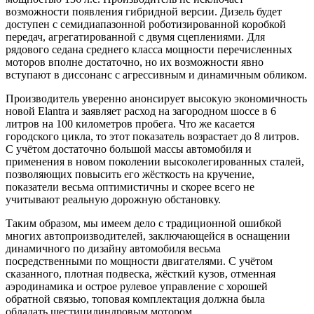
возможности появления гибридной версии. Дизель будет
доступен с семидиапазонной роботизированной коробкой
передач, агрегатированной с двумя сцеплениями. Для
рядового седана среднего класса мощности перечисленных
моторов вполне достаточно, но их возможности явно
вступают в диссонанс с агрессивным и динамичным обликом.
Производитель уверенно анонсирует высокую экономичность
новой Elantra и заявляет расход на загородном шоссе в 6
литров на 100 километров пробега. Что же касается
городского цикла, то этот показатель возрастает до 8 литров.
С учётом достаточно большой массы автомобиля и
применения в новом поколении высоколегированных сталей,
позволяющих повысить его жёсткость на кручение,
показатели весьма оптимистичны и скорее всего не
учитывают реальную дорожную обстановку.
Таким образом, мы имеем дело с традиционной ошибкой
многих автопроизводителей, заключающейся в оснащении
динамичного по дизайну автомобиля весьма
посредственными по мощности двигателями. С учётом
сказанного, плотная подвеска, жёсткий кузов, отменная
аэродинамика и острое рулевое управление с хорошей
обратной связью, топовая комплектация должна была
обладать шестицилиндровым мотором.