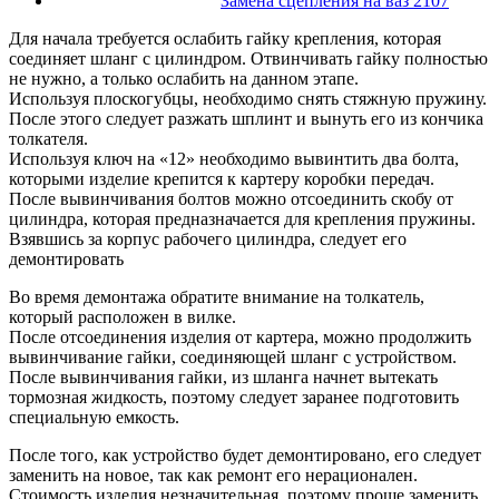
Замена сцепления на ваз 2107
Для начала требуется ослабить гайку крепления, которая
соединяет шланг с цилиндром. Отвинчивать гайку полностью
не нужно, а только ослабить на данном этапе.
Используя плоскогубцы, необходимо снять стяжную пружину.
После этого следует разжать шплинт и вынуть его из кончика
толкателя.
Используя ключ на «12» необходимо вывинтить два болта,
которыми изделие крепится к картеру коробки передач.
После вывинчивания болтов можно отсоединить скобу от
цилиндра, которая предназначается для крепления пружины.
Взявшись за корпус рабочего цилиндра, следует его
демонтировать
Во время демонтажа обратите внимание на толкатель,
который расположен в вилке.
После отсоединения изделия от картера, можно продолжить
вывинчивание гайки, соединяющей шланг с устройством.
После вывинчивания гайки, из шланга начнет вытекать
тормозная жидкость, поэтому следует заранее подготовить
специальную емкость.
После того, как устройство будет демонтировано, его следует
заменить на новое, так как ремонт его нерационален.
Стоимость изделия незначительная, поэтому проще заменить