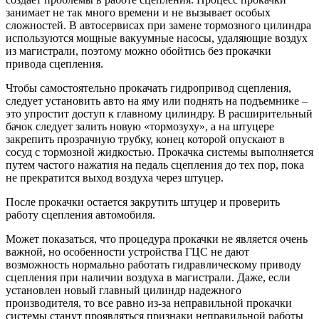
занимает не так много времени и не вызывает особых
сложностей. В автосервисах при замене тормозного цилиндра
используются мощные вакуумные насосы, удаляющие воздух
из магистрали, поэтому можно обойтись без прокачки
привода сцепления.
Чтобы самостоятельно прокачать гидропривод сцепления,
следует установить авто на яму или поднять на подъемнике –
это упростит доступ к главному цилиндру. В расширительный
бачок следует залить новую «тормозуху», а на штуцере
закрепить прозрачную трубку, конец которой опускают в
сосуд с тормозной жидкостью. Прокачка системы выполняется
путем частого нажатия на педаль сцепления до тех пор, пока
не прекратится выход воздуха через штуцер.
После прокачки остается закрутить штуцер и проверить
работу сцепления автомобиля.
Может показаться, что процедура прокачки не является очень
важной, но особенности устройства ГЦС не дают
возможность нормально работать гидравлическому приводу
сцепления при наличии воздуха в магистрали. Даже, если
установлен новый главный цилиндр надежного
производителя, то все равно из-за неправильной прокачки
системы станут проявляться признаки неправильной работы