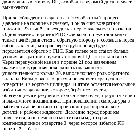
двинувшись в сторону ВП, освободит ведомый диск, и муфта
выключится.
При освобождении педали начнётся обратный процесс.
Давление на поршень исчезнет, и он за счёт возвратной
пружины 23 начнёт переходить в первоначальное положение.
Одновременно поршень РЦС возвратной пружиной вилки
также начнёт двигаться в обратную сторону и создавать перед
собой давление, которое через трубопровод будет
передаваться обратно в ГЦС. Как только оно станет больше
усилия возвратной пружины поршня ГЦС, он остановится.
Через перепускной канал в поршне 21 под давлением
окажется внутренняя поверхность плавающего
уплотнительного кольца 20, выполняющего роль обратного
клапана. Кольцо расплющится и перекроет перепускное
отверстие 3 в корпусе цилиндра. В итоге останется небольшое
избыточное давление, которое уберёт все люфты,
образующиеся в результате износа толкателей, проушин вилки
и выжимного подшипника. При повышении температуры в
рабочей камере цилиндра произойдёт расширение всех
деталей и рабочей жидкости. Давление перед поршнем
повысится, и он немного сместится назад, открыв
компенсационное отверстие 3, через которое избыток РЖ
перетечёт в бачок.