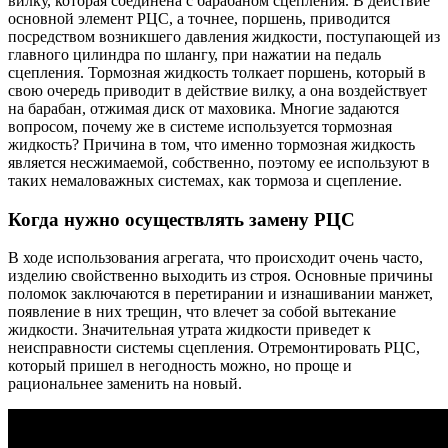
вилку, которая соединена с барабаном сцепления. В действие
основной элемент РЦС, а точнее, поршень, приводится
посредством возникшего давления жидкости, поступающей из
главного цилиндра по шлангу, при нажатии на педаль
сцепления. Тормозная жидкость толкает поршень, который в
свою очередь приводит в действие вилку, а она воздействует
на барабан, отжимая диск от маховика. Многие задаются
вопросом, почему же в системе используется тормозная
жидкость? Причина в том, что именно тормозная жидкость
является несжимаемой, собственно, поэтому ее используют в
таких немаловажных системах, как тормоза и сцепление.
Когда нужно осуществлять замену РЦС
В ходе использования агрегата, что происходит очень часто,
изделию свойственно выходить из строя. Основные причины
поломок заключаются в перетирании и изнашивании манжет,
появление в них трещин, что влечет за собой вытекание
жидкости. Значительная утрата жидкости приведет к
неисправности системы сцепления. Отремонтировать РЦС,
который пришел в негодность можно, но проще и
рациональнее заменить на новый.