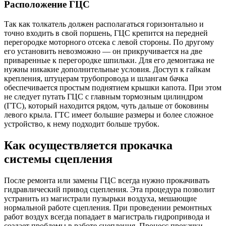
Расположение ГЦС
Так как толкатель должен располагаться горизонтально и
точно входить в свой поршень, ГЦС крепится на передней
перегородке моторного отсека с левой стороны. По другому
его установить невозможно — он прикручивается на две
приваренные к перегородке шпильки. Для его демонтажа не
нужны никакие дополнительные условия. Доступ к гайкам
крепления, штуцерам трубопровода и шлангам бачка
обеспечивается простым поднятием крышки капота. При этом
не следует путать ГЦС с главным тормозным цилиндром
(ГТС), который находится рядом, чуть дальше от боковины
левого крыла. ГТС имеет большие размеры и более сложное
устройство, к нему подходит больше трубок.
Как осуществляется прокачка
системы сцепления
После ремонта или замены ГЦС всегда нужно прокачивать
гидравлический привод сцепления. Эта процедура позволит
устранить из магистрали пузырьки воздуха, мешающие
нормальной работе сцепления. При проведении ремонтных
работ воздух всегда попадает в магистраль гидропривода и
создает проблемы в работе сцепления. Процесс прокачки