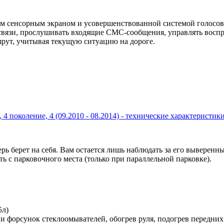
 сенсорным экраном и усовершенствованной системой голосов
связи, прослушивать входящие СМС-сообщения, управлять восп
рут, учитывая текущую ситуацию на дороге.
, 4 поколение, 4 (09.2010 - 08.2014) - технические характеристи
 берет на себя. Вам остается лишь наблюдать за его выверенны
 с парковочного места (только при параллельной парковке).
5л)
и форсунок стеклоомывателей, обогрев руля, подогрев передних