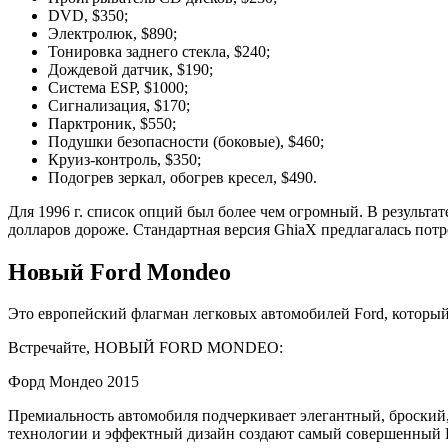
DVD, $350;
Электролюк, $890;
Тонировка заднего стекла, $240;
Дождевой датчик, $190;
Система ESP, $1000;
Сигнализация, $170;
Парктроник, $550;
Подушки безопасности (боковые), $460;
Круиз-контроль, $350;
Подогрев зеркал, обогрев кресел, $490.
Для 1996 г. список опций был более чем огромный. В результат
долларов дороже. Стандартная версия GhiaX предлагалась пот
Новый Ford Mondeo
Это европейский флагман легковых автомобилей Ford, которы
Встречайте, НОВЫЙ FORD MONDEO:
Форд Мондео 2015
Премиальность автомобиля подчеркивает элегантный, броский,
технологии и эффектный дизайн создают самый совершенный F