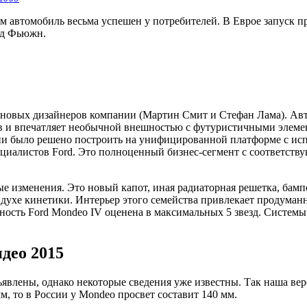
м автомобиль весьма успешен у потребителей. В Еврое запуск пр
рд Фьюжн.
ы новых дизайнеров компании (Мартин Смит и Стефан Лама). Авт
в и впечатляет необычной внешностью с футуристичными элемен
и было решено построить на унифицированной платформе с исп
иалистов Ford. Это полноценный бизнес-сегмент с соответств
е изменения. Это новый капот, иная радиаторная решетка, бам
 духе кинетики. Интерьер этого семейства привлекает продума
ость Ford Mondeo IV оценена в максимальных 5 звезд. Систем
део 2015
явлены, однако некоторые сведения уже известны. Так наша ве
м, то в России у Mondeo просвет составит 140 мм.