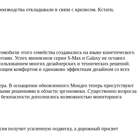
оизводства откладывали в связи с кризисом. Кстати,
омобили этого семейства создавались на языке кинетического
тами. Успех минивэнов серии S-Max и Galaxy не оставил
ользованием многих дизайнерских и технических решений.
ующим комфортом и одинаково эффектным дизайном со всех
пера. В оснащении обновленного Мондео теперь присутствуют
нными решениями в области эргономики. Существенно возросла
ы безопасности дополнились возможностью мониторинга
рсия получит усиленную подвеску, а дорожный просвет