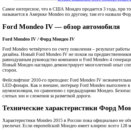
Самое интересное, что в США Мондео продается 3 года, при то
называется в Америке Mondeo по другому, там его назвали Фо
Ford Mondeo IV — обзор автомобиля
Ford Mondeo IV / Форд Мондео IV
Ford Mondeo четвёртого по счету поколения – результат работ
дизайна. Новый Ford Mondeo IV не похож на предшественнико
равнодушным руководство компании и Ford Mondeo 4 генераци
Новый Мондео наглядно демонстрирует многолетний опыт спец
сторон.
Фейслифтинг 2010-го преподнес Ford Mondeo IV незначительны
LED-фонари. Как и внешне, интерьер Ford Mondeo выполнен в
шумоизоляция, по сравнению с предыдущими Мондео. Безопасн
слепых зон и слежения за разметкой дороги.
Технические характеристики Форд Мон
Характеристики Mondeo 2015 в России пока официально не объ
увеличат. Если европейский Мондео имеет клиренс всего 128 м