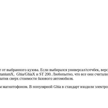
от выбранного кузова. Если выбирался универсал/хэтчбек, верси
itaniumX, Ghia/GhiaX и ST 200. Любопытно, что все они считал
атив сверх стоимости базового автомобиля.
м магнитофоном. В популярной Ghia в стандарт входили электр