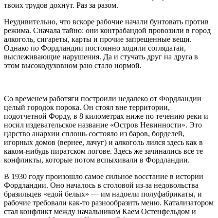
твоих трудов дохнут. Раз за разом.
Неудивительно, что вскоре рабочие начали бунтовать против
режима. Сначала тайно: они контрабандой провозили в город
алкоголь, сигареты, карты и прочие запрещенные вещи.
Однако по Фордландии постоянно ходили соглядатаи,
выслеживающие нарушения. Да и стучать друг на друга в
этом высокодуховном раю стало нормой.
Со временем работяги построили недалеко от Фордландии
целый городок порока. Он стоял вне территории,
подотчетной Форду, в 8 километрах ниже по течению реки и
носил издевательское название «Остров Невинности». Это
царство анархии сплошь состояло из баров, борделей,
игорных домов (вернее, лачуг) и алкоголь лился здесь как в
каком-нибудь пиратском логове. Здесь же зачинались все те
конфликты, которые потом вспыхивали в Фордландии.
В 1930 году произошло самое сильное восстание в истории
Фордландии. Оно началось в столовой из-за недовольства
бразильцев «едой белых» — им надоели полуфабрикаты, и
рабочие требовали как-то разнообразить меню. Катализатором
стал конфликт между начальником Каем Остенфельдом и