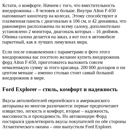
Кстати, о комфорте. Начнем с того, что вместительность
внедорожника – 8 человек и больше. Внутри Alton F-650
напоминает кинотеатр на колесах. Этому способствуют и
плазменная панель с диагональю в 106 см, и 42 динамика, что
равномерно расположены по всему салону, дополнительно
установлено 2 монитора, диагональ которых – 16 дюймов.
Обивка салона делается на заказ, а вот пол в автомобиле
паркетный, как в лучших лимузинах мира.
Если после ознакомления с параметрами и фото этого
внедорожника вас посетило желание купить внедорожник
форд Alton F-650, приготовьтесь выложить совсем
немаленькую сумму за этого красавца. 200 000 долларов и ни
центом меньше – именно столько стоит самый большой
внедорожник в мире.
Ford Explorer – стиль, комфорт и надежность
Вкусы автолюбителей европейского и американского
авторынка во многом различаются: первые предпочитают
изящество, легкость и комфорт, вторые – надежность,
массивность и проходимость. Но автоконцерн Форд
постарался удовлетворить вкусы покупателей по обе стороны
Атлантического океана – они выпустили Ford Explorer.