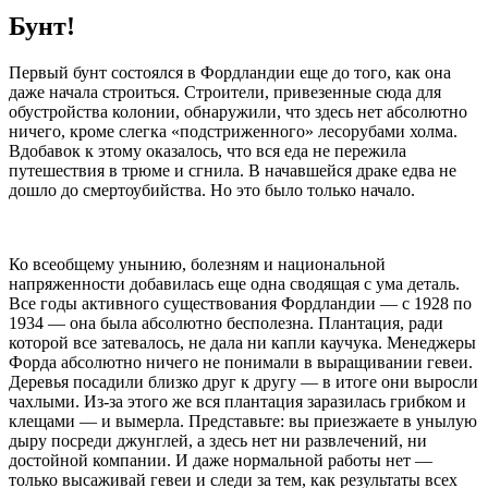
Бунт!
Первый бунт состоялся в Фордландии еще до того, как она
даже начала строиться. Строители, привезенные сюда для
обустройства колонии, обнаружили, что здесь нет абсолютно
ничего, кроме слегка «подстриженного» лесорубами холма.
Вдобавок к этому оказалось, что вся еда не пережила
путешествия в трюме и сгнила. В начавшейся драке едва не
дошло до смертоубийства. Но это было только начало.
Ко всеобщему унынию, болезням и национальной
напряженности добавилась еще одна сводящая с ума деталь.
Все годы активного существования Фордландии — с 1928 по
1934 — она была абсолютно бесполезна. Плантация, ради
которой все затевалось, не дала ни капли каучука. Менеджеры
Форда абсолютно ничего не понимали в выращивании гевеи.
Деревья посадили близко друг к другу — в итоге они выросли
чахлыми. Из-за этого же вся плантация заразилась грибком и
клещами — и вымерла. Представьте: вы приезжаете в унылую
дыру посреди джунглей, а здесь нет ни развлечений, ни
достойной компании. И даже нормальной работы нет —
только высаживай гевеи и следи за тем, как результаты всех