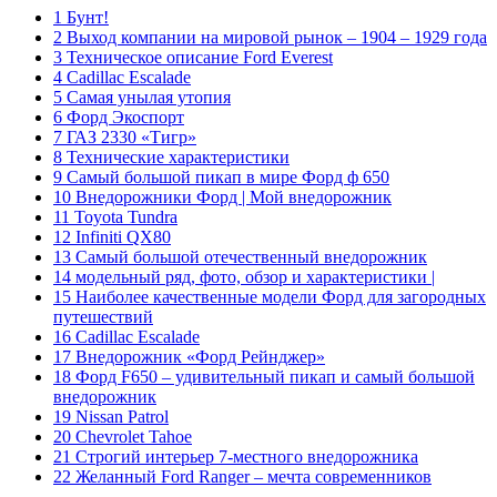
1 Бунт!
2 Выход компании на мировой рынок – 1904 – 1929 года
3 Техническое описание Ford Everest
4 Cadillac Escalade
5 Самая унылая утопия
6 Форд Экоспорт
7 ГАЗ 2330 «Тигр»
8 Технические характеристики
9 Самый большой пикап в мире Форд ф 650
10 Внедорожники Форд | Мой внедорожник
11 Toyota Tundra
12 Infiniti QX80
13 Самый большой отечественный внедорожник
14 модельный ряд, фото, обзор и характеристики |
15 Наиболее качественные модели Форд для загородных
путешествий
16 Cadillac Escalade
17 Внедорожник «Форд Рейнджер»
18 Форд F650 – удивительный пикап и самый большой
внедорожник
19 Nissan Patrol
20 Chevrolet Tahoe
21 Строгий интерьер 7-местного внедорожника
22 Желанный Ford Ranger – мечта современников