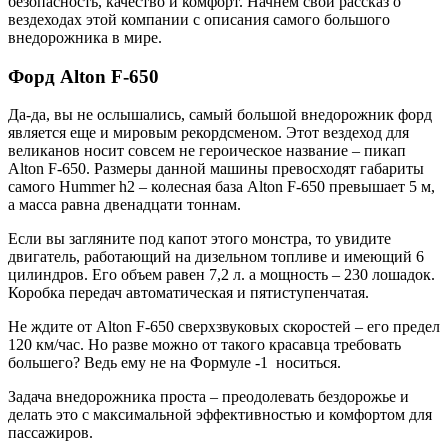
безопасность, качество и комфорт. Начнем свой рассказ о
вездеходах этой компании с описания самого большого
внедорожника в мире.
Форд Alton F-650
Да-да, вы не ослышались, самый большой внедорожник форд
является еще и мировым рекордсменом. Этот вездеход для
великанов носит совсем не героическое название – пикап
Alton F-650. Размеры данной машины превосходят габариты
самого Hummer h2 – колесная база Alton F-650 превышает 5 м,
а масса равна двенадцати тоннам.
Если вы загляните под капот этого монстра, то увидите
двигатель, работающий на дизельном топливе и имеющий 6
цилиндров. Его объем равен 7,2 л. а мощность – 230 лошадок.
Коробка передач автоматическая и пятиступенчатая.
Не ждите от Alton F-650 сверхзвуковых скоростей – его предел
120 км/час. Но разве можно от такого красавца требовать
большего? Ведь ему не на Формуле -1 носиться.
Задача внедорожника проста – преодолевать бездорожье и
делать это с максимальной эффективностью и комфортом для
пассажиров.