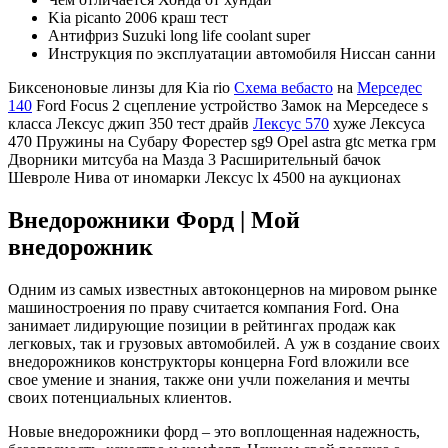
Kia picanto 2006 краш тест
Антифриз Suzuki long life coolant super
Инструкция по эксплуатации автомобиля Ниссан санни
Биксеноновые линзы для Kia rio
Схема вебасто
на
Мерседес
140
Ford Focus 2 сцепление устройство Замок на Мерседесе s
класса Лексус джип 350 тест драйв
Лексус 570
хуже Лексуса
470 Пружины на Субару Форестер sg9 Opel astra gtc метка грм
Дворники митсуба на Мазда 3 Расширительный бачок
Шевроле Нива от иномарки Лексус lx 4500 на аукционах
Внедорожники Форд | Мой
внедорожник
Одним из самых известных автоконцернов на мировом рынке
машиностроения по праву считается компания Ford. Она
занимает лидирующие позиции в рейтингах продаж как
легковых, так и грузовых автомобилей. А уж в создание своих
внедорожников конструкторы концерна Ford вложили все
свое умение и знания, также они учли пожелания и мечты
своих потенциальных клиентов.
Новые внедорожники форд – это воплощенная надежность,