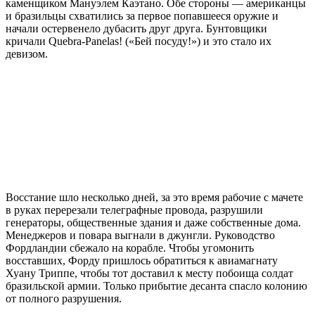
каменщиком Мануэлем Каэтано. Обе стороны — американцы
и бразильцы схватились за первое попавшееся оружие и
начали остервенело дубасить друг друга. Бунтовщики
кричали Quebra-Panelas! («Бей посуду!») и это стало их
девизом.
Восстание шло несколько дней, за это время рабочие с мачете
в руках перерезали телеграфные провода, разрушили
генераторы, общественные здания и даже собственные дома.
Менеджеров и повара выгнали в джунгли. Руководство
Фордландии сбежало на корабле. Чтобы угомонить
восставших, Форду пришлось обратиться к авиамагнату
Хуану Триппе, чтобы тот доставил к месту побоища солдат
бразильской армии. Только прибытие десанта спасло колонию
от полного разрушения.