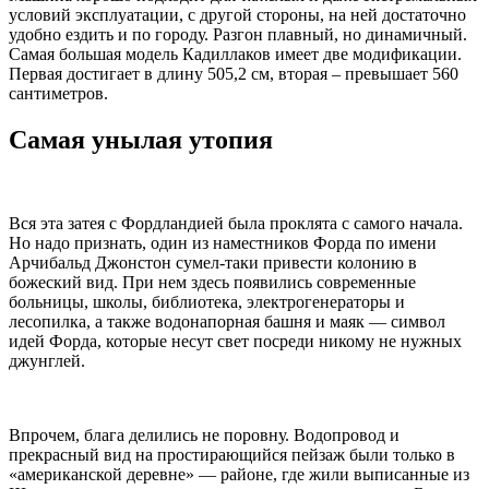
условий эксплуатации, с другой стороны, на ней достаточно
удобно ездить и по городу. Разгон плавный, но динамичный.
Самая большая модель Кадиллаков имеет две модификации.
Первая достигает в длину 505,2 см, вторая – превышает 560
сантиметров.
Самая унылая утопия
Вся эта затея с Фордландией была проклята с самого начала.
Но надо признать, один из наместников Форда по имени
Арчибальд Джонстон сумел-таки привести колонию в
божеский вид. При нем здесь появились современные
больницы, школы, библиотека, электрогенераторы и
лесопилка, а также водонапорная башня и маяк — символ
идей Форда, которые несут свет посреди никому не нужных
джунглей.
Впрочем, блага делились не поровну. Водопровод и
прекрасный вид на простирающийся пейзаж были только в
«американской деревне» — районе, где жили выписанные из