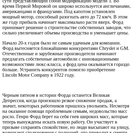
сути представляющий собой модификацию модели Т. Во
время Первой Мировой он широко используется англичанами,
американцами и французами. Под капотом установлен
мощный мотор, способный разогнать авто до 72 км/ч. В этом
же году прибыль начинает максимально расти вверх. Форд
принимает решение о строительстве собственных заводов, что
сильно увеличивает объемы производства и уменьшает цены.
Начало 20-х годов было не самым удачным для компании.
Форд вытесняется ближайшими конкурентами Chrysler и GM.
Отечественные и зарубежные производители начинают
предлагать собственные автомобили с инновационными
возможностями люкс-класса, а форд цена оказывается гораздо
больше. Устранить конкурентов помогло приобретение
Lincoln Motor Company в 1922 году.
Черным пятном в истории Форда останется Великая
Депрессия, когда произошло резкое снижение продаж, а
значит, некоторых работников пришлось увольнять. Несмотря
на оказание помощи проблемным семьям, недовольство масс
росло. Генри Форд берет на себя гнев широких масс, которые
теперь вынуждены искать новую работу. Он участвует в
призыве сохранять спокойствие, но люди высыпают на улицу,
возникают столкновения с полицией, что приводит к смерти