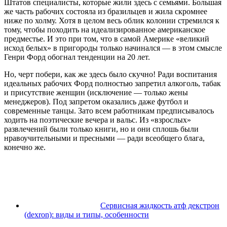
Штатов специалисты, которые жили здесь с семьями. Большая
же часть рабочих состояла из бразильцев и жила скромнее
ниже по холму. Хотя в целом весь облик колонии стремился к
тому, чтобы походить на идеализированное американское
предместье. И это при том, что в самой Америке «великий
исход белых» в пригороды только начинался — в этом смысле
Генри Форд обогнал тенденции на 20 лет.
Но, черт побери, как же здесь было скучно! Ради воспитания
идеальных рабочих Форд полностью запретил алкоголь, табак
и присутствие женщин (исключение — только жены
менеджеров). Под запретом оказались даже футбол и
современные танцы. Зато всем работникам предписывалось
ходить на поэтические вечера и вальс. Из «взрослых»
развлечений были только книги, но и они сплошь были
нравоучительными и пресными — ради всеобщего блага,
конечно же.
Сервисная жидкость атф декстрон
(dexron): виды и типы, особенности