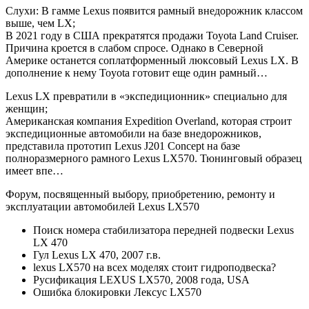
Слухи: В гамме Lexus появится рамный внедорожник классом
выше, чем LX;
В 2021 году в США прекратятся продажи Toyota Land Cruiser.
Причина кроется в слабом спросе. Однако в Северной
Америке останется соплатформенный люксовый Lexus LX. В
дополнение к нему Toyota готовит еще один рамный…
Lexus LX превратили в «экспедиционник» специально для
женщин;
Американская компания Expedition Overland, которая строит
экспедиционные автомобили на базе внедорожников,
представила прототип Lexus J201 Concept на базе
полноразмерного рамного Lexus LX570. Тюнинговый образец
имеет впе…
Форум, посвященный выбору, приобретению, ремонту и
эксплуатации автомобилей Lexus LX570
Поиск номера стабилизатора передней подвески Lexus
LX 470
Гул Lexus LX 470, 2007 г.в.
lexus LX570 на всех моделях стоит гидроподвеска?
Русификация LEXUS LX570, 2008 года, USA
Ошибка блокировки Лексус LX570