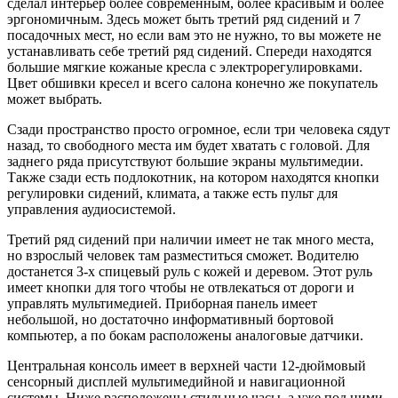
сделал интерьер более современным, более красивым и более
эргономичным. Здесь может быть третий ряд сидений и 7
посадочных мест, но если вам это не нужно, то вы можете не
устанавливать себе третий ряд сидений. Спереди находятся
большие мягкие кожаные кресла с электрорегулировками.
Цвет обшивки кресел и всего салона конечно же покупатель
может выбрать.
Сзади пространство просто огромное, если три человека сядут
назад, то свободного места им будет хватать с головой. Для
заднего ряда присутствуют большие экраны мультимедии.
Также сзади есть подлокотник, на котором находятся кнопки
регулировки сидений, климата, а также есть пульт для
управления аудиосистемой.
Третий ряд сидений при наличии имеет не так много места,
но взрослый человек там разместиться сможет. Водителю
достанется 3-х спицевый руль с кожей и деревом. Этот руль
имеет кнопки для того чтобы не отвлекаться от дороги и
управлять мультимедией. Приборная панель имеет
небольшой, но достаточно информативный бортовой
компьютер, а по бокам расположены аналоговые датчики.
Центральная консоль имеет в верхней части 12-дюймовый
сенсорный дисплей мультимедийной и навигационной
системы. Ниже расположены стильные часы, а уже под ними