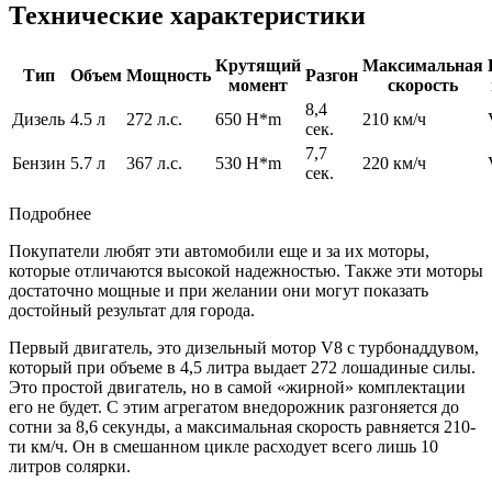
Технические характеристики
Крутящий
Максимальная
Тип
Объем
Мощность
Разгон
момент
скорость
8,4
Дизель
4.5 л
272 л.с.
650 H*m
210 км/ч
сек.
7,7
Бензин
5.7 л
367 л.с.
530 H*m
220 км/ч
сек.
Подробнее
Покупатели любят эти автомобили еще и за их моторы,
которые отличаются высокой надежностью. Также эти моторы
достаточно мощные и при желании они могут показать
достойный результат для города.
Первый двигатель, это дизельный мотор V8 с турбонаддувом,
который при объеме в 4,5 литра выдает 272 лошадиные силы.
Это простой двигатель, но в самой «жирной» комплектации
его не будет. С этим агрегатом внедорожник разгоняется до
сотни за 8,6 секунды, а максимальная скорость равняется 210-
ти км/ч. Он в смешанном цикле расходует всего лишь 10
литров солярки.