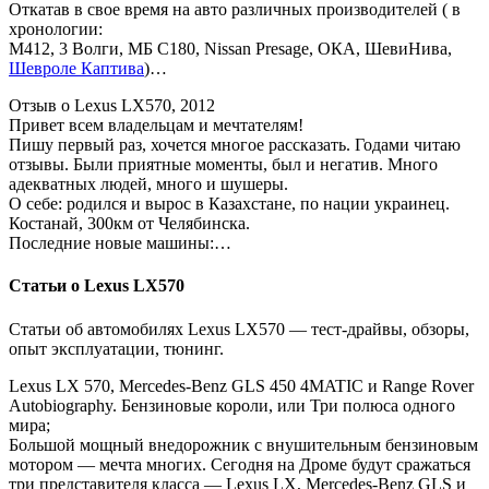
Откатав в свое время на авто различных производителей ( в
хронологии:
М412, 3 Волги, МБ С180, Nissan Presage, ОКА, ШевиНива,
Шевроле Каптива
)…
Отзыв о Lexus LX570, 2012
Привет всем владельцам и мечтателям!
Пишу первый раз, хочется многое рассказать. Годами читаю
отзывы. Были приятные моменты, был и негатив. Много
адекватных людей, много и шушеры.
О себе: родился и вырос в Казахстане, по нации украинец.
Костанай, 300км от Челябинска.
Последние новые машины:…
Статьи о Lexus LX570
Статьи об автомобилях Lexus LX570 — тест-драйвы, обзоры,
опыт эксплуатации, тюнинг.
Lexus LX 570, Mercedes-Benz GLS 450 4MATIC и Range Rover
Autobiography. Бензиновые короли, или Три полюса одного
мира;
Большой мощный внедорожник с внушительным бензиновым
мотором — мечта многих. Сегодня на Дроме будут сражаться
три представителя класса — Lexus LX, Mercedes-Benz GLS и