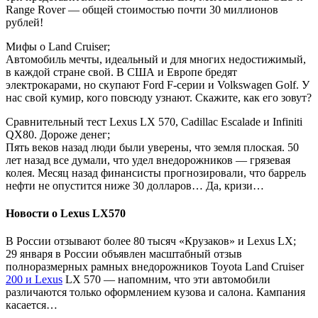
Range Rover — общей стоимостью почти 30 миллионов
рублей!
Мифы о Land Cruiser;
Автомобиль мечты, идеальный и для многих недостижимый,
в каждой стране свой. В США и Европе бредят
электрокарами, но скупают Ford F-серии и Volkswagen Golf. У
нас свой кумир, кого повсюду узнают. Скажите, как его зовут?
Сравнительный тест Lexus LX 570, Cadillac Escalade и Infiniti
QX80. Дороже денег;
Пять веков назад люди были уверены, что земля плоская. 50
лет назад все думали, что удел внедорожников — грязевая
колея. Месяц назад финансисты прогнозировали, что баррель
нефти не опустится ниже 30 долларов… Да, кризи…
Новости о Lexus LX570
В России отзывают более 80 тысяч «Крузаков» и Lexus LX;
29 января в России объявлен масштабный отзыв
полноразмерных рамных внедорожников Toyota Land Cruiser
200 и Lexus
LX 570 — напомним, что эти автомобили
различаются только оформлением кузова и салона. Кампания
касается…