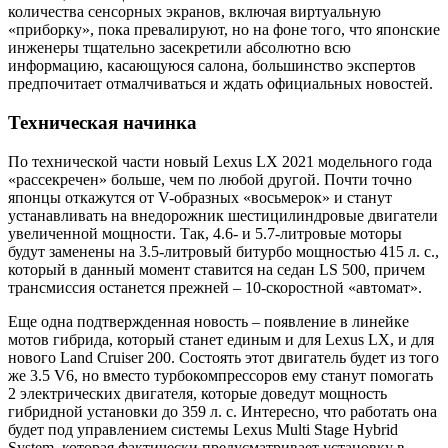
количества сенсорных экранов, включая виртуальную
«приборку», пока превалируют, но на фоне того, что японские
инженеры тщательно засекретили абсолютно всю
информацию, касающуюся салона, большинство экспертов
предпочитает отмалчиваться и ждать официальных новостей.
Техническая начинка
По технической части новый Lexus LX 2021 модельного года
«рассекречен» больше, чем по любой другой. Почти точно
японцы откажутся от V-образных «восьмерок» и станут
устанавливать на внедорожник шестицилиндровые двигатели
увеличенной мощности. Так, 4.6- и 5.7-литровые моторы
будут заменены на 3.5-литровый битурбо мощностью 415 л. с.,
который в данный момент ставится на седан LS 500, причем
трансмиссия останется прежней – 10-скоростной «автомат».
Еще одна подтвержденная новость – появление в линейке
мотов гибрида, который станет единым и для Lexus LX, и для
нового Land Cruiser 200. Состоять этот двигатель будет из того
же 3.5 V6, но вместо турбокомпрессоров ему станут помогать
2 электрических двигателя, которые доведут мощность
гибридной установки до 359 л. с. Интересно, что работать она
будет под управлением системы Lexus Multi Stage Hybrid
System, которая фактически предусматривает установку в