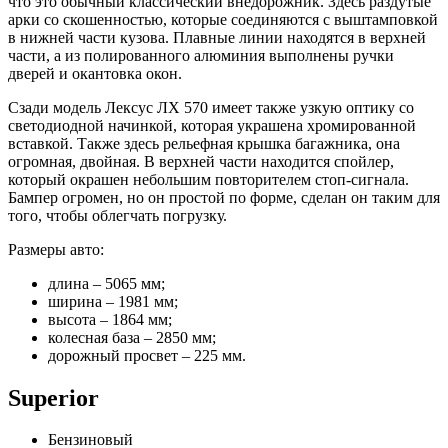
что это обычный классический внедорожник. Здесь раздутые
арки со скошенностью, которые соединяются с выштамповкой
в нижней части кузова. Плавные линии находятся в верхней
части, а из полированного алюминия выполнены ручки
дверей и окантовка окон.
Сзади модель Лексус ЛХ 570 имеет также узкую оптику со
светодиодной начинкой, которая украшена хромированной
вставкой. Также здесь рельефная крышка багажника, она
огромная, двойная. В верхней части находится спойлер,
который окрашен небольшим повторителем стоп-сигнала.
Бампер огромен, но он простой по форме, сделан он таким для
того, чтобы облегчать погрузку.
Размеры авто:
длина – 5065 мм;
ширина – 1981 мм;
высота – 1864 мм;
колесная база – 2850 мм;
дорожный просвет – 225 мм.
Superior
Бензиновый