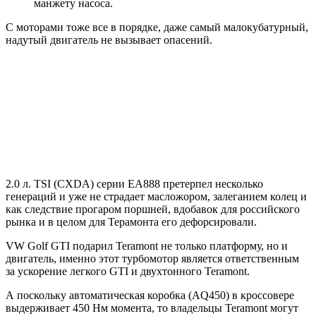
манжету насоса.
С моторами тоже все в порядке, даже самый малокубатурный,
надутый двигатель не вызывает опасений.
2.0 л. TSI (CXDA) серии EA888 претерпел несколько
генераций и уже не страдает масложором, залеганием колец и
как следствие прогаром поршней, вдобавок для российского
рынка и в целом для Терамонта его дефорсировали.
VW Golf GTI подарил Teramont не только платформу, но и
двигатель, именно этот турбомотор является ответственным
за ускорение легкого GTI и двухтонного Teramont.
А поскольку автоматическая коробка (AQ450) в кроссовере
выдерживает 450 Нм момента, то владельцы Teramont могут