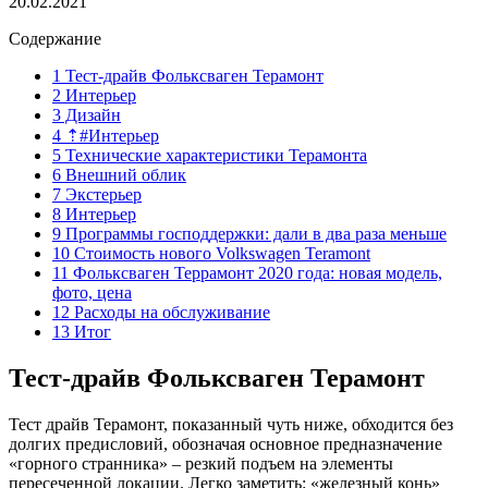
20.02.2021
Содержание
1 Тест-драйв Фольксваген Терамонт
2 Интерьер
3 Дизайн
4 ⇡#Интерьер
5 Технические характеристики Терамонта
6 Внешний облик
7 Экстерьер
8 Интерьер
9 Программы господдержки: дали в два раза меньше
10 Стоимость нового Volkswagen Teramont
11 Фольксваген Террамонт 2020 года: новая модель,
фото, цена
12 Расходы на обслуживание
13 Итог
Тест-драйв Фольксваген Терамонт
Тест драйв Терамонт, показанный чуть ниже, обходится без
долгих предисловий, обозначая основное предназначение
«горного странника» – резкий подъем на элементы
пересеченной локации. Легко заметить: «железный конь»