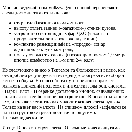
Многие видео-обзоры Volkswagen Teramont перечисляют
среди достоинств авто такие как:
открытие багажника взмахом ноги,
высоту отлета задней («багажной») стенки кузова,
устройство светодиодных фар ДХО (яркость и
продолжительность срока эксплуатации),
компактно размещенный на «передке» сонар
адаптивного круиз-контроля,
пользу от высоты салона (пассажирам ростом 1,9 метра
вполне комфортно на 1-м или 2-м ряду).
Из следующего видео о Террамонта Фольксваген видно, как
без проблем регулируется температура обогрева и, наоборот –
летнего обдува. На шоссейном пути приятно поражает
мягкость движений подвесок и интеллектуальность системы
«Парк Пилот». В баранке достаточно кнопок, связывающих
водителя со всей бортовой электроникой. В повороты «танк»
входит также элегантно как малолитражная «легковушка».
Только качнет вас малость. На слишком плохой «асфальтовке»
или на грунтовке трясет достаточно ощутимо.
Пневмоподвески нет.
И еще. В песке застрять легко. Огромные колеса ощутимо