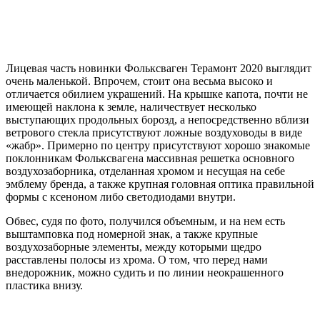
Лицевая часть новинки Фольксваген Терамонт 2020 выглядит
очень маленькой. Впрочем, стоит она весьма высоко и
отличается обилием украшений. На крышке капота, почти не
имеющей наклона к земле, наличествует несколько
выступающих продольных борозд, а непосредственно вблизи
ветрового стекла присутствуют ложные воздуховоды в виде
«жабр». Примерно по центру присутствуют хорошо знакомые
поклонникам Фольксвагена массивная решетка основного
воздухозаборника, отделанная хромом и несущая на себе
эмблему бренда, а также крупная головная оптика правильной
формы с ксеноном либо светодиодами внутри.
Обвес, судя по фото, получился объемным, и на нем есть
выштамповка под номерной знак, а также крупные
воздухозаборные элементы, между которыми щедро
расставлены полосы из хрома. О том, что перед нами
внедорожник, можно судить и по линии неокрашенного
пластика внизу.