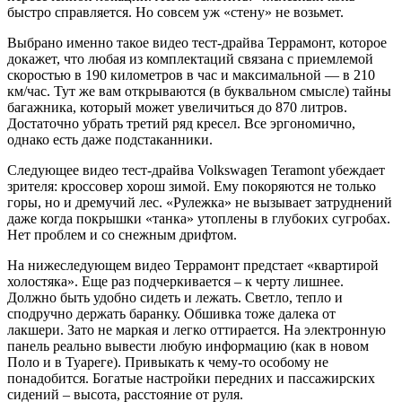
быстро справляется. Но совсем уж «стену» не возьмет.
Выбрано именно такое видео тест-драйва Террамонт, которое
докажет, что любая из комплектаций связана с приемлемой
скоростью в 190 километров в час и максимальной — в 210
км/час. Тут же вам открываются (в буквальном смысле) тайны
багажника, который может увеличиться до 870 литров.
Достаточно убрать третий ряд кресел. Все эргономично,
однако есть даже подстаканники.
Следующее видео тест-драйва Volkswagen Teramont убеждает
зрителя: кроссовер хорош зимой. Ему покоряются не только
горы, но и дремучий лес. «Рулежка» не вызывает затруднений
даже когда покрышки «танка» утоплены в глубоких сугробах.
Нет проблем и со снежным дрифтом.
На нижеследующем видео Террамонт предстает «квартирой
холостяка». Еще раз подчеркивается – к черту лишнее.
Должно быть удобно сидеть и лежать. Светло, тепло и
сподручно держать баранку. Обшивка тоже далека от
лакшери. Зато не маркая и легко оттирается. На электронную
панель реально вывести любую информацию (как в новом
Поло и в Туареге). Привыкать к чему-то особому не
понадобится. Богатые настройки передних и пассажирских
сидений – высота, расстояние от руля.