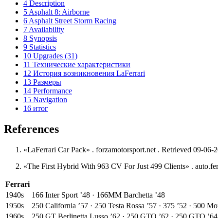
4 Description
5 Asphalt 8: Airborne
6 Asphalt Street Storm Racing
7 Availability
8 Synopsis
9 Statistics
10 Upgrades (31)
11 Технические характеристики
12 История возникновения LaFerrari
13 Размеры
14 Performance
15 Navigation
16 итог
References
«LaFerrari Car Pack» . forzamotorsport.net . Retrieved 09-06-
«The First Hybrid With 963 CV For Just 499 Clients» . auto.fe
Ferrari
1940s
166 Inter Sport ’48 · 166MM Barchetta ’48
1950s
250 California ’57 · 250 Testa Rossa ’57 · 375 ’52 · 500 Mo
1960s
250 GT Berlinetta Lusso ’62 · 250 GTO ’62 · 250 GTO ’64