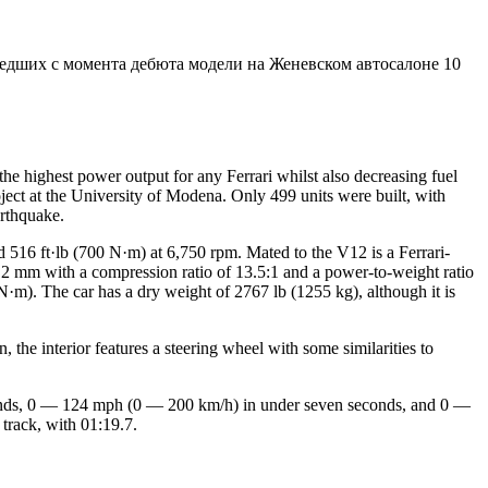
рошедших с момента дебюта модели на Женевском автосалоне 10
the highest power output for any Ferrari whilst also decreasing fuel
ject at the University of Modena. Only 499 units were built, with
arthquake.
516 ft·lb (700 N·m) at 6,750 rpm. Mated to the V12 is a Ferrari-
 mm with a compression ratio of 13.5:1 and a power-to-weight ratio
·m). The car has a dry weight of 2767 lb (1255 kg), although it is
the interior features a steering wheel with some similarities to
seconds, 0 — 124 mph (0 — 200 km/h) in under seven seconds, and 0 —
 track, with 01:19.7.