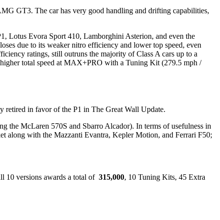
s-AMG GT3. The car has very good handling and drifting capabilities,
 P1, Lotus Evora Sport 410, Lamborghini Asterion, and even the
oses due to its weaker nitro efficiency and lower top speed, even
iency ratings, still outruns the majority of Class A cars up to a
tly higher total speed at MAX+PRO with a Tuning Kit (279.5 mph /
y retired in favor of the P1 in The Great Wall Update.
ding the McLaren 570S and Sbarro Alcador). In terms of usefulness in
racket along with the Mazzanti Evantra, Kepler Motion, and Ferrari F50;
ll 10 versions awards a total of
315,000
, 10 Tuning Kits, 45 Extra