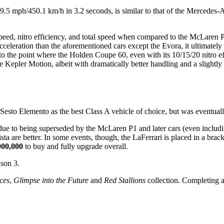
279.5 mph/450.1 km/h in 3.2 seconds, is similar to that of the Mercede
 speed, nitro efficiency, and total speed when compared to the McLaren
leration than the aforementioned cars except the Evora, it ultimately l
o the point where the Holden Coupe 60, even with its 10/15/20 nitro effic
he Kepler Motion, albeit with dramatically better handling and a sligh
Sesto Elemento as the best Class A vehicle of choice, but was eventuall
s due to being superseded by the McLaren P1 and later cars (even inclu
Pista are better. In some events, though, the LaFerrari is placed in a b
000,000
​ to buy and fully upgrade overall.
ason 3.
ces
,
Glimpse into the Future
and
Red Stallions
collection. Completing a