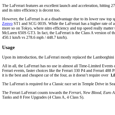
The LaFerrari features an excellent launch and acceleration, hitting 
and its nitro efficiency is decent too.
However, the LaFerrari is at a disadvantage due to its lower raw top
Zenvo
ST1 and SCG 003S. While the LaFerrari has a higher rate of acce
more so on Tokyo, where nitro efficiency and top speed really matter t
McLaren 650S GT3. In fact, the LaFerrari is the Class A version of t
450.1 km/h vs 278.6 mph / 448.7 km/h).
Usage
Upon its introduction, the LaFerrari mostly replaced the Lamborghini 
All in all, the LaFerrari has no use in almost all Time-Limited Event
Ferrari events, faster choices like the Ferrari 330 P4 and Ferrari 488 
it is the best and cheapest car of the four, as it doesn’t require over
1,
The LaFerrari is required for a Classic race set in Temple Drive in Se
The Ferrari LaFerrari counts towards the
Ferrari
,
New Blood
,
Euro A
Tanks and 8 Free Upgrades (4 Class A, 4 Class S).