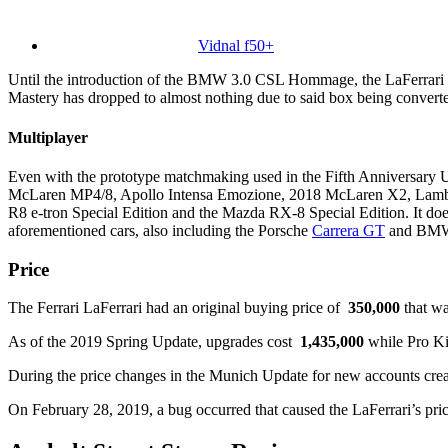
Vidnal f50+
Until the introduction of the BMW 3.0 CSL Hommage, the LaFerrari 
Mastery has dropped to almost nothing due to said box being converte
Multiplayer
Even with the prototype matchmaking used in the Fifth Anniversary Upd
McLaren MP4/8, Apollo Intensa Emozione, 2018 McLaren X2, Lamb
R8 e-tron Special Edition and the Mazda RX-8 Special Edition. It doe
aforementioned cars, also including the Porsche
Carrera GT
and BMW
Price
The Ferrari LaFerrari had an original buying price of
350,000
that w
As of the 2019 Spring Update, upgrades cost
1,435,000
​ while Pro K
During the price changes in the Munich Update for new accounts crea
On February 28, 2019, a bug occurred that caused the LaFerrari’s price 