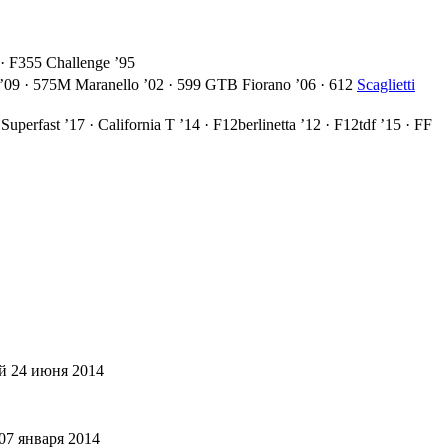
 · F355 Challenge ’95
 ’09 · 575M Maranello ’02 · 599 GTB Fiorano ’06 · 612
Scaglietti
erfast ’17 · California T ’14 · F12berlinetta ’12 · F12tdf ’15 · FF
й 24 июня 2014
07 января 2014