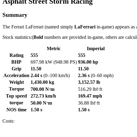
Asphalt Street Storm Racing
Summary
The Ferrari LaFerrari (named simply
LaFerrari
in-game) appears as a
Stock statistics:(
Bold
numbers are provided in-game, others are calcul
Metric
Imperial
Rating
555
555
BHP
697.98 kW (948.98 PS)
936.00 hp
Grip
11.50
11.50
Acceleration
2.44 s
(0–100 km/h)
2.36 s
(0–60 mph)
Weight
1,430.00 kg
3,152.57 lb
Torque
700.00 N⋅m
516.29 lbf⋅ft
Top speed
272.73 km/h
169.47 mph
torque
50.00 N⋅m
36.88 lbf⋅ft
NOS time
1.50 s
1.50 s
Costs: