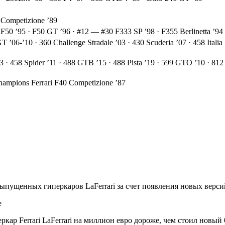
 Competizione ’89
F50 ’95 · F50 GT ’96 · #12 — #30 F333 SP ’98 · F355 Berlinetta ’94
06-’10 · 360 Challenge Stradale ’03 · 430 Scuderia ’07 · 458 Italia
 458 Spider ’11 · 488 GTB ’15 · 488 Pista ’19 · 599 GTO ’10 · 812 Sup
ampions Ferrari F40 Competizione ’87
выпущенных гиперкаров LaFerrari за счет появления новых верси
е
ар Ferrari LaFerrari на миллион евро дороже, чем стоил новый 