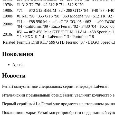
1970s
#1 312 T2 ’76 · #2 312 P ’71 · 512 S ’70
1980s
#71 — #72 512 BB/LM ’82 · 288 GTO ’84 · F40 ’87 · F40
1990s
#1 641 ’90 · 355 GTS ’98 · 360 Modena ’99 · 512 TR ’92 · 
#11 — #88 550 Maranello GTS ’03-’05 · #62 — #90 F430GT ’
2000s
’04 · California ’09 · Enzo Ferrari ’02 · F430 ’04 · FXX ’05
#51 — #62 458 Italia GTE/GTLM ’11-’14 · 458 Speciale ’13 ·
2010s
’11 · FXX K ’14 · LaFerrari ’13 · Portofino ’18
Related
Formula Drift #117 599 GTB Fiorano ’07 · LEGO Speed Ch
Поколения
Aperta
Новости
Ferrari выпустит две специальных серии гиперкара LaFerrari
Итальянский премиальный бренд Ferrari увеличит количество 
Первый серийный La Ferrari уже продается на вторичном рынк
Поклонники марки Ferrari могут приобрести подержанный суперк