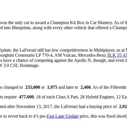
was the only car to award a Champion Kit Box in Car Mastery. As of 
d into Blueprints, along with every other vehicle that offered a Champ
ate, the LaFerrari still has low competitiveness in Multiplayer, as at
orghini Centenario LP 770-4, AM Vulcan, Mercedes-Benz
SLK 55 
s have a chance of competing against the Apollo N, though, and even th
 3.0 CSL Hommage.
as changed to
235,000
or
1,975
and later to
2,400
. As of the Fifteent
its require
477,600
​, 18 of each Class A Part, 28 Hybrid Engines, 12 E
ted after November 13, 2017, the LaFerrari had a buying price of
2,9
to revert back to it’s pre-
Fast Lane Update
price, this was fixed shortly