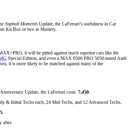
the
Asphalt Moments
Update, the LaFerrari’s usefulness in Car
ion Kit Box or two in Mastery.
 MAX+PRO, it will be pitted against much superior cars like the
AMG
Special Edition, and even a MAX 0500 PRO 5050-tuned Audi
en, it is more likely to be matched against many of the
h Anniversary Update, the LaFerrari costs
7,450
.
arly & Initial Techs each, 24 Mid-Techs, and 12 Advanced Techs.
25
.
 after.