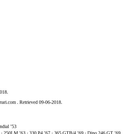
2018.
rrari.com . Retrieved 09-06-2018.
ndial ’53
 · 250LM ’63 · 330 P4 ’67 · 365 GTB/4 ’69 · Dino 246 GT ’69