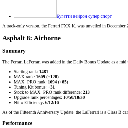
Бугатти вейрон супер спорт
A track-only version, the Ferrari FXX K, was unveiled in December 
Asphalt 8: Airborne
Summary
The Ferrari LaFerrari was added in the Daily Bonus Update as a mid Cl
Starting rank:
1481
MAX rank:
1609
(
+128
)
MAX+PRO rank:
1694
(
+85
)
Tuning Kit bonus:
+31
Stock to MAX+PRO rank difference:
213
Upgrade rank percentages:
10/50/10/30
Nitro Efficiency:
6/12/16
As of the Fifteenth Anniversary Update, the LaFerrari is a Class B car
Performance