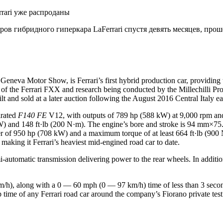
rrari уже распроданы
ляров гибридного гиперкара LaFerrari спустя девять месяцев, п
 Geneva Motor Show, is Ferrari’s first hybrid production car, providing 
of the Ferrari FXX and research being conducted by the Millechilli Pro
t and sold at a later auction following the August 2016 Central Italy e
irated
F140 FE
V12, with outputs of 789 hp (588 kW) at 9,000 rpm and 
 and 148 ft·lb (200 N·m). The engine’s bore and stroke is 94 mm×75.2
r of 950 hp (708 kW) and a maximum torque of at least 664 ft·lb (900 N
 making it Ferrari’s heaviest mid-engined road car to date.
tomatic transmission delivering power to the rear wheels. In addition, 
50 km/h), along with a 0 — 60 mph (0 — 97 km/h) time of less than 3 
 time of any Ferrari road car around the company’s Fiorano private test