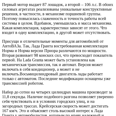
Первый мотор выдает 87 лошадок, а второй – 106 л.с. В обоих
силовых агрегатах реализованы уникальные конструктивные
решения, в частности, в механизме поршневой группы.
Поэтому повысилась слаженность и точность работы всей
системы в целом. Вдобавок, уменьшилась и масса механизма.
Какая комплектация, характеристики зависят от этого. Что
входит в одну комплектацию, в другой может отсутствовать.
Присущи и отличительные моменты для автомобилей от
АвтоВАЗа. Так, Лада Гранта востребованная комплектация
Норма и Норма версии Приора различаются по мощности.
Вторая развивает 98 конских сил, что превосходит показатель
первой. На Lada Granta может быть установлена как
механическая трансмиссия, так и автомат. Версия может
включать в себя кондиционер, а может и не
включать.Восьмицилиндровый двигатель лады работает
только с автоматом. Последние модификации оснащены уже
трансмиссией роботом.
Набор до сотни на четырех цилиндрах машина производит за
11,8 секунды. Наличие подобного разгона позволяет уверенно
себя чувствовать и в условиях городских улиц, и на
загородных трассах. Крейсерская скорость может достигать
167 км/ч. Это и объясняет столь высокий интерес к Лада
Гранта у автомобилистов, которым по нраву надежный и