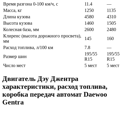
Время разгона 0-100 км/ч, с
11.4
—
Масса, кг
1250
1135
Длина кузова
4580
4310
Высота кузова
1460
1505
Колесная база, мм
2600
2480
Клиренс (высота дорожного просвета),
145
160
мм
Расход топлива, л/100 км
7.8
—
195/55
195/55
Размер шин
R15
R15
Число мест
5 мест
5 мест
Двигатель Дэу Джентра
характеристики, расход топлива,
коробка передач автомат Daewoo
Gentra