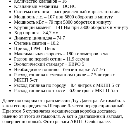
Количество клапанов – 16
Клапанный механизм – DOHC
Система питания – распределенный впрыск топлива
Мощность л.с. – 107 при 5800 оборотах в минуту
Мощность кВт – 79 при 5800 оборотах в минуту
Крутящий момент – 141 Нм при 3800 оборотах в минуту
Ход поршня – 84,7 мм
Диаметр цилиндра – 74,7
Степень сжатия – 10,2
Привод ГРМ – Цепь
Максимальная скорость – 180 километров в час
Разгон до первой сотни – 11.9 секунд
Экологический стандарт – ЕВРО 5
Необходимое топливо – бензин марки АИ-95
Расход топлива в смешанном цикле – 7.5 литров с
МКПП 5-ст
Расход топлива по городу – 8.4 литров с МКПП 5-ст
Расход топлива по трассе – 6.9 литров с МКПП 5-ст
Далее поговорим от трансмиссии Дэу Джентра. Автомобиль
как и его прародитель Шевроле Лачетти переднеприводный.
При этом 5 ступенчатая механическая коробка досталась
именно от этого автомобиля. А вот 6-диапазонный автомат,
совершенно новый. Фото рычага АКПП Gentra далее.