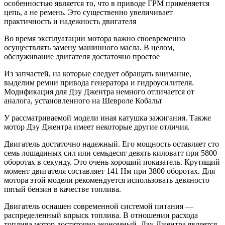
особенностью является то, что в приводе ГРМ применяется
цепь, а не ремень. Это существенно увеличивает
практичность и надежность двигателя
Во время эксплуатации мотора важно своевременно
осуществлять замену машинного масла. В целом,
обслуживание двигателя достаточно простое
Из запчастей, на которые следует обращать внимание,
выделим ремни привода генератора и гидроусилителя.
Модификация для Дэу Джентра немного отличается от
аналога, установленного на Шевроле Кобальт
У рассматриваемой модели иная катушка зажигания. Также
мотор Дэу Джентра имеет некоторые другие отличия.
Двигатель достаточно надежный. Его мощность оставляет сто
семь лошадиных сил или семьдесят девять киловатт при 5800
оборотах в секунду. Это очень хороший показатель. Крутящий
момент двигателя составляет 141 Нм при 3800 оборотах. Для
мотора этой модели рекомендуется использовать девяносто
пятый бензин в качестве топлива.
Двигатель оснащен современной системой питания —
распределенный впрыск топлива. В отношении расхода
топлива мотор достаточно экономный. Дэу Джентра является