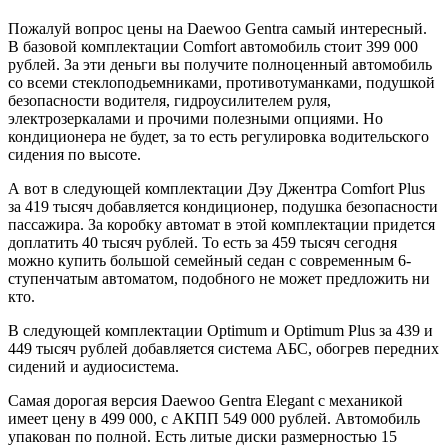
Пожалуй вопрос цены на Daewoo Gentra самый интересный.
В базовой комплектации Comfort автомобиль стоит 399 000
рублей. За эти деньги вы получите полноценный автомобиль
со всеми стеклоподьемниками, противотуманками, подушкой
безопасности водителя, гидроусилителем руля,
электрозеркалами и прочими полезными опциями. Но
кондиционера не будет, за то есть регулировка водительского
сидения по высоте.
А вот в следующей комплектации Дэу Джентра Comfort Plus
за 419 тысяч добавляется кондиционер, подушка безопасности
пассажира. За коробку автомат в этой комплектации придется
доплатить 40 тысяч рублей. То есть за 459 тысяч сегодня
можно купить большой семейный седан с современным 6-
ступенчатым автоматом, подобного не может предложить ни
кто.
В следующей комплектации Optimum и Optimum Plus за 439 и
449 тысяч рублей добавляется система АБС, обогрев передних
сидений и аудиосистема.
Самая дорогая версия Daewoo Gentra Elegant с механикой
имеет цену в 499 000, с АКПП 549 000 рублей. Автомобиль
упакован по полной. Есть литые диски размерностью 15