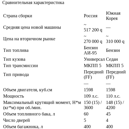
Сравнительная характеристика
Южная
Страна сборки
Россия
Корея
~
Средняя цена новой машины
—
517 200 q
~
~
Цена на вторичном рынке
270 000 q
310 000 q
Бензин
Тип топлива
Бензин
АИ-95
Тип кузова
Универсал
Седан
Тип трансмиссии
МКПП 5
МКПП 5
Передний
Передний
Тип привода
(FF)
(FF)
—
—
Объем двигателя, куб.см
1598
1598
Мощность
109 л.с.
110 л.с.
Максимальный крутящий момент, Н*м
150 (15) /
148 (15) /
(кг*м) при об./мин.
3600
4200
Объем топливного бака, л
60
45
Число дверей
5
4
Объем багажника, л
400
400