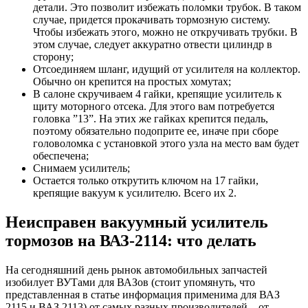
детали. Это позволит избежать поломки трубок. В таком
случае, придется прокачивать тормозную систему.
Чтобы избежать этого, можно не откручивать трубки. В
этом случае, следует аккуратно отвести цилиндр в
сторону;
Отсоединяем шланг, идущий от усилителя на коллектор.
Обычно он крепится на простых хомутах;
В салоне скручиваем 4 гайки, крепящие усилитель к
щиту моторного отсека. Для этого вам потребуется
головка ”13”. На этих же гайках крепится педаль,
поэтому обязательно подоприте ее, иначе при сборе
головоломка с установкой этого узла на место вам будет
обеспечена;
Снимаем усилитель;
Остается только открутить ключом на 17 гайки,
крепящие вакуум к усилителю. Всего их 2.
Неисправен вакуумный усилитель
тормозов на ВАЗ-2114: что делать
На сегодняшний день рынок автомобильных запчастей
изобилует ВУТами для ВАЗов (стоит упомянуть, что
представленная в статье информация применима для ВАЗ
2115 и ВАЗ 2113) от самых разных производителей – от