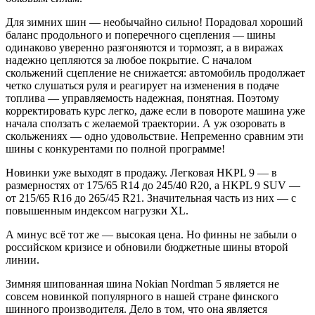
Для зимних шин — необычайно сильно! Порадовал хороший
баланс продольного и поперечного сцепления — шины
одинаково уверенно разгоняются и тормозят, а в виражах
надежно цепляются за любое покрытие. С началом
скольжений сцепление не снижается: автомобиль продолжает
четко слушаться руля и реагирует на изменения в подаче
топлива — управляемость надежная, понятная. Поэтому
корректировать курс легко, даже если в повороте машина уже
начала сползать с желаемой траектории. А уж озоровать в
скольжениях — одно удовольствие. Непременно сравним эти
шины с конкурентами по полной программе!
Новинки уже выходят в продажу. Легковая HKPL 9 — в
размерностях от 175/65 R14 до 245/40 R20, а HKPL 9 SUV —
от 215/65 R16 до 265/45 R21. Значительная часть из них — с
повышенным индексом нагрузки XL.
А минус всё тот же — высокая цена. Но финны не забыли о
российском кризисе и обновили бюджетные шины второй
линии.
Зимняя шипованная шина Nokian Nordman 5 является не
совсем новинкой популярного в нашей стране финского
шинного производителя. Дело в том, что она является