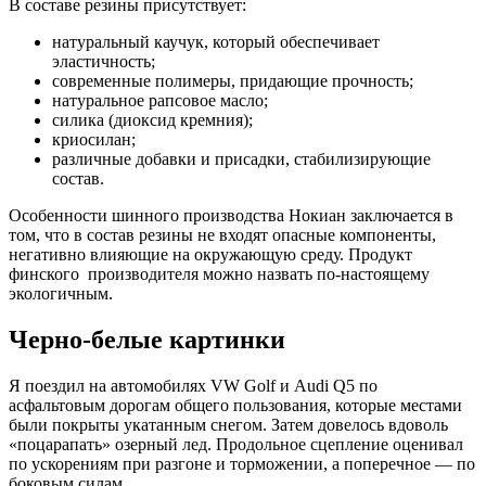
В составе резины присутствует:
натуральный каучук, который обеспечивает
эластичность;
современные полимеры, придающие прочность;
натуральное рапсовое масло;
силика (диоксид кремния);
криосилан;
различные добавки и присадки, стабилизирующие
состав.
Особенности шинного производства Нокиан заключается в
том, что в состав резины не входят опасные компоненты,
негативно влияющие на окружающую среду. Продукт
финского производителя можно назвать по-настоящему
экологичным.
Черно-белые картинки
Я поездил на автомобилях VW Golf и Audi Q5 по
асфальтовым дорогам общего пользования, которые местами
были покрыты укатанным снегом. Затем довелось вдоволь
«поцарапать» озерный лед. Продольное сцепление оценивал
по ускорениям при разгоне и торможении, а поперечное — по
боковым силам.