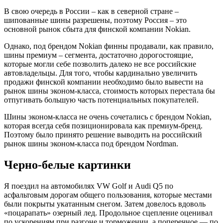
В свою очередь в России – как в северной стране –
шипованные шины разрешены, поэтому Россия – это
основной рынок сбыта для финской компании Nokian.
Однако, под брендом Nokian финны продавали, как правило,
шины премиум – сегмента, достаточно дорогостоящие,
которые могли себе позволить далеко не все российские
автовладельцы. Для того, чтобы кардинально увеличить
продажи финской компании необходимо было вывести на
рынок шины эконом-класса, стоимость которых перестала бы
отпугивать большую часть потенциальных покупателей.
Шины эконом-класса не очень сочетались с брендом Nokian,
которая всегда себя позиционировала как премиум-бренд.
Поэтому было принято решение выводить на российский
рынок шины эконом-класса под брендом Nordman.
Черно-белые картинки
Я поездил на автомобилях VW Golf и Audi Q5 по
асфальтовым дорогам общего пользования, которые местами
были покрыты укатанным снегом. Затем довелось вдоволь
«поцарапать» озерный лед. Продольное сцепление оценивал
по ускорениям при разгоне и торможении, а поперечное — по