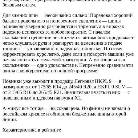
боковым силам.
Для зимних шин — необычайно сильно! Порадовал хороший
баланс продольного и поперечного сцепления — шины
одинаково уверенно разгоняются и тормозят, а в виражах
надежно цепляются за любое покрытие. С началом
скольжений сцепление не снижается: автомобиль продолжает
четко слушаться руля и реагирует на изменения в подаче
топлива — управляемость надежная, понятная. Поэтому
корректировать курс легко, даже если в повороте машина уже
начала сползать с желаемой траектории. А уж озоровать в
скольжениях — одно удовольствие. Непременно сравним эти
шины с конкурентами по полной программе!
Новинки уже выходят в продажу. Легковая HKPL 9 — в
размерностях от 175/65 R14 до 245/40 R20, а HKPL 9 SUV —
от 215/65 R16 до 265/45 R21. Значительная часть из них — с
повышенным индексом нагрузки XL.
А минус всё тот же — высокая цена. Но финны не забыли о
российском кризисе и обновили бюджетные шины второй
линии.
Характеристика в рейтинге