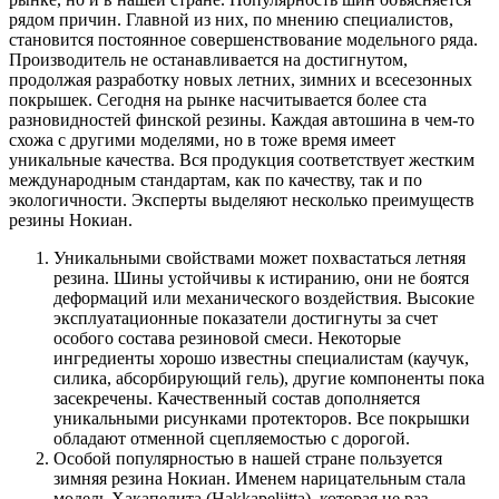
рядом причин. Главной из них, по мнению специалистов,
становится постоянное совершенствование модельного ряда.
Производитель не останавливается на достигнутом,
продолжая разработку новых летних, зимних и всесезонных
покрышек. Сегодня на рынке насчитывается более ста
разновидностей финской резины. Каждая автошина в чем-то
схожа с другими моделями, но в тоже время имеет
уникальные качества. Вся продукция соответствует жестким
международным стандартам, как по качеству, так и по
экологичности. Эксперты выделяют несколько преимуществ
резины Нокиан.
Уникальными свойствами может похвастаться летняя
резина. Шины устойчивы к истиранию, они не боятся
деформаций или механического воздействия. Высокие
эксплуатационные показатели достигнуты за счет
особого состава резиновой смеси. Некоторые
ингредиенты хорошо известны специалистам (каучук,
силика, абсорбирующий гель), другие компоненты пока
засекречены. Качественный состав дополняется
уникальными рисунками протекторов. Все покрышки
обладают отменной сцепляемостью с дорогой.
Особой популярностью в нашей стране пользуется
зимняя резина Нокиан. Именем нарицательным стала
модель Хакапелита (Hakkapeliitta), которая не раз