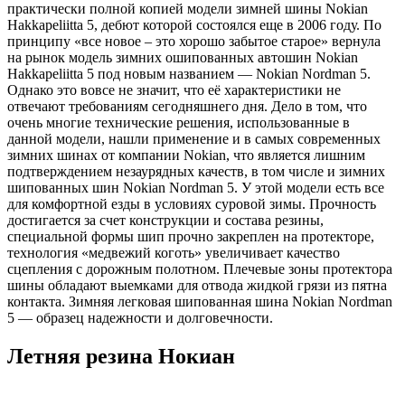
практически полной копией модели зимней шины Nokian
Hakkapeliitta 5, дебют которой состоялся еще в 2006 году. По
принципу «все новое – это хорошо забытое старое» вернула
на рынок модель зимних ошипованных автошин Nokian
Hakkapeliitta 5 под новым названием — Nokian Nordman 5.
Однако это вовсе не значит, что её характеристики не
отвечают требованиям сегодняшнего дня. Дело в том, что
очень многие технические решения, использованные в
данной модели, нашли применение и в самых современных
зимних шинах от компании Nokian, что является лишним
подтверждением незаурядных качеств, в том числе и зимних
шипованных шин Nokian Nordman 5. У этой модели есть все
для комфортной езды в условиях суровой зимы. Прочность
достигается за счет конструкции и состава резины,
специальной формы шип прочно закреплен на протекторе,
технология «медвежий коготь» увеличивает качество
сцепления с дорожным полотном. Плечевые зоны протектора
шины обладают выемками для отвода жидкой грязи из пятна
контакта. Зимняя легковая шипованная шина Nokian Nordman
5 — образец надежности и долговечности.
Летняя резина Нокиан