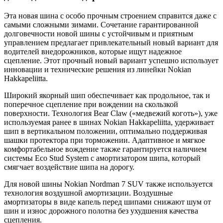
Эта новая шина с особо прочным строением справится даже с
самыми сложными зимами. Сочетание гарантированной
долговечности новой шины с устойчивым и приятным
управлением предлагает привлекательный новый вариант для
водителей внедорожников, которые ищут надежное
сцепление. Этот прочный новый вариант успешно использует
инновации и технические решения из линейки Nokian
Hakkapeliitta.
Широкий якорный шип обеспечивает как продольное, так и
поперечное сцепление при вождении на скользкой
поверхности. Технология Bear Claw («медвежий коготь»), уже
используемая ранее в шинах Nokian Hakkapeliitta, удерживает
шип в вертикальном положении, оптимально поддерживая
шашки протектора при торможении. Адаптивное и мягкое
комфортабельное вождение также гарантируется наличием
системы Eco Stud System с амортизатором шипа, который
смягчает воздействие шипа на дорогу.
Для новой шины Nokian Nordman 7 SUV также используется
технология воздушной амортизации. Воздушные
амортизаторы в виде капель перед шипами снижают шум от
шин и износ дорожного полотна без ухудшения качества
сцепления.