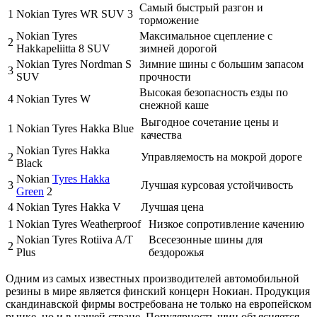
Самый быстрый разгон и
1
Nokian Tyres WR SUV 3
торможение
Nokian Tyres
Максимальное сцепление с
2
Hakkapeliitta 8 SUV
зимней дорогой
Nokian Tyres Nordman S
Зимние шины с большим запасом
3
SUV
прочности
Высокая безопасность езды по
4
Nokian Tyres W
снежной каше
Выгодное сочетание цены и
1
Nokian Tyres Hakka Blue
качества
Nokian Tyres Hakka
2
Управляемость на мокрой дороге
Black
Nokian
Tyres Hakka
3
Лучшая курсовая устойчивость
Green
2
4
Nokian Tyres Hakka V
Лучшая цена
1
Nokian Tyres Weatherproof
Низкое сопротивление качению
Nokian Tyres Rotiiva A/T
Всесезонные шины для
2
Plus
бездорожья
Одним из самых известных производителей автомобильной
резины в мире является финский концерн Нокиан. Продукция
скандинавской фирмы востребована не только на европейском
рынке, но и в нашей стране. Популярность шин объясняется