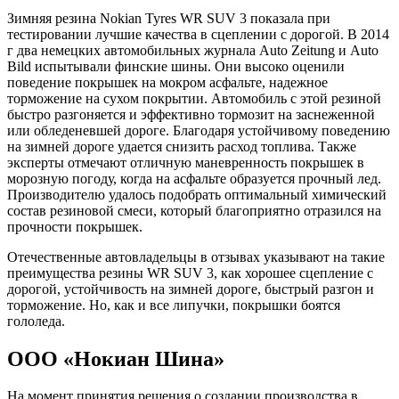
Зимняя резина Nokian Tyres WR SUV 3 показала при
тестировании лучшие качества в сцеплении с дорогой. В 2014
г два немецких автомобильных журнала Auto Zeitung и Auto
Bild испытывали финские шины. Они высоко оценили
поведение покрышек на мокром асфальте, надежное
торможение на сухом покрытии. Автомобиль с этой резиной
быстро разгоняется и эффективно тормозит на заснеженной
или обледеневшей дороге. Благодаря устойчивому поведению
на зимней дороге удается снизить расход топлива. Также
эксперты отмечают отличную маневренность покрышек в
морозную погоду, когда на асфальте образуется прочный лед.
Производителю удалось подобрать оптимальный химический
состав резиновой смеси, который благоприятно отразился на
прочности покрышек.
Отечественные автовладельцы в отзывах указывают на такие
преимущества резины WR SUV 3, как хорошее сцепление с
дорогой, устойчивость на зимней дороге, быстрый разгон и
торможение. Но, как и все липучки, покрышки боятся
гололеда.
ООО «Нокиан Шина»
На момент принятия решения о создании производства в