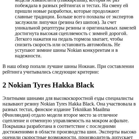
побеждала в разных рейтингах и тестах. На смену ей
пришли новые разработки, которые продолжают
славные традиции. Больше всего похвалы от экспертов
заслужили липучки (резина без шипов). За счет
уникальной рецептуры резины и оригинальных ламелей
достигнута высокая сцепляемость с зимней дорогой.
Легкого нажатия на педаль тормоза хватает, чтобы
снизить скорость или остановить автомобиль. Не
уступают зимние шины Nokian конкурентам и в
надежности.
В наш обзор попали лучшие шины Нокиан. При составлении
рейтинга учитывались следующие критерии:
2 Nokian Tyres Hakka Black
Элитными шинами для высокоскоростной езды специалисты
называют резину Nokian Tyres Hakka Black. Она участвовала в
разных тестах, финское издание Tekniikan Maailma
(Финляндия) отдало модели второе место за отличное
сцепление и отменную управляемость на мокром асфальте.
Покрышка разработана в соответствие с последними
достижениями в области производства шин. Эксперты высоко
оценили скоростные возможности, производитель допускает