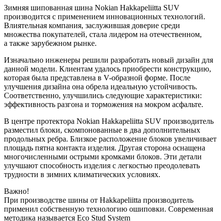
Зимняя шипованная шина Nokian Hakkapeliitta SUV
производится с применением инновационных технологий.
Влиятельная компания, заслужившая доверие среди
множества покупателей, стала лидером на отечественном,
а также зарубежном рынке.
Изначально инженеры решили разработать новый дизайн для
данной модели. Клиентам удалось приобрести конструкцию,
которая была представлена в V-образной форме. После
улучшения дизайна она обрела идеальную устойчивость.
Соответственно, улучшились следующие характеристики:
эффективность разгона и торможения на мокром асфальте.
В центре протектора Nokian Hakkapeliitta SUV производитель
разместил блоки, скомпонованные в два дополнительных
продольных ребра. Близкое расположение блоков увеличивает
площадь пятна контакта изделия. Другая сторона оснащена
многочисленными острыми кромками блоков. Эти детали
улучшают способность изделия с легкостью преодолевать
трудности в зимних климатических условиях.
Важно!
При производстве шины от Hakkapeliitta производитель
применил собственную технологию ошиповки. Современная
методика называется Eco Stud System