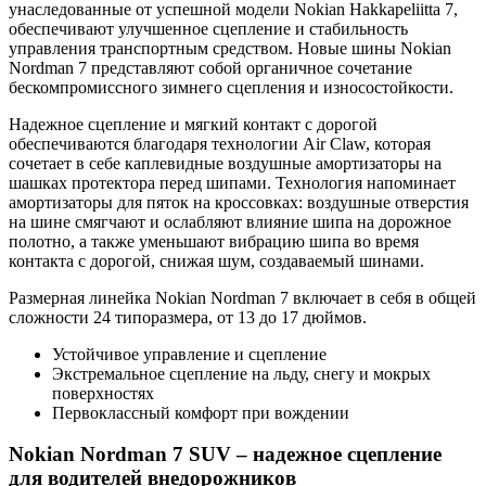
унаследованные от успешной модели Nokian Hakkapeliitta 7,
обеспечивают улучшенное сцепление и стабильность
управления транспортным средством. Новые шины Nokian
Nordman 7 представляют собой органичное сочетание
бескомпромиссного зимнего сцепления и износостойкости.
Надежное сцепление и мягкий контакт с дорогой
обеспечиваются благодаря технологии Air Claw, которая
сочетает в себе каплевидные воздушные амортизаторы на
шашках протектора перед шипами. Технология напоминает
амортизаторы для пяток на кроссовках: воздушные отверстия
на шине смягчают и ослабляют влияние шипа на дорожное
полотно, а также уменьшают вибрацию шипа во время
контакта с дорогой, снижая шум, создаваемый шинами.
Размерная линейка Nokian Nordman 7 включает в себя в общей
сложности 24 типоразмера, от 13 до 17 дюймов.
Устойчивое управление и сцепление
Экстремальное сцепление на льду, снегу и мокрых
поверхностях
Первоклассный комфорт при вождении
Nokian Nordman 7 SUV – надежное сцепление
для водителей внедорожников