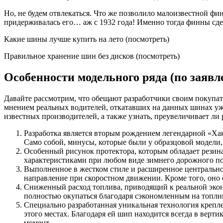
Но, не будем отвлекаться. Что же позволило малоизвестной фи
придерживалась его… аж с 1932 года! Именно тогда финны сде
Какие шины лучше купить на лето (посмотреть)
Правильное хранение шин без дисков (посмотреть)
Особенности модельного ряда (по заяв
Давайте рассмотрим, что обещают разработчики своим покупа
мнением реальных водителей, откатавших на данных шинах уже
известных производителей, а также узнать, преувеличивает ли р
Разработка является вторым рождением легендарной «Хак
Само собой, минусы, которые были у образцовой модели
Особенный рисунок протектора, которым обладает рези
характеристиками при любом виде зимнего дорожного пок
Выполненное в жестком стиле и расширенное центрально
направление при скоростном движении. Кроме того, оно 
Сниженный расход топлива, приводящий к реальной экон
полностью окупаться благодаря сэкономленным на топлив
Специально разработанная уникальная технология крепл
этого местах. Благодаря ей шип находится всегда в вер
момент.