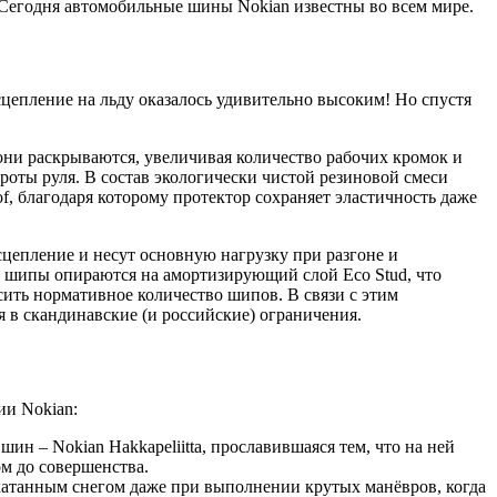
 Сегодня автомобильные шины Nokian известны во всем мире.
 сцепление на льду оказалось удивительно высоким! Но спустя
они раскрываются, увеличивая количество рабочих кромок и
ороты руля. В состав экологически чистой резиновой смеси
of, благодаря которому протектор сохраняет эластичность даже
сцепление и несут основную нагрузку при разгоне и
 шипы опираются на амортизирующий слой Eco Stud, что
сить нормативное количество шипов. В связи с этим
 в скандинавские (и российские) ограничения.
и Nokian:
 – Nokian Hakkapeliitta, прославившаяся тем, что на ней
м до совершенства.
акатанным снегом даже при выполнении крутых манёвров, когда