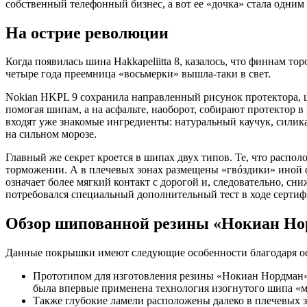
собственный телефонный бизнес, а вот ее «дочка» стала одни
На острие революции
Когда появилась шина Hakkapeliitta 8, казалось, что финнам т
четыре года преемница «восьмерки» вышла-таки в свет.
Nokian HKPL 9 сохранила направленный рисунок протектора, ш
помогая шипам, а на асфальте, наоборот, собирают протектор 
входят уже знакомые ингредиенты: натуральный каучук, силика,
на сильном морозе.
Главный же секрет кроется в шипах двух типов. Те, что распо
торможении. А в плечевых зонах размещены «гвóздики» иной 
означает более мягкий контакт с дорогой и, следовательно, с
потребовался специальный дополнительный тест в ходе сертифи
Обзор шипованной резины «Нокиан Но
Данные покрышки имеют следующие особенности благодаря ос
Прототипом для изготовления резины «Нокиан Нордман» п
была впервые применена технология изогнутого шипа «м
Также глубокие ламели расположены далеко в плечевых з