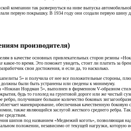
нской компании так развернуться на ниве выпуска автомобильно
лали первую покрышку. В 1934 году они создали первую шину д
лениям производителя)
телям в качестве основных привлекательных сторон резины «Но
 какое-то время. Это поможет увидеть, стоит ли платить за бр
азработчик свои достижения, и если да, то насколько.
апелиты 5» и получила от нее все положительные стороны, плю
, должны были быть устранены или сведены к минимуму.
на «Нокиан Нордман 5», выполнен в фирменном V-образном стил
рытия, будь то гололед на грунтовой дороге или же чистый сух
е ребро, получившее большое количество боковых зигзагообраз
облегчает маневрирование, обеспечивая качественную боковую с
омии, также являющийся заслугой жесткого среднего ребра. Так
е средствам.
ения шипов под названием «Медвежий коготь», позволяющая над
тикальном положении, независимо от текущей нагрузки, которую