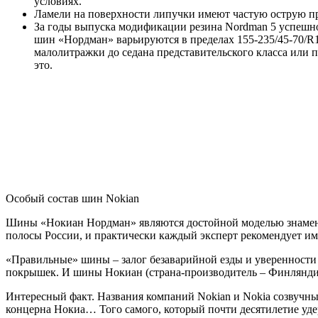
условиях.
Ламели на поверхности липучки имеют частую острую про
За годы выпуска модификации резина Nordman 5 успешно
шин «Нордман» варьируются в пределах 155-235/45-70/R1
малолитражки до седана представительского класса или 
это.
Особый состав шин Nokian
Шины «Нокиан Нордман» являются достойной моделью знамени
полосы России, и практически каждый эксперт рекомендует име
«Правильные» шины – залог безаварийной езды и уверенности 
покрышек. И шины Нокиан (страна-производитель – Финляндия
Интересный факт. Названия компаний Nokian и Nokia созвучны, 
концерна Нокиа… Того самого, который почти десятилетие уд