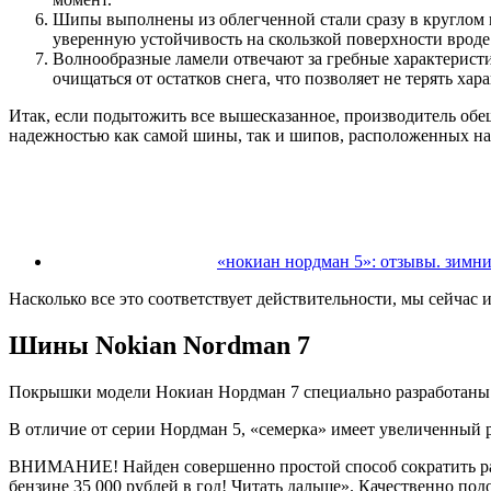
Шипы выполнены из облегченной стали сразу в круглом 
уверенную устойчивость на скользкой поверхности вроде 
Волнообразные ламели отвечают за гребные характерист
очищаться от остатков снега, что позволяет не терять 
Итак, если подытожить все вышесказанное, производитель об
надежностью как самой шины, так и шипов, расположенных на н
«нокиан нордман 5»: отзывы. зимн
Насколько все это соответствует действительности, мы сейчас
Шины Nokian Nordman 7
Покрышки модели Нокиан Нордман 7 специально разработаны д
В отличие от серии Нордман 5, «семерка» имеет увеличенный р
ВНИМАНИЕ! Найден совершенно простой способ сократить расхо
бензине 35 000 рублей в год! Читать дальше». Качественно п