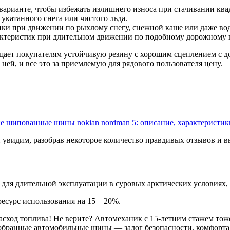
варианте, чтобы избежать излишнего износа при стачивании кв
укатанного снега или чистого льда.
ики при движении по рыхлому снегу, снежной каше или даже в
характеристик при длительном движении по подобному дорожному
ещает покупателям устойчивую резину с хорошим сцеплением с 
ей, и все это за приемлемую для рядового пользователя цену.
ие шипованные шины nokian nordman 5: описание, характеристик
 и увидим, разобрав некоторое количество правдивых отзывов и 
ля длительной эксплуатации в суровых арктических условиях, 
есурс использования на 15 – 20%.
д топлива! Не верите? Автомеханик с 15-летним стажем тоже н
одобранные автомобильные шины — залог безопасности, комфорта