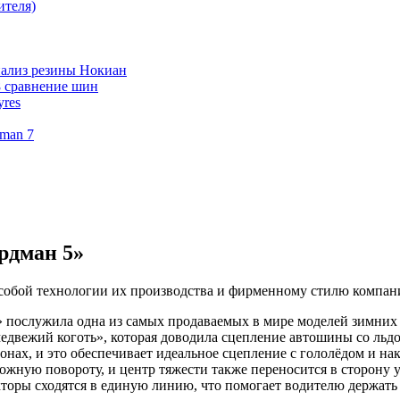
ителя)
нализ резины Нокиан
 8 сравнение шин
res
man 7
рдман 5»
обой технологии их производства и фирменному стилю компани
ослужила одна из самых продаваемых в мире моделей зимних шин
едвежий коготь», которая доводила сцепление автошины со льдо
онах, и это обеспечивает идеальное сцепление с гололёдом и н
ложную повороту, и центр тяжести также переносится в сторону 
торы сходятся в единую линию, что помогает водителю держать