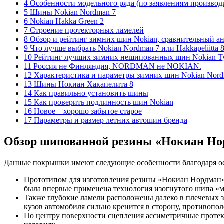
4 Особенности модельного ряда (по заявлениям производ
5 Шины Nokian Nordman 7
6 Nokian Hakka Green 2
7 Строение протекторных ламелей
8 Обзор и рейтинг зимних шин Nokian, сравнительный а
9 Что лучше выбрать Nokian Nordman 7 или Hakkapeliitta
10 Рейтинг лучших зимних нешипованных шин Nokian Ty
11 Россия не Финляндия, NORDMAN не NOKIAN.
12 Характеристика и параметры зимних шин Nokian Nord
13 Шины Нокиан Хакапелита 8
14 Как правильно установить шины
15 Как проверить подлинность шин Nokian
16 Новое – хорошо забытое старое
17 Параметры и размер летних автошин бренда
Обзор шипованной резины «Нокиан Но
Данные покрышки имеют следующие особенности благодаря ос
Прототипом для изготовления резины «Нокиан Нордман» п
была впервые применена технология изогнутого шипа «м
Также глубокие ламели расположены далеко в плечевых з
кузов автомобиля сильно кренится в сторону, противопо
По центру поверхности сцепления ассиметричные протек