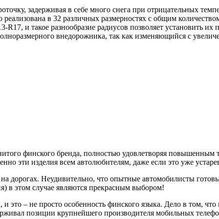
точку, задерживая в себе много снега при отрицательных темпер
 реализована в 32 различных размерностях с общим количеством
3-R17, и такое разнообразие радиусов позволяет установить их 
полноразмерного внедорожника, так как изменяющийся с увеличе
того финского бренда, полностью удовлетворяя повышенным т
нно эти изделия всем автолюбителям, даже если это уже устаре
на дорогах. Неудивительно, что опытные автомобилисты готовы
) в этом случае являются прекрасным выбором!
и это – не просто особенность финского языка. Дело в том, что
ерживал позиции крупнейшего производителя мобильных телефо