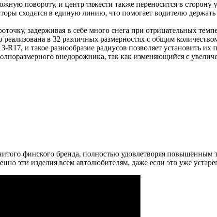
ложную повороту, и центр тяжести также переносится в сторону 
торы сходятся в единую линию, что помогает водителю держать
точку, задерживая в себе много снега при отрицательных темпер
 реализована в 32 различных размерностях с общим количеством
3-R17, и такое разнообразие радиусов позволяет установить их 
полноразмерного внедорожника, так как изменяющийся с увеличе
того финского бренда, полностью удовлетворяя повышенным т
нно эти изделия всем автолюбителям, даже если это уже устаре