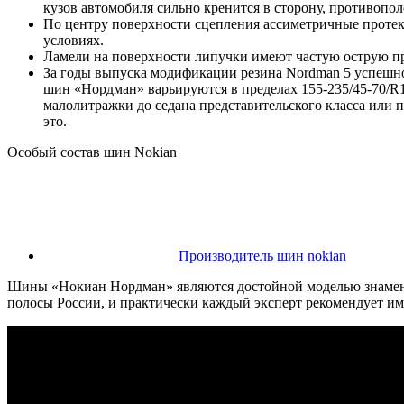
кузов автомобиля сильно кренится в сторону, противопо
По центру поверхности сцепления ассиметричные протек
условиях.
Ламели на поверхности липучки имеют частую острую про
За годы выпуска модификации резина Nordman 5 успешно
шин «Нордман» варьируются в пределах 155-235/45-70/R1
малолитражки до седана представительского класса или 
это.
Особый состав шин Nokian
Производитель шин nokian
Шины «Нокиан Нордман» являются достойной моделью знамени
полосы России, и практически каждый эксперт рекомендует име