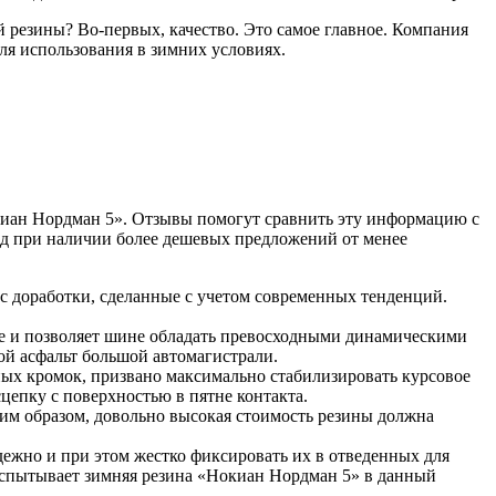
й резины? Во-первых, качество. Это самое главное. Компания
ля использования в зимних условиях.
киан Нордман 5». Отзывы помогут сравнить эту информацию с
енд при наличии более дешевых предложений от менее
с доработки, сделанные с учетом современных тенденций.
е и позволяет шине обладать превосходными динамическими
ой асфальт большой автомагистрали.
ных кромок, призвано максимально стабилизировать курсовое
цепку с поверхностью в пятне контакта.
им образом, довольно высокая стоимость резины должна
ежно и при этом жестко фиксировать их в отведенных для
 испытывает зимняя резина «Нокиан Нордман 5» в данный