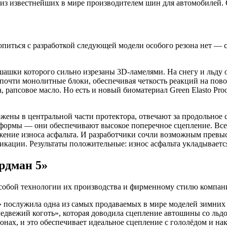
м из известнейших в мире производителем шин для автомобилей.
оропиться с разработкой следующей модели особого резона нет —
ашки которого сильно изрезаны 3D-ламелями. На снегу и льду 
в почти монолитные блоки, обеспечивая четкость реакций на пов
 рапсовое масло. Но есть и новый биоматериал Green Elasto Pro
ложены в центральной части протектора, отвечают за продольное 
формы — они обеспечивают высокое поперечное сцепление. Все
нижение износа асфальта. И разработчики сочли возможным превы
кации. Результаты положительные: износ асфальта укладывается
рдман 5»
обой технологии их производства и фирменному стилю компани
ослужила одна из самых продаваемых в мире моделей зимних шин
едвежий коготь», которая доводила сцепление автошины со льдо
онах, и это обеспечивает идеальное сцепление с гололёдом и н