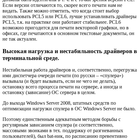
Если версии отличаются то, скорее всего печати нам не
видать. Также можно отметить, что когда стоит выбор
использовать PCL5 или PCL6, лучше устанавливать драйверы
PCL5, т.к. на практике они работают стабильнее. PCL6
возможно пригодится для печати векторной графики, но в
офисах, где печатаются в основном текстовые документы, он
не так актуален.
Высокая нагрузка и нестабильность драйверов в
терминальной среде.
Нестабильная работа драйверов и, соответственно, перегрузка
ими диспетчера очереди печати (по русски – «спулера»)
вызывала (и будет вызывать, если не чего не делать),
остановку всего процесса печати на сервере, а иногда и
остановку (зависание) ОС сервера в целом.
До выхода Windows Server 2008, штатных средств по
оптимизации нагрузки спулера в ОС Windows Server не было.
Поэтому единственным адекватным методом борьбы с
регулярным зависанием спулера (и соответственно,
массовыми звонками в тех. поддержку от разгневанных
пользователей), был bat-ник, по расписанию превентивно