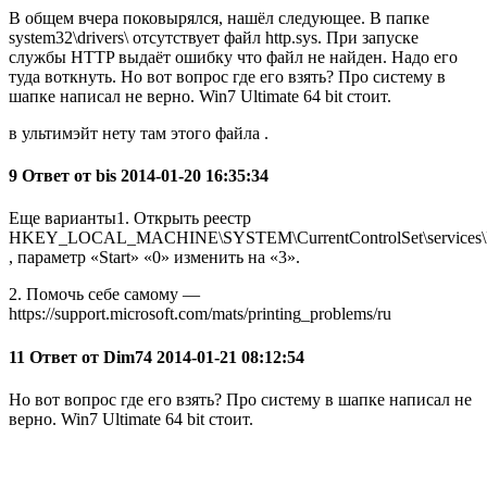
В общем вчера поковырялся, нашёл следующее. В папке
system32\drivers\ отсутствует файл http.sys. При запуске
службы HTTP выдаёт ошибку что файл не найден. Надо его
туда воткнуть. Но вот вопрос где его взять? Про систему в
шапке написал не верно. Win7 Ultimate 64 bit стоит.
в ультимэйт нету там этого файла .
9 Ответ от bis 2014-01-20 16:35:34
Еще варианты1. Открыть реестр
HKEY_LOCAL_MACHINE\SYSTEM\CurrentControlSet\services
, параметр «Start» «0» изменить на «3».
2. Помочь себе самому —
https://support.microsoft.com/mats/printing_problems/ru
11 Ответ от Dim74 2014-01-21 08:12:54
Но вот вопрос где его взять? Про систему в шапке написал не
верно. Win7 Ultimate 64 bit стоит.