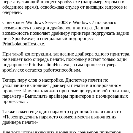
перезапускающий процесс spoolsv.exe (например, утром и в
обеденное время), освобождая спулер от висящих запросов и
очередей.
С выходом Windows Server 2008 и Windows 7 появилась
возможность изоляции драйверов принтера. Данная
возможность позволяет драйверу принтера подгружать задачи
не в Spoolsv.exe, а специальный под-процесс
PrintIsolationHost.exe.
При такой конструкции, зависание драйвера одного принтера,
не вешает всю очередь печати, поскольку встает только один
под-процесс PrintIsolationHost.exe, а сам процесс спулера
spoolsv.exe остается работоспособным.
Теперь пару слов о настройке. Диспетчер печати по
умолчанию выполняет драйверы печати в изолированном
процессе. Изменить можно при помощи групповой политики,
параметр «Выполнять драйверы принтеров в изолированных
процессах» .
Также важен еще один параметр групповой политики это –
«Переопределить параметр совместимости выполнения
драйвера печати»
Для того чтобы включить изоляцию драйверов принтеров,