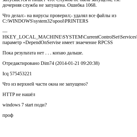
дочерняя служба не запущена. Ошибка 1068.
Что делал:- на вирусы проверил;- удалял все файлы из
C:\WINDOWS\system32\spool\PRINTERS
—
HKEY_LOCAL_MACHINE\SYSTEM\CurrentControlSet\Services\
параметр «DependOnServise имеет знаечение RPCSS
Пока результата нет . . . копаю дальше.
Отредактировано Dim74 (2014-01-21 09:20:38)
Icq 575453221
Что из верхней части окна не запущено?
HTTP не нашёл
windows 7 start поди?
проф