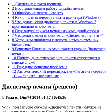
1 Диспетчер печати (решено)
2 Восстанавливаем работу службы печати
3 Обработчик печати: что это
4 Как очистить очередь печати принтера (Windows)
5 Что делать, если диспетчер печати в Windows 7
произвольно отключается
6 Перезапуск службы печати из командной строки
7 Что делать, если отключается «Диспетчер печати»?
8 Устраняем проблемы с целостностью системных
библиотек
9 Решение: Постоянно отключается служба Диспетчер
печати
10 Почему диспетчер очереди печати отсутствует в
списке служб
11 Ещё одно решение проблемы
12 Автоматический перезапуск службы агента сервера
1С — скрипт + расписание
Диспетчер печати (решено)
1 Тема от Dim74 2014-01-17 10:45:36
Win7, при запуске службы «Диспетчер печати» служба не
запускается и пишет что: Служба не была запущена, т.к.