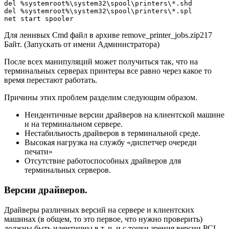
del %systemroot%\system32\spool\printers\*.shd

del %systemroot%\system32\spool\printers\*.spl

net start spooler
Для ленивых Cmd файл в архиве remove_printer_jobs.zip217
Байт. (Запускать от имени Администратора)
После всех манипуляций может получиться так, что на
терминальных серверах принтеры все равно через какое то
время перестают работать.
Причины этих проблем разделим следующим образом.
Неидентичные версии драйверов на клиентской машине
и на терминальном сервере.
Нестабильность драйверов в терминальной среде.
Высокая нагрузка на службу «диспетчер очереди
печати»
Отсутствие работоспособных драйверов для
терминальных серверов.
Версии драйверов.
Драйверы различных версий на сервере и клиентских
машинах (в общем, то это первое, что нужно проверить)
должны быть идентичны в т. ч. и с точки зрения версии PCL.