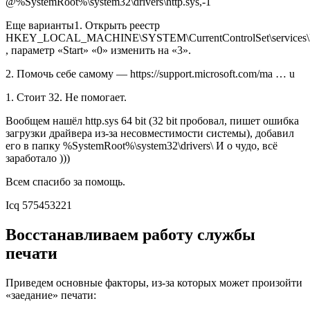
@%SystemRoot%\system32\drivers\http.sys,-1
Еще варианты1. Открыть реестр
HKEY_LOCAL_MACHINE\SYSTEM\CurrentControlSet\services
, параметр «Start» «0» изменить на «3».
2. Помочь себе самому — https://support.microsoft.com/ma … u
1. Стоит 32. Не помогает.
Вообщем нашёл http.sys 64 bit (32 bit пробовал, пишет ошибка
загрузки драйвера из-за несовместимости системы), добавил
его в папку %SystemRoot%\system32\drivers\ И о чудо, всё
заработало )))
Всем спасибо за помощь.
Icq 575453221
Восстанавливаем работу службы
печати
Приведем основные факторы, из-за которых может произойти
«заедание» печати: