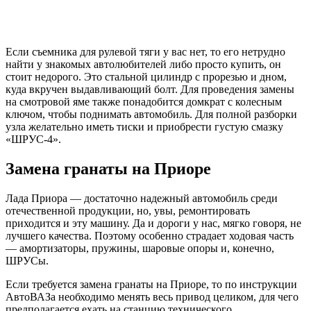
Если съемника для рулевой тяги у вас нет, то его нетрудно
найти у знакомых автолюбителей либо просто купить, он
стоит недорого. Это стальной цилиндр с прорезью и дном,
куда вкручен выдавливающий болт. Для проведения замены
на смотровой яме также понадобится домкрат с колесным
ключом, чтобы поднимать автомобиль. Для полной разборки
узла желательно иметь тиски и приобрести густую смазку
«ШРУС-4».
Замена гранаты на Приоре
Лада Приора — достаточно надежный автомобиль среди
отечественной продукции, но, увы, ремонтировать
приходится и эту машину. Да и дороги у нас, мягко говоря, не
лучшего качества. Поэтому особенно страдает ходовая часть
— амортизаторы, пружины, шаровые опоры и, конечно,
ШРУСы.
Если требуется замена гранаты на Приоре, то по инструкции
АвтоВАЗа необходимо менять весь привод целиком, для чего
предполагается ехать на станцию технического