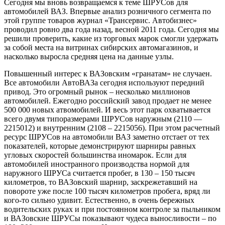
Сегодня мы вновь возвращаемся к теме ШРУСов для
автомобилей ВАЗ. Впервые анализ розничного сегмента по
этой группе товаров журнал «Трансервис. Автобизнес»
проводил ровно два года назад, весной 2011 года. Сегодня мы
решили проверить, какие из торговых марок смогли удержать
за собой места на витринах сибирских автомагазинов, и
насколько выросла средняя цена на данные узлы.
Повышенный интерес к ВАЗовским «гранатам» не случаен.
Все автомобили АвтоВАЗа сегодня используют передний
привод. Это огромный рынок – несколько миллионов
автомобилей. Ежегодно российский завод продает не менее
500 000 новых атвомобилей. И весь этот парк охватывается
всего двумя типоразмерами ШРУСов наружным (2110 —
2215012) и внутренним (2108 – 2215056). При этом расчетный
ресурс ШРУСов на автомобили ВАЗ заметно отстает от тех
показателей, которые демонстрируют шарниры равных
угловых скоростей большинства иномарок. Если для
автомобилей иностранного производства нормой для
наружного ШРУСа считается пробег, в 130 – 150 тысяч
километров, то ВАЗовский шарнир, заскрежетавший на
повороте уже после 100 тысяч километров пробега, вряд ли
кого-то сильно удивит. Естественно, в очень бережных
водительских руках и при постоянном контроле за пыльником
и ВАЗовские ШРУСы показывают чудеса выносливости – по