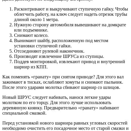
Расконтривают и выкручивают ступичную гайку. Чтобы
облегчить работу, на ключ следует надеть отрезок трубы
длиной около 1 метра.
Нужную сторону автомобиля вывешивают на домкрате
или подъемнике.
Снимают колесо.
Вынимают шайбу, расположенную под местом
установки ступичной гайки.
Отсоединяют рулевой наконечник.
Производят извлечение ШРУСа из ступицы.
Поддев монтировкой, извлекают привод и внутренний
шарнир из КПП.
Как поменять «гранату» при снятом приводе? Для этого вал
зажимают в тисках, ослабляют хомуты и снимают пыльник.
После этого ударами молотка сбивают шарнир со шлицов.
Новый ШРУС следует набивать, нанося легкие удары
молотком по его торцу. Для этого лучше использовать
деревянную киянку. Предварительно «гранату» набивают
специальной смазкой.
Перед установкой нового шарнира равных угловых скоростей
необходимо очистить его посадочное место от старой смазки и