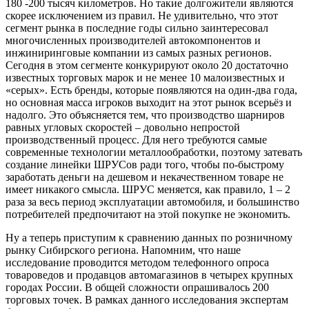
180 -200 тысяч километров. Но такие долгожители являются
скорее исключением из правил. Не удивительно, что этот
сегмент рынка в последние годы сильно заинтересовал
многочисленных производителей автокомпонентов и
инжиниринговые компании из самых разных регионов.
Сегодня в этом сегменте конкурируют около 20 достаточно
известных торговых марок и не менее 10 малоизвестных и
«серых». Есть бренды, которые появляются на один-два года,
но основная масса игроков выходит на этот рынок всерьёз и
надолго. Это объясняется тем, что производство шарниров
равных угловых скоростей – довольно непростой
производственный процесс. Для него требуются самые
современные технологии металлообработки, поэтому затевать
создание линейки ШРУСов ради того, чтобы по-быстрому
заработать деньги на дешевом и некачественном товаре не
имеет никакого смысла. ШРУС меняется, как правило, 1 – 2
раза за весь период эксплуатации автомобиля, и большинство
потребителей предпочитают на этой покупке не экономить.
Ну а теперь приступим к сравнению данных по розничному
рынку Сибирского региона. Напомним, что наше
исследование проводится методом телефонного опроса
товароведов и продавцов автомагазинов в четырех крупных
городах России. В общей сложности опрашивалось 200
торговых точек. В рамках данного исследования экспертам