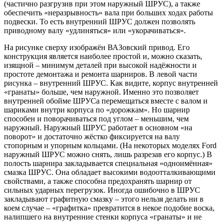
(частично разгрузив при этом наружный ШРУС), а также
обеспечить «неразрывность» вала при больших ходах работы
подвески. То есть внутренний ШРУС должен позволять
приводному валу «удлиняться» или «укорачиваться».
На рисунке сверху изображён ВАЗовский привод. Его
конструкция является наиболее простой и, можно сказать,
изящной – минимум деталей при высокой надёжности и
простоте демонтажа и ремонта шарниров. В левой части
рисунка – внутренний ШРУС. Как видите, корпус внутренней
«гранаты» больше, чем наружной. Именно это позволяет
внутренней обойме ШРУСа перемещаться вместе с валом и
шариками внутри корпуса по «дорожкам». Но шарнир
способен и поворачиваться под углом – меньшим, чем
наружный. Наружный ШРУС работает в основном «на
поворот» и достаточно жёстко фиксируется на валу
стопорным и упорным кольцами. (На некоторых моделях Ford
наружный ШРУС можно снять, лишь разрезав его корпус.) В
полость шарнира закладывается специальная «одноимённая»
смазка ШРУС. Она обладает высокими водоотталкивающими
свойствами, а также способна предохранять шарнир от
сильных ударных перегрузок. Иногда ошибочно в ШРУС
закладывают графитную смазку – этого нельзя делать ни в
коем случае – «графитка» превратится в некое подобие воска,
налипшего на внутренние стенки корпуса «гранаты» и не