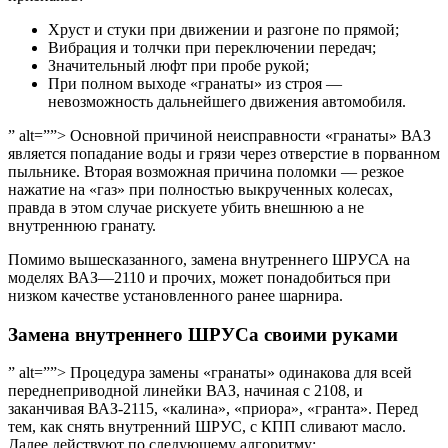
Хруст и стуки при движении и разгоне по прямой;
Вибрация и толчки при переключении передач;
Значительный люфт при пробе рукой;
При полном выходе «гранаты» из строя —
невозможность дальнейшего движения автомобиля.
” alt=””> Основной причиной неисправности «гранаты» ВАЗ
является попадание воды и грязи через отверстие в порванном
пыльнике. Вторая возможная причина поломки — резкое
нажатие на «газ» при полностью выкрученных колесах,
правда в этом случае рискуете убить внешнюю а не
внутреннюю гранату.
Помимо вышесказанного, замена внутреннего ШРУСА на
моделях ВАЗ—2110 и прочих, может понадобиться при
низком качестве установленного ранее шарнира.
Замена внутреннего ШРУСа своими руками
” alt=””> Процедура замены «гранаты» одинакова для всей
переднеприводной линейки ВАЗ, начиная с 2108, и
заканчивая ВАЗ-2115, «калина», «приора», «гранта». Перед
тем, как снять внутренний ШРУС, с КПП сливают масло.
Далее действуют по следующему алгоритму: