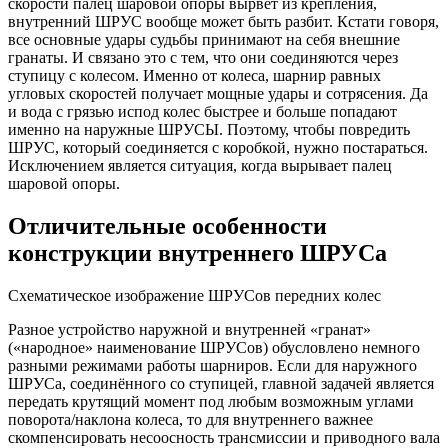
скорости палец шаровой опоры вырвет из крепления,
внутренний ШРУС вообще может быть разбит. Кстати говоря,
все основные удары судьбы принимают на себя внешние
гранаты. И связано это с тем, что они соединяются через
ступицу с колесом. Именно от колеса, шарнир равных
угловых скоростей получает мощные удары и сотрясения. Да
и вода с грязью испод колес быстрее и больше попадают
именно на наружные ШРУСЫ. Поэтому, чтобы повредить
ШРУС, который соединяется с коробкой, нужно постараться.
Исключением является ситуация, когда вырывает палец
шаровой опоры.
Отличительные особенности
конструкции внутреннего ШРУСа
Схематическое изображение ШРУСов передних колес
Разное устройство наружной и внутренней «гранат»
(«народное» наименование ШРУСов) обусловлено немного
разными режимами работы шарниров. Если для наружного
ШРУСа, соединённого со ступицей, главной задачей является
передать крутящий момент под любым возможным углами
поворота/наклона колеса, то для внутреннего важнее
скомпенсировать несоосность трансмиссии и приводного вала