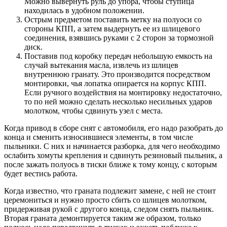
Можно вывернуть руль до упора, чтобы ступица
находилась в удобном положении.
Острым предметом поставить метку на полуоси со
стороны КПП, а затем выдернуть ее из шлицевого
соединения, взявшись руками с 2 сторон за тормозной
диск.
Поставив под коробку передач небольшую емкость на
случай вытекания масла, извлечь из шлицев
внутреннюю гранату. Это производится посредством
монтировки, чья лопатка опирается на корпус КПП.
Если ручного воздействия на монтировку недостаточно,
то по ней можно сделать несколько несильных ударов
молотком, чтобы сдвинуть узел с места.
Когда привод в сборе снят с автомобиля, его надо разобрать до
конца и сменить износившиеся элементы, в том числе
пыльники. С них и начинается разборка, для чего необходимо
ослабить хомуты крепления и сдвинуть резиновый пыльник, а
после зажать полуось в тиски ближе к тому концу, с которым
будет вестись работа.
Когда известно, что граната подлежит замене, с ней не стоит
церемониться и нужно просто сбить со шлицев молотком,
придерживая рукой с другого конца, следом снять пыльник.
Вторая граната демонтируется таким же образом, только