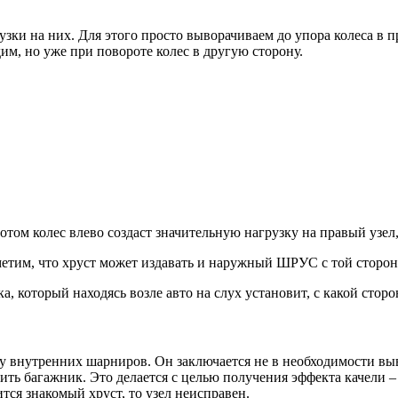
ки на них. Для этого просто выворачиваем до упора колеса в 
м, но уже при повороте колес в другую сторону.
м колес влево создаст значительную нагрузку на правый узел, и
етим, что хруст может издавать и наружный ШРУС с той стороны
который находясь возле авто на слух установит, с какой сторон
 внутренних шарниров. Он заключается не в необходимости выв
ить багажник. Это делается с целью получения эффекта качели – 
тся знакомый хруст, то узел неисправен.