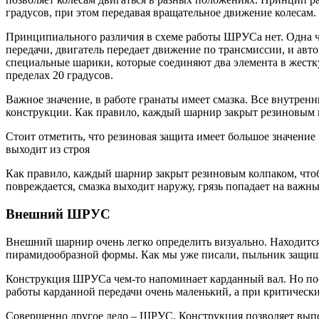
градусов, при этом передавая вращательное движение колесам.
Принципиального различия в схеме работы ШРУСа нет. Одна ч
передачи, двигатель передает движение по трансмиссии, и ав
специальные шарики, которые соединяют два элемента в жестк
пределах 20 градусов.
Важное значение, в работе гранаты имеет смазка. Все внутрен
конструкции. Как правило, каждый шарнир закрыт резиновым к
Стоит отметить, что резиновая защита имеет большое значение
выходит из строя
Как правило, каждый шарнир закрыт резиновым колпаком, чтобы
повреждается, смазка выходит наружу, грязь попадает на важн
Внешний ШРУС
Внешний шарнир очень легко определить визуально. Находитс
пирамидообразной формы. Как мы уже писали, пыльник защищае
Конструкция ШРУСа чем-то напоминает карданный вал. Но после
работы карданной передачи очень маленький, а при критически
Совершенно другое дело – ШРУС. Конструкция позволяет выпол