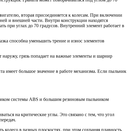
игателю, вторая присоединяется к колесам. При включении
ней и внешней части. Внутри конструкции находятся
ь при углах до 70 градусов. Внутренний элемент работает в
мазка способна уменьшить трение и износ элементов
т наружу, грязь попадает на важные элементы и шарнир
ита имеет большое значение в работе механизма. Если пыльник
анником системы ABS и большим резиновым пыльником
ться на критические углы. Это связано с тем, что угол
передач.
 колесо в разных плоскостях, при этом сохраняя плавность