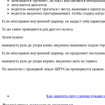
затягивается «ручник», на МКП выставляется нейтральна
запускается двигатель
водитель начинает трогаться с места, выжимая и припус
водитель медленно притормаживает, чтобы создать нагр
Если неисправен внутренний шарнир, он выдаст себя характер
То же самое проверяется для другого колеса.
Затем нужно:
вывернуть руль до упора влево, медленно выжимать педаль тор
Если неисправен внутренний шарнир, он продолжит постукиват
вывернуть руль до упора вправо, медленно жать на тормоз.
По аналогии с проверкой левых ШРУСов проверяются правые.
Как заменить шрус своими руками 