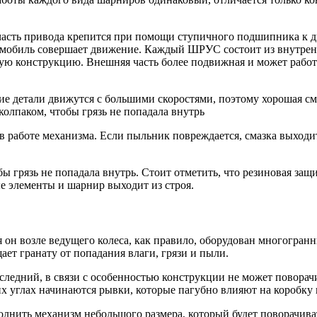
асть привода крепится при помощи ступичного подшипника к дв
томобиль совершает движение. Каждый ШРУС состоит из внутрен
ую конструкцию. Внешняя часть более подвижная и может работат
ние детали движутся с большими скоростями, поэтому хорошая с
олпаком, чтобы грязь не попадала внутрь
 в работе механизма. Если пыльник повреждается, смазка выходи
 грязь не попадала внутрь. Стоит отметить, что резиновая защ
ые элементы и шарнир выходит из строя.
я он возле ведущего колеса, как правило, оборудован многогр
т гранату от попадания влаги, грязи и пыли.
дний, в связи с особенностью конструкции не может поворачива
х углах начинаются рывки, которые пагубно влияют на коробку 
нить механизм небольшого размера, который будет поворачивать