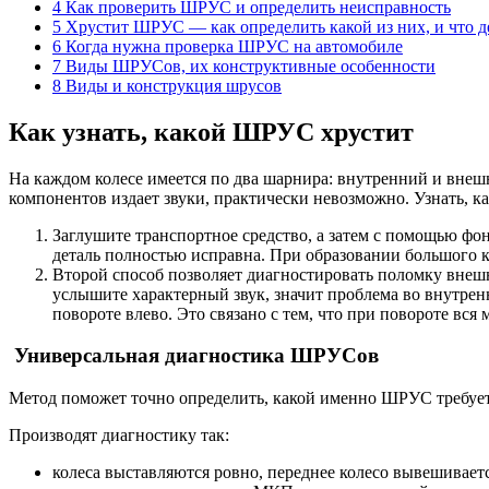
4 Как проверить ШРУС и определить неисправность
5 Хрустит ШРУС — как определить какой из них, и что д
6 Когда нужна проверка ШРУС на автомобиле
7 Виды ШРУСов, их конструктивные особенности
8 Виды и конструкция шрусов
Как узнать, какой ШРУС хрустит
На каждом колесе имеется по два шарнира: внутренний и внешн
компонентов издает звуки, практически невозможно. Узнать, 
Заглушите транспортное средство, а затем с помощью фо
деталь полностью исправна. При образовании большого к
Второй способ позволяет диагностировать поломку внешне
услышите характерный звук, значит проблема во внутрен
повороте влево. Это связано с тем, что при повороте вс
Универсальная диагностика ШРУСов
Метод поможет точно определить, какой именно ШРУС требует
Производят диагностику так:
колеса выставляются ровно, переднее колесо вывешивает