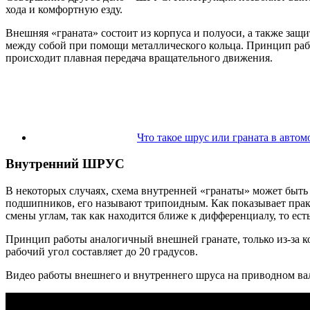
хода и комфортную езду.
Внешняя «граната» состоит из корпуса и полуоси, а также за
между собой при помощи металлического кольца. Принцип рабо
происходит плавная передача вращательного движения.
Что такое шрус или граната в автом
Внутренний ШРУС
В некоторых случаях, схема внутренней «гранаты» может быть
подшипников, его называют трипоидным. Как показывает практ
смены углам, так как находится ближе к дифференциалу, то ест
Принцип работы аналогичный внешней гранате, только из-за 
рабочий угол составляет до 20 градусов.
Видео работы внешнего и внутреннего шруса на приводном ва