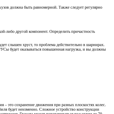
кузов должна быть равномерной. Также следует регулярно
акой-либо другой компонент. Определить причастность
будет слышен хруст, то проблема действительно в шарнирах.
ШРУСы будет оказываться повышенная нагрузка, и вы должны
я – это сохранение движения при разных плоскостях колес.
обиля будет неизменно. Сложное устройство конструкции
струкция. Граната может поворачиваться под углом до 70