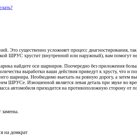
елать?
ий. Это существенно усложняет процесс диагностирования, так к
какой ШРУС хрустит (внутренний или наружный), вам помогут не
нарика найдите оси шарниров. Поочередно без приложения больш
оличества выработки ваши действия приведут к хрусту, что и п
го шарнира. Необходимо выехать на ровную дорогу, а затем выв
нем ШРУСе. Изношенной является левая деталь при звуке во врем
я масса автомобиля приходится на противоположную сторону от п
 замены.
ся на домкрат