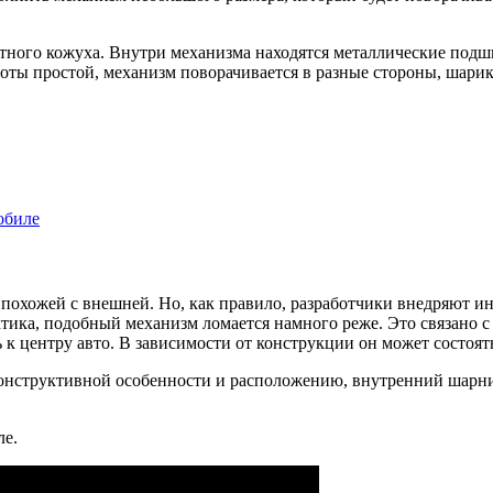
щитного кожуха. Внутри механизма находятся металлические по
ты простой, механизм поворачивается в разные стороны, шарики
обиле
 похожей с внешней. Но, как правило, разработчики внедряют 
ика, подобный механизм ломается намного реже. Это связано с
ь к центру авто. В зависимости от конструкции он может состоять
конструктивной особенности и расположению, внутренний шарни
ле.