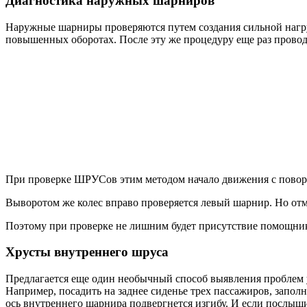
Диагностика наружных шарниров
Наружные шарниры проверяются путем создания сильной нагруз
повышенных оборотах. После эту же процедуру еще раз проводи
При проверке ШРУСов этим методом начало движения с поворото
Выворотом же колес вправо проверяется левый шарнир. Но отм
Поэтому при проверке не лишним будет присутствие помощника, 
Хрусты внутреннего шруса
Предлагается еще один необычный способ выявления проблем у
Например, посадить на заднее сиденье трех пассажиров, заполн
ось внутреннего шарнира подвергнется изгибу. И если послыши