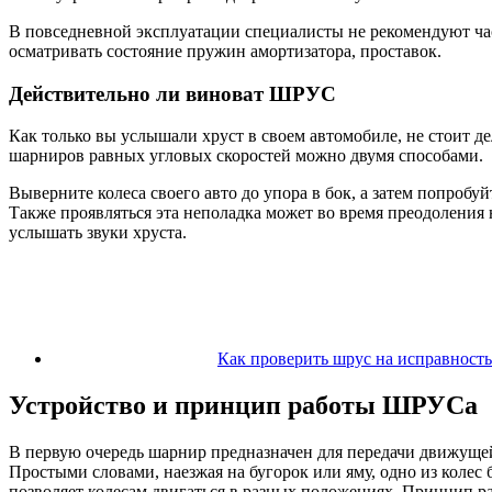
В повседневной эксплуатации специалисты не рекомендуют час
осматривать состояние пружин амортизатора, проставок.
Действительно ли виноват ШРУС
Как только вы услышали хруст в своем автомобиле, не стоит д
шарниров равных угловых скоростей можно двумя способами.
Выверните колеса своего авто до упора в бок, а затем попробу
Также проявляться эта неполадка может во время преодоления
услышать звуки хруста.
Как проверить шрус на исправность
Устройство и принцип работы ШРУСа
В первую очередь шарнир предназначен для передачи движущей 
Простыми словами, наезжая на бугорок или яму, одно из колес
позволяет колесам двигаться в разных положениях. Принцип ра