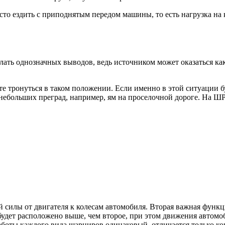
то ездить с приподнятым передом машины, то есть нагрузка на 
елать однозначных выводов, ведь источником может оказаться к
йте тронуться в таком положении. Если именно в этой ситуации 
 небольших преград, например, ям на проселочной дороге. На 
силы от двигателя к колесам автомобиля. Вторая важная функци
 будет расположено выше, чем второе, при этом движения автом
боты каждого вида шарниров одинаковый, отличается только кон