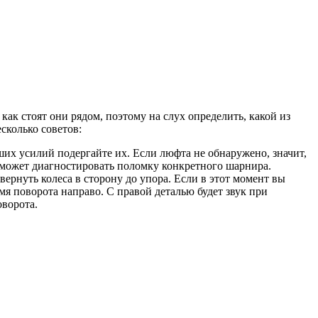
ак стоят они рядом, поэтому на слух определить, какой из
сколько советов:
их усилий подергайте их. Если люфта не обнаружено, значит,
оможет диагностировать поломку конкретного шарнира.
ернуть колеса в сторону до упора. Если в этот момент вы
я поворота направо. С правой деталью будет звук при
оворота.