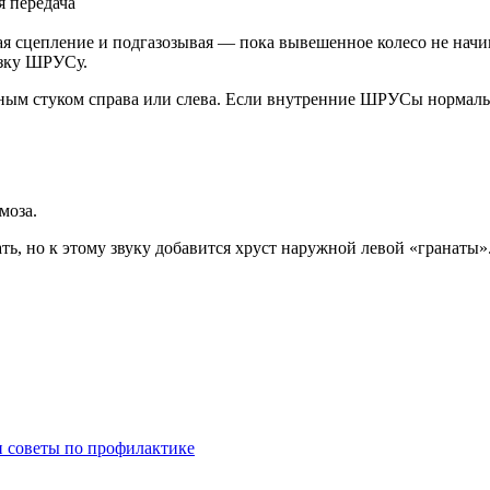
я передача
кая сцепление и подгазозывая — пока вывешенное колесо не начи
узку ШРУСу.
ным стуком справа или слева. Если внутренние ШРУСы нормальн
моза.
ь, но к этому звуку добавится хруст наружной левой «гранаты»
и советы по профилактике