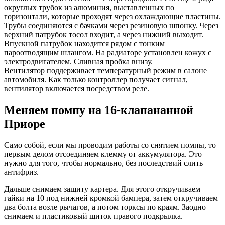
округлых трубок из алюминия, выставленных по
горизонтали, которые проходят через охлаждающие пластины.
Трубы соединяются с бачками через резиновую шпонку. Через
верхний патрубок тосол входит, а через нижний выходит.
Впускной патрубок находится рядом с тонким
пароотводящим шлангом. На радиаторе установлен кожух с
электродвигателем. Сливная пробка внизу.
Вентилятор поддерживает температурный режим в салоне
автомобиля. Как только контроллер получает сигнал,
вентилятор включается посредством реле.
Меняем помпу на 16-клапананной
Приоре
Само собой, если мы проводим работы со снятием помпы, то
первым делом отсоединяем клемму от аккумулятора. Это
нужно для того, чтобы нормально, без последствий слить
антифриз.
Дальше снимаем защиту картера. Для этого откручиваем
гайки на 10 под нижней кромкой бампера, затем откручиваем
два болта возле рычагов, а потом торксы по краям. Заодно
снимаем и пластиковый щиток правого подкрылка.