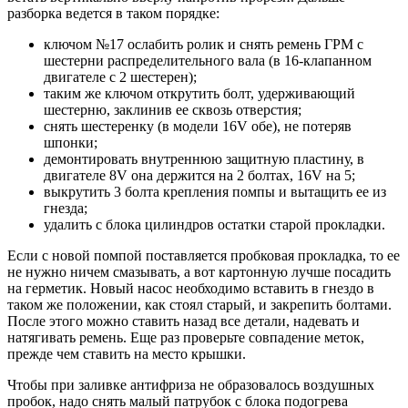
разборка ведется в таком порядке:
ключом №17 ослабить ролик и снять ремень ГРМ с
шестерни распределительного вала (в 16-клапанном
двигателе с 2 шестерен);
таким же ключом открутить болт, удерживающий
шестерню, заклинив ее сквозь отверстия;
снять шестеренку (в модели 16V обе), не потеряв
шпонки;
демонтировать внутреннюю защитную пластину, в
двигателе 8V она держится на 2 болтах, 16V на 5;
выкрутить 3 болта крепления помпы и вытащить ее из
гнезда;
удалить с блока цилиндров остатки старой прокладки.
Если с новой помпой поставляется пробковая прокладка, то ее
не нужно ничем смазывать, а вот картонную лучше посадить
на герметик. Новый насос необходимо вставить в гнездо в
таком же положении, как стоял старый, и закрепить болтами.
После этого можно ставить назад все детали, надевать и
натягивать ремень. Еще раз проверьте совпадение меток,
прежде чем ставить на место крышки.
Чтобы при заливке антифриза не образовалось воздушных
пробок, надо снять малый патрубок с блока подогрева