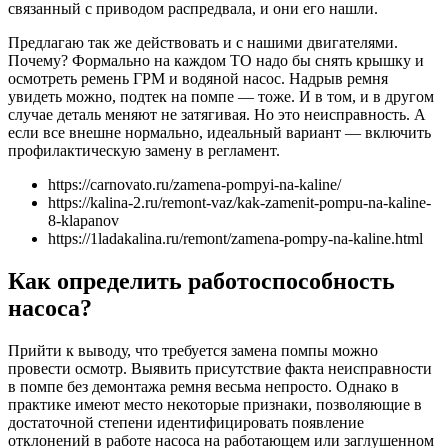
связанный с приводом распредвала, и они его нашли.
Предлагаю так же действовать и с нашими двигателями.
Почему? Формально на каждом ТО надо бы снять крышку и
осмотреть ремень ГРМ и водяной насос. Надрыв ремня
увидеть можно, подтек на помпе — тоже. И в том, и в другом
случае деталь меняют не затягивая. Но это неисправность. А
если все внешне нормально, идеальный вариант — включить
профилактическую замену в регламент.
https://carnovato.ru/zamena-pompyi-na-kaline/
https://kalina-2.ru/remont-vaz/kak-zamenit-pompu-na-kaline-
8-klapanov
https://1ladakalina.ru/remont/zamena-pompy-na-kaline.html
Как определить работоспособность
насоса?
Прийти к выводу, что требуется замена помпы можно
провести осмотр. Выявить присутствие факта неисправности
в помпе без демонтажа ремня весьма непросто. Однако в
практике имеют место некоторые признаки, позволяющие в
достаточной степени идентифицировать появление
отклонений в работе насоса на работающем или заглушенном