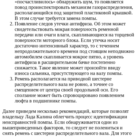
«посчастливилось» обнаружить шум, то появляется
повод проинспектировать механизм газораспределения,
располагающийся под защитной пластиковой крышкой.
В этом случае требуется замена помпы.
Появление следов утечки антифриза. Об этом может
свидетельствовать мокрая поверхность ременной
передачи или очаги влаги, скапливающиеся на торцевой
поверхности моторного блока. Если утечка носит
достаточно интенсивный характер, то с течением
непродолжительного времени под стоящим неподвижно
автомобилем скапливается мокрое пятно, а уровень
антифриза в расширительном бачке постепенно
снижается. Такое явление может произойти ввиду
износа сальника, присутствующего на валу помпы.
Ремень располагается на приводной шестерне
распределительного вала не ровно, а точнее со
смещением от центра своей продольной оси. Его
сползание может быть спровоцировано появлением
люфта в подшипнике помпы.
Далее приведем несколько рекомендаций, которые позволят
владельцу Лада Калина облегчить процесс идентификации
неисправностей помпы. Если обнаруживается один из
вышеприведенных факторов, то следует не полениться и
снять ремень с шестерни распределительного вала. Для этого