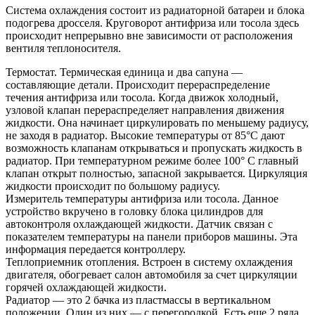
Система охлаждения состоит из радиаторной батареи и блока
подогрева дросселя. Круговорот антифриза или тосола здесь
происходит непрерывно вне зависимости от расположения
вентиля теплоносителя.
Термостат. Термическая единица и два сапуна —
составляющие детали. Происходит перераспределение
течения антифриза или тосола. Когда движок холодный,
узловой клапан перераспределяет направления движения
жидкости. Она начинает циркулировать по меньшему радиусу,
не заходя в радиатор. Высокие температуры от 85°С дают
возможность клапанам открываться и пропускать жидкость в
радиатор. При температурном режиме более 100° С главный
клапан открыт полностью, запасной закрывается. Циркуляция
жидкости происходит по большому радиусу.
Измеритель температуры антифриза или тосола. Данное
устройство вкручено в головку блока цилиндров для
автоконтроля охлаждающей жидкости. Датчик связан с
показателем температуры на панели приборов машины. Эта
информация передается контроллеру.
Теплоприемник отопления. Встроен в систему охлаждения
двигателя, обогревает салон автомобиля за счет циркуляции
горячей охлаждающей жидкости.
Радиатор — это 2 бачка из пластмассы в вертикальном
положении. Один из них — с перегородкой. Есть еще 2 ряда