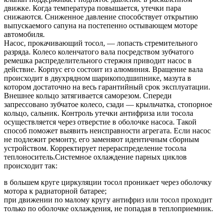
движке. Когда температура повышается, утечки пара
снижаются. Сниженное давление способствует открытию
выпускаемого сапуна на постепенно остывающем моторе
автомобиля.
Насос, прокачивающий тосол, — лопасть стремительного
разряда. Колесо коленчатого вала посредством зубчатого
ремешка распределительного стержня приводит насос в
действие. Корпус его состоит из алюминия. Вращение вала
происходит в двухрядном шарикоподшипнике, мазута в
котором достаточно на весь гарантийный срок эксплуатации.
Внешнее кольцо затягивается саморезом. Спереди
запрессовано зубчатое колесо, сзади — крыльчатка, стопорное
кольцо, сальник. Контроль утечки антифриза или тосола
осуществляется через отверстие в оболочке насоса. Такой
способ поможет выявить неисправности агрегата. Если насос
не подлежит ремонту, его заменяют идентичным сборным
устройством. Корректирует перераспределение тосола
теплоноситель.Системное охлаждение парных циклов
происходит так:
в большем круге циркуляции тосол проникает через оболочку
мотора к радиаторной батарее;
при движении по малому кругу антифриз или тосол проходит
только по оболочке охлаждения, не попадая в теплоприемник.