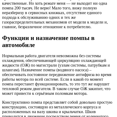
качественные. Но хоть режьте меня — не выходит ни одна
помпа 200 тысяч. Не верю! Мало того, вижу полную
неразбериху в сервисных книжках, отсутствие единого
подхода к обслуживанию одних и тех же
газораспределительных механизмов от модели к модели и,
главное, безразличное отношение к потребителю.
Функции и назначение помпы в
автомобиле
Нормальная работа двигателя невозможна без системы
охлаждения, обеспечивающей циркуляцию охлаждающей
жидкости (ОЖ) по магистрали (узлам системы, патрубкам и
шлангам). Назначение помпы (водяного насоса) –
обеспечивать постоянное передвижение антифриза во время
работы мотора по всей системе. Если в какой-то момент
помпа перестанет функционировать, то это тут же нарушит
тепловой режим двигателя. В таком случае ОЖ закипит, что
может привести к серьёзным поломкам мотора.
Конструктивно помпа представляет собой довольно простую
конструкцию, состоящую из металлического корпуса и
расположенных на валу шкива и крыльчатки. Шкив
приводится в движение посредством ремня от коленчатого