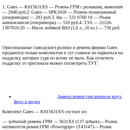
1. Gates — K015631XS —
Ремень ГРМ с роликами, комплект
— 2940 руб.2. Gates — 6PK1018 —
Ремень поликлиновый
(генератора)
— 293 руб.3. Ina — 531 0760 10 —
Ролик
натяжителя (генератора)
— 510 руб.4. ТЗА — 21126-
1307010-20 —
Насос водяной ВАЗ (1,6 л., 16 кл.)
— 750 руб.
Оригинальные (заводские) ролики и ремень фирмы Gates
продаются только комплектом и тут главное не нарваться на
подделку, которых судя по всему не мало. Как отличить
подделку от оригинала можно посмотреть ТУТ:
Замена ремня грм шевроле круз:
фото и видео
Комплект Gates — K015631XS состоит из:
— зубчатый ремень ГРМ — 5631XS (137 зубьев)— Ролик
натяжителя ремня ГРМ «Powergripr» (T43147)— Ролик