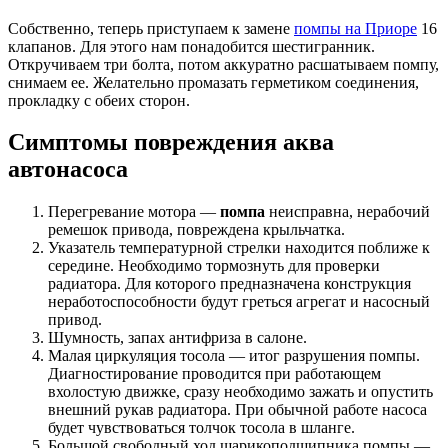
Собственно, теперь приступаем к замене
помпы на Приоре
16
клапанов. Для этого нам понадобится шестигранник.
Откручиваем три болта, потом аккуратно расшатываем помпу,
снимаем ее. Желательно промазать герметиком соединения,
прокладку с обеих сторон.
Симптомы повреждения аква
автонасоса
Перегревание мотора —
помпа
неисправна, нерабочий
ремешок привода, повреждена крыльчатка.
Указатель температурной стрелки находится поближе к
середине. Необходимо тормознуть для проверки
радиатора. Для которого предназначена конструкция
неработоспособности будут греться агрегат и насосный
привод.
Шумность, запах антифриза в салоне.
Малая циркуляция тосола — итог разрушения помпы.
Диагностирование проводится при работающем
вхолостую движке, сразу необходимо зажать и опустить
внешний рукав радиатора. При обычной работе насоса
будет чувствоваться толчок тосола в шланге.
Большой свободный ход шарикоподшипника помпы —