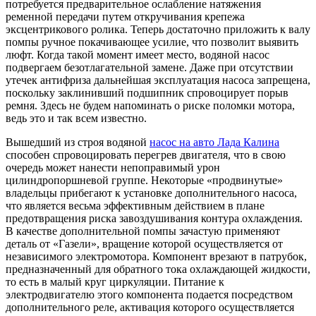
потребуется предварительное ослабление натяжения
ременной передачи путем откручивания крепежа
эксцентрикового ролика. Теперь достаточно приложить к валу
помпы ручное покачивающее усилие, что позволит выявить
люфт. Когда такой момент имеет место, водяной насос
подвергаем безотлагательной замене. Даже при отсутствии
утечек антифриза дальнейшая эксплуатация насоса запрещена,
поскольку заклинивший подшипник спровоцирует порыв
ремня. Здесь не будем напоминать о риске поломки мотора,
ведь это и так всем известно.
Вышедший из строя водяной
насос на авто Лада Калина
способен спровоцировать перегрев двигателя, что в свою
очередь может нанести непоправимый урон
цилиндропоршневой группе. Некоторые «продвинутые»
владельцы прибегают к установке дополнительного насоса,
что является весьма эффективным действием в плане
предотвращения риска завоздушивания контура охлаждения.
В качестве дополнительной помпы зачастую применяют
деталь от «Газели», вращение которой осуществляется от
независимого электромотора. Компонент врезают в патрубок,
предназначенный для обратного тока охлаждающей жидкости,
то есть в малый круг циркуляции. Питание к
электродвигателю этого компонента подается посредством
дополнительного реле, активация которого осуществляется