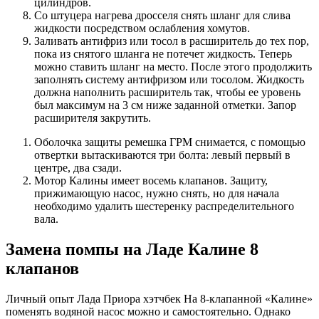
цилиндров.
Со штуцера нагрева дросселя снять шланг для слива
жидкости посредством ослабления хомутов.
Заливать антифриз или тосол в расширитель до тех пор,
пока из снятого шланга не потечет жидкость. Теперь
можно ставить шланг на место. После этого продолжить
заполнять систему антифризом или тосолом. Жидкость
должна наполнить расширитель так, чтобы ее уровень
был максимум на 3 см ниже заданной отметки. Запор
расширителя закрутить.
Оболочка защиты ремешка ГРМ снимается, с помощью
отвертки вытаскиваются три болта: левый первый в
центре, два сзади.
Мотор Калины имеет восемь клапанов. Защиту,
прижимающую насос, нужно снять, но для начала
необходимо удалить шестеренку распределительного
вала.
Замена помпы на Ладе Калине 8
клапанов
Личный опыт Лада Приора хэтчбек На 8-клапанной «Калине»
поменять водяной насос можно и самостоятельно. Однако