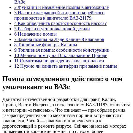
ВАЗе
2 Функции и назначение помпы в автомобиле
3 Насос охлаждающей жидкости корейского
производства к двигателю ВАЗ-21179
4 Как определить работоспособность насоса?
5 Разборка и установка новой детали
6 Назначение помпы
7 Замена помпы на Ладе Калине 8 клапанов
8 Топливные фильтры Калины
9 Топливная помпа: особенности конструкции
10 Меняем помпу на 16-клапананной Приоре
11 Симптомы повреждения аква автонасоса
12 Нужно ли сливать антифриз при замене помпы
Помпа замедленного действия: о чем
умалчивают на ВАЗе
Двигатели отечественной разработки для Грант, Калин,
Приор, Вест и Иксреев, за исключением ВАЗ-11183, относятся
к категории «втыковых». Что означает — при обрыве ремня
газораспределительного механизма поршни встречаются с
клапанами. Читай — рвануло и привело мотор к
дорогостоящей в ремонте разрухе. Сейчас на новых моторах
применяют и корейские помпы, по слухам, более