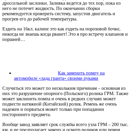
дроссельной заслонки. Заливка ведется до тех пор, пока из
него не потечет жидкость. По окончании сборки
рекомендуется проверить систему, запустив двигатель и
прогрев его до рабочей температуры.
Ездить на 16кл. калине это как ездить на пороховой бочке,
никогда не знаешь когда рванет! Это я про встречу клапанов и
поршней…
Как заменить помпу на
автомобиле «лада гранта» своими руками
Случиться это может по нескольким причинам – основная из
них это разрушение опорного (Польского) ролика ГРМ. Также
может заклинить помпа и очень в редких случаях может
подвести натяжной (Китайский) ролик. Ремень же очень
надежен и порваться может только при попадании
постороннего предмета.
Вообще завод заявляет срок службы всего узла ГРМ – 200 тыс.
км. и не предполагает замену и осмотр роликов или ремня