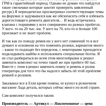
ГРМ в гарантийный период. Однако не думаю что найдутся
такие смельчаки которые захотят проверить заявленный
ресурс) Я периодически просматривал соответствующие темы
на форумах и задумывался как же обезопасить себя и избежать
дорогостоящего ремонта двигателя… И ведь встречались
клапана с поршнями у всех совершенно на разных пробегах.
У кого- то на 20 тыс. км. У кого на 70, кто-то и больше 100
проезжает и не знает проблем.
И так как по поводу ремня ни у кого нет сомнений то в все
думают в основном на что поменять ролики, вариантов много
– какие то подходят без переделок, с некоторыми приходится
подкладывать шайбы и использовать специальные болты. Я
не стал разбираться во всем этом многообразии и решил
заменить комплект на точно такой же при пробеге 60 тыс.
Вместе с этим я решил заменить помпу и ремень и ролик
генератора для того что бы надолго забыть об этой проблеме
ремней и роликов.
Заказывал все в Exist кроме помпы, ее купил в розничном
магазине Лада деталь, которых сейчас много по всей стране.
Сам комплект получился таким:
Производитель — Артикул —
Наименование
— цена