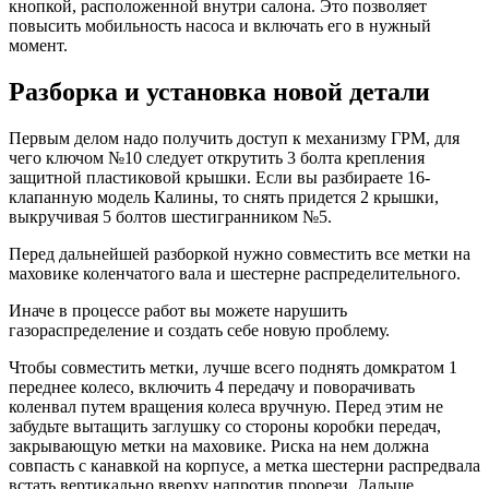
кнопкой, расположенной внутри салона. Это позволяет
повысить мобильность насоса и включать его в нужный
момент.
Разборка и установка новой детали
Первым делом надо получить доступ к механизму ГРМ, для
чего ключом №10 следует открутить 3 болта крепления
защитной пластиковой крышки. Если вы разбираете 16-
клапанную модель Калины, то снять придется 2 крышки,
выкручивая 5 болтов шестигранником №5.
Перед дальнейшей разборкой нужно совместить все метки на
маховике коленчатого вала и шестерне распределительного.
Иначе в процессе работ вы можете нарушить
газораспределение и создать себе новую проблему.
Чтобы совместить метки, лучше всего поднять домкратом 1
переднее колесо, включить 4 передачу и поворачивать
коленвал путем вращения колеса вручную. Перед этим не
забудьте вытащить заглушку со стороны коробки передач,
закрывающую метки на маховике. Риска на нем должна
совпасть с канавкой на корпусе, а метка шестерни распредвала
встать вертикально вверху напротив прорези. Дальше