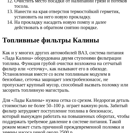
Очистить место посадки от налипаний грязи и потёков
тосола.
Нанести на края отверстия термостойкий герметик,
установить на него новую прокладку.
На прокладку насадить новую помпу и далее
действовать в обратном снятию порядке.
Топливные фильтры Калины
Как и у многих других автомобилей ВАЗ, система питания
«Лада Калина» оборудована двумя ступенями фильтрации
топлива. Функция грубой очистки возложена на сетчатый
фильтр или «сеточку», как называют его в обиходе.
Установленная вместе со всем топливным модулем в
бензобаке, сеточка защищает электробензонасос, не
пропускает крупный мусор, способный вызвать поломку или
засорить топливную магистраль.
Для «Лады Калины» нужна сетка со срезом. Недорогая деталь
стоимостью не более 50–100 р. играет важную роль. Забитый
фильтр затрудняет поступление топлива в бензонасос,
который вынужден работать на повышенных оборотах, чтобы
поддержать требуемое давление в системе питания. Такой
режим может стать причиной преждевременной поломки и
замены насоса ценой около 2500 р.