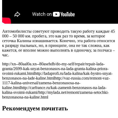
Автомобилисты советуют проводить такую работу каждые 45
000 – 50 000 км. пробега, это как раз то время, за которое
сеточка Калины изнашивается. Конечно, эта работа относится
к разряду пыльных, но, в принципе, она не так сложна, как
кажется, ее вполне можно выполнять в одиночку, за полчаса –
час.
http://xn--80aal0a.xn--80asehdb/do-my-self/repair/repair-lada-
granta/2699-kak-snyat-benzonasos-na-lada-granta-kalina-priora-
svoimi-rukami.htmlhttp://ladaprofi.ru/lada-kalina/kak-bystro-snyat-
benzonasos-na-lade-kaline.htmlhttp://vaz-russia.com/remont-vaz-
1117-kalina-universal/zamena-benzonasosa-na-
kaline.htmlhttp://carfrance.ru/kak-zamenit-benzonasos-na-lada-
kalina-svoimi-rukami/http://mylada.net/remont/zamena-setochki-
benzonasosa-na-kaline.html
Рекомендуем почитать