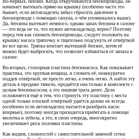
Во-первых, бензин. Когда откручиваются бензопроводы, он
начинает вытекать прямо на крышку (особенно часто это
бывает, если автовладелец забыл сбросить давление в
бензопроводе с помощью сапуна, о чём упоминалось выше).
Да, бензина вытекает немного, однако запах бензина в салоне
— это ведь не то, что нужно автовладельцу, верно? Поэтому
перед тем как снимать бензопроводы, следует положить на
крышку насоса тряпочку и тщательно подсунуть её отвёрткой
во все щели. Тряпка впитает вытекший бензин, затем её
можно будет выбросить, что позволит избавиться от запаха в
салоне.
Во-вторых, стопорная пластина бензонасоса. Как показывает
практика, это хрупкая вещица, и сломать её, неаккуратно
поддев отвёрткой, не просто легко, а очень легко. А найти эту
деталь в продаже тяжело, продаётся она только в комплекте с
целым бензонасосом, а это лишняя трата денег. Дело
осложняется ещё и тем, что стронуть эту пластину с места
одной только плоской отвёрткой удаётся далеко не всегда
(особенно если автовладелец пытается разобрать насос
впервые), поэтому иногда приходится прибегать к помощи
молотка и зубила, а это, в свою очередь, многократно
увеличивает риск поломки пластины.
Как видим, сложностей с самостоятельной заменой сетки