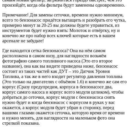
произойдёт, когда оба фильтра будут заменены одновременно.
Примечание! Для замены сеточки, времени нужно минимум,
всего то бензонасос придётся вытащить и разобрать его чутка,
примерно минут за 20-25 вы должны будете управиться, из
инструментов будет нужно взять: Молоток и отвёртку, ну и
конечно же про набор всех ключей которые есть в вашем
арсенале не забудьте!
Где находится сетка бензонасоса? Она на нём самом
расположена в самом низу, для наглядности возьмём
фотографию самого топливного насоса (Это его второе
название), она как вы видите приведена ниже, бензонасос
состоит из таких частей как ДУТ – это Датчик Уровня
Топлива, а так же в него входит регулятор давления топлива
(Это только на двигателях с объёмом 1.6) и конечно же сам его
корпус (Сразу предупредим, корпуса в бензонасосе два,
корпус самого насоса и корпус всего модуля целиком), чтобы
добраться до сеточки, корпус модуля с бензонасоса снять
нужно будет и когда бензонасос с корпусом в руках у вас
окажется, а корпус модуля будет убран в сторонку, перед
вашими глазами окажется сеточка, которую время от времени
и нужно менять, для наглядности на маленьком фото она
стрелкой показана.