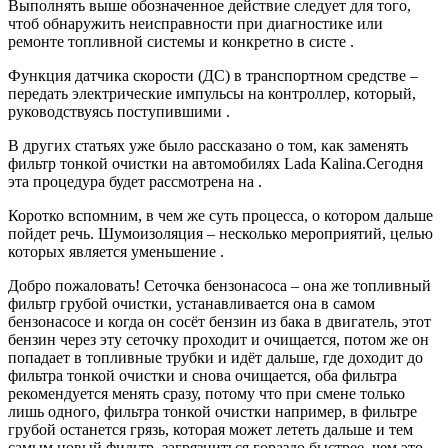
Выполнять выше обозначенное действие следует для того,
чтоб обнаружить неисправности при диагностике или
ремонте топливной системы и конкретно в систе .
Функция датчика скорости (ДС) в транспортном средстве –
передать электрические импульсы на контроллер, который,
руководствуясь поступившими .
В других статьях уже было рассказано о том, как заменять
фильтр тонкой очистки на автомобилях Lada Kalina.Сегодня
эта процедура будет рассмотрена на .
Коротко вспомним, в чем же суть процесса, о котором дальше
пойдет речь. Шумоизоляция – несколько мероприятий, целью
которых является уменьшение .
Добро пожаловать! Сеточка бензонасоса – она же топливный
фильтр грубой очистки, устанавливается она в самом
бензонасосе и когда он сосёт бензин из бака в двигатель, этот
бензин через эту сеточку проходит и очищается, потом же он
попадает в топливные трубки и идёт дальше, где доходит до
фильтра тонкой очистки и снова очищается, оба фильтра
рекомендуется менять сразу, потому что при смене только
лишь одного, фильтра тонкой очистки например, в фильтре
грубой останется грязь, которая может лететь дальше и тем
самым новый фильтр, загрязниться гораздо быстрее, чем это