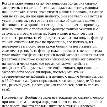
Когда нужно менять сетку бензонасоса? Когда она сильно
засоряется, в топливной системе падает давление, машина
начинает ехать плохо, появляются рывки и провалы, в начале
они не явные, но поездив немного, они всё увеличиваются и
увеличиваются, это говорит не только об одном, а может и
бензонасос сам пришёл в негодность, но в начале проверку
нужно начинать с топливного фильтра тонкой очистки и с
сеточки, для этого снять их будет нужно и если сеточка
сильно загрязнена, то её придётся заменить на новую, фильтр
тонкой очистки так уже не проверишь, его нужно будет
перевернуть и посмотреть какой бензин из него выльется,
если весь грязный, то фильтр тоже подлежит замене и всегда
учитывайте тот факт, что при сильной засорённости фильтров
(И сеточки это тоже касается) бензонасос начинает работать
на износ и через короткое время, он может прийти в
негодность (Он шуметь кстати ещё начинает, при сильной
засорённости обоих фильтров, поэтому менять их
своевременно не забывайте, а именно с нашим бензином, раз
в 15-20 тыс. км., будет нормально, хотя завод каждые 30 тыс.
км., рекомендуем, но это уже как говорится, решать только
вам).
Примечание! Вообще не залезая в топливную систему, можно
при помощи манометра определить что же именно пришло в
негодность, как это сделать, читайте в статье: «Проверка