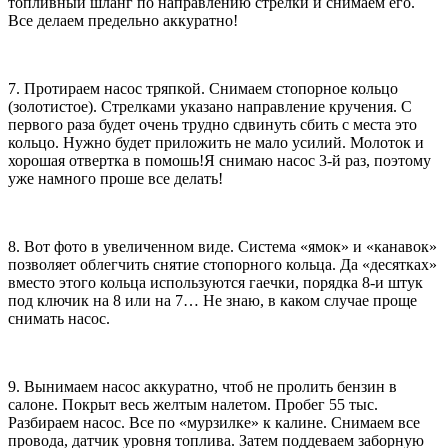
топливный шланг по направлению стрелки и снимаем его.
Все делаем предельно аккуратно!
7. Протираем насос тряпкой. Снимаем стопорное кольцо
(золотистое). Стрелками указано направление кручения. С
первого раза будет очень трудно сдвинуть сбить с места это
кольцо. Нужно будет приложить не мало усилий. Молоток и
хорошая отвертка в помошь!Я снимаю насос 3-й раз, поэтому
уже намного проше все делать!
8. Вот фото в увеличенном виде. Система «ямок» и «канавок»
позволяет облегчить снятие стопорного кольца. Да «десятках»
вместо этого кольца используются гаечки, порядка 8-и штук
под ключик на 8 или на 7… Не знаю, в каком случае проще
снимать насос.
9. Вынимаем насос аккуратно, чтоб не пролить бензин в
салоне. Покрыт весь желтым налетом. Пробег 55 тыс.
Разбираем насос. Все по «мурзилке» к калине. Снимаем все
провода, датчик уровня топлива. Затем поддеваем заборную