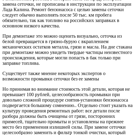
замена сеточки, не прописаны в инструкции по эксплуатации
Лада Калина. Ремонт бензонасоса с целью замены сеточки
следует обычно выполнять после 50 тыс. км пробега
обязательно, так как топливо на российских заправках в
основном низкого качества.
При демонтаже это можно оценить визуально, сеточка из
белой превращается в грязно-бурую с вкраплением
механических остатков металла, грязи и масла. На дне стакана
при демонтаже можно увидеть твердые частицы неизвестного
происхождения, которые могли попасть в бак только при
заправке топлива.
Существует также мнение некоторых экспертов о
возможности промывки сеточки без ее замены
Но принимая во внимание стоимость этой детали, которая не
превышает 100 рублей, целесообразность промывки при
довольно сложной процедуре снятия-установки бензонасоса
подвергается большому сомнению.. Отдельно стоит указать на
культуру проведения ремонтных работ: все детали после
разбора должны быть очищены от грязи, посторонних
примесей, тщательно промыты и установлены на прежнее
место без применения излишней силы. При замене сеточки
целесообразно заменить и фильтр тонкой очистки, который