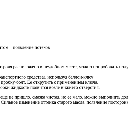
птом – появление потеков
нтроля расположено в неудобном месте, можно попробовать получ
ранспортного средства), используя баллон-ключ.
пробку-болт. Ее открутить с применением ключа.
робки жидкость появится возле нижнего отверстия.
еще не пришло, смазка чистая, но ее мало, можно выполнить до
Сильное изменение оттенка старого масла, появление посторонн