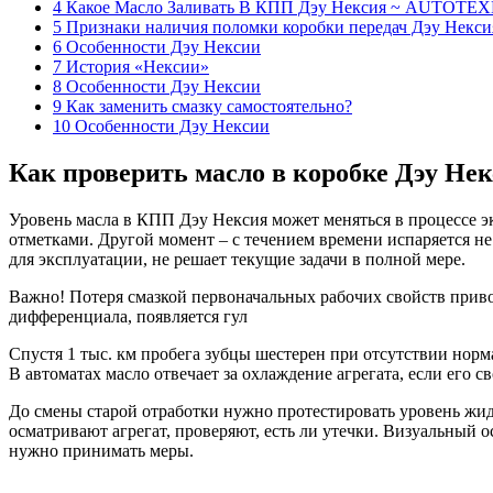
4 Какое Масло Заливать В КПП Дэу Нексия ~ AUTOTE
5 Признаки наличия поломки коробки передач Дэу Некси
6 Особенности Дэу Нексии
7 История «Нексии»
8 Особенности Дэу Нексии
9 Как заменить смазку самостоятельно?
10 Особенности Дэу Нексии
Как проверить масло в коробке Дэу Не
Уровень масла в КПП Дэу Нексия может меняться в процессе 
отметками. Другой момент – с течением времени испаряется не 
для эксплуатации, не решает текущие задачи в полной мере.
Важно! Потеря смазкой первоначальных рабочих свойств привод
дифференциала, появляется гул
Спустя 1 тыс. км пробега зубцы шестерен при отсутствии норм
В автоматах масло отвечает за охлаждение агрегата, если его 
До смены старой отработки нужно протестировать уровень жидк
осматривают агрегат, проверяют, есть ли утечки. Визуальный о
нужно принимать меры.