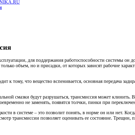
XNIKA.RU
я
ксия
эксплуатации, для поддержания работоспособности системы он 
только объем, но и присадки, от которых зависят рабочие харак
ит к тому, что вещество вспенивается, основная передача зади
альной смазки будут разрушаться, трансмиссия может клинить. В
своевременно не заменять, появятся толчки, пинки при переключе
ости в системе – это позволит понять, в норме он или нет. Ког
смотр трансмиссии позволяет оценивать ее состояние. Трещин, п