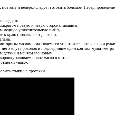
 поэтому и ведерко следует готовить большое. Перед проведени
го ведерко.
 домкратом правую и левую стороны машины.
яем медную уплотнительную шайбу.
 к краю (подальше от движка).
апана.
оторным маслом, смазываем его уплотнительное кольцо и рука
т него жгут проводов и подсоединяем один контакт мультиметра
ем датчик и меняем его новым.
оронку заливаем новое масло в мотор.
 отметки «max».
оверить стыки на протечки.