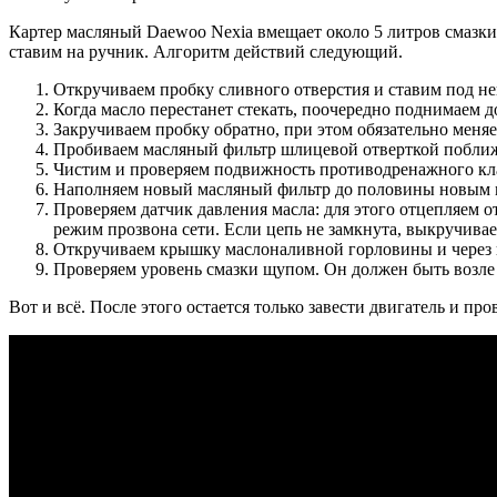
Картер масляный Daewoo Nexia вмещает около 5 литров смазки,
ставим на ручник. Алгоритм действий следующий.
Откручиваем пробку сливного отверстия и ставим под не
Когда масло перестанет стекать, поочередно поднимаем
Закручиваем пробку обратно, при этом обязательно мен
Пробиваем масляный фильтр шлицевой отверткой поближе
Чистим и проверяем подвижность противодренажного кл
Наполняем новый масляный фильтр до половины новым м
Проверяем датчик давления масла: для этого отцепляем о
режим прозвона сети. Если цепь не замкнута, выкручива
Откручиваем крышку маслоналивной горловины и через в
Проверяем уровень смазки щупом. Он должен быть возле
Вот и всё. После этого остается только завести двигатель и пр