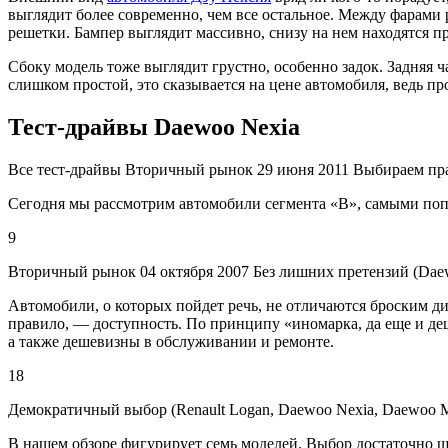
выглядит более современно, чем все остальное. Между фарами 
решетки. Бампер выглядит массивно, снизу на нем находятся 
Сбоку модель тоже выглядит грустно, особенно задок. Задняя 
слишком простой, это сказывается на цене автомобиля, ведь пр
Тест-драйвы Daewoo Nexia
Все тест-драйвы Вторичный рынок 29 июня 2011 Выбираем прав
Сегодня мы рассмотрим автомобили сегмента «B», самыми попу
9
Вторичный рынок 04 октября 2007 Без лишних претензий (Daewo
Автомобили, о которых пойдет речь, не отличаются броским 
правило, — доступность. По принципу «иномарка, да еще и де
а также дешевизны в обслуживании и ремонте.
18
Демократичный выбор (Renault Logan, Daewoo Nexia, Daewoo Mati
В нашем обзоре фигурирует семь моделей. Выбор достаточно ши