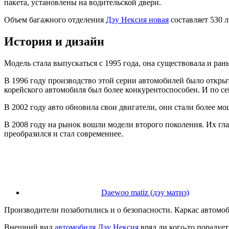
пакета, установлены на водительской двери.
Объем багажного отделения
Дэу Нексия новая
составляет 530 л
История и дизайн
Модель стала выпускаться с 1995 года, она существовала и ран
В 1996 году производство этой серии автомобилей было открыто
корейского автомобиля был более конкурентоспособен. И по се
В 2002 году авто обновила свои двигатели, они стали более мо
В 2008 году на рынок вошли модели второго поколения. Их г
преобразился и стал современнее.
Daewoo matiz (дэу матиз)
Производители позаботились и о безопасности. Каркас автомо
Внешний вид
автомобиля Дэу Нексия
вряд ли кого-то порадует