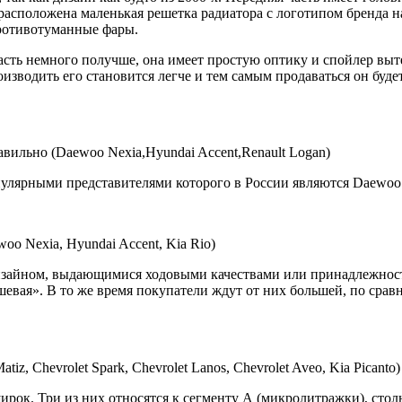
расположена маленькая решетка радиатора с логотипом бренда н
противотуманные фары.
часть немного получше, она имеет простую оптику и спойлер вы
оизводить его становится легче и тем самым продаваться он буде
ильно (Daewoo Nexia,Hyundai Accent,Renault Logan)
лярными представителями которого в России являются Daewoo Ne
o Nexia, Hyundai Accent, Kia Rio)
дизайном, выдающимися ходовыми качествами или принадлежност
шевая». В то же время покупатели ждут от них большей, по сра
z, Chevrolet Spark, Chevrolet Lanos, Chevrolet Aveo, Kia Picant
рок. Три из них относятся к сегменту А (микролитражки), столь