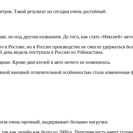
итров. Такой результат на сегодня очень достойный.
ьше, но под другим названием. До того, как стать «Нексией» ав
 в Ростове, но в России производство не смогло удержаться бол
й день модель поступала в Россию из Узбекистана.
щные. Кроме двигателей в авто ничего не поменялось.
лавной внешней отличительной особенностью стали измененные 
биля очень прочный, выдерживает большие нагрузки.
, так как дизайн как будто из 2000-х. Передняя часть имеет гол