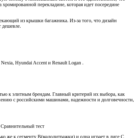
а хромированной перекладине, которая идет посередине
текающий из крышки багажника. Из-за того, что дизайн
т дешевле.
xia, Hyundai Accent и Renault Logan .
ью к элитным брендам. Главный критерий их выбора, как
внению с российскими машинами, надежности и долговечности,
o) Сравнительный тест
ко же к сегменту В(малолитражки) и одна играет в лиге С