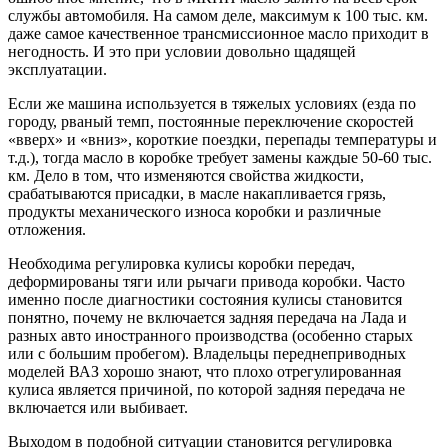
службы автомобиля. На самом деле, максимум к 100 тыс. км.
даже самое качественное трансмиссионное масло приходит в
негодность. И это при условии довольно щадящей
эксплуатации.
Если же машина используется в тяжелых условиях (езда по
городу, рваный темп, постоянные переключение скоростей
«вверх» и «вниз», короткие поездки, перепады температуры и
т.д.), тогда масло в коробке требует замены каждые 50-60 тыс.
км. Дело в том, что изменяются свойства жидкости,
срабатываются присадки, в масле накапливается грязь,
продукты механического износа коробки и различные
отложения.
Необходима регулировка кулисы коробки передач,
деформированы тяги или рычаги привода коробки. Часто
именно после диагностики состояния кулисы становится
понятно, почему не включается задняя передача на Лада и
разных авто иностранного производства (особенно старых
или с большим пробегом). Владельцы переднеприводных
моделей ВАЗ хорошо знают, что плохо отрегулированная
кулиса является причиной, по которой задняя передача не
включается или выбивает.
Выходом в подобной ситуации становится регулировка