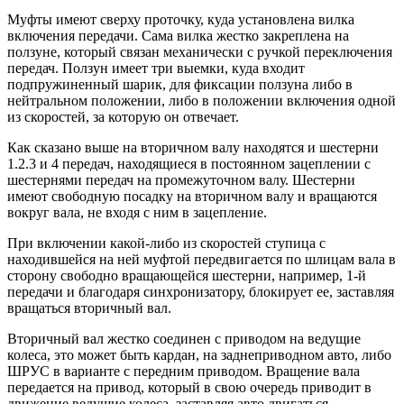
Муфты имеют сверху проточку, куда установлена вилка
включения передачи. Сама вилка жестко закреплена на
ползуне, который связан механически с ручкой переключения
передач. Ползун имеет три выемки, куда входит
подпружиненный шарик, для фиксации ползуна либо в
нейтральном положении, либо в положении включения одной
из скоростей, за которую он отвечает.
Как сказано выше на вторичном валу находятся и шестерни
1.2.3 и 4 передач, находящиеся в постоянном зацеплении с
шестернями передач на промежуточном валу. Шестерни
имеют свободную посадку на вторичном валу и вращаются
вокруг вала, не входя с ним в зацепление.
При включении какой-либо из скоростей ступица с
находившейся на ней муфтой передвигается по шлицам вала в
сторону свободно вращающейся шестерни, например, 1-й
передачи и благодаря синхронизатору, блокирует ее, заставляя
вращаться вторичный вал.
Вторичный вал жестко соединен с приводом на ведущие
колеса, это может быть кардан, на заднеприводном авто, либо
ШРУС в варианте с передним приводом. Вращение вала
передается на привод, который в свою очередь приводит в
движение ведущие колеса, заставляя авто двигаться.