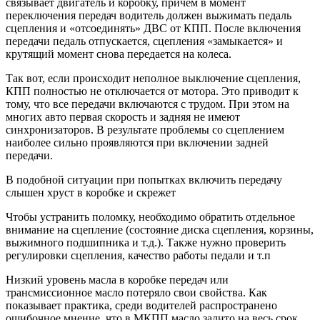
связывает двигатель и коробку, причем в момент
переключения передач водитель должен выжимать педаль
сцепления и «отсоединять» ДВС от КПП. После включения
передачи педаль отпускается, сцепления «замыкается» и
крутящий момент снова передается на колеса.
Так вот, если происходит неполное выключение сцепления,
КПП полностью не отключается от мотора. Это приводит к
тому, что все передачи включаются с трудом. При этом на
многих авто первая скорость и задняя не имеют
синхронизаторов. В результате проблемы со сцеплением
наиболее сильно проявляются при включении задней
передачи.
В подобной ситуации при попытках включить передачу
слышен хруст в коробке и скрежет
Чтобы устранить поломку, необходимо обратить отдельное
внимание на сцепление (состояние диска сцепления, корзины,
выжимного подшипника и т.д.). Также нужно проверить
регулировки сцепления, качество работы педали и т.п
Низкий уровень масла в коробке передач или
трансмиссионное масло потеряло свои свойства. Как
показывает практика, среди водителей распространено
ошибочное мнение, что в МКПП масло залито на весь срок