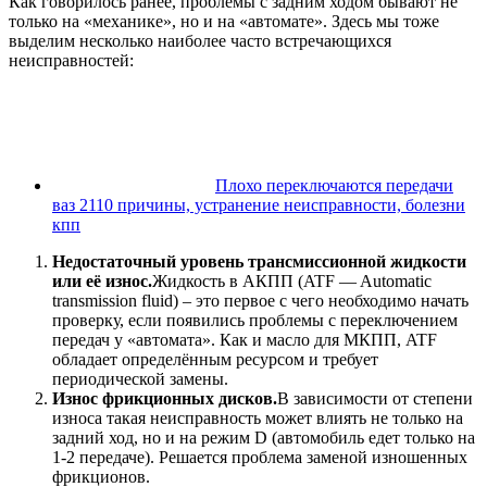
Как говорилось ранее, проблемы с задним ходом бывают не
только на «механике», но и на «автомате». Здесь мы тоже
выделим несколько наиболее часто встречающихся
неисправностей:
Плохо переключаются передачи
ваз 2110 причины, устранение неисправности, болезни
кпп
Недостаточный уровень трансмиссионной жидкости
или её износ.
Жидкость в АКПП (ATF — Automatic
transmission fluid) – это первое с чего необходимо начать
проверку, если появились проблемы с переключением
передач у «автомата». Как и масло для МКПП, ATF
обладает определённым ресурсом и требует
периодической замены.
Износ фрикционных дисков.
В зависимости от степени
износа такая неисправность может влиять не только на
задний ход, но и на режим D (автомобиль едет только на
1-2 передаче). Решается проблема заменой изношенных
фрикционов.