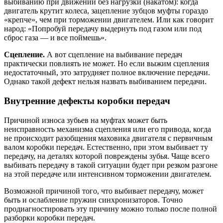
выбиванию при движении без нагрузки (накатом): когда
двигатель крутит колеса, зацепление зубцов муфты гораздо
«крепче», чем при торможении двигателем. Или как говорит
народ: «Попробуй передачу выдернуть под газом или под
сброс газа — и все поймешь».
Сцепление.
А вот сцепление на выбивание передач
практически повлиять не может. Но если выжим сцепления
недостаточный, это затрудняет полное включение передачи.
Однако такой дефект нельзя назвать выбиванием передачи.
Внутренние дефекты коробки передач
Причиной износа зубьев на муфтах может быть
неисправность механизма сцепления или его привода, когда
не происходит разобщения маховика двигателя с первичным
валом коробки передач. Естественно, при этом выбивает ту
передачу, на деталях которой повреждены зубья. Чаще всего
выбивать передачу в такой ситуации будет при резком разгоне
на этой передаче или интенсивном торможении двигателем.
Возможной причиной того, что выбивает передачу, может
быть и ослабление пружин синхронизаторов. Точно
продиагностировать эту причину можно только после полной
разборки коробки передач.