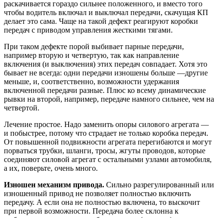
раскачивается гораздо сильнее положенного, и вместо того
чтобы водитель включал и выключал передачи, скачущая КП
делает это сама. Чаще на такой дефект реагируют коробки
передач с приводом управления жесткими тягами.
При таком дефекте порой выбивает парные передачи,
например вторую и четвертую, так как направление
включения (и выключения) этих передач совпадает. Хотя это
бывает не всегда: одни передачи изношены больше —другие
меньше, и, соответственно, возможности удержания
включенной передачи разные. Плюс ко всему динамические
рывки на второй, например, передаче намного сильнее, чем на
четвертой.
Лечение простое. Надо заменить опоры силового агрегата —
и побыстрее, потому что страдает не только коробка передач.
От повышенной подвижности агрегата перегибаются и могут
порваться трубки, шланги, тросы, жгуты проводов, которые
соединяют силовой агрегат с остальными узлами автомобиля,
а их, поверьте, очень много.
Изношен механизм привода.
Сильно разрегулированный или
изношенный привод не позволяет полностью включить
передачу. А если она не полностью включена, то выскочит
при первой возможности. Передача более склонна к