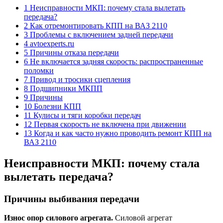
1 Неисправности МКП: почему стала вылетать
передача?
2 Как отремонтировать КПП на ВАЗ 2110
3 Проблемы с включением задней передачи
4 avtoexperts.ru
5 Причины отказа передачи
6 Не включается задняя скорость: распространенные
поломки
7 Привод и тросики сцепления
8 Подшипники МКПП
9 Причины
10 Болезни КПП
11 Кулисы и тяги коробки передач
12 Первая скорость не включена при движении
13 Когда и как часто нужно проводить ремонт КПП на
ВАЗ 2110
Неисправности МКП: почему стала
вылетать передача?
Причины выбивания передачи
Износ опор силового агрегата.
Силовой агрегат