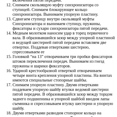
включения пятой передачи.
Снимаем скользящую муфту синхронизатора со
ступицей. Снимаем блокирующее кольцо
синхронизатора. Вынимаем упорную пластину.
Сдвигаем ступицу внутри скользящей муфты
Синхронизатора и вынимаем ступицу, пружины,
фиксаторы и сухари синхронизатора пятой передачи.
Медным молотком наносим удар в торец первичного
вала. В образовавшийся зазор между упорной пластиной
и ведущей шестерней пятой передачи вставляем две
отвертки. Поддевая отвертками шестерню,
спрессовываем ее
Головкой “на 13” отворачиваем три пробки фиксаторов
штоков переключения передач. Вынимаем из гнезд
пружины и шарики фиксаторов.
Ударной крестообразной отверткой отворачиваем
четыре винта крепления упорной пластины. На винтах
имеются специальные стопорные шайбы.
Снимаем упорную пластину. Двумя отвертками
поддеваем упорную шайбу втулки ведомой шестерни
пятой передачи. В образовавшийся зазор между торцом
заднего подшипника и упорной шайбой вводим лапы
съемника и спрессовываем втулку шестерни и упорную
шайбу.
Двумя отвертками разводим стопорное кольцо на