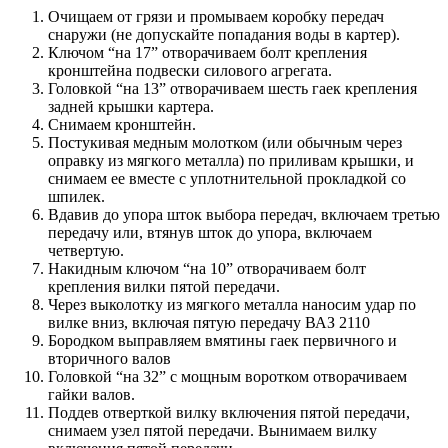
Очищаем от грязи и промываем коробку передач
снаружи (не допускайте попадания воды в картер).
Ключом “на 17” отворачиваем болт крепления
кронштейна подвески силового агрегата.
Головкой “на 13” отворачиваем шесть гаек крепления
задней крышки картера.
Снимаем кронштейн.
Постукивая медным молотком (или обычным через
оправку из мягкого металла) по приливам крышки, и
снимаем ее вместе с уплотнительной прокладкой со
шпилек.
Вдавив до упора шток выбора передач, включаем третью
передачу или, втянув шток до упора, включаем
четвертую.
Накидным ключом “на 10” отворачиваем болт
крепления вилки пятой передачи.
Через выколотку из мягкого металла наносим удар по
вилке вниз, включая пятую передачу ВАЗ 2110
Бородком выправляем вмятины гаек первичного и
вторичного валов
Головкой “на 32” с мощным воротком отворачиваем
гайки валов.
Поддев отверткой вилку включения пятой передачи,
снимаем узел пятой передачи. Вынимаем вилку