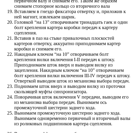
первичном валу и снимаем его. Таким же образом
снимаем стопорное кольцо со вторичного вала
Вставляем в гнездо фиксатора отвертку и, приложив к
ней магнит, извлекаем шарик.
Головкой “на 13” отворачиваем тринадцать гаек и один
болт крепления картера коробки передач к картеру
сцепления.
Вставив в паз на стыке привалочных плоскостей
картеров отвертку, аккуратно приподнимаем картер
коробки и снимаем его.
Накидным ключом “на 10” отворачиваем болт
крепления вилки включения I-II передач к штоку.
Приподнимаем шток вверх и выводим вилку из
зацепления. Накидным ключом “на 10” отворачиваем
болт крепления вилки включения III-IV передач к штоку.
Отверткой выводим шток из механизма выбора передач.
Поднимаем шток вверх и выводим вилку из проточки
скользящей муфты синхронизатора.
Поворачивая шток включения V передачи, выводим его
из механизма выбора передач. Вынимаем ось
промежуточной шестерни заднего хода.
Вынимаем промежуточную шестерню заднего хода.
Вынимаем одновременно первичный и вторичный валы
из роликовых подшипников картера сцепления.