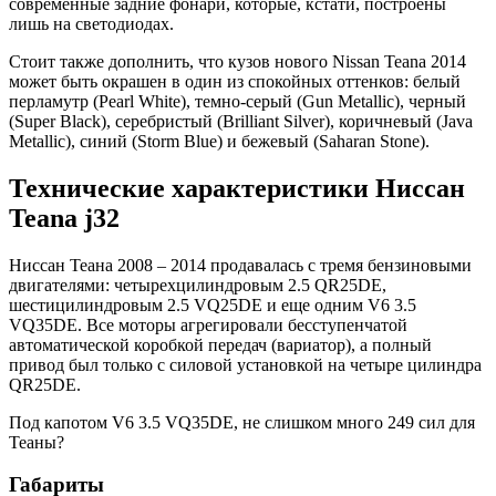
современные задние фонари, которые, кстати, построены
лишь на светодиодах.
Стоит также дополнить, что кузов нового Nissan Teana 2014
может быть окрашен в один из спокойных оттенков: белый
перламутр (Pearl White), темно-серый (Gun Metallic), черный
(Super Black), серебристый (Brilliant Silver), коричневый (Java
Metallic), синий (Storm Blue) и бежевый (Saharan Stone).
Технические характеристики Ниссан
Teana j32
Ниссан Теана 2008 – 2014 продавалась с тремя бензиновыми
двигателями: четырехцилиндровым 2.5 QR25DE,
шестицилиндровым 2.5 VQ25DE и еще одним V6 3.5
VQ35DE. Все моторы агрегировали бесступенчатой
автоматической коробкой передач (вариатор), а полный
привод был только с силовой установкой на четыре цилиндра
QR25DE.
Под капотом V6 3.5 VQ35DE, не слишком много 249 сил для
Теаны?
Габариты