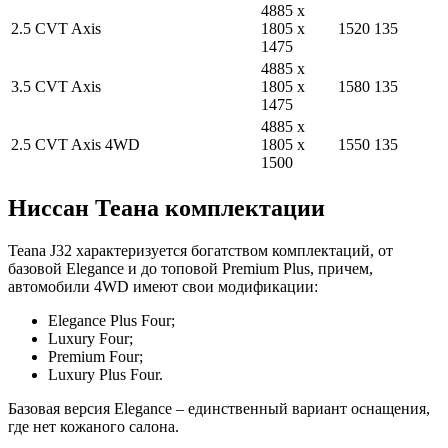
4885 x
2.5 CVT Axis
1805 x
1520
135
1475
4885 x
3.5 CVT Axis
1805 x
1580
135
1475
4885 x
2.5 CVT Axis 4WD
1805 x
1550
135
1500
Ниссан Теана комплектации
Teana J32 характеризуется богатством комплектаций, от
базовой Elegance и до топовой Premium Plus, причем,
автомобили 4WD имеют свои модификации:
Elegance Plus Four;
Luxury Four;
Premium Four;
Luxury Plus Four.
Базовая версия Elegance – единственный вариант оснащения,
где нет кожаного салона.