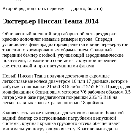
Второй ряд под стать первому — дорого, богато)
Экстерьер Ниссан Теана 2014
Обновленный внешний вид габаритной четырехдверки
красиво дополняет немалые размеры кузова. Спереди
установлена фальшрадиаторная решетка в виде перевернутой
трапеции с хромированным обрамлением. Солидный
передний бампер с юбкой, улучшающей аэродинамические
показатели, гармонично сочетается с крупной передней
светотехникой и противотуманными фарами.
Новый Ниссан Теана получил достаточно скромные
легкосплавные колеса диаметром 16 или 17 дюймов, которые
«обуты» в покрышки 215/60 R16 либо 215/55 R17. Правда, для
модификации с бензиновым мотором V6 рабочим объемом 3,5
литра уже в базе предлагаются покрышки 235/45 R18 на
легкосплавных колесах размерностью 18 дюймов.
Задняя часть также выглядит достаточно солидно. Большой
задний бампер со встроенными патрубками выпускной
системы, крупная крышка грузового отсека обеспечивает
минимальную погрузочную высоту. Красиво выглядят и