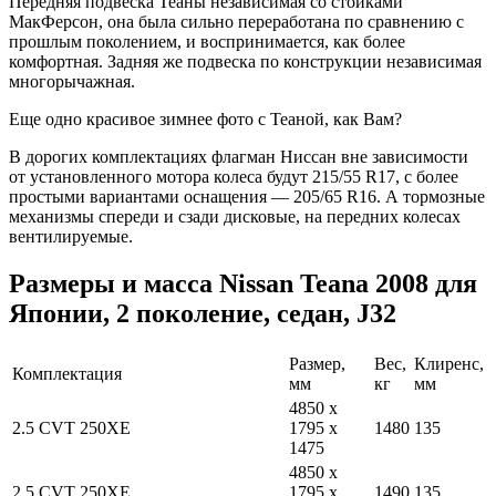
Передняя подвеска Теаны независимая со стойками
МакФерсон, она была сильно переработана по сравнению с
прошлым поколением, и воспринимается, как более
комфортная. Задняя же подвеска по конструкции независимая
многорычажная.
Еще одно красивое зимнее фото с Теаной, как Вам?
В дорогих комплектациях флагман Ниссан вне зависимости
от установленного мотора колеса будут 215/55 R17, с более
простыми вариантами оснащения — 205/65 R16. А тормозные
механизмы спереди и сзади дисковые, на передних колесах
вентилируемые.
Размеры и масса Nissan Teana 2008 для
Японии, 2 поколение, седан, J32
Размер,
Вес,
Клиренс,
Комплектация
мм
кг
мм
4850 x
2.5 CVT 250XE
1795 x
1480
135
1475
4850 x
2.5 CVT 250XE
1795 x
1490
135