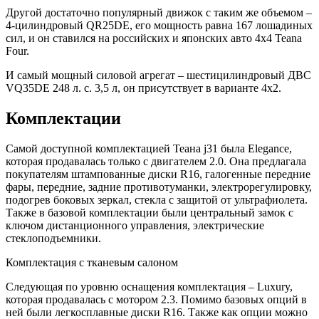
Другой достаточно популярный движок с таким же объемом –
4-цилиндровый QR25DE, его мощность равна 167 лошадиных
сил, и он ставился на российских и японских авто 4х4 Teana
Four.
И самый мощный силовой агрегат – шестицилиндровый ДВС
VQ35DE 248 л. с. 3,5 л, он присутствует в варианте 4х2.
Комплектации
Самой доступной комплектацией Теана j31 была Elegance,
которая продавалась только с двигателем 2.0. Она предлагала
покупателям штампованные диски R16, галогенные передние
фары, передние, задние противотуманки, электрорегулировку,
подогрев боковых зеркал, стекла с защитой от ультрафиолета.
Также в базовой комплектации были центральный замок с
ключом дистанционного управления, электрические
стеклоподъемники.
Комплектация с тканевым салоном
Следующая по уровню оснащения комплектация – Luxury,
которая продавалась с мотором 2.3. Помимо базовых опций в
ней были легкосплавные диски R16. Также как опции можно