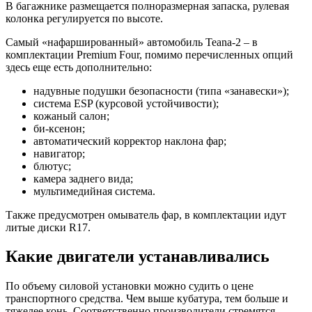
В багажнике размещается полноразмерная запаска, рулевая
колонка регулируется по высоте.
Самый «нафаршированный» автомобиль Teana-2 – в
комплектации Premium Four, помимо перечисленных опций
здесь еще есть дополнительно:
надувные подушки безопасности (типа «занавески»);
система ESP (курсовой устойчивости);
кожаный салон;
би-ксенон;
автоматический корректор наклона фар;
навигатор;
блютус;
камера заднего вида;
мультимедийная система.
Также предусмотрен омыватель фар, в комплектации идут
литые диски R17.
Какие двигатели устанавливались
По объему силовой установки можно судить о цене
транспортного средства. Чем выше кубатура, тем больше и
тяжелее конь. Соответственно производители стремятся