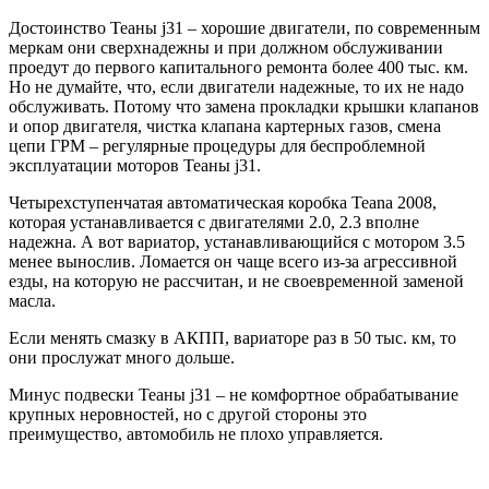
Достоинство Теаны j31 – хорошие двигатели, по современным
меркам они сверхнадежны и при должном обслуживании
проедут до первого капитального ремонта более 400 тыс. км.
Но не думайте, что, если двигатели надежные, то их не надо
обслуживать. Потому что замена прокладки крышки клапанов
и опор двигателя, чистка клапана картерных газов, смена
цепи ГРМ – регулярные процедуры для беспроблемной
эксплуатации моторов Теаны j31.
Четырехступенчатая автоматическая коробка Teana 2008,
которая устанавливается с двигателями 2.0, 2.3 вполне
надежна. А вот вариатор, устанавливающийся с мотором 3.5
менее вынослив. Ломается он чаще всего из-за агрессивной
езды, на которую не рассчитан, и не своевременной заменой
масла.
Если менять смазку в АКПП, вариаторе раз в 50 тыс. км, то
они прослужат много дольше.
Минус подвески Теаны j31 – не комфортное обрабатывание
крупных неровностей, но с другой стороны это
преимущество, автомобиль не плохо управляется.