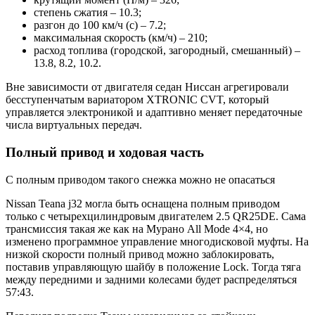
степень сжатия – 10.3;
разгон до 100 км/ч (с) – 7.2;
максимальная скорость (км/ч) – 210;
расход топлива (городской, загородный, смешанный) –
13.8, 8.2, 10.2.
Вне зависимости от двигателя седан Ниссан агрегировали
бесступенчатым вариатором XTRONIC CVT, который
управляется электроникой и адаптивно меняет передаточные
числа виртуальных передач.
Полный привод и ходовая часть
С полным приводом такого снежка можно не опасаться
Nissan Teana j32 могла быть оснащена полным приводом
только с четырехцилиндровым двигателем 2.5 QR25DE. Сама
трансмиссия такая же как на Мурано All Mode 4×4, но
изменено программное управление многодисковой муфты. На
низкой скорости полный привод можно заблокировать,
поставив управляющую шайбу в положение Lock. Тогда тяга
между передними и задними колесами будет распределяться
57:43.