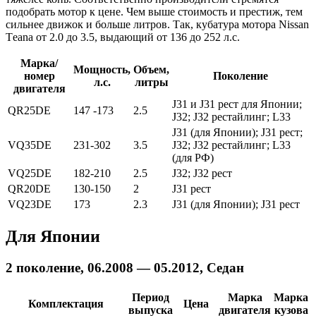
подобрать мотор к цене. Чем выше стоимость и престиж, тем
сильнее движок и больше литров. Так, кубатура мотора Nissаn
Тeana от 2.0 до 3.5, выдающий от 136 до 252 л.с.
Марка/
Мощность,
Объем,
номер
Поколение
л.с.
литры
двигателя
J31 и J31 рест для Японии;
QR25DE
147 -173
2.5
J32; J32 рестайлинг; L33
J31 (для Японии); J31 рест;
VQ35DE
231-302
3.5
J32; J32 рестайлинг; L33
(для РФ)
VQ25DE
182-210
2.5
J32; J32 рест
QR20DE
130-150
2
J31 рест
VQ23DE
173
2.3
J31 (для Японии); J31 рест
Для Японии
2 поколение, 06.2008 — 05.2012, Седан
Период
Марка
Марка
Комплектация
Цена
выпуска
двигателя
кузова