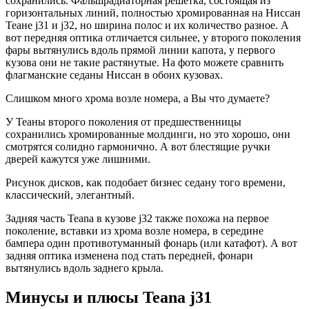
сохранились. Фальшрадиаторная решетка, состоящая из
горизонтальных линий, полностью хромированная на Ниссан
Теане j31 и j32, но ширина полос и их количество разное. А
вот передняя оптика отличается сильнее, у второго поколения
фары вытянулись вдоль прямой линии капота, у первого
кузова они не такие растянутые. На фото можете сравнить
флагманские седаны Ниссан в обоих кузовах.
Слишком много хрома возле номера, а Вы что думаете?
У Теаны второго поколения от предшественницы
сохранились хромированные молдинги, но это хорошо, они
смотрятся солидно гармонично. А вот блестящие ручки
дверей кажутся уже лишними.
Рисунок дисков, как подобает бизнес седану того времени,
классический, элегантный.
Задняя часть Teana в кузове j32 также похожа на первое
поколение, вставки из хрома возле номера, в середине
бампера один противотуманный фонарь (или катафот). А вот
задняя оптика изменена под стать передней, фонари
вытянулись вдоль заднего крыла.
Минусы и плюсы Teana j31