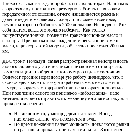
Плохо сказывается езда в пробках и на вариаторах. На низких
скоростях ему приходится чрезмерно работать на высоком
передаточном отношении, отчего изнашивается ремень и
дальше ведет к масляному голоду и поломке механизма,
ремонт которого обойдется в 2500 долларов. Не подвергайте
себя тратам, когда это можно избежать. Как только
почувствуете толчки, поменяйте трансмиссионное масло и
фильтры. При адекватном вождении и регулярной замене
масла, вариаторы этой модели доблестно прослужат 200 тыс
км.
ДВС троит. Пожалуй, самая распространенная неисправность
любого силового узла и возникает независимо от возраста,
комплектации, пройденных километров и даже состояния.
Означает троение неравномерную работу цилиндров, что, в
свою очередь ведет к тому, что рабочая смесь не сгорает в
камере, загорается с задержкой или не выгорает полностью.
При появлении одного из признаков «заболевания», надо
незамедлительно отправиться к механику на диагностику для
проведения лечения.
На холостом ходу мотор дергает и трясет. Иногда
настолько сильно, что передается в руль.
Во время вождения падает мощность, появляются рывки
на разгоне и провалы при нажатии на газ. Загорается