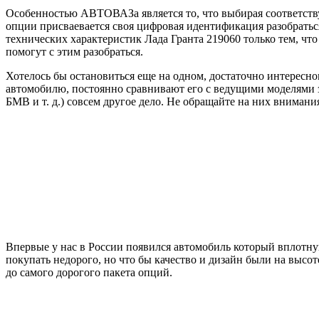
Особенностью АВТОВАЗа является то, что выбирая соответству
опции присваевается своя цифровая идентификация разобратьс
технических характеристик Лада Гранта 219060 только тем, чт
помогут с этим разобраться.
Хотелось бы остановиться еще на одном, достаточно интересн
автомобилю, постоянно сравнивают его с ведущими моделями за
БМВ и т. д.) совсем другое дело. Не обращайте на них внимани
Впервые у нас в России появился автомобиль который вплотну
покупать недорого, но что бы качество и дизайн были на высо
до самого дорогого пакета опций.