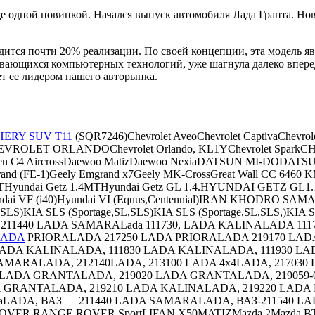
 одной новинкой. Начался выпуск автомобиля Лада Гранта. Нови
одится почти 20% реализации. По своей концепции, эта модель 
ивающихся компьютерных технологий, уже шагнула далеко впере
ет ее лидером нашего авторынка.
HERY SUV T11
(SQR7246)Chevrolet AveoChevrolet CaptivaChevr
ROLET ORLANDOChevrolet Orlando, KL1YChevrolet SparkCHEV
 C4Citroen C4 AircrossDaewoo MatizDaewoo NexiaDATSUN MI-DODA
nd (FE-1)Geely Emgrand x7Geely MK-CrossGreat Wall CC 
 ATHyundai Getz 1.4MTHyundai Getz GL 1.4.HYUNDAI GETZ G
Hyundai VF (i40)Hyundai VI (Equus,Centennial)IRAN KHODRO 
 SLS)KIA SLS (Sportage,SL,SLS)KIA SLS (Sportage,SL,SLS,)KI
DA , 211440 LADA SAMARALada 111730, LADA KALINALADA 
LADA
PRIORALADA 217250 LADA PRIORALADA 219170 LA
LADA KALINALADA, 111830 LADA KALINALADA, 111930 L
AMARALADA, 212140LADA, 213100 LADA 4x4LADA, 217030
 LADA GRANTALADA, 219020 LADA GRANTALADA, 219059-
 GRANTALADA, 219210 LADA KALINALADA, 219220 LADA 
staLADA, ВАЗ — 211440 LADA SAMARALADA, ВАЗ-211540 
VER RANGE ROVER SportLIFAN X50MATIZMazda 2Mazda BT-5