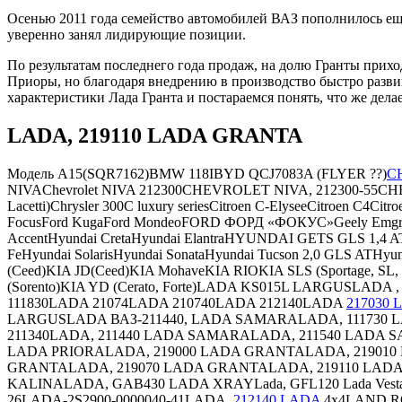
Осенью 2011 года семейство автомобилей ВАЗ пополнилось еще
уверенно занял лидирующие позиции.
По результатам последнего года продаж, на долю Гранты прих
Приоры, но благодаря внедрению в производство быстро разв
характеристики Лада Гранта и постараемся понять, что же дела
LADA, 219110 LADA GRANTA
Модель A15(SQR7162)BMW 118IBYD QCJ7083A (FLYER ??)
C
NIVAChevrolet NIVA 212300CHEVROLET NIVA, 212300-55CHEV
Lacetti)Chrysler 300C luxury seriesCitroen C-ElyseeCitroen
FocusFord KugaFord MondeoFORD ФОРД «ФОКУС»Geely Emgra
AccentHyundai CretaHyundai ElantraHYUNDAI GETS GLS 1,4
FeHyundai SolarisHyundai SonataHyundai Tucson 2,0 GLS AT
(Ceed)KIA JD(Ceed)KIA MohaveKIA RIOKIA SLS (Sportage, SL,
(Sorento)KIA YD (Cerato, Forte)LADA KS015L LARGUSLA
111830LADA 21074LADA 210740LADA 212140LADA
217030 
LARGUSLADA ВАЗ-211440, LADA SAMARALADA, 111730 
211340LADA, 211440 LADA SAMARALADA, 211540 LADA S
LADA PRIORALADA, 219000 LADA GRANTALADA, 219010
GRANTALADA, 219070 LADA GRANTALADA, 219110 LADA
KALINALADA, GAB430 LADA XRAYLada, GFL120 Lada Ve
26LADA-2S2900-0000040-41LADA.
212140 LADA
4x4LAND RO