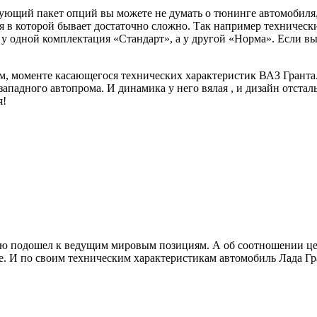
ющий пакет опций вы можете не думать о тюнинге автомобиля, т
я в которой бывает достаточно сложно. Так например техничес
о у одной комплектация «Стандарт», а у другой «Норма». Если в
ом, моменте касающегося технических характеристик ВАЗ Гранта
падного автопрома. И динамика у него вялая , и дизайн отсталы
я!
ю подошел к ведущим мировым позициям. А об соотношении цена
те. И по своим техническим характеристикам автомобиль Лада Г