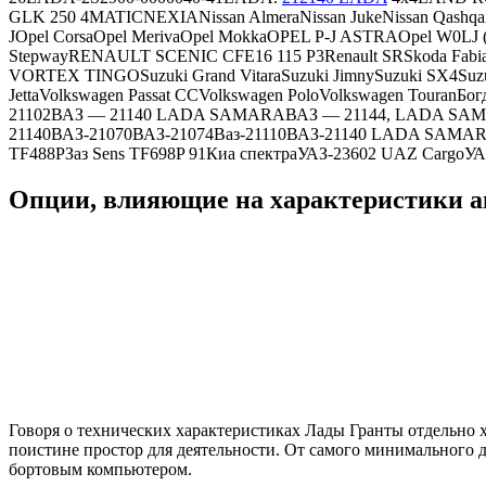
GLK 250 4MATICNEXIANissan AlmeraNissan JukeNissan QashqaiN
JOpel CorsaOpel MerivaOpel MokkaOPEL P-J ASTRAOpel W0LJ (Mo
StepwayRENAULT SCENIC CFE16 115 P3Renault SRSkoda Fab
VORTEX TINGOSuzuki Grand VitaraSuzuki JimnySuzuki SX4Suz
JettaVolkswagen Passat CCVolkswagen PoloVolkswagen Tou
21102ВАЗ — 21140 LADA SAMARAВАЗ — 21144, LADA SAMA
21140ВАЗ-21070ВАЗ-21074Ваз-21110ВАЗ-21140 LADA SAM
TF488PЗаз Sens TF698P 91Киа спектраУАЗ-23602 UAZ Carg
Опции, влияющие на характеристики а
Говоря о технических характеристиках Лады Гранты отдельно 
поистине простор для деятельности. От самого минимального 
бортовым компьютером.