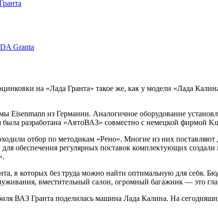
Гранта
ADA Granta
цинковки на «Лада Гранта» такое же, как у модели «Лада Калин
мы Eisenmann из Германии. Аналогичное оборудование установ
ая была разработана «АвтоВАЗ» совместно с немецкой фирмой Ku
одили отбор по методикам «Рено». Многие из них поставляют д
 для обеспечения регулярных поставок комплектующих создали 
».
, в которых без труда можно найти оптимальную для себя. Бюд
луживания, вместительный салон, огромный багажник — это гла
ля ВАЗ Гранта поделилась машина Лада Калина. На сегодняшни