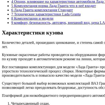
4 Опции, влияющие на характеристики автомобиля Лада 
5 Комплектация норма Лада Гранта что в неё входит
6 Лада Гранта комплектация Стандарт
7 Технические характеристики Lada Granta
8 Комплектации и модели
9 комфорт, безопасность, автозвук, внешний вид, цена L
Характеристики кузова
Количество деталей, прошедших цинкование, и степень самой о
лет.
Кузовные окрасочные работы проводятся на оборудовании фир
по кузову проходят в автоматическом режиме на линии, котор
Все поставщики комплектующих для модели «Лада Гранта» прох
упростило технологический процесс сборки. Некоторые фирмы
производительность и повысило качество модели «Лада Гранта
Существует большой выбор возможных комплектаций ВАЗ Гранта
позволяющий легко преодолевать бездорожье, доступность обс
Платформой для низкобюджетного переднеприводного автомоби
Четырехдверный седан.