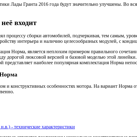
тики Лады Гранта 2016 года будут значительно улучшены. Во вс
 неё входит
ял процессу сборки автомобилей, подчеркивая, тем самым, уров
тройству интерьера и наличию целесообразных модулей, с кондиц
тация Норма, является неплохим примером правильного сочетани
жду дорогой люксовой версией и базовой моделью этой линейки
бой представляет наиболее популярная комплектация Норма непос
 Норма
том и конструктивных особенностях мотора. На вариант Норма о
твенно.
 - н.в.) - технические характеристики