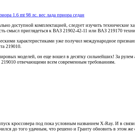
иора 1.6 mt 98 лс. вес лада приора седан
мально доступной комплектацией, следует изучить технические 
 есть смысл приглядеться к ВАЗ 21902-42-11 или ВАЗ 219170 тех
ческими характеристиками уже получил международное признание.
та 219010.
мировых моделей, он еще вошел в десятку сильнейших! За руле
а 219010 отвечающими всем современным требованиям.
ыпуск кроссовера под пока условным названием X-Ray. И в связ
лся до того удачным, что решено и Гранту обновить в этом же 