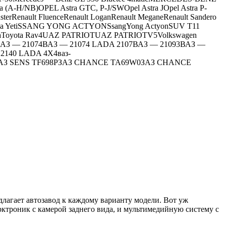
(A-H/NB)OPEL Astra GTC, P-J/SWOpel Astra JOpel Astra P-
erRenault FluenceRenault LoganRenault MeganeRenault Sandero
koda YetiSSANG YONG ACTYONSsangYong ActyonSUV T11
rollaToyota Rav4UAZ PATRIOTUAZ PATRIOTV5Volkswagen
053ВАЗ — 21074ВАЗ — 21074 LADA 2107ВАЗ — 21093ВАЗ —
140 LADA 4X4ваз-
10ЗАЗ SENS TF698РЗАЗ CHANCE TA69W0ЗАЗ CHANCE
лагает автозавод к каждому варианту модели. Вот уж
рктроник с камерой заднего вида, и мультимедийную систему с