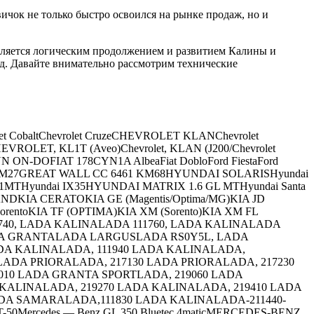
чок не только быстро освоился на рынке продаж, но и
является логическим продолжением и развитием Калины и
д. Давайте внимательно рассмотрим технические
olet CobaltChevrolet CruzeCHEVROLET KLANChevrolet
ROLET, KL1T (Aveo)Chevrolet, KLAN (J200/Chevrolet
TSUN ON-DOFIAT 178CYN1A AlbeaFiat DobloFord FiestaFord
6460 KM27GREAT WALL CC 6461 KM68HYUNDAI SOLARISHyundai
L1.1MTHyundai IX35HYUNDAI MATRIX 1.6 GL MTHyundai Santa
SAMANDKIA CERATOKIA GE (Magentis/Optima/MG)KIA JD
A SorentoKIA TF (OPTIMA)KIA XM (Sorento)KIA XM FL
111740, LADA KALINALADA 111760, LADA KALINALADA
DA GRANTALADA LARGUSLADA RS0Y5L, LADA
ADA KALINALADA, 111940 LADA KALINALADA,
 LADA PRIORALADA, 217130 LADA PRIORALADA, 217230
010 LADA GRANTA SPORTLADA, 219060 LADA
KALINALADA, 219270 LADA KALINALADA, 219410 LADA
LADA SAMARALADA,111830 LADA KALINALADA-211440-
0Mercedes — Benz GL 350 Bluetec 4maticMERCEDES-BENZ