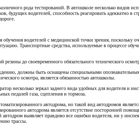
различного рода тестирований. В автошколе несколько видов ис
ов, будущих водителей, способность реагировать адекватно в с
дороге.
я обучения водителей с медицинской точки зрения, поскольку о
итуацию. Транспортные средства, используемые в процессе об
ой резины до своевременного обязательного технического осмот
ождению, должны быть оснащены специальными опознавательным
ического осмотра, является обязанностью автошколы.
ратор несколько зеркал заднего вида удобных для водителя и ин
ых педалей газа, сцепления и тормоза.
томатизированного автодрома, но такой вид автодромов являетс
зированного автодрома является отсутствие посторонней помощи
автодром выявляет правдиво все ошибки водителя, ни у инспект
ению трассы.