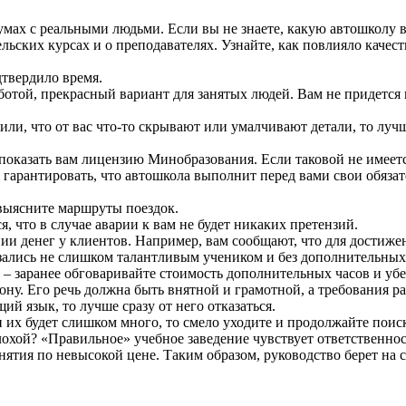
умах с реальными людьми. Если вы не знаете, какую автошколу
льских курсах и о преподавателях. Узнайте, как повлияло качест
твердило время.
отой, прекрасный вариант для занятых людей. Вам не придется п
или, что от вас что-то скрывают или умалчивают детали, то лу
 показать вам лицензию Минобразования. Если таковой не имеет
 гарантировать, что автошкола выполнит перед вами свои обязат
 выясните маршруты поездок.
, что в случае аварии к вам не будет никаких претензий.
денег у клиентов. Например, вам сообщают, что для достижени
азались не слишком талантливым учеником и без дополнительных 
 – заранее обговаривайте стоимость дополнительных часов и убе
ну. Его речь должна быть внятной и грамотной, а требования 
й язык, то лучше сразу от него отказаться.
 их будет слишком много, то смело уходите и продолжайте поис
охой? «Правильное» учебное заведение чувствует ответственност
ятия по невысокой цене. Таким образом, руководство берет на се