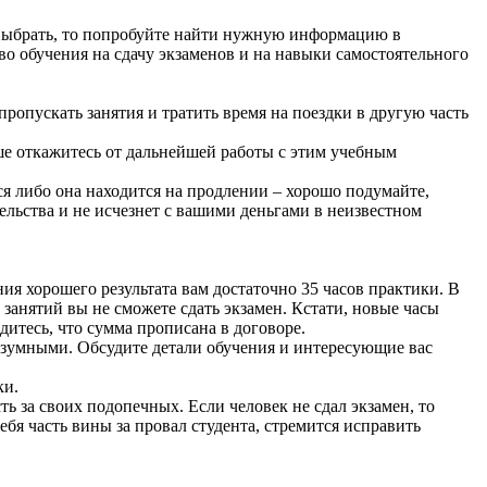
 выбрать, то попробуйте найти нужную информацию в
во обучения на сдачу экзаменов и на навыки самостоятельного
ропускать занятия и тратить время на поездки в другую часть
чше откажитесь от дальнейшей работы с этим учебным
ся либо она находится на продлении – хорошо подумайте,
ельства и не исчезнет с вашими деньгами в неизвестном
я хорошего результата вам достаточно 35 часов практики. В
занятий вы не сможете сдать экзамен. Кстати, новые часы
дитесь, что сумма прописана в договоре.
разумными. Обсудите детали обучения и интересующие вас
ки.
ь за своих подопечных. Если человек не сдал экзамен, то
бя часть вины за провал студента, стремится исправить