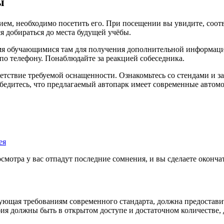
ы
м, необходимо посетить его. При посещении вы увидите, соотве
ся добираться до места будущей учёбы.
мя обучающимися там для получения дополнительной информации
 по телефону. Понаблюдайте за реакцией собеседника.
ветствие требуемой оснащенности. Ознакомьтесь со стендами и 
едитесь, что предлагаемый автопарк имеет современные автомоб
ея
мотра у вас отпадут последние сомнения, и вы сделаете окончат
вующая требованиям современного стандарта, должна предостави
ия должны быть в открытом доступе и достаточном количестве, 