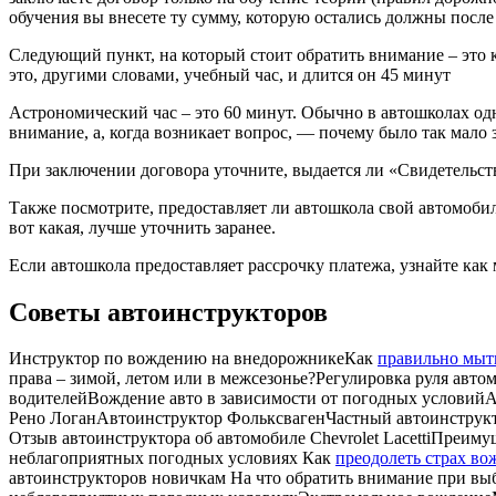
обучения вы внесете ту сумму, которую остались должны после 
Следующий пункт, на который стоит обратить внимание – это 
это, другими словами, учебный час, и длится он 45 минут
Астрономический час – это 60 минут. Обычно в автошколах одно
внимание, а, когда возникает вопрос, — почему было так мало 
При заключении договора уточните, выдается ли «Свидетельст
Также посмотрите, предоставляет ли автошкола свой автомобиль
вот какая, лучше уточнить заранее.
Если автошкола предоставляет рассрочку платежа, узнайте как
Советы автоинструкторов
Инструктор по вождению на внедорожникеКак
правильно мыт
права – зимой, летом или в межсезонье?Регулировка руля ав
водителейВождение авто в зависимости от погодных условий
Рено ЛоганАвтоинструктор ФольксвагенЧастный автоинструктор
Отзыв автоинструктора об автомобиле Chevrolet LacettiПреи
неблагоприятных погодных условиях Как
преодолеть страх во
автоинструкторов новичкам На что обратить внимание при вы