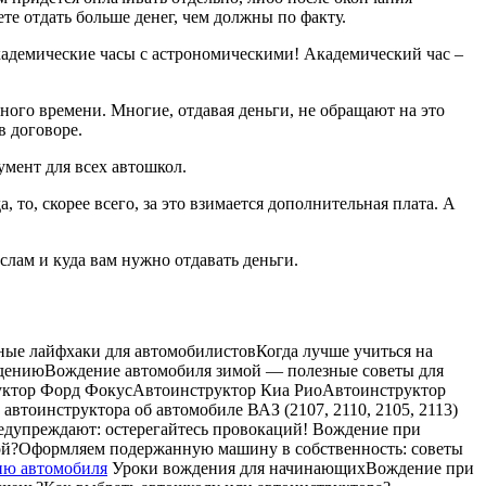
те отдать больше денег, чем должны по факту.
академические часы с астрономическими! Академический час –
чного времени. Многие, отдавая деньги, не обращают на это
в договоре.
умент для всех автошкол.
 то, скорее всего, за это взимается дополнительная плата. А
слам и куда вам нужно отдавать деньги.
ые лайфхаки для автомобилистовКогда лучше учиться на
ождениюВождение автомобиля зимой — полезные советы для
руктор Форд ФокусАвтоинструктор Киа РиоАвтоинструктор
втоинструктора об автомобиле ВАЗ (2107, 2110, 2105, 2113)
редупреждают: остерегайтесь провокаций! Вождение при
имой?Оформляем подержанную машину в собственность: советы
ию автомобиля
Уроки вождения для начинающихВождение при