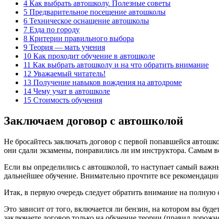
4 Как выбрать автошколу. Полезные советы
5 Предварительное посещение автошколы
6 Техническое оснащение автошколы
7 Езда по городу
8 Критерии правильного выбора
9 Теория — мать учения
10 Как проходит обучение в автошколе
11 Как выбрать автошколу и на что обратить внимание
12 Уважаемый читатель!
13 Получение навыков вождения на автодроме
14 Чему учат в автошколе
15 Стоимость обучения
Заключаем договор с автошколой
Не бросайтесь заключать договор с первой попавшейся автошкол
они сдали экзамены, понравились ли им инструктора. Самым в
Если вы определились с автошколой, то наступает самый важны
дальнейшее обучение. Внимательно прочтите все рекомендации,
Итак, в первую очередь следует обратить внимание на полную 
Это зависит от того, включается ли бензин, на котором вы буд
заключаете договор только на обучение теории (правил дорожн