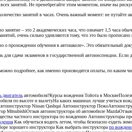
всех занятий. Не пренебрегайте этим моментом, иначе вы рискуе
количество занятий в часах. Очень важный момент: не путайте 
 занятие – это 2 академических часа, что означает 1,5 часа обы
занятий, очень сильно удивляются тому, что это было прописано 
во о прохождении обучения в автошколе». Это обязательный док
 для сдачи экзаменов в государственной автоинспекции. Если да,
 можно подробнее, как именно производятся оплаты, по каким чи
ь двигатель
автомобиля?Курсы вождения Тойота в МосквеПолезн
томобиля по высоте и вылетуНа каких машинах лучше учиться в
Автоинструктор Nissan Qashqai Автоинструктор ПежоАвтоинст
 MitsubishiОтзыв автоинструктора об автомобиле MazdaОтзыв а
мущества частного инструктора по вождению Автоинструкторы п
ждения
Как обучиться водить летом, чтобы безопасно ездить з
боре хорошего инструктора Как выбрать инструктора
по вожден