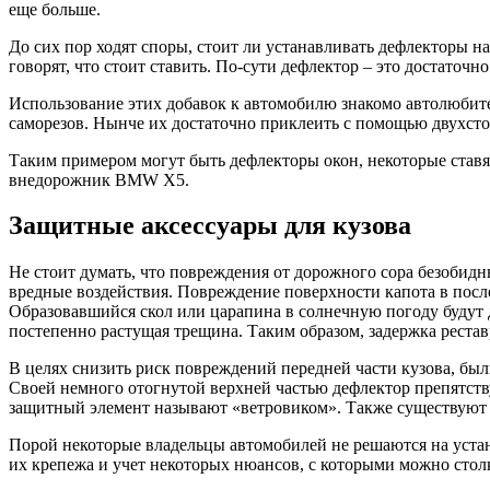
еще больше.
До сих пор ходят споры, стоит ли устанавливать дефлекторы на
говорят, что стоит ставить. По-сути дефлектор – это достаточ
Использование этих добавок к автомобилю знакомо автолюбите
саморезов. Нынче их достаточно приклеить с помощью двухсто
Таким примером могут быть дефлекторы окон, некоторые ставят
внедорожник BMW X5.
Защитные аксессуары для кузова
Не стоит думать, что повреждения от дорожного сора безобидны
вредные воздействия. Повреждение поверхности капота в посл
Образовавшийся скол или царапина в солнечную погоду будут да
постепенно растущая трещина. Таким образом, задержка рестав
В целях снизить риск повреждений передней части кузова, бы
Своей немного отогнутой верхней частью дефлектор препятству
защитный элемент называют «ветровиком». Также существуют 
Порой некоторые владельцы автомобилей не решаются на устан
их крепежа и учет некоторых нюансов, с которыми можно столк