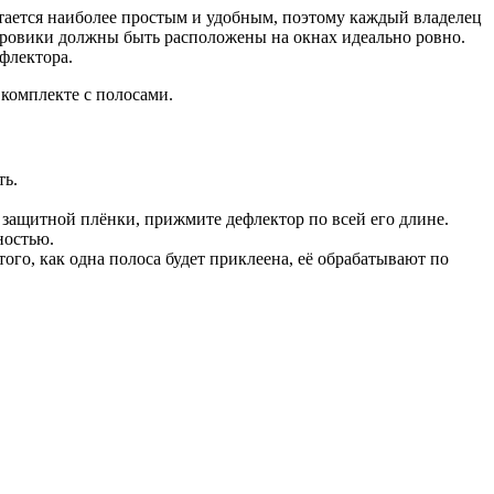
тается наиболее простым и удобным, поэтому каждый владелец
тровики должны быть расположены на окнах идеально ровно.
флектора.
 комплекте с полосами.
ть.
в защитной плёнки, прижмите дефлектор по всей его длине.
ностью.
го, как одна полоса будет приклеена, её обрабатывают по