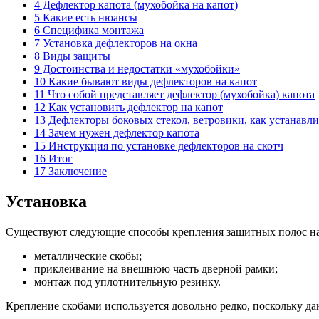
4 Дефлектор капота (мухобойка на капот)
5 Какие есть нюансы
6 Специфика монтажа
7 Установка дефлекторов на окна
8 Виды защиты
9 Достоинства и недостатки «мухобойки»
10 Какие бывают виды дефлекторов на капот
11 Что собой представляет дефлектор (мухобойка) капота
12 Как установить дефлектор на капот
13 Дефлекторы боковых стекол, ветровики, как устанавли
14 Зачем нужен дефлектор капота
15 Инструкция по установке дефлекторов на скотч
16 Итог
17 Заключение
Установка
Существуют следующие способы крепления защитных полос на
металлические скобы;
приклеивание на внешнюю часть дверной рамки;
монтаж под уплотнительную резинку.
Крепление скобами используется довольно редко, поскольку да