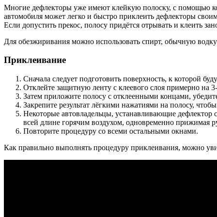
Многие дефлекторы уже имеют клейкую полоску, с помощью ко
автомобиля может легко и быстро приклеить дефлекторы своим
Если допустить прекос, полосу придётся отрывать и клеить за
Для обезжиривания можно использовать спирт, обычную водку и
Приклеивание
Сначала следует подготовить поверхность, к которой бу
Отклейте защитную ленту с клеевого слоя примерно на 3-4
Затем приложите полосу с отклеенными концами, убедитес
Закрепите результат лёгкими нажатиями на полосу, чтоб
Некоторые автовладельцы, устанавливающие дефлектор св
всей длине горячим воздухом, одновременно прижимая р
Повторите процедуру со всеми остальными окнами.
Как правильно выполнять процедуру приклеивания, можно уви