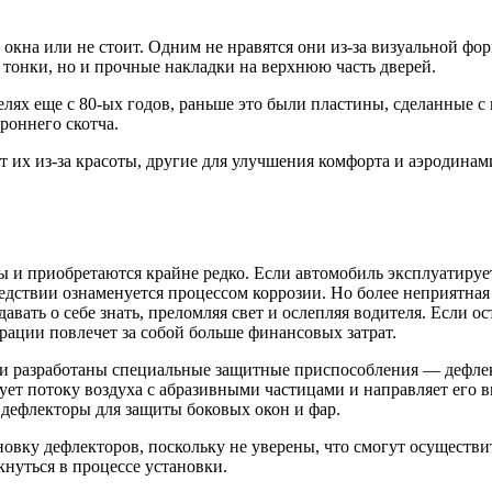
 окна или не стоит. Одним не нравятся они из-за визуальной фо
но тонки, но и прочные накладки на верхнюю часть дверей.
лях еще с 80-ых годов, раньше это были пластины, сделанные с 
роннего скотча.
 их из-за красоты, другие для улучшения комфорта и аэродинам
 и приобретаются крайне редко. Если автомобиль эксплуатируетс
едствии ознаменуется процессом коррозии. Но более неприятная
вать о себе знать, преломляя свет и ослепляя водителя. Если ос
рации повлечет за собой больше финансовых затрат.
ли разработаны специальные защитные приспособления — дефлек
ет потоку воздуха с абразивными частицами и направляет его вы
дефлекторы для защиты боковых окон и фар.
овку дефлекторов, поскольку не уверены, что смогут осуществи
нуться в процессе установки.