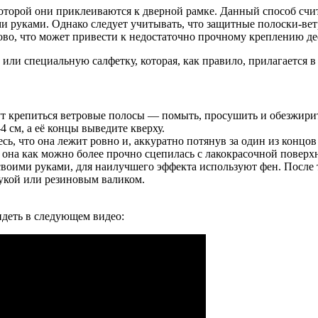
торой они приклеиваются к дверной рамке. Данный способ счи
и руками. Однако следует учитывать, что защитные полоски-ве
ново, что может привести к недостаточно прочному креплению де
ли специальную салфетку, которая, как правило, прилагается в
дут крепиться ветровые полосы — помыть, просушить и обезжири
 см, а её концы выведите кверху.
ь, что она лежит ровно и, аккуратно потянув за один из концо
ы она как можно более прочно сцепилась с лакокрасочной поверх
оими руками, для наилучшего эффекта используют фен. После то
укой или резиновым валиком.
деть в следующем видео: