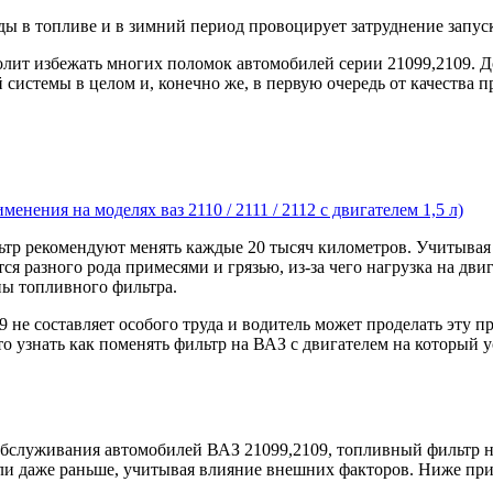
ды в топливе и в зимний период провоцирует затруднение запуск
лит избежать многих поломок автомобилей серии 21099,2109. До
 системы в целом и, конечно же, в первую очередь от качества 
енения на моделях ваз 2110 / 2111 / 2112 с двигателем 1,5 л)
ьтр рекомендуют менять каждые 20 тысяч километров. Учитывая
тся разного рода примесями и грязью, из-за чего нагрузка на дви
ны топливного фильтра.
9 не составляет особого труда и водитель может проделать эту 
 то узнать как поменять фильтр на ВАЗ с двигателем на которы
обслуживания автомобилей ВАЗ 21099,2109, топливный фильтр не
или даже раньше, учитывая влияние внешних факторов. Ниже пр