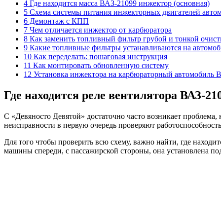
4 Где находится масса ВАЗ-21099 инжектор (основная)
5 Схема системы питания инжекторных двигателей автомо
6 Демонтаж с КПП
7 Чем отличается инжектор от карбюратора
8 Как заменить топливный фильтр грубой и тонкой очист
9 Какие топливные фильтры устанавливаются на автомоб
10 Как переделать: пошаговая инструкция
11 Как монтировать обновленную систему
12 Установка инжектора на карбюраторный автомобиль 
Где находится реле вентилятора ВАЗ-21
С «Девяносто Девятой» достаточно часто возникает проблема, 
неисправности в первую очередь проверяют работоспособность 
Для того чтобы проверить всю схему, важно найти, где находи
машины спереди, с пассажирской стороны, она установлена под