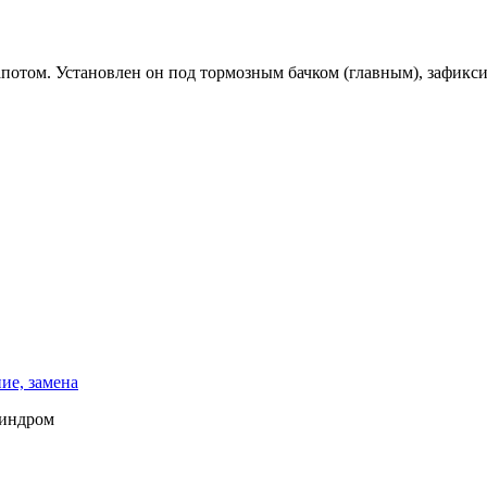
отом. Установлен он под тормозным бачком (главным), зафикси
ие, замена
линдром