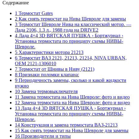
Содержание
1 Термостат Gates
2 Как снять термостат на Нива Шевроле для замены
3 Термостат Шевроле Нива на классический мотор. —
Лада 2106, 1.3 л., 1988 года на DRIVE2
4 Лада 4×4 3D ВЯТСКАЯ ПУШКА › Бортжурнал ›
Установка термостата по принципу схемы НИВЫ-
Шевроле.
5 Характеристики мотора 21213
6 Термостат ВАЗ 2121, 21213, 21214, NIVA URBAN,
OEM 2121-1306010
7 Термостат от Шнивы в Ниву (2121)
8 Признаки поломки клапана:
9 Периодичность замены, сколько и какой жидкости
нужно
10 Замена термовыключателя
11 Замена термостата на Нива Шевроле: фото и видео
12 Замена термостата на Нива Шевроле: фото и видео
13 Лада 4×4 3D ВЯТСКАЯ ПУШКА › Бортжурнал ›
Установка термостата по принципу схемы НИВЫ-
Шевроле.
14 Конструкция и замена термостата ВАЗ-21213
15 Как снять термостат на Нива Шевроле для замены
16 Производители и типы