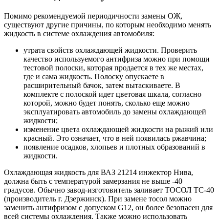
Помимо рекомендуемой периодичности замены ОЖ,
существуют другие причины, по которым необходимо менять
жидкость в системе охлаждения автомобиля:
утрата свойств охлаждающей жидкости. Проверить
качество используемого антифриза можно при помощи
тестовой полоски, которая продается в тех же местах,
где и сама жидкость. Полоску опускаете в
расширительный бачок, затем вытаскиваете. В
комплекте с полоской идет цветовая шкала, согласно
которой, можно будет понять, сколько еще можно
эксплуатировать автомобиль до замены охлаждающей
жидкости;
изменение цвета охлаждающей жидкости на рыжий или
красный. Это означает, что в ней появилась ржавчина;
появление осадков, хлопьев и плотных образований в
жидкости.
Охлаждающая жидкость для ВАЗ 21214 инжектор Нива,
должна быть с температурой замерзания не выше -40
градусов. Обычно завод-изготовитель заливает ТОСОЛ ТС-40
(производитель г. Дзержинск). При замене тосол можно
заменить антифризом с допуском G12, он более безопасен для
всей системы охлаждения. Также можно использовать