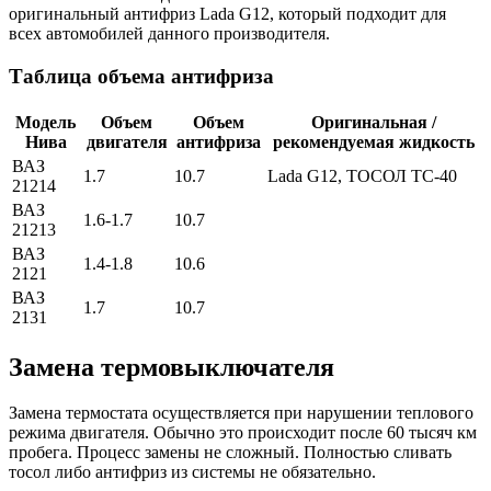
оригинальный антифриз Lada G12, который подходит для
всех автомобилей данного производителя.
Таблица объема антифриза
Модель
Объем
Объем
Оригинальная /
Нива
двигателя
антифриза
рекомендуемая жидкость
ВАЗ
1.7
10.7
Lada G12, ТОСОЛ ТС-40
21214
ВАЗ
1.6-1.7
10.7
21213
ВАЗ
1.4-1.8
10.6
2121
ВАЗ
1.7
10.7
2131
Замена термовыключателя
Замена термостата осуществляется при нарушении теплового
режима двигателя. Обычно это происходит после 60 тысяч км
пробега. Процесс замены не сложный. Полностью сливать
тосол либо антифриз из системы не обязательно.