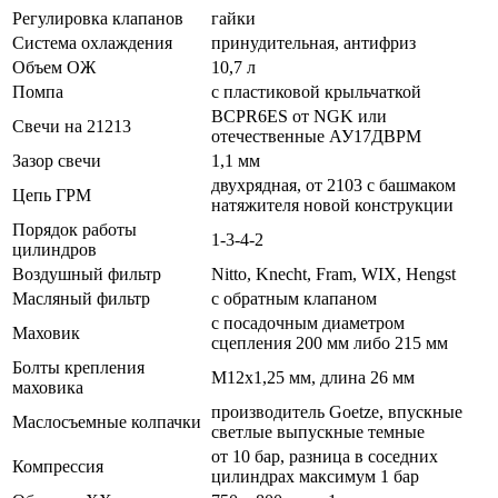
Регулировка клапанов
гайки
Система охлаждения
принудительная, антифриз
Объем ОЖ
10,7 л
Помпа
с пластиковой крыльчаткой
BCPR6ES от NGK или
Свечи на 21213
отечественные АУ17ДВРМ
Зазор свечи
1,1 мм
двухрядная, от 2103 с башмаком
Цепь ГРМ
натяжителя новой конструкции
Порядок работы
1-3-4-2
цилиндров
Воздушный фильтр
Nitto, Knecht, Fram, WIX, Hengst
Масляный фильтр
с обратным клапаном
с посадочным диаметром
Маховик
сцепления 200 мм либо 215 мм
Болты крепления
М12х1,25 мм, длина 26 мм
маховика
производитель Goetze, впускные
Маслосъемные колпачки
светлые выпускные темные
от 10 бар, разница в соседних
Компрессия
цилиндрах максимум 1 бар