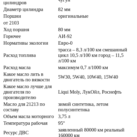
цилиндров
Диаметр цилиндра
82 мм
Поршни
оригинальные
от 2103
Ход поршня
80 мм
Горючее
АИ-92
Нормативы экологии
Евро-0
трасса – 8,3 л/100 км смешанный
Расход топлива
цикл 10,5 л/100 км город – 11,5
л/100 км
Расход масла
максимум 0,7 л/1000 км
Какое масло лить в
5W30, 5W40, 10W40, 15W40
двигатель по вязкости
Какое масло лучше для
двигателя по
Liqui Moly, ЛукОйл, Роснефть
производителю
Масло для 21213 по
зимой синтетика, летом
составу
полусинтетика
Объем масла моторного
3,75 л
Температура рабочая
95°
заявленный 80000 км реальный
Ресурс ДВС
160000 км