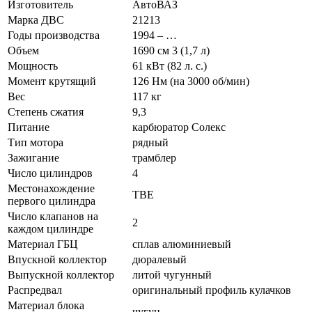
Изготовитель
АвтоВАЗ
Марка ДВС
21213
Годы производства
1994 – …
Объем
1690 см 3 (1,7 л)
Мощность
61 кВт (82 л. с.)
Момент крутящий
126 Нм (на 3000 об/мин)
Вес
117 кг
Степень сжатия
9,3
Питание
карбюратор Солекс
Тип мотора
рядный
Зажигание
трамблер
Число цилиндров
4
Местонахождение
ТВЕ
первого цилиндра
Число клапанов на
2
каждом цилиндре
Материал ГБЦ
сплав алюминиевый
Впускной коллектор
дюралевый
Выпускной коллектор
литой чугунный
Распредвал
оригинальный профиль кулачков
Материал блока
чугун