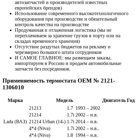
автозапчастей и производителей известных
европейских брендов)
Использование современного высокотехнологичного
оборудования при производстве и обязательный
контроль качества на производстве
Продуманная и отлаженная логистика (мы не
переплачиваем за хранение грузов в порту или на
складах временного хранения)
Отсутствие раздутых бюджетов на рекламу и
черезмерно большого штата сотрудников
И САМОЕ ГЛАВНОЕ: мы размещаем заказы,
импортируем в Россию и продаем автомобильные
запчасти без посредников.
Применяемость термостата OEM № 2121-
1306010
Марка
Модель
Двигатель
Год
21213
1.7
1993 – 2002
21214
1.7i
2002 – н.в.
Lada (ВАЗ)
21214 Urban (14-)
1.7i
2014 – н.в.
4*4 (Niva)
1.7i
2002 – н.в..
4*4 (Niva)
1.8
1994 – н.в.