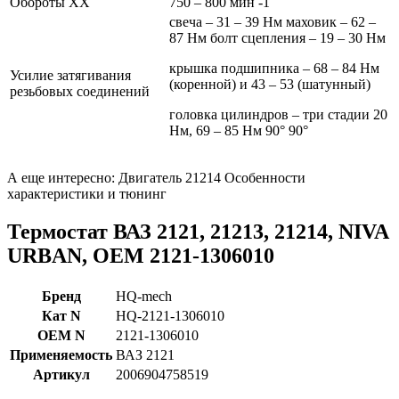
Обороты ХХ
750 – 800 мин -1
свеча – 31 – 39 Нм маховик – 62 –
87 Нм болт сцепления – 19 – 30 Нм
крышка подшипника – 68 – 84 Нм
Усилие затягивания
(коренной) и 43 – 53 (шатунный)
резьбовых соединений
головка цилиндров – три стадии 20
Нм, 69 – 85 Нм 90° 90°
А еще интересно: Двигатель 21214 Особенности
характеристики и тюнинг
Термостат ВАЗ 2121, 21213, 21214, NIVA
URBAN, OEM 2121-1306010
Бренд
HQ-mech
Кат N
HQ-2121-1306010
OEM N
2121-1306010
Применяемость
ВАЗ 2121
Артикул
2006904758519