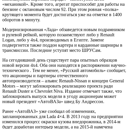
«механикой». Кроме того, агрегат приспособят для работы на
бензине с октановым числом 92. При этом ровная «полка»
крутящего момента будет достигаться уже на отметке в 1400
оборотов в минуту.
Модернизированная «Лада» обзаведется новым подрамником
и рулевой рейкой, которую позаимствуют либо у Renault
Logan, либо у 4х4, производимых в Египте. Замене
подвергнется также поддон картера и карданные шарниры в
трансмиссии. Последние уступят место ШРУСам.
На сегодняшний день существует пара опытных образцов
новой версии 4х4. Оба они находятся в распоряжении научно-
технического . Тем не менее, «Русский автомобиль» сообщает,
что акционеры и партнеры отечественного
автопроизводителя – альянс Renault-Nissan и концерн General
Motors – могут заблокировать реализацию проекта ради
Renault Duster и Chevrolet Niva. Издание отмечает также, что
заблокировать выпуск модели в угоду акционерам может
новый президент «АвтоВАЗа» швед Бу Андрессон.
Ранее «АвтоВАЗ» уже сообщал об изменениях,
запланированных для Lada 4×4. В 2013 году на предприятии
изменился процесс окраски кузова внедорожника, в 2014-м
будет доработан интерьер модели, а на 2015-й намечена