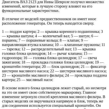
Двигатель ВАЗ 2123 для Нивы Шевроле получил множество
изменений, которые в лучшую сторону влияют на его
функциональные характеристики.
В отличие от моделей предшественников он имеет иное
расположение генератора. Он теперь находится сверху.
1 — поддон картера; 2 — крышка коренного подшипника; 3
— крышка шатуна; 4 — коленчатый вал; 5 — шатун; 6 —
поршень; 7 — поршневые кольца; 8 — клапан; 9 —
направляющая втулка клапана; 10 — клапанные пружины; 11
— тарелка; 12 — распределительный вал; 13 — крышка
головки блока цилиндров; 14 — рычаг клапана; 15 —
гидроопора; 16 — головка блока цилиндров; 17 — свеча
зажигания; 18 — прокладка головки блока цилиндров; 19 —
кронштейн генератора; 20 — блок цилиндров; 21 — фиксатор
шестерни масляного насоса; 22 — шестерня масляного насоса;
23 — кронштейн масляного фильтра; 24 — прокладка поддона
картера; 25 — масляный насос
В основе нового блока цилиндров лежит старый, но несмотря
на это он имеет свою собственную маркировку. Главное
изменение затронуло способ крепления масляного фильтра. В
старых моделях он вкручивался напрямую в блок, теперь же
для соединения используется специальный кронштейн. Он