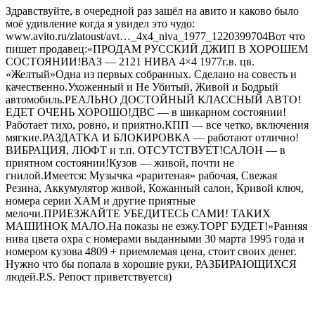
Здравствуйте, в очередной раз зашёл на авито и каково было
моё удивление когда я увидел это чудо:
www.avito.ru/zlatoust/avt…_4x4_niva_1977_1220399704Вот что
пишет продавец:«ПРОДАМ РУССКИЙ ДЖИП В ХОРОШЕМ
СОСТОЯНИИ!ВАЗ — 2121 НИВА 4×4 1977г.в. цв.
«Желтый»Одна из первых собранных. Сделано на совесть и
качественно.Ухоженный и Не Убитый, Живой и Бодрый
автомобиль.РЕАЛЬНО ДОСТОЙНЫЙ КЛАССНЫЙ АВТО!
ЕДЕТ ОЧЕНЬ ХОРОШО!ДВС — в шикарном состоянии!
Работает тихо, ровно, и приятно.КПП — все четко, включения
мягкие.РАЗДАТКА И БЛОКИРОВКА — работают отлично!
ВИБРАЦИЯ, ЛЮФТ и т.п. ОТСУТСТВУЕТ!САЛОН — в
приятном состоянии!Кузов — живой, почти не
гнилой.Имеется: Музычка «раритеная» рабочая, Свежая
Резина, Аккумулятор живой, Кожанный салон, Кривой ключ,
номера серии ХАМ и другие приятные
мелочи.ПРИЕЗЖАЙТЕ УБЕДИТЕСЬ САМИ! ТАКИХ
МАШИНОК МАЛО.На показы не езжу.ТОРГ БУДЕТ!»Ранняя
нива цвета охра с номерами выданными 30 марта 1995 года и
номером кузова 4809 + приемлемая цена, стоит своих денег.
Нужно что бы попала в хорошие руки, РАЗБИРАЮЩИХСЯ
людей.P.S. Репост приветствуется)