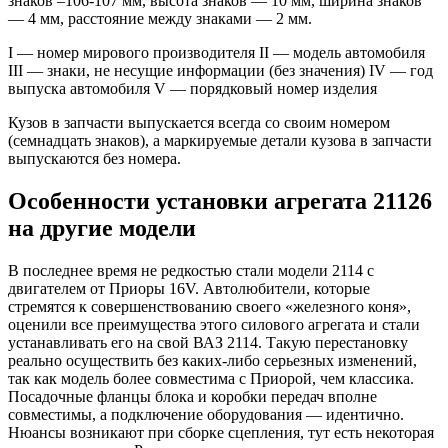
знаков –106-107 мм, высота знаков — 10 мм, ширина знаков
— 4 мм, расстояние между знаками — 2 мм.
I — номер мирового производителя II — модель автомобиля
III — знаки, не несущие информации (без значения) IV — год
выпуска автомобиля V — порядковый номер изделия
Кузов в запчасти выпускается всегда со своим номером
(семнадцать знаков), а маркируемые детали кузова в запчасти
выпускаются без номера.
Особенности установки агрегата 21126
на другие модели
В последнее время не редкостью стали модели 2114 с
двигателем от Приоры 16V. Автолюбители, которые
стремятся к совершенствованию своего «железного коня»,
оценили все преимущества этого силового агрегата и стали
устанавливать его на свой ВАЗ 2114. Такую перестановку
реально осуществить без каких-либо серьезных изменений,
так как модель более совместима с Приорой, чем классика.
Посадочные фланцы блока и коробки передач вполне
совместимы, а подключение оборудования — идентично.
Нюансы возникают при сборке сцепления, тут есть некоторая