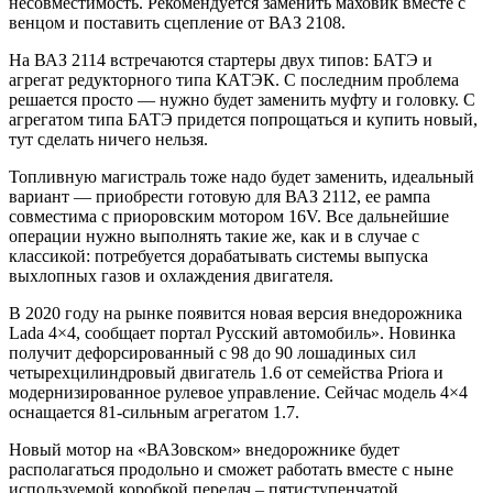
несовместимость. Рекомендуется заменить маховик вместе с
венцом и поставить сцепление от ВАЗ 2108.
На ВАЗ 2114 встречаются стартеры двух типов: БАТЭ и
агрегат редукторного типа КАТЭК. С последним проблема
решается просто — нужно будет заменить муфту и головку. С
агрегатом типа БАТЭ придется попрощаться и купить новый,
тут сделать ничего нельзя.
Топливную магистраль тоже надо будет заменить, идеальный
вариант — приобрести готовую для ВАЗ 2112, ее рампа
совместима с приоровским мотором 16V. Все дальнейшие
операции нужно выполнять такие же, как и в случае с
классикой: потребуется дорабатывать системы выпуска
выхлопных газов и охлаждения двигателя.
В 2020 году на рынке появится новая версия внедорожника
Lada 4×4, сообщает портал Русский автомобиль». Новинка
получит дефорсированный с 98 до 90 лошадиных сил
четырехцилиндровый двигатель 1.6 от семейства Priora и
модернизированное рулевое управление. Сейчас модель 4×4
оснащается 81-сильным агрегатом 1.7.
Новый мотор на «ВАЗовском» внедорожнике будет
располагаться продольно и сможет работать вместе с ныне
используемой коробкой передач – пятиступенчатой