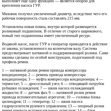
выполняет еще одну функцию — является опорой для
крепления насоса ГУР.
Маховик получил увеличенный диаметр, вследствие чего его
рабочая поверхность стала составлять 215 мм.
Установлена новая помпа, внутри которой размещается
роликовый подшипник. В отличие от старого шарикового,
новый тип подшипника имеет увеличенный ресурс.
Водяной насос, насос ГУР и генератор приводятся в действие
от шкива, установленного на коленчатом валу. Система
предусматривает натяжной и поддерживающий ролики. Сами
шкивы сделаны по особой конструкции, подогнанной под
профиль ремня.
1 — натяжной ролик ремня привода компрессора
кондиционера; 2 — ремень привода компрессора
кондиционера; 3 — муфта компрессора кондиционера; 4 —
термостат; 5 — дроссельный узел; 6 — отводящий патрубок
рубашки охлаждения; 7 — шкив насоса охлаждающей
жидкости; 8 — датчик фаз; 9 — натяжной ролик ремня
привода вспомогательных агрегатов; 10 — головка блока
цилиндров; 11 — генератор; 12 — шкив насоса
гидроусилителя рулевого управления; 13 — опорный ролик
ремня привода вспомогательных агрегатов; 14 — блок