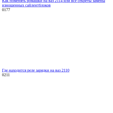
Как поменять ромашки на ваз 2114 или все секреты замены
изношенных сайлентблоков
0
177
Где находится реле зарядки на ваз 2110
0
211