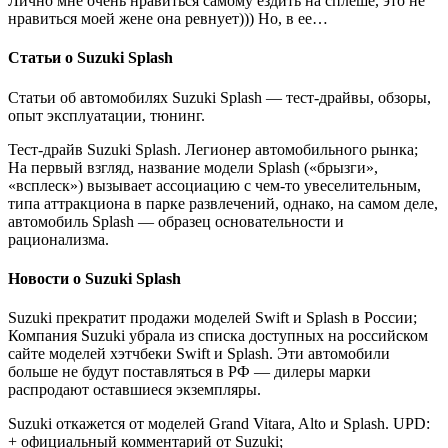
Лично мне очень нравиться самому ездить на сплеше, это не
нравиться моей жене она ревнует))) Но, в ее…
Статьи о Suzuki Splash
Статьи об автомобилях Suzuki Splash — тест-драйвы, обзоры,
опыт эксплуатации, тюнинг.
Тест-драйв Suzuki Splash. Легионер автомобильного рынка;
На первый взгляд, название модели Splash («брызги»,
«всплеск») вызывает ассоциацию с чем-то увеселительным,
типа аттракциона в парке развлечений, однако, на самом деле,
автомобиль Splash — образец основательности и
рационализма.
Новости о Suzuki Splash
Suzuki прекратит продажи моделей Swift и Splash в России;
Компания Suzuki убрала из списка доступных на российском
сайте моделей хэтчбеки Swift и Splash. Эти автомобили
больше не будут поставляться в РФ — дилеры марки
распродают оставшиеся экземпляры.
Suzuki откажется от моделей Grand Vitara, Alto и Splash. UPD:
+ официальный комментарий от Suzuki;