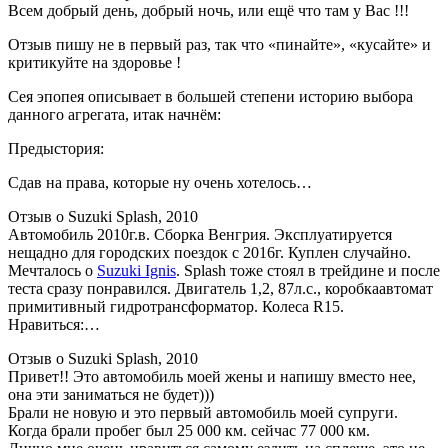
Всем добрый день, добрый ночь, или ещё что там у Вас !!!
Отзыв пишу не в первый раз, так что «пинайте», «кусайте» и
критикуйте на здоровье !
Сея эпопея описывает в большей степени историю выбора
данного агрегата, итак начнём:
Предыстория:
Сдав на права, которые ну очень хотелось…
Отзыв о Suzuki Splash, 2010
Автомобиль 2010г.в. Сборка Венгрия. Эксплуатируется
нещадно для городских поездок с 2016г. Куплен случайно.
Мечталось о
Suzuki Ignis
. Splash тоже cтоял в трейдине и после
теста сразу понравился. Двигатель 1,2, 87л.с., коробкаавтомат
примитивный гидротрансформатор. Колеса R15.
Нравиться:…
Отзыв о Suzuki Splash, 2010
Привет!! Это автомобиль моей жены и напишу вместо нее,
она эти заниматься не будет)))
Брали не новую и это первый автомобиль моей супруги.
Когда брали пробег был 25 000 км. сейчас 77 000 км.