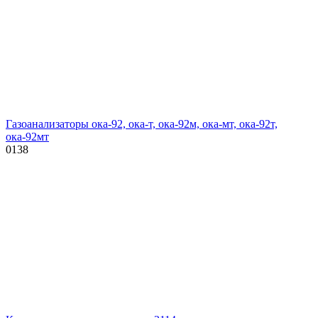
Газоанализаторы ока-92, ока-т, ока-92м, ока-мт, ока-92т,
ока-92мт
0
138