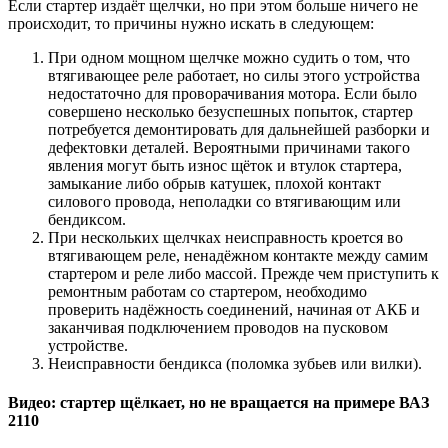
Если стартер издаёт щелчки, но при этом больше ничего не
происходит, то причины нужно искать в следующем:
При одном мощном щелчке можно судить о том, что
втягивающее реле работает, но силы этого устройства
недостаточно для проворачивания мотора. Если было
совершено несколько безуспешных попыток, стартер
потребуется демонтировать для дальнейшей разборки и
дефектовки деталей. Вероятными причинами такого
явления могут быть износ щёток и втулок стартера,
замыкание либо обрыв катушек, плохой контакт
силового провода, неполадки со втягивающим или
бендиксом.
При нескольких щелчках неисправность кроется во
втягивающем реле, ненадёжном контакте между самим
стартером и реле либо массой. Прежде чем приступить к
ремонтным работам со стартером, необходимо
проверить надёжность соединений, начиная от АКБ и
заканчивая подключением проводов на пусковом
устройстве.
Неисправности бендикса (поломка зубьев или вилки).
Видео: стартер щёлкает, но не вращается на примере ВАЗ
2110