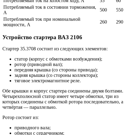
Потребляемый ток на холостом ходу, А
35
60
Потребляемый ток в состоянии торможения,
500
550
А
Потребляемый ток при номинальной
260
290
мощности, А
Устройство стартера ВАЗ 2106
Стартер 35.3708 состоит из следующих элементов:
статор (корпус с обмотками возбуждения);
ротор (приводной вал);
передняя крышка (со стороны привода);
задняя крышка (со стороны коллектора);
тяговое электромагнитное реле.
Обе крышки и корпус стартера соединены двумя болтами.
Четырехполюсной статор имеет четыре обмотки, три из
которых соединены с обмоткой ротора последовательно, а
четвёртая — параллельно.
Ротор состоит из:
приводного вала;
обмотки с сердечником;