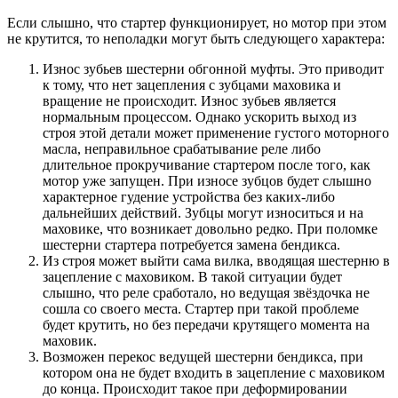
Если слышно, что стартер функционирует, но мотор при этом
не крутится, то неполадки могут быть следующего характера:
Износ зубьев шестерни обгонной муфты. Это приводит
к тому, что нет зацепления с зубцами маховика и
вращение не происходит. Износ зубьев является
нормальным процессом. Однако ускорить выход из
строя этой детали может применение густого моторного
масла, неправильное срабатывание реле либо
длительное прокручивание стартером после того, как
мотор уже запущен. При износе зубцов будет слышно
характерное гудение устройства без каких-либо
дальнейших действий. Зубцы могут износиться и на
маховике, что возникает довольно редко. При поломке
шестерни стартера потребуется замена бендикса.
Из строя может выйти сама вилка, вводящая шестерню в
зацепление с маховиком. В такой ситуации будет
слышно, что реле сработало, но ведущая звёздочка не
сошла со своего места. Стартер при такой проблеме
будет крутить, но без передачи крутящего момента на
маховик.
Возможен перекос ведущей шестерни бендикса, при
котором она не будет входить в зацепление с маховиком
до конца. Происходит такое при деформировании