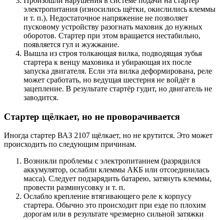
Произошли нарушения в системе подачи на стартер
электропитания (износились щётки, окислились клеммы
и т. п.). Недостаточное напряжение не позволяет
пусковому устройству разогнать маховик до нужных
оборотов. Стартер при этом вращается нестабильно,
появляется гул и жужжание.
Вышла из строя толкающая вилка, подводящая зубья
стартера к венцу маховика и убирающая их после
запуска двигателя. Если эта вилка деформирована, реле
может сработать, но ведущая шестерня не войдёт в
зацепление. В результате стартёр гудит, но двигатель не
заводится.
Стартер щёлкает, но не проворачивается
Иногда стартер ВАЗ 2107 щёлкает, но не крутится. Это может
происходить по следующим причинам.
Возникли проблемы с электропитанием (разрядился
аккумулятор, ослабли клеммы АКБ или отсоединилась
масса). Следует подзарядить батарею, затянуть клеммы,
провести разминусовку и т. п.
Ослабло крепление втягивающего реле к корпусу
стартера. Обычно это происходит при езде по плохим
дорогам или в результате чрезмерно сильной затяжки